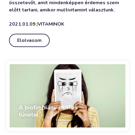
összetevőt, amit mindenképpen érdemes szem
előtt tartani, amikor multivitamint választunk.
2021.01.09.
VITAMINOK
Elolvasom
A biotin hiány okai és
tünetei