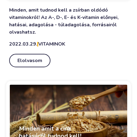
Minden, amit tudnod kell a zsírban oldódó
vitaminokról! Az A-, D-, E- és K-vitamin előnyei,
hatásai, adagolása - túladagolása, forrásairól
olvashatsz.
2022.03.29.
VITAMINOK
Elolvasom
Minden amit a cink
hatásáról tudnod kell!