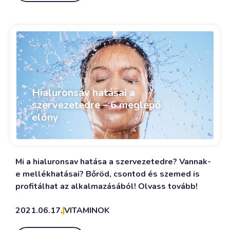
Hialuronsav hatásai a
szervezetedre – 6 meglepő
előny
Mi a hialuronsav hatása a szervezetedre? Vannak-
e mellékhatásai? Bőröd, csontod és szemed is
profitálhat az alkalmazásából! Olvass tovább!
2021.06.17.
VITAMINOK