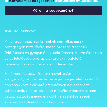
Elolvastam és elfogadom az
adatvédelmi nyilatkozatot.
Kérem a kedvezményt!
Alternative:
JOGI NYILATKOZAT
A honlapon található termékek nem alkalmasak
betegségek kezelésére, megelőzésére, diagnózis
felállítására és gyógymódok kialakítására. A terméket csak
saját felelősségre és az előírtaknak megfelelő
mennyiségben és időközönként használja.
Az étrend-kiegészítők nem helyettesítik a
kiegyensúlyozott étrendet és egészséges életmódot. A
honlapon közölt várható eredmények egyénenként
eltérhetnek, a hatás és annak mértéke minden esetben
változhat. Egészségügyi probléma észlelése esetén
keresse fel haladéktalanul háziorvosát.