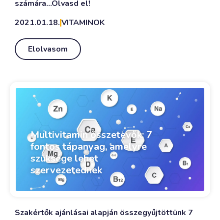
számára...Olvasd el!
2021.01.18.
VITAMINOK
Elolvasom
Multivitamin összetevők: 7
fontos tápanyag, amelyre
szüksége lehet
szervezetednek
Szakértők ajánlásai alapján összegyűjtöttünk 7