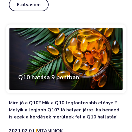
Elolvasom
Q10 hatása 9 pontban
Mire jó a Q10? Mik a Q10 legfontosabb előnyei?
Melyik a legjobb Q10? Jó helyen jársz, ha benned
is ezek a kérdések merülnek fel a Q10 hallatán!
2021.02.01.
VITAMINOK