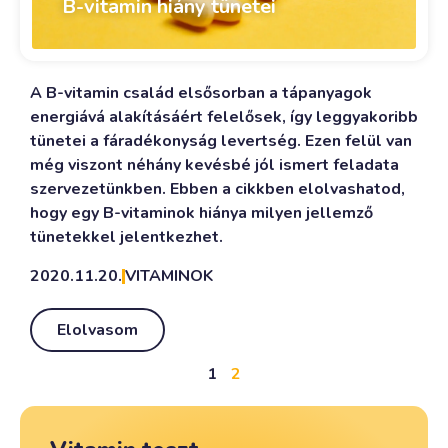
B-vitamin hiány tünetei
A B-vitamin család elsősorban a tápanyagok
energiává alakításáért felelősek, így leggyakoribb
tünetei a fáradékonyság levertség. Ezen felül van
még viszont néhány kevésbé jól ismert feladata
szervezetünkben. Ebben a cikkben elolvashatod,
hogy egy B-vitaminok hiánya milyen jellemző
tünetekkel jelentkezhet.
2020.11.20.
VITAMINOK
Elolvasom
1
2