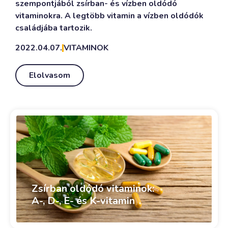
szempontjából zsírban- és vízben oldódó
vitaminokra. A legtöbb vitamin a vízben oldódók
családjába tartozik.
2022.04.07.
VITAMINOK
Elolvasom
Zsírban oldódó vitaminok:
A-, D-, E- és K-vitamin