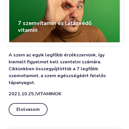
7 szemvitamin és látásvédő
vitamin
A szem az egyik legfőbb érzékszervünk, így
kiemelt figyelmet kell szentelni számára.
Cikkünkben összegyűjtöttük a 7 legfőbb
szemvitamint, a szem egészségéért felelős
tápanyagot.
2021.10.25.
VITAMINOK
Elolvasom