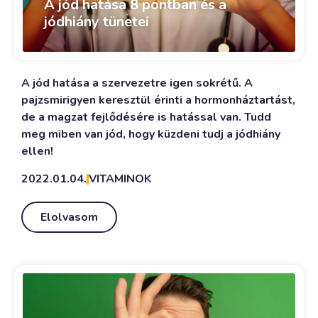
A jód hatása 8 pontban és a
jódhiány tünetei
A jód hatása a szervezetre igen sokrétű. A
pajzsmirigyen keresztül érinti a hormonháztartást,
de a magzat fejlődésére is hatással van. Tudd
meg miben van jód, hogy küzdeni tudj a jódhiány
ellen!
2022.01.04.
VITAMINOK
Elolvasom