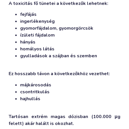
A toxicitás fő tünetei a következők lehetnek:
fejfájás
ingerlékenység
gyomorfájdalom, gyomorgörcsök
ízületi fájdalom
hányás
homályos látás
gyulladások a szájban és szemben
Ez hosszabb távon a következőkhöz vezethet:
májkárosodás
csontritkulás
hajhullás
Tartósan extrém magas dózisban (100.000 μg
felett) akár halált is okozhat.