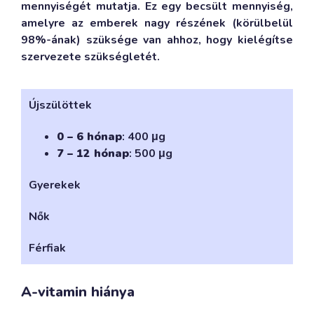
mennyiségét mutatja. Ez egy becsült mennyiség,
amelyre az emberek nagy részének (körülbelül
98%-ának) szüksége van ahhoz, hogy kielégítse
szervezete szükségletét.
Újszülöttek
0 – 6 hónap
: 400 μg
7 – 12 hónap
: 500 μg
Gyerekek
Nők
Férfiak
A-vitamin hiánya