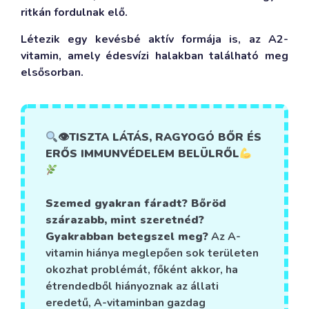
ritkán fordulnak elő.
Létezik egy kevésbé aktív formája is, az A2-
vitamin, amely édesvízi halakban található meg
elsősorban.
👁TISZTA LÁTÁS, RAGYOGÓ BŐR ÉS
ERŐS IMMUNVÉDELEM BELÜLRŐL
Szemed gyakran fáradt? Bőröd
szárazabb, mint szeretnéd?
Gyakrabban betegszel meg?
Az A-
vitamin hiánya meglepően sok területen
okozhat problémát, főként akkor, ha
étrendedből hiányoznak az állati
eredetű, A-vitaminban gazdag