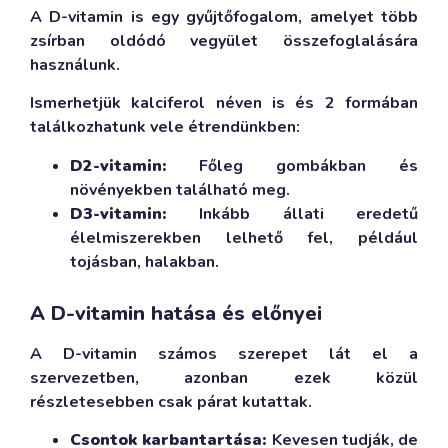
A D-vitamin is egy gyűjtőfogalom, amelyet több
zsírban oldódó vegyület összefoglalására
használunk.
Ismerhetjük kalciferol néven is és 2 formában
találkozhatunk vele étrendünkben:
D2-vitamin:
Főleg gombákban és
növényekben található meg.
D3-vitamin:
Inkább állati eredetű
élelmiszerekben lelhető fel, például
tojásban, halakban.
A D-vitamin hatása és előnyei
A D-vitamin számos szerepet lát el a
szervezetben, azonban ezek közül
részletesebben csak párat kutattak.
Csontok karbantartása:
Kevesen tudják, de