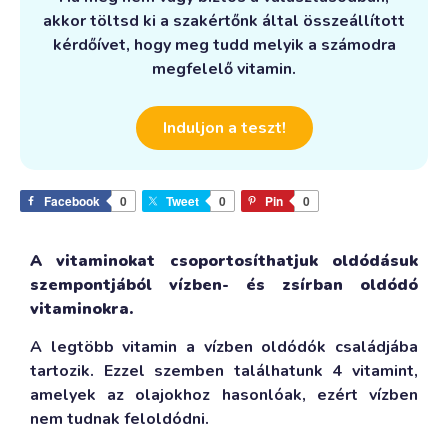
akkor töltsd ki a szakértőnk által összeállított
kérdőívet, hogy meg tudd melyik a számodra
megfelelő vitamin.
Induljon a teszt!
Facebook
0
Tweet
0
Pin
0
A vitaminokat csoportosíthatjuk oldódásuk
szempontjából vízben- és zsírban oldódó
vitaminokra.
A legtöbb vitamin a vízben oldódók családjába
tartozik. Ezzel szemben találhatunk 4 vitamint,
amelyek az olajokhoz hasonlóak, ezért vízben
nem tudnak feloldódni.