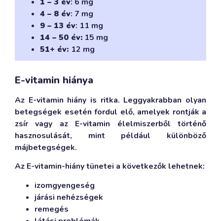
1 – 3 év
: 6 mg
4 – 8 év
: 7 mg
9 – 13 év
: 11 mg
14 – 50 év:
15 mg
51+ év:
12 mg
E-vitamin hiánya
Az E-vitamin hiány is ritka. Leggyakrabban olyan
betegségek esetén fordul elő, amelyek rontják a
zsír vagy az E-vitamin élelmiszerből történő
hasznosulását, mint például különböző
májbetegségek.
Az E-vitamin-hiány tünetei a következők lehetnek:
izomgyengeség
járási nehézségek
remegés
látási problémák