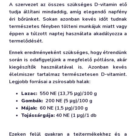
A szervezet az összes szükséges D-vitamin elő
tudja állítani mindaddig, amíg elegendő napfény
éri bőrünket. Sokan azonban kevés időt tudnak
természetes fényben tölteni munkájuk miatt vagy
éppen a túlzott naptej használata akadályozza a
termelődését.
Ennek eredményeként szükséges, hogy étrendünk
során is odafigyeljünk a megfelelő pótlásra, akár
kiegészítők használatával is. Azonban kevés
élelmiszer tartalmaz természetesen D-vitamint.
Legjobb forrásai a zsírosabb halak:
Lazac:
550 NE (13,75 μg)/100 g
Gombák:
200 NE (5 μg)/100 g
Májak:
60 NE (1,5 μg)/100 g
Tojássárgája:
40 NE (1 μg)/1 db
Ezeken felül gyakran a tejtermékekhez és a