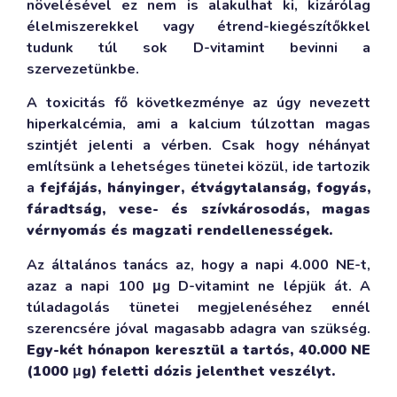
növelésével ez nem is alakulhat ki, kizárólag
élelmiszerekkel vagy étrend-kiegészítőkkel
tudunk túl sok D-vitamint bevinni a
szervezetünkbe.
A toxicitás fő következménye az úgy nevezett
hiperkalcémia, ami a kalcium túlzottan magas
szintjét jelenti a vérben. Csak hogy néhányat
említsünk a lehetséges tünetei közül, ide tartozik
a
fejfájás, hányinger, étvágytalanság, fogyás,
fáradtság, vese- és szívkárosodás, magas
vérnyomás és magzati rendellenességek.
Az általános tanács az, hogy a napi 4.000 NE-t,
azaz a napi 100 μg D-vitamint ne lépjük át. A
túladagolás tünetei megjelenéséhez ennél
szerencsére jóval magasabb adagra van szükség.
Egy-két hónapon keresztül a tartós, 40.000 NE
(1000 μg
) feletti dózis jelenthet veszélyt.