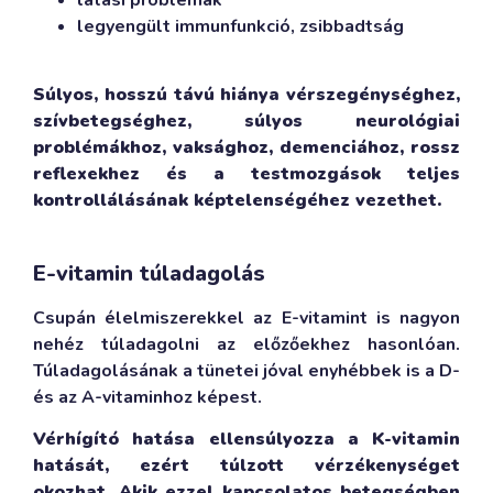
legyengült immunfunkció, zsibbadtság
Súlyos, hosszú távú hiánya vérszegénységhez,
szívbetegséghez, súlyos neurológiai
problémákhoz, vaksághoz, demenciához, rossz
reflexekhez és a testmozgások teljes
kontrollálásának képtelenségéhez vezethet.
E-vitamin túladagolás
Csupán élelmiszerekkel az E-vitamint is nagyon
nehéz túladagolni az előzőekhez hasonlóan.
Túladagolásának a tünetei jóval enyhébbek is a D-
és az A-vitaminhoz képest.
Vérhígító hatása ellensúlyozza a K-vitamin
hatását, ezért túlzott vérzékenységet
okozhat. Akik ezzel kapcsolatos betegségben