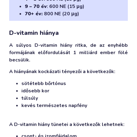
9 – 70 év
: 600 NE (15 μg)
70+ év:
800 NE (20 μg)
D-vitamin hiánya
A súlyos D-vitamin hiány ritka, de az enyhébb
formájának előfordulását 1 milliárd ember fölé
becsülik.
A hiányának kockázati tényezői a következők:
sötétebb bőrtónus
idősebb kor
túlsúly
kevés természetes napfény
A D-vitamin hiány tünetei a következők lehetnek:
csont- és izomfájdalom