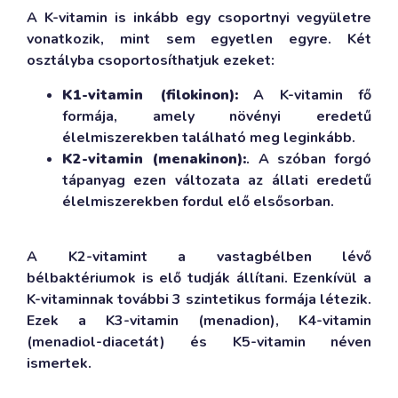
A K-vitamin is inkább egy csoportnyi vegyületre
vonatkozik, mint sem egyetlen egyre. Két
osztályba csoportosíthatjuk ezeket:
K1-vitamin (filokinon):
A K-vitamin fő
formája, amely növényi eredetű
élelmiszerekben található meg leginkább.
K2-vitamin (menakinon):
. A szóban forgó
tápanyag ezen változata az állati eredetű
élelmiszerekben fordul elő elsősorban.
A K2-vitamint a vastagbélben lévő
bélbaktériumok is elő tudják állítani. Ezenkívül a
K-vitaminnak további 3 szintetikus formája létezik.
Ezek a K3-vitamin (menadion), K4-vitamin
(menadiol-diacetát) és K5-vitamin néven
ismertek.