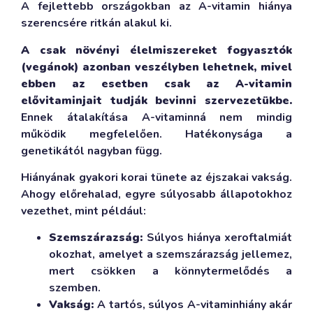
A fejlettebb országokban az A-vitamin hiánya
szerencsére ritkán alakul ki.
A csak növényi élelmiszereket fogyasztók
(vegánok) azonban veszélyben lehetnek, mivel
ebben az esetben csak az A-vitamin
elővitaminjait tudják bevinni szervezetükbe.
Ennek átalakítása A-vitaminná nem mindig
működik megfelelően. Hatékonysága a
genetikától nagyban függ.
Hiányának gyakori korai tünete az éjszakai vakság.
Ahogy előrehalad, egyre súlyosabb állapotokhoz
vezethet, mint például:
Szemszárazság:
Súlyos hiánya xeroftalmiát
okozhat, amelyet a szemszárazság jellemez,
mert csökken a könnytermelődés a
szemben.
Vakság:
A tartós, súlyos A-vitaminhiány akár