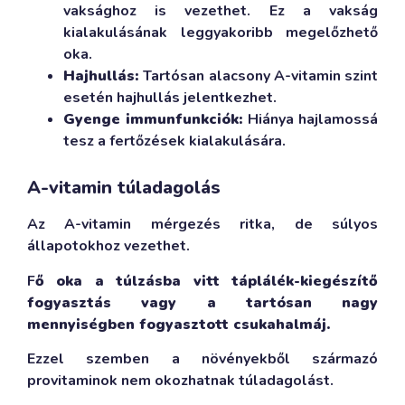
vaksághoz is vezethet. Ez a vakság
kialakulásának leggyakoribb megelőzhető
oka.
Hajhullás:
Tartósan alacsony A-vitamin szint
esetén hajhullás jelentkezhet.
Gyenge immunfunkciók:
Hiánya hajlamossá
tesz a fertőzések kialakulására.
A-vitamin túladagolás
Az A-vitamin mérgezés ritka, de súlyos
állapotokhoz vezethet.
F
ő oka a túlzásba vitt táplálék-kiegészítő
fogyasztás vagy a tartósan nagy
mennyiségben fogyasztott csukahalmáj.
Ezzel szemben a növényekből származó
provitaminok nem okozhatnak túladagolást.