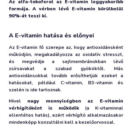
Az alfa-tokoferol az E-vitamin leggyakoribb
formája. A vérben lévő E-vitamin körülbelül
90%-át teszi ki.
A E-vitamin hatása és előnyei
Az E-vitamin fő szerepe az, hogy antioxidánsként
működjön, megakadályozza az oxidatív stresszt,
és megvédje a sejtmembránokban lévő
zsírsavakat a szabad gyököktől. Más
antioxidánsokkal tovább erősíthetjük ezeket a
hatásokat, például C-vitamin, B3-vitamin és
szelén is ide tartoznak.
Mivel
nagy mennyiségben az E-vitamin
vérhígítóként is működik
(a K-vitaminnal
ellentétes hatás), ezért vérhígító alkalmazásakor
mindenképp konzultálni kell a kezelőorvossal.