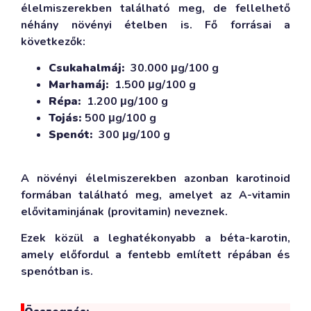
élelmiszerekben található meg, de fellelhető
néhány növényi ételben is. Fő forrásai a
következők:
Csukahalmáj:
30.000 μg/100 g
Marhamáj:
1.500 μg/100 g
Répa:
1.200 μg/100 g
Tojás:
500 μg/100 g
Spenót:
300 μg/100 g
A növényi élelmiszerekben azonban karotinoid
formában található meg, amelyet az A-vitamin
elővitaminjának (provitamin) neveznek.
Ezek közül a leghatékonyabb a béta-karotin,
amely előfordul a fentebb említett répában és
spenótban is.