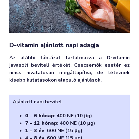
D-vitamin ajánlott napi adagja
Az alábbi táblázat tartalmazza a D-vitamin
javasolt beviteli értékét. Csecsemők esetén ez
nincs hivatalosan megállapítva, de léteznek
kisebb kutatásokon alapuló ajánlások.
Ajánlott napi bevitel
0 – 6 hónap
: 400 NE (10 μg)
7 – 12 hónap
: 400 NE (10 μg)
1 – 3 év
: 600 NE (15 μg)
4 – 8 év
: 600 NE (15 μg)