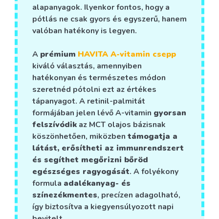
alapanyagok. Ilyenkor fontos, hogy a
pótlás ne csak gyors és egyszerű, hanem
valóban hatékony is legyen.
A
prémium
HAVITA A-vitamin csepp
kiváló választás, amennyiben
hatékonyan és természetes módon
szeretnéd pótolni ezt az értékes
tápanyagot. A retinil-palmitát
formájában jelen lévő A-vitamin
gyorsan
felszívódik
az MCT olajos bázisnak
köszönhetően, miközben
támogatja a
látást, erősítheti az immunrendszert
és segíthet megőrizni bőröd
egészséges ragyogását
. A folyékony
formula
adalékanyag- és
színezékmentes
, precízen adagolható,
így biztosítva a kiegyensúlyozott napi
bevitelt.