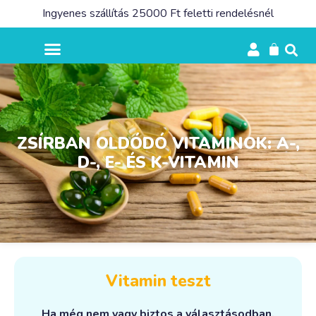
Ingyenes szállítás 25000 Ft feletti rendelésnél
ZSÍRBAN OLDÓDÓ VITAMINOK: A-,
D-, E- ÉS K-VITAMIN
Vitamin teszt
Ha még nem vagy biztos a választásodban,