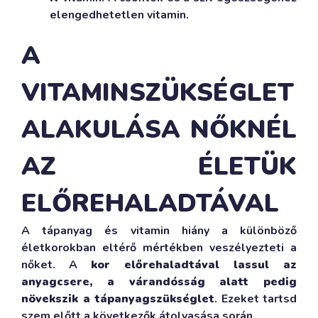
elengedhetetlen vitamin.
A
VITAMINSZÜKSÉGLET
ALAKULÁSA NŐKNÉL
AZ ÉLETÜK
ELŐREHALADTÁVAL
A tápanyag és vitamin hiány a különböző
életkorokban eltérő mértékben veszélyezteti a
nőket. A
kor előrehaladtával lassul az
anyagcsere, a várandósság alatt pedig
növekszik a tápanyagszükséglet
. Ezeket tartsd
szem előtt a következők átolvasása során.