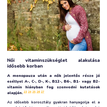
Női vitaminszükséglet alakulása
idősebb korban
A menopauza után a nők jelentős része jó
eséllyel A-, C-, D-, K-, B12-, B6-, B1- vagy B2-
vitamin hiányban fog szenvedni kutatások
23
24
25
26
27
alapján.
Az idősebb korosztály gyakran hanyagolja el a