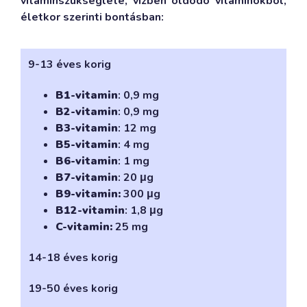
vitaminszükséglete, vízben oldódó vitaminokból,
életkor szerinti bontásban:
9-13 éves korig
B1-vitamin
: 0,9 mg
B2-vitamin
: 0,9 mg
B3-vitamin
: 12 mg
B5-vitamin
: 4 mg
B6-vitamin
: 1 mg
B7-vitamin
: 20 μg
B9-vitamin:
300 μg
B12-vitamin
: 1,8 μg
C-vitamin:
25 mg
14-18 éves korig
19-50 éves korig