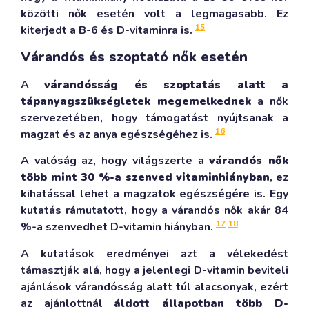
közötti nők esetén volt a legmagasabb. Ez
15
kiterjedt a B-6 és D-vitaminra is.
Várandós és szoptató nők esetén
A
várandósság és szoptatás alatt a
tápanyagszükségletek megemelkednek
a nők
szervezetében, hogy támogatást nyújtsanak a
16
magzat és az anya egészségéhez is.
A valóság az, hogy világszerte a
várandós nők
több mint 30 %-a szenved vitaminhiányban
, ez
kihatással lehet a magzatok egészségére is. Egy
kutatás rámutatott, hogy a várandós nők akár 84
17
18
%-a szenvedhet D-vitamin hiányban.
A kutatások eredményei azt a vélekedést
támasztják alá, hogy a jelenlegi D-vitamin beviteli
ajánlások várandósság alatt túl alacsonyak, ezért
az ajánlottnál
áldott állapotban több D-