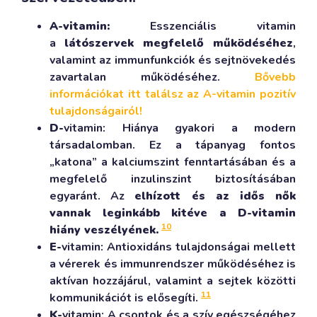
A-vitamin:
Esszenciális vitamin
a
látószervek megfelelő működéséhez
,
valamint az immunfunkciók és sejtnövekedés
zavartalan működéséhez.
Bővebb
információkat itt találsz az A-vitamin pozitív
tulajdonságairól!
D-
vitamin: Hiánya gyakori a modern
társadalomban. Ez a tápanyag fontos
„katona” a kalciumszint fenntartásában és a
megfelelő inzulinszint biztosításában
egyaránt. Az
elhízott és az idős nők
vannak leginkább kitéve a D-vitamin
10
hiány veszélyének.
E-
vitamin: Antioxidáns tulajdonságai mellett
a vérerek és immunrendszer működéséhez is
aktívan hozzájárul, valamint a sejtek közötti
11
kommunikációt is elősegíti.
K-
vitamin: A csontok és a szív egészségéhez