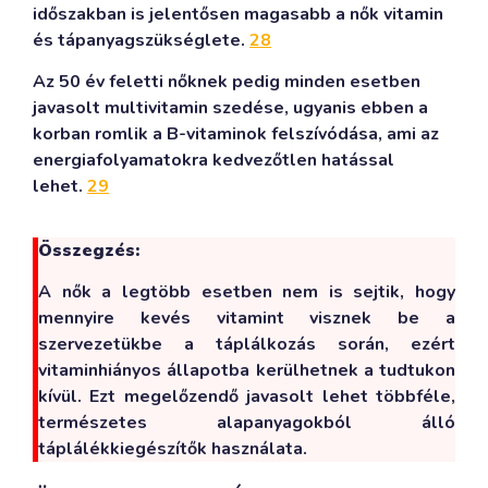
időszakban is jelentősen magasabb a nők vitamin
és tápanyagszükséglete.
28
Az 50 év feletti nőknek pedig minden esetben
javasolt multivitamin szedése, ugyanis ebben a
korban romlik a B-vitaminok felszívódása, ami az
energiafolyamatokra kedvezőtlen hatással
lehet.
29
Összegzés:
A nők a legtöbb esetben nem is sejtik, hogy
mennyire kevés vitamint visznek be a
szervezetükbe a táplálkozás során, ezért
vitaminhiányos állapotba kerülhetnek a tudtukon
kívül. Ezt megelőzendő javasolt lehet többféle,
természetes alapanyagokból álló
táplálékkiegészítők használata.