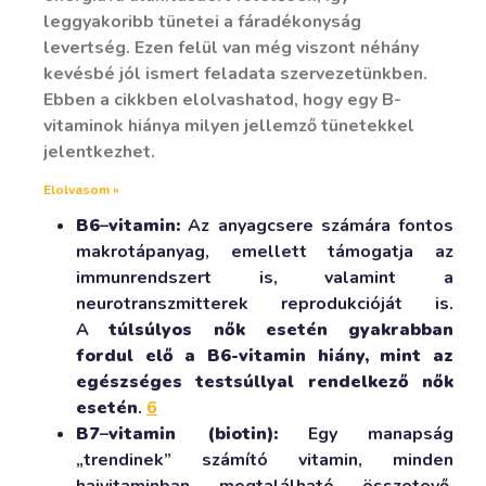
leggyakoribb tünetei a fáradékonyság
levertség. Ezen felül van még viszont néhány
kevésbé jól ismert feladata szervezetünkben.
Ebben a cikkben elolvashatod, hogy egy B-
vitaminok hiánya milyen jellemző tünetekkel
jelentkezhet.
Elolvasom »
B6
–
vitamin:
Az anyagcsere számára fontos
makrotápanyag, emellett támogatja az
immunrendszert is, valamint a
neurotranszmitterek reprodukcióját is.
A
túlsúlyos nők esetén gyakrabban
fordul elő a B6-vitamin hiány, mint az
egészséges testsúllyal rendelkező nők
esetén
.
6
B7
–
vitamin (biotin):
Egy manapság
„trendinek” számító vitamin, minden
hajvitaminban megtalálható összetevő.