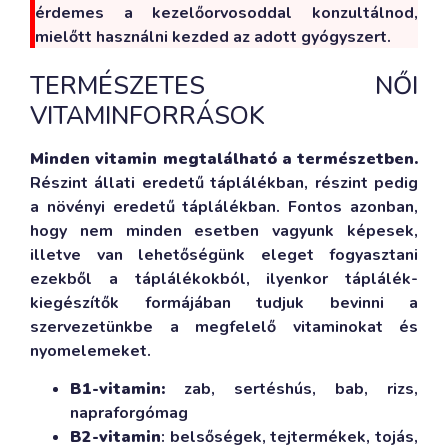
érdemes a kezelőorvosoddal konzultálnod,
mielőtt használni kezded az adott gyógyszert.
TERMÉSZETES NŐI
VITAMINFORRÁSOK
Minden vitamin megtalálható a természetben.
Részint állati eredetű táplálékban, részint pedig
a növényi eredetű táplálékban. Fontos azonban,
hogy nem minden esetben vagyunk képesek,
illetve van lehetőségünk eleget fogyasztani
ezekből a táplálékokból, ilyenkor táplálék-
kiegészítők formájában tudjuk bevinni a
szervezetünkbe a megfelelő vitaminokat és
nyomelemeket.
B1-vitamin:
zab, sertéshús, bab, rizs,
napraforgómag
B2-
vitamin
: belsőségek, tejtermékek, tojás,