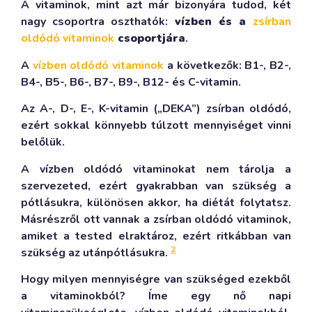
A vitaminok, mint azt már bizonyára tudod, két
nagy csoportra oszthatók:
vízben és a
zsírban
oldódó vitaminok
csoportjára
.
A
vízben oldódó vitaminok
a következők: B1-, B2-,
B4-, B5-, B6-, B7-, B9-, B12- és C-vitamin.
Az A-, D-, E-, K-vitamin („DEKA”) zsírban oldódó,
ezért sokkal könnyebb túlzott mennyiséget vinni
belőlük.
A vízben oldódó vitaminokat nem tárolja a
szervezeted, ezért gyakrabban van szükség a
pótlásukra, különösen akkor, ha diétát folytatsz.
Másrészről ott vannak a zsírban oldódó vitaminok,
amiket a tested elraktároz, ezért ritkábban van
2
szükség az utánpótlásukra.
Hogy milyen mennyiségre van szükséged ezekből
a vitaminokból?
Íme egy nő napi