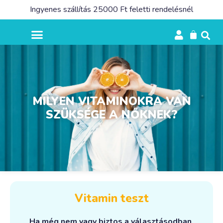
Ingyenes szállítás 25000 Ft feletti rendelésnél
MILYEN VITAMINOKRA VAN
SZÜKSÉGE A NŐKNEK?
Vitamin teszt
Ha még nem vagy biztos a választásodban,