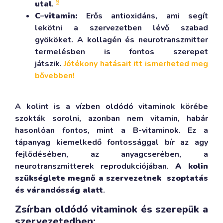
9
utal
.
C
–
vitamin:
Erős antioxidáns, ami segít
lekötni a szervezetben lévő szabad
gyököket. A kollagén és neurotranszmitter
termelésben is fontos szerepet
játszik.
Jótékony hatásait itt ismerheted meg
bővebben!
A kolint is a vízben oldódó vitaminok körébe
szokták sorolni, azonban nem vitamin, habár
hasonlóan fontos, mint a B-vitaminok. Ez a
tápanyag kiemelkedő fontossággal bír az agy
fejlődésében, az anyagcserében, a
neurotranszmitterek reprodukciójában.
A kolin
szükséglete megnő a szervezetnek szoptatás
és várandósság alatt
.
Zsírban oldódó vitaminok és szerepük a
szervezetedben: