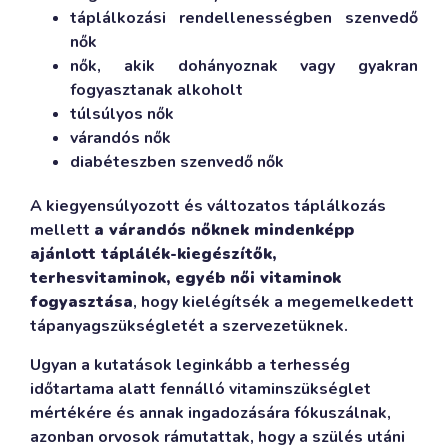
táplálkozási rendellenességben szenvedő
nők
nők, akik dohányoznak vagy gyakran
fogyasztanak alkoholt
túlsúlyos nők
várandós nők
diabéteszben szenvedő nők
A kiegyensúlyozott és változatos táplálkozás
mellett
a várandós nőknek mindenképp
ajánlott táplálék-kiegészítők,
terhesvitaminok, egyéb női vitaminok
fogyasztása
, hogy kielégítsék a megemelkedett
tápanyagszükségletét a szervezetüknek.
Ugyan a kutatások leginkább a terhesség
időtartama alatt fennálló vitaminszükséglet
mértékére és annak ingadozására fókuszálnak,
azonban orvosok rámutattak, hogy a szülés utáni