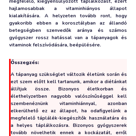
megfelelő, kiegyensúlyozott táplálkozást, ezért
hajlamosabbak a vitaminhiányos állapot
kialakítására. A helyzeten tovább ront, hogy
gyakoribb ebben a korosztályban az állandó
betegségben szenvedők aránya és számos
gyógyszer rossz hatással van a tápanyagok és
vitaminok felszívódására, beépülésére.
Összegzés:
A tápanyag szükséglet változik életünk során és
ezt szem előtt kell tartanunk, amikor a diétánkat
állítjuk össze. Bizonyos életkorban és
élethelyzetben nagyobb valószínűséggel kell
szembenéznünk vitaminhiánnyal, azonban
elkerülhető ez az állapot, ha odafigyelünk a
megfelelő táplálék-kiegészítők használatára és
a helyes táplálkozásra. Bizonyos gyógyszerek
tovább növelhetik ennek a kockázatát, erről