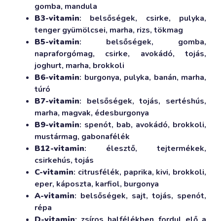
gomba, mandula
B3-
vitamin
: belsőségek, csirke, pulyka,
tenger gyümölcsei, marha, rizs, tökmag
B5-
vitamin
: belsőségek, gomba,
napraforgómag, csirke, avokádó, tojás,
joghurt, marha, brokkoli
B6-
vitamin
: burgonya, pulyka, banán, marha,
túró
B7-
vitamin
: belsőségek, tojás, sertéshús,
marha, magvak, édesburgonya
B9-vitamin
: spenót, bab, avokádó, brokkoli,
mustármag, gabonafélék
B12-vitamin
: élesztő, tejtermékek,
csirkehús, tojás
C-vitamin
: citrusfélék, paprika, kivi, brokkoli,
eper, káposzta, karfiol, burgonya
A-vitamin
: belsőségek, sajt, tojás, spenót,
répa
D-vitamin
: zsíros halfélékben fordul elő a