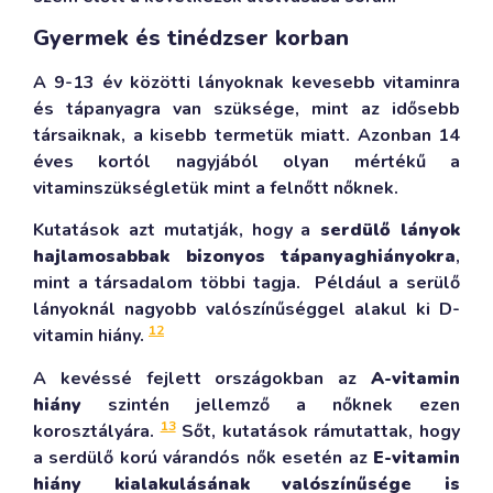
Gyermek és tinédzser korban
A 9-13 év közötti lányoknak kevesebb vitaminra
és tápanyagra van szüksége, mint az idősebb
társaiknak, a kisebb termetük miatt. Azonban 14
éves kortól nagyjából olyan mértékű a
vitaminszükségletük mint a felnőtt nőknek.
Kutatások azt mutatják, hogy a
serdülő lányok
hajlamosabbak bizonyos tápanyaghiányokra
,
mint a társadalom többi tagja. Például a serülő
lányoknál nagyobb valószínűséggel alakul ki D-
12
vitamin hiány.
A kevéssé fejlett országokban az
A-vitamin
hiány
szintén jellemző a nőknek ezen
13
korosztályára.
Sőt, kutatások rámutattak, hogy
a serdülő korú várandós nők esetén az
E-vitamin
hiány kialakulásának valószínűsége is