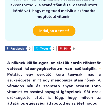
akkor töltsd ki a szakértőnk által összeállított
kérdőívet, hogy meg tudd melyik a számodra
megfelelő vitamin.
Induljon a teszt!
Facebook
0
Tweet
0
Pin
0
A nőknek különleges, az életük során többször
1
változó tápanyagbevitelre van szükségük.
Például egy serdülő korú lánynak más a
szükséglete, mint egy menopauza utáni nőnek. A
várandós nők és szoptató anyák szintén több
vitamint és ásványi anyagot igényelnek. Sőt ezek
szükséglete attól is függ, hogy milyen az
általános egészségi állapotod és az életmódod.