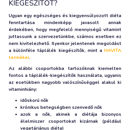
KIEGÉSZÍTŐT?
Ugyan egy egészséges és kiegyensúlyozott diéta
fenntartása mindenképp javasolt annak
érdekében, hogy megfelelő mennyiségű vitamint
juttassunk a szervezetünkbe, számos esetben ez
nem kivitelezhető. Ilyenkor jelentenek megoldást
a különféle táplálék kiegészítők, mint a
HAVITA
termékei
.
Az alábbi csoportokba tartozóknak kiemelten
fontos a táplálék-kiegészítők használata, ugyanis
az esetükben nagyobb valószínűséggel alakul ki
vitaminhiány:
időskorú nők
krónikus betegségben szenvedő nők
azok a nők, akinek a diétája bizonyos
élelmiszer csoportokat kizárnak (például
vegetáriánus diéta)