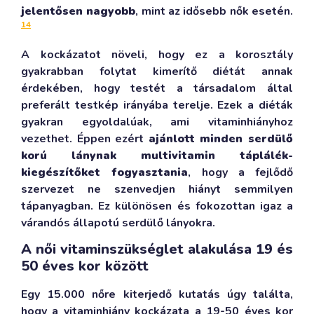
jelentősen nagyobb
, mint az idősebb nők esetén.
14
A kockázatot növeli, hogy ez a korosztály
gyakrabban folytat kimerítő diétát annak
érdekében, hogy testét a társadalom által
preferált testkép irányába terelje. Ezek a diéták
gyakran egyoldalúak, ami vitaminhiányhoz
vezethet. Éppen ezért
ajánlott minden serdülő
korú lánynak multivitamin táplálék-
kiegészítőket fogyasztania
, hogy a fejlődő
szervezet ne szenvedjen hiányt semmilyen
tápanyagban. Ez különösen és fokozottan igaz a
várandós állapotú serdülő lányokra.
A női vitaminszükséglet alakulása 19 és
50 éves kor között
Egy 15.000 nőre kiterjedő kutatás úgy találta,
hogy a vitaminhiány kockázata a 19-50 éves kor