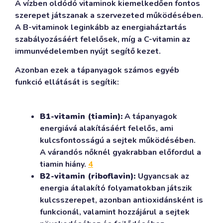
A vízben oldódó vitaminok kiemelkedően fontos
szerepet játszanak a szervezeted működésében.
A B-vitaminok leginkább az energiaháztartás
szabályozásáért felelősek, míg a C-vitamin az
immunvédelemben nyújt segítő kezet.
Azonban ezek a tápanyagok számos egyéb
funkció ellátását is segítik:
B1-vitamin (tiamin):
A tápanyagok
energiává alakításáért felelős, ami
kulcsfontosságú a sejtek működésében.
A várandós nőknél gyakrabban előfordul a
tiamin hiány.
4
B2-vitamin (riboflavin):
Ugyancsak az
energia átalakító folyamatokban játszik
kulcsszerepet, azonban antioxidánsként is
funkcionál, valamint hozzájárul a sejtek