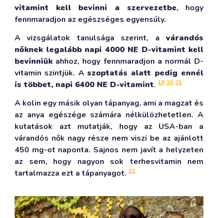
vitamint kell bevinni a szervezetbe
, hogy
fennmaradjon az egészséges egyensúly.
A vizsgálatok tanulsága szerint, a
várandós
nőknek legalább napi 4000 NE D-vitamint kell
bevinniük
ahhoz, hogy fennmaradjon a normál D-
vitamin szintjük. A
szoptatás alatt pedig ennél
19
20
21
is többet, napi 6400 NE D-vitamint
.
A kolin egy másik olyan tápanyag, ami a magzat és
az anya egészége számára nélkülözhetetlen. A
kutatások azt mutatják, hogy az USA-ban a
várandós nők nagy része nem viszi be az ajánlott
450 mg-ot naponta. Sajnos nem javít a helyzeten
az sem, hogy nagyon sok terhesvitamin nem
22
tartalmazza ezt a tápanyagot.