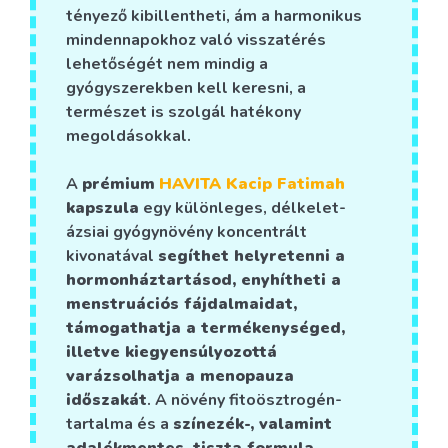
tényező kibillentheti, ám a harmonikus
mindennapokhoz való visszatérés
lehetőségét nem mindig a
gyógyszerekben kell keresni, a
természet is szolgál hatékony
megoldásokkal.
A
prémium
HAVITA Kacip Fatimah
kapszula
egy különleges, délkelet-
ázsiai gyógynövény koncentrált
kivonatával
segíthet helyretenni a
hormonháztartásod, enyhítheti a
menstruációs fájdalmaidat,
támogathatja a termékenységed,
illetve kiegyensúlyozottá
varázsolhatja a menopauza
időszakát
. A növény fitoösztrogén-
tartalma és a
színezék-, valamint
adalékmentes, tiszta formula