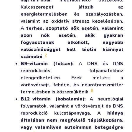
Kulcsszerepet játszik az
energiatermelésben és szabályozásban,
valamint az oxidatív stressz kezelésében.
A
terhes, szoptató nők esetén, valamint
azon nők esetén, akik gyakran
fogyasztanak alkoholt, nagyobb
valószínűséggel kell biotin hiánnyal
7
számolni
.
B9
–
vitamin (folsav):
A DNS és RNS
reprodukciós folyamatokhoz
elengedhetetlen. Ezek mellett a
vörösvérsejt, fehérje, és neurotranszmitter
8
termelésben is közreműködik.
B12
–
vitamin (kobalamin):
A neurológiai
folyamatok, valamint a vörösvérsejt és DNS
reprodukció kulcstápanyaga. A
hiánya
általában nem megfelelő táplálkozásra,
vagy valamilyen autoimmun betegségre