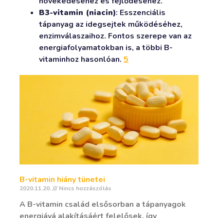
növekedéséhez és fejlődéséhez.
B3-vitamin (niacin)
: Esszenciális
tápanyag az idegsejtek működéséhez,
enzimválaszaihoz. Fontos szerepe van az
energiafolyamatokban is, a többi B-
vitaminhoz hasonlóan.
5
B-vitamin hiány tünetei
2020.11.20.
Nincs hozzászólás
A B-vitamin család elsősorban a tápanyagok
energiává alakításáért felelősek, így