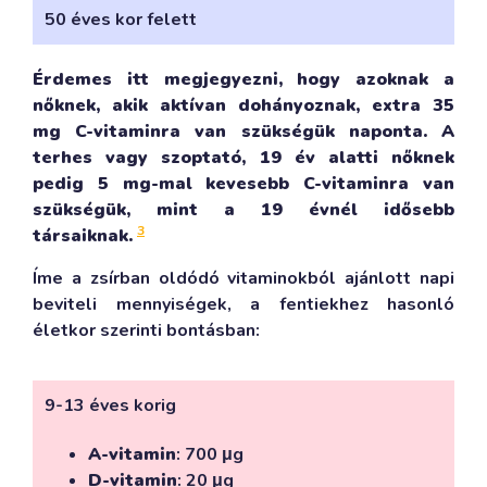
50 éves kor felett
Érdemes itt megjegyezni, hogy azoknak a
nőknek, akik aktívan dohányoznak, extra 35
mg C-vitaminra van szükségük naponta. A
terhes vagy szoptató, 19 év alatti nőknek
pedig 5 mg-mal kevesebb C-vitaminra van
szükségük, mint a 19 évnél idősebb
3
társaiknak.
Íme a zsírban oldódó vitaminokból ajánlott napi
beviteli mennyiségek, a fentiekhez hasonló
életkor szerinti bontásban:
9-13 éves korig
A-vitamin
: 700 μg
D-vitamin
: 20 μg