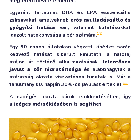
megfelelő bevitele mellett.
Egyaránt tartalmaz DHA és EPA esszenciális
zsírsavakat, amelyeknek
erős gyulladásgátló és
gyógyító hatása
van, valamint kutatásokkal
12
igazolt hatékonysága a bőr számára.
Egy 90 napos állatokon végzett kísérlet során
kedvező hatását sikerült kimutatni a halolaj
szájon át történő alkalmazásának.
Jelentősen
javult a bőr hidratáltsága
és alábbhagytak a
szárazság okozta viszketéses tünetek is. Már a
13
tanulmány 60. napján 30%-os javulást értek el.
A napégés okozta károk csökkentésében, így
a
leégés mérséklésében is segíthet
.