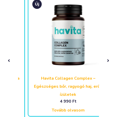
Új
Málna
Havita Collagen Complex –
HAVIT
Egészséges bőr, ragyogó haj, erős
ízületek
4 990
Ft
Alternative:
Tovább olvasom