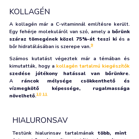
KOLLAGÉN
A kollagén már a C-vitaminnál említésre került.
Egy fehérje molekuláról van szó, amely a
bőrünk
száraz tömegének közel 75%-át teszi ki
és a
9
bőr hidratálásában is szerepe van.
Számos kutatást végeztek már a témában és
kimutatták, hogy a
kollagén tartalmú kiegészítők
szedése jótékony hatással van bőrünkre
.
A
ráncok mélysége csökkenthető és
vízmegkötő képessége, rugalmassága
10
11
növelhető
.
HIALURONSAV
Testünk hialurinsav tartalmának
több, mint