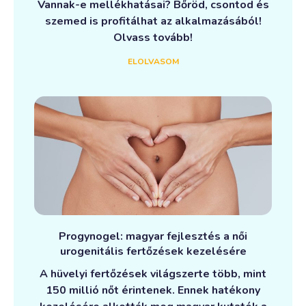
Vannak-e mellékhatásai? Bőröd, csontod és
szemed is profitálhat az alkalmazásából!
Olvass tovább!
ELOLVASOM
Progynogel: magyar fejlesztés a női
urogenitális fertőzések kezelésére
A hüvelyi fertőzések világszerte több, mint
150 millió nőt érintenek. Ennek hatékony