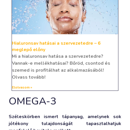
Hialuronsav hatásai a szervezetedre – 6
meglepő előny
Mi a hialuronsav hatása a szervezetedre?
Vannak-e mellékhatásai? Bőröd, csontod és
szemed is profitálhat az alkalmazásából!
Olvass tovább!
Elolvasom »
OMEGA-3
Széleskörben ismert tápanyag, amelynek sok
jótékony tulajdonságát tapasztalhatjuk