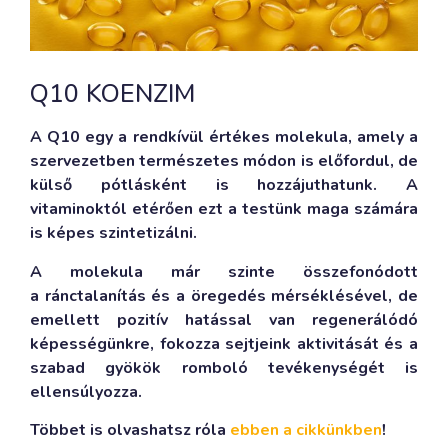
Q10 KOENZIM
A Q10 egy a rendkívül értékes molekula, amely a
szervezetben természetes módon is előfordul, de
külső pótlásként is hozzájuthatunk. A
vitaminoktól etérően ezt a testünk maga számára
is képes szintetizálni.
A molekula már szinte összefonódott
a ránctalanítás és a öregedés mérséklésével, de
emellett pozitív hatással van regenerálódó
képességünkre, fokozza sejtjeink aktivitását és a
szabad gyökök romboló tevékenységét is
ellensúlyozza.
Többet is olvashatsz róla
ebben a cikkünkben
!