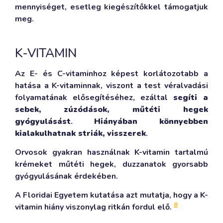
mennyiséget, esetleg kiegészítőkkel támogatjuk
meg.
K-VITAMIN
Az E- és C-vitaminhoz képest korlátozotabb a
hatása a K-vitaminnak, viszont a test véralvadási
folyamatának elősegítéséhez, ezáltal
segíti a
sebek, zúzódások, műtéti hegek
gyógyulásást
.
Hiányában könnyebben
kialakulhatnak striák, visszerek
.
Orvosok gyakran használnak K-vitamin tartalmú
krémeket műtéti hegek, duzzanatok gyorsabb
gyógyulásának érdekében.
A Floridai Egyetem kutatása azt mutatja, hogy a K-
8
vitamin hiány viszonylag ritkán fordul elő.