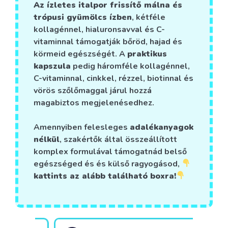
Az ízletes italpor frissítő málna és
trópusi gyümölcs ízben
, kétféle
kollagénnel, hialuronsavval és C-
vitaminnal támogatják bőröd, hajad és
körmeid egészségét. A
praktikus
kapszula
pedig háromféle kollagénnel,
C-vitaminnal, cinkkel, rézzel, biotinnal és
vörös szőlőmaggal járul hozzá
magabiztos megjelenésedhez.
Amennyiben felesleges
adalékanyagok
nélkül
, szakértők által összeállított
komplex formulával támogatnád belső
egészséged és és külső ragyogásod,
kattints az alább található boxra!