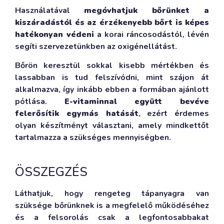
Használatával
megóvhatjuk bőrünket a
kiszáradástól és az érzékenyebb bőrt is képes
hatékonyan védeni
a korai ráncosodástól, lévén
segíti szervezetünkben az oxigénellátást.
Bőrön keresztül sokkal kisebb mértékben és
lassabban is tud felszívódni, mint szájon át
alkalmazva, így inkább ebben a formában ajánlott
pótlása.
E-vitaminnal együtt bevéve
felerősítik egymás hatását
, ezért érdemes
olyan készítményt választani, amely mindkettőt
tartalmazza a szükséges mennyiségben.
ÖSSZEGZÉS
Láthatjuk, hogy rengeteg tápanyagra van
szüksége bőrünknek is a megfelelő működéséhez
és a felsorolás csak a legfontosabbakat