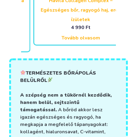
Málna
Havita Collagen Complex –
HAVIT
Egészséges bőr, ragyogó haj, erős
ízületek
4 990
Ft
Alternative:
Tovább olvasom
TERMÉSZETES BŐRÁPOLÁS
BELÜLRŐL
A szépség nem a tükörnél kezdődik,
hanem belül, sejtszintű
támogatással.
A bőröd akkor lesz
igazán egészséges és ragyogó, ha
megkapja a megfelelő tápanyagokat:
kollagént, hialuronsavat, C-vitamint,