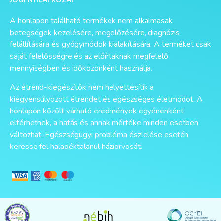
JOGI NYILATKOZAT
A honlapon található termékek nem alkalmasak
betegségek kezelésére, megelőzésére, diagnózis
felállítására és gyógymódok kialakítására. A terméket csak
saját felelősségre és az előírtaknak megfelelő
mennyiségben és időközönként használja.
Az étrend-kiegészítők nem helyettesítik a
kiegyensúlyozott étrendet és egészséges életmódot. A
honlapon közölt várható eredmények egyénenként
eltérhetnek, a hatás és annak mértéke minden esetben
változhat. Egészségügyi probléma észlelése esetén
keresse fel haladéktalanul háziorvosát.