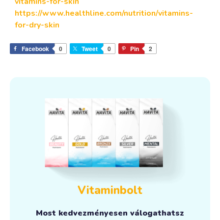
vitamins-for-skin
https://www.healthline.com/nutrition/vitamins-
for-dry-skin
Facebook
0
Tweet
0
Pin
2
Vitaminbolt
Most kedvezményesen válogathatsz