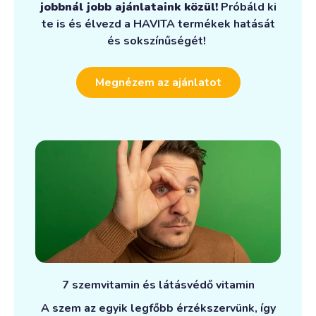
jobbnál jobb ajánlataink közül!
Próbáld ki
te is és élvezd a HAVITA termékek hatását
és sokszínűségét!
Megnézem az ajánlatot
7 szemvitamin és látásvédő vitamin
A szem az egyik legfőbb érzékszervünk, így