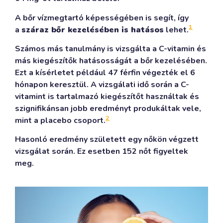
A bőr vízmegtartó képességében is segít, így
1
a
száraz bőr kezelésében is hatásos
lehet.
Számos más tanulmány is vizsgálta a C-vitamin és
más kiegészítők hatásosságát a bőr kezelésében.
Ezt a kísérletet például 47 férfin végezték el 6
hónapon keresztül. A vizsgálati idő során a C-
vitamint is tartalmazó kiegészítőt használtak és
szignifikánsan jobb eredményt produkáltak vele,
2
mint a placebo csoport.
Hasonló eredmény született egy nőkön végzett
vizsgálat során. Ez esetben 152 nőt figyeltek
meg.