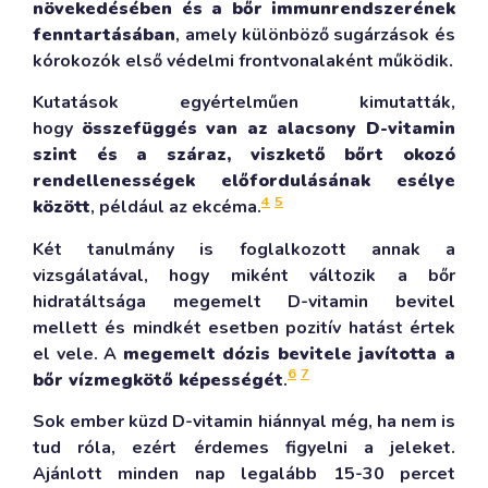
növekedésében és a bőr immunrendszerének
fenntartásában
, amely különböző sugárzások és
kórokozók első védelmi frontvonalaként működik.
Kutatások egyértelműen kimutatták,
hogy
összefüggés van az alacsony D-vitamin
szint és a száraz, viszkető bőrt okozó
rendellenességek előfordulásának esélye
4
5
között
, például az ekcéma.
Két tanulmány is foglalkozott annak a
vizsgálatával, hogy miként változik a bőr
hidratáltsága megemelt D-vitamin bevitel
mellett és mindkét esetben pozitív hatást értek
el vele. A
megemelt dózis bevitele javította a
6
7
bőr vízmegkötő képességét
.
Sok ember küzd D-vitamin hiánnyal még, ha nem is
tud róla, ezért érdemes figyelni a jeleket.
Ajánlott minden nap legalább 15-30 percet