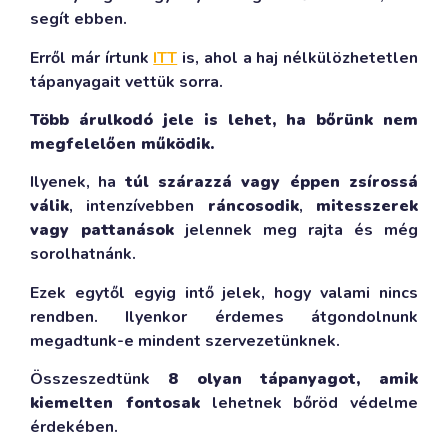
segít ebben.
Erről már írtunk
ITT
is, ahol a haj nélkülözhetetlen
tápanyagait vettük sorra.
Több árulkodó jele is lehet, ha bőrünk nem
megfelelően működik.
Ilyenek, ha
túl szárazzá vagy éppen zsírossá
válik
, intenzívebben
ráncosodik
,
mitesszerek
vagy pattanások
jelennek meg rajta és még
sorolhatnánk.
Ezek egytől egyig intő jelek, hogy valami nincs
rendben. Ilyenkor érdemes átgondolnunk
megadtunk-e mindent szervezetünknek.
Összeszedtünk
8 olyan tápanyagot, amik
kiemelten fontosak
lehetnek bőröd védelme
érdekében.