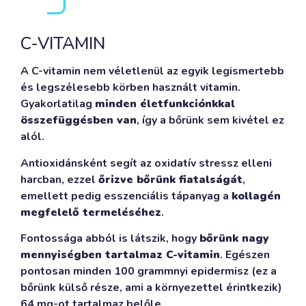
C-VITAMIN
A C-vitamin nem véletlenül az egyik legismertebb
és legszélesebb körben használt vitamin.
Gyakorlatilag
minden életfunkciónkkal
összefüggésben van
, így a bőrünk sem kivétel ez
alól.
Antioxidánsként segít az oxidatív stressz elleni
harcban, ezzel
őrizve bőrünk fiatalságát
,
emellett pedig esszenciális tápanyag a
kollagén
megfelelő termeléséhez
.
Fontossága abból is látszik, hogy
bőrünk nagy
mennyiségben tartalmaz C-vitamin
. Egészen
pontosan minden 100 grammnyi epidermisz (ez a
bőrünk külső része, ami a környezettel érintkezik)
64 mg-ot tartalmaz belőle.