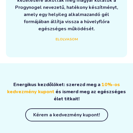
kezelésére alkották meg magyar kutatók a
Progynogel nevezetű, hatékony készítményt,
amely egy helyileg alkalmazandó gél
formájában állítja vissza a hüvelyflóra
egészséges működését.
ELOLVASOM
Energikus kezdőlöket: szerezd meg a
10%-os
kedvezmény kupont
és ismerd meg az egészséges
élet titkait!
Kérem a kedvezmény kupont!