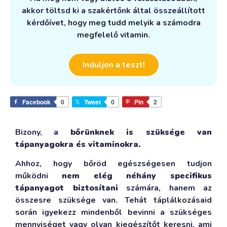
akkor töltsd ki a szakértőnk által összeállított
kérdőívet, hogy meg tudd melyik a számodra
megfelelő vitamin.
Induljon a teszt!
Facebook
0
Tweet
0
Pin
2
Bizony, a
bőrünknek is szüksége van
tápanyagokra és vitaminokra.
Ahhoz, hogy bőröd egészségesen tudjon
működni
nem elég néhány specifikus
tápanyagot biztosítani
számára, hanem az
összesre szüksége van. Tehát táplálkozásaid
során igyekezz mindenből bevinni a szükséges
mennyiséget vagy olyan kiegészítőt keresni, ami