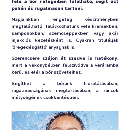
fele a bőr rétegeiben található, segít azt
puhán és rugalmasan tartani
.
Napjainkban rengeteg készítményben
megtalálható. Találkozhatunk vele krémekben,
samponokban, szemcseppekben vagy akár
injekciós kezelésként is. Gyakran titulálják
‘öregedésgátló’ anyagnak is.
Szerencsére
szájon át szedve is hatékony
,
mert a vékonybélben felszívódva a véráramba
kerül és elér a bőr szöveteihez.
Segíthet a bőrünk hidratálásában,
rugalmasságának megtartásában, a ráncok
mélységének csökkentésben.