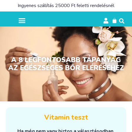
Ingyenes szállítás 25000 Ft feletti rendelésnél
A 8 LEGFONTOSABB TÁPANYAG
AZ EGÉSZSÉGES BŐR ELÉRÉSÉHEZ
Vitamin teszt
Ha még nem vagy biztos a választásodban,