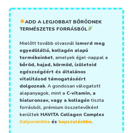
ADD A LEGJOBBAT BŐRÖDNEK
TERMÉSZETES FORRÁSBÓL
Mielőtt tovább olvasnál
ismerd meg
egyedülálló, kollagén alapú
termékeinket
, amelyek éjjel-nappal a
bőröd, hajad, körmöd, ízületeid
egészségéért és általános
vitalitásod támogatásáért
dolgoznak
. A gondosan válogatott
alapanyagok, mint a
C-vitamin, a
hialuronsav, vagy a kollagén
tiszta
forrásból, prémium összetevőként
kerültek
HAVITA Collagen Complex
italporainkba
és
kapszulánkba
.