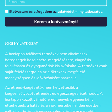
Elolvastam és elfogadom az
adatvédelmi nyilatkozatot.
Kérem a kedvezményt!
Alternative:
JOGI NYILATKOZAT
A honlapon található termékek nem alkalmasak
betegségek kezelésére, megelőzésére, diagnózis
felállítására és gyógymódok kialakítására. A terméket csak
saját felelősségre és az előírtaknak megfelelő
mennyiségben és időközönként használja.
Az étrend-kiegészítők nem helyettesítik a
kiegyensúlyozott étrendet és egészséges életmódot. A
honlapon közölt várható eredmények egyénenként
eltérhetnek, a hatás és annak mértéke minden esetben
változhat. Egészségügyi probléma észlelése esetén
keresse fel haladéktalanul háziorvosát.