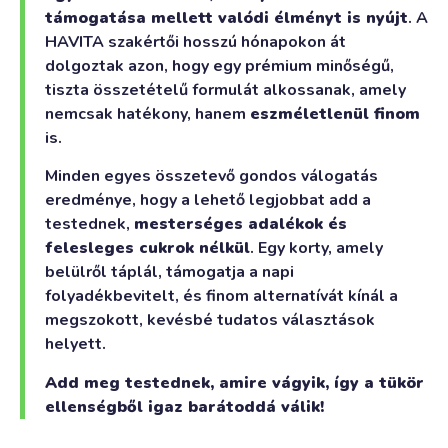
támogatása mellett valódi élményt is nyújt
. A
HAVITA szakértői hosszú hónapokon át
dolgoztak azon, hogy egy prémium minőségű,
tiszta összetételű formulát alkossanak, amely
nemcsak hatékony, hanem
eszméletlenül finom
is.
Minden egyes összetevő gondos válogatás
eredménye, hogy a lehető legjobbat add a
testednek,
mesterséges adalékok és
felesleges cukrok nélkül
. Egy korty, amely
belülről táplál, támogatja a napi
folyadékbevitelt, és finom alternatívát kínál a
megszokott, kevésbé tudatos választások
helyett.
Add meg testednek, amire vágyik, így a tükör
ellenségből igaz barátoddá válik!