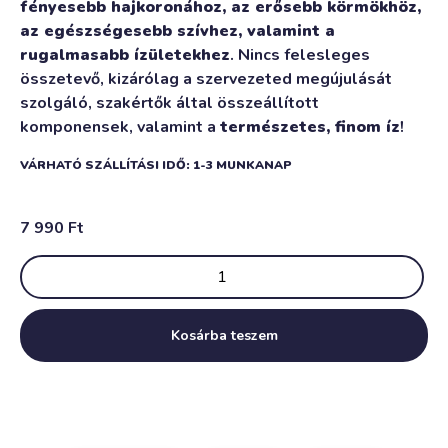
fényesebb hajkoronához, az erősebb körmökhöz,
az egészségesebb szívhez, valamint a
rugalmasabb ízületekhez
. Nincs felesleges
összetevő, kizárólag a szervezeted megújulását
szolgáló, szakértők által összeállított
komponensek, valamint a
természetes, finom íz
!
VÁRHATÓ SZÁLLÍTÁSI IDŐ: 1-3 MUNKANAP
7 990
Ft
Kosárba teszem
Alternative: