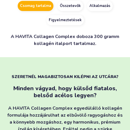
Csomag tartalma
Összetevők
Alkalmazás
Figyelmeztetések
A HAVITA Collagen Complex doboza 300 gramm
kollagén italport tartalmaz.
SZERETNÉL MAGABIZTOSAN KILÉPNI AZ UTCÁRA?
Minden vágyad, hogy külsőd fiatalos,
belsőd acélos legyen?
A HAVITA Collagen Complex egyedülálló kollagén
formulája hozzájárulhat az elbűvölő ragyogáshoz és
a könnyebb mozgáshoz, egy harmonikus, prémium
ízvilág kíséretében. Ezáltal pedig a szürke