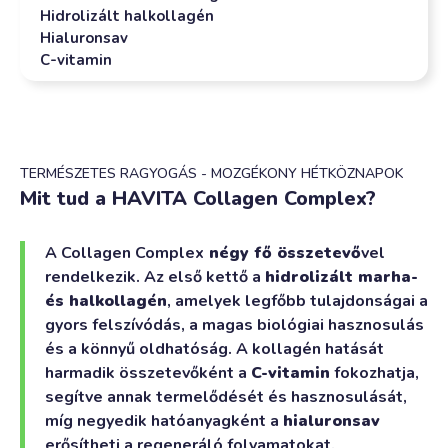
Hidrolizált halkollagén
Hialuronsav
C-vitamin
TERMÉSZETES RAGYOGÁS - MOZGÉKONY HÉTKÖZNAPOK
Mit tud a HAVITA Collagen Complex?
A Collagen Complex
négy fő összetevő
vel
rendelkezik. Az első kettő a
hidrolizált marha-
és halkollagén
, amelyek legfőbb tulajdonságai a
gyors felszívódás, a magas biológiai hasznosulás
és a könnyű oldhatóság. A kollagén hatását
harmadik összetevőként a
C-vitamin
fokozhatja,
segítve annak termelődését és hasznosulását,
míg negyedik hatóanyagként a
hialuronsav
erősítheti a regeneráló folyamatokat.