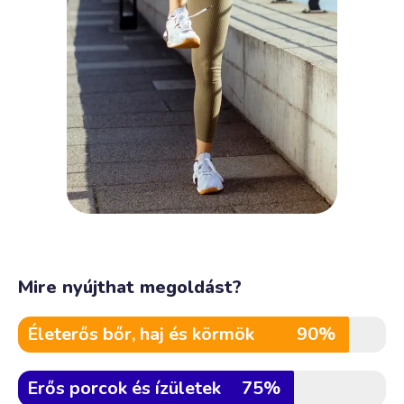
Mire nyújthat megoldást?
Életerős bőr, haj és körmök
90%
Erős porcok és ízületek
75%