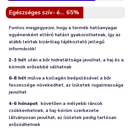
Egészséges szív- és érrendszer
65%
Fontos megjegyezni, hogy a termék hatóanyagai
egyénenként eltérő hatást gyakorolhatnak, így az
alább leírtak kizárólag tájékoztató jellegű
információk!
2-3 hét
után a bőr hidratáltsága javulhat, a haj és a
körmök erősebbé válhatnak
6-8 hét
múlva a kollagén beépülésével a bőr
feszessége növekedhet, az ízületek rugalmassága
javulhat
4-6 hónapot
követően a mélyebb ráncok
csökkenhetnek, a haj-köröm szerkezete
látványosan javulhat, az ízületek pedig tartósan
erősödhetnek