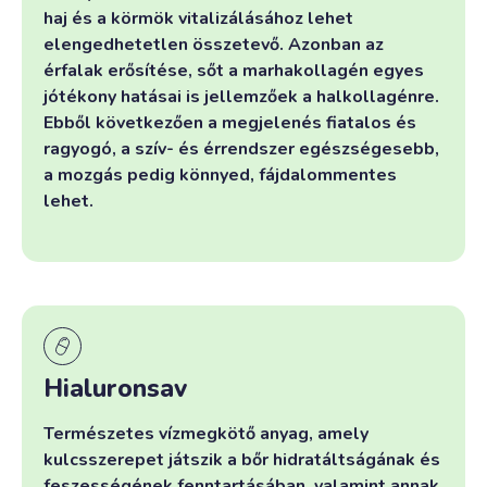
haj és a körmök vitalizálásához lehet
elengedhetetlen összetevő. Azonban az
érfalak erősítése, sőt a marhakollagén egyes
jótékony hatásai is jellemzőek a halkollagénre.
Ebből következően a megjelenés fiatalos és
ragyogó, a szív- és érrendszer egészségesebb,
a mozgás pedig könnyed, fájdalommentes
lehet.
Hialuronsav
Természetes vízmegkötő anyag, amely
kulcsszerepet játszik a bőr hidratáltságának és
feszességének fenntartásában, valamint annak