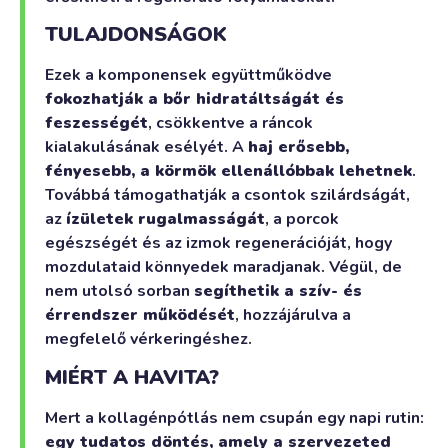
TULAJDONSÁGOK
Ezek a komponensek együttműködve
fokozhatják a bőr hidratáltságát és
feszességét
, csökkentve a ráncok
kialakulásának esélyét. A
haj erősebb,
fényesebb, a körmök ellenállóbbak lehetnek
.
Továbbá támogathatják a csontok szilárdságát,
az
ízületek rugalmasságát
, a porcok
egészségét és az izmok regenerációját, hogy
mozdulataid könnyedek maradjanak. Végül, de
nem utolsó sorban
segíthetik a szív- és
érrendszer működését
, hozzájárulva a
megfelelő vérkeringéshez.
MIÉRT A HAVITA?
Mert a kollagénpótlás nem csupán egy napi rutin:
egy tudatos döntés, amely a szervezeted