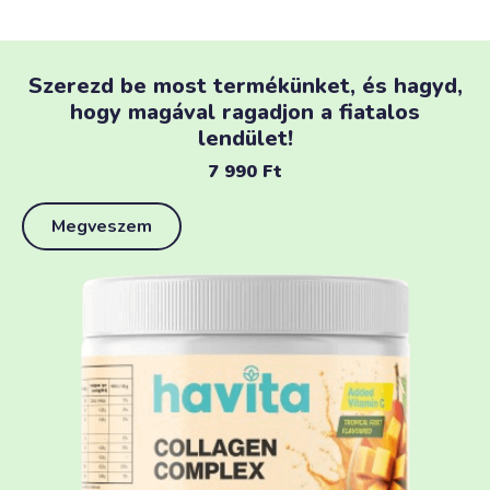
Szerezd be most termékünket, és hagyd,
hogy magával ragadjon a fiatalos
lendület!
7 990
Ft
Megveszem