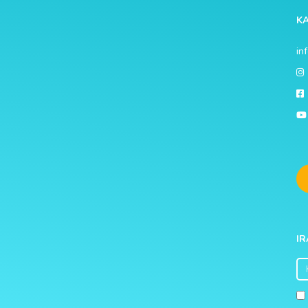
K
in
IR