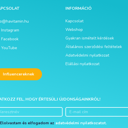
APCSOLAT
INFORMÁCIÓ
Kapcsolat
fo@havitamin.hu
Webshop
Instagram
Gyakran ismételt kérdések
Facebook
Általános szerződési feltételek
YouTube
Adatvédelmi nyilatkozat
Elállási nyilatkozat
Influencereknek
ATKOZZ FEL, HOGY ÉRTESÜLJ ÚJDONSÁGAINKRÓL!
Elolvastam és elfogadom az
adatvédelmi nyilatkozatot.