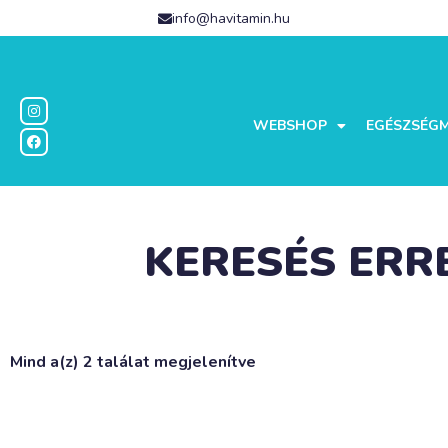
info@havitamin.hu
WEBSHOP
EGÉSZSÉG
KERESÉS ERR
Mind a(z) 2 találat megjelenítve