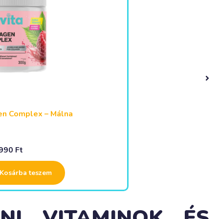
gészséges bőr, ragyogó haj, erős
HAVITA Collag
ületek
 990
Ft
b olvasom
ENI VITAMINOK ÉS