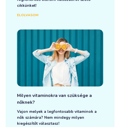
cikkünket!
ELOLVASOM
en Complex – Trópusi gyümölcs íz
7 990
Ft
Milyen vitaminokra van szüksége a
Alternative:
Kosárba teszem
nőknek?
Vajon melyek a legfontosabb vitaminok a
nők számára? Nem mindegy milyen
kiegészítőt választasz!