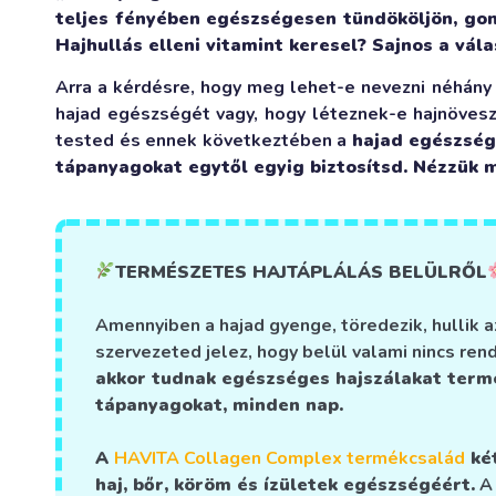
teljes fényében egészségesen tündököljön, go
Hajhullás elleni vitamint keresel? Sajnos a vál
Arra a kérdésre, hogy meg lehet-e nevezni néhány v
hajad egészségét vagy, hogy léteznek-e hajnövesz
tested és ennek következtében a
hajad egészség
tápanyagokat egytől egyig biztosítsd. Nézzük m
TERMÉSZETES HAJTÁPLÁLÁS BELÜLRŐL
Amennyiben a hajad gyenge, töredezik, hullik a
szervezeted jelez, hogy belül valami nincs rend
akkor tudnak egészséges hajszálakat term
tápanyagokat, minden nap.
A
HAVITA Collagen Complex termékcsalád
két
haj, bőr, köröm és ízületek egészségéért.