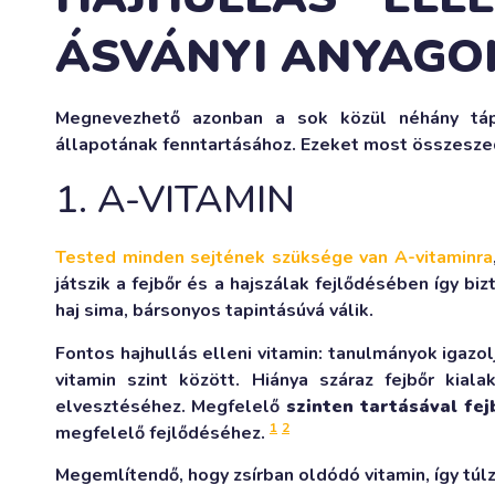
ÁSVÁNYI ANYAGO
Megnevezhető azonban a sok közül néhány táp
állapotának fenntartásához. Ezeket most összesze
1. A-VITAMIN
Tested minden sejtének szüksége van A-vitaminra
játszik a fejbőr és a hajszálak fejlődésében így b
haj sima, bársonyos tapintásúvá válik.
Fontos hajhullás elleni vitamin: tanulmányok igazo
vitamin szint között. Hiánya száraz fejbőr kial
elvesztéséhez. Megfelelő
szinten tartásával fe
1
2
megfelelő fejlődéséhez.
Megemlítendő, hogy zsírban oldódó vitamin, így tú