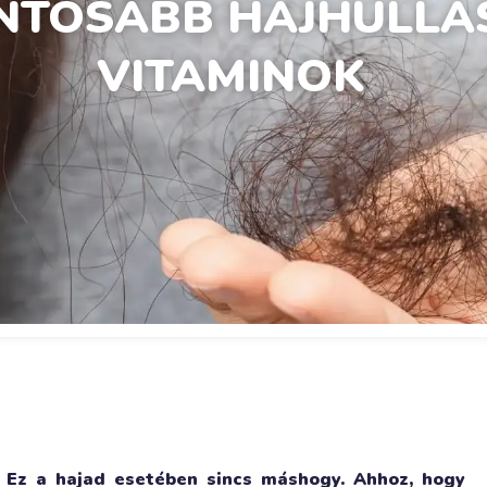
NTOSABB HAJHULLÁS
VITAMINOK
. Ez a hajad esetében sincs máshogy. Ahhoz, hogy