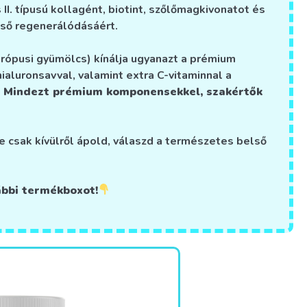
II. típusú kollagént, biotint, szőlőmagkivonatot és
lső regenerálódásáért.
trópusi gyümölcs) kínálja ugyanazt a prémium
ialuronsavval, valamint extra C-vitaminnal a
.
Mindezt prémium komponensekkel, szakértők
e csak kívülről ápold, válaszd a természetes belső
ábbi termékboxot!