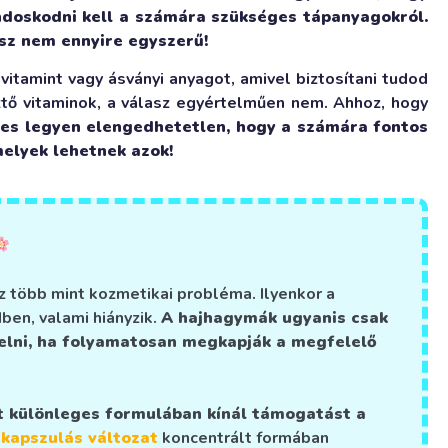
ndoskodni kell a számára szükséges tápanyagokról.
asz nem ennyire egyszerű!
itamint vagy ásványi anyagot, amivel biztosítani tudod
tő vitaminok, a válasz egyértelműen nem. Ahhoz, hogy
es legyen elengedhetetlen, hogy a számára fontos
elyek lehetnek azok!
z több mint kozmetikai probléma. Ilyenkor a
ben, valami hiányzik.
A hajhagymák ugyanis csak
elni, ha folyamatosan megkapják a megfelelő
 különleges formulában kínál támogatást a
A
kapszulás változat
koncentrált formában