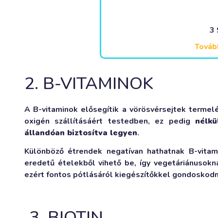
3
Továb
2. B-VITAMINOK
A B-vitaminok elősegítik a vörösvérsejtek terme
oxigén szállításáért testedben, ez pedig
nélkü
állandóan biztosítva legyen
.
Különböző étrendek negatívan hathatnak B-vitami
eredetű ételekből vihető be, így vegetáriánusokn
ezért fontos pótlásáról kiegészítőkkel gondoskodn
3. BIOTIN