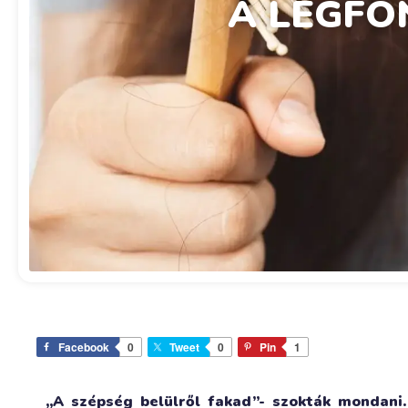
A LEGFO
Facebook
0
Tweet
0
Pin
1
„A szépség belülről fakad”- szokták mondani