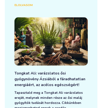
ELOLVASOM
Tongkat Ali: varázslatos ősi
gyógynövény Ázsiából a fáradhatatlan
energiáért, az acélos egészségért!
Tapasztald meg a Tongkat Ali varázslatos
erejét, melynek minden része az ősi maláj
gyógyítók tudását hordozza. Cikkünkben
megismerheted ennek a csodás