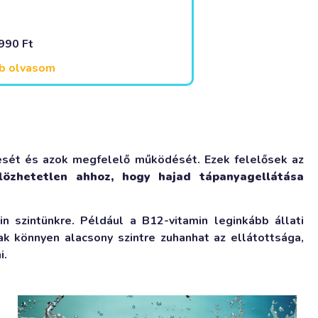
 990
Ft
b olvasom
lését és azok megfelelő működését. Ezek felelősek az
lözhetetlen ahhoz, hogy hajad tápanyagellátása
n szintünkre. Például a B12-vitamin leginkább állati
ak könnyen alacsony szintre zuhanhat az ellátottsága,
i.