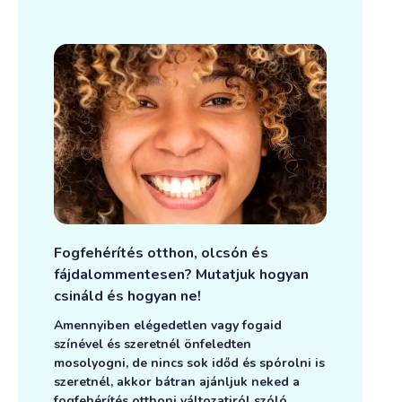
Fogfehérítés otthon, olcsón és
fájdalommentesen? Mutatjuk hogyan
csináld és hogyan ne!
Amennyiben elégedetlen vagy fogaid
színével és szeretnél önfeledten
mosolyogni, de nincs sok időd és spórolni is
szeretnél, akkor bátran ajánljuk neked a
fogfehérítés otthoni változatiról szóló