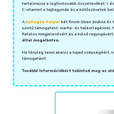
tartalmazza a legfontosabb összetevőket: I. és 
C-vitamint a hajhagymák és a kötőszövetek be
A
kollagén italpor
két finom ízben (málna és 
szintű támogatást: marha- és halkollagénnel, h
fiatalos megjelenésért és a külső ragyogásért
által megalkotva.
Ha tényleg tenni akarsz a hajad szépségéért, n
támogatást!
További információkért tekintsd meg az al
Új