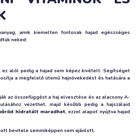
K
anyag, amik kiemelten fontosak hajad egészséges
dtük neked:
, ez alól pedig a hajad sem képez kivételt. Segítséget
iztosítja a megfelelő ütemű hajnövekedést és hatására a
lják az összefüggést a haj elvesztése és az alacsony A-
akulásához vezethet, majd később pedig a hajszálaid
jbőröd hidratált maradhat
, ezzel alapot nyújtva hajad
lzott bevitele semmiképpen sem ajánlott.