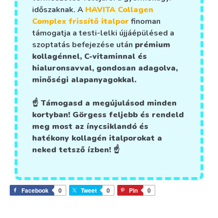
időszaknak. A
HAVITA Collagen
Complex frissítő italpor
finoman
támogatja a testi-lelki újjáépülésed a
szoptatás befejezése után
prémium
kollagénnel, C-vitaminnal és
hialuronsavval, gondosan adagolva,
minőségi alapanyagokkal.
☝️ Támogasd a megújulásod minden
kortyban! Görgess feljebb és rendeld
meg most az ínycsiklandó és
hatékony kollagén italporokat a
neked tetsző ízben! ☝️
Facebook
0
Tweet
0
Pin
0