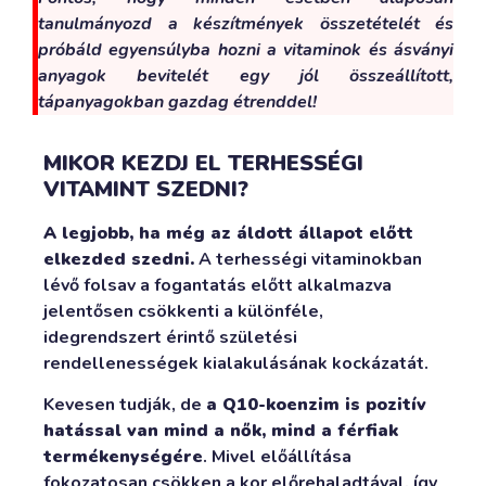
tanulmányozd a készítmények összetételét és
próbáld egyensúlyba hozni a vitaminok és ásványi
anyagok bevitelét egy jól összeállított,
tápanyagokban gazdag étrenddel!
MIKOR KEZDJ EL TERHESSÉGI
VITAMINT SZEDNI?
A legjobb, ha még az áldott állapot előtt
elkezded szedni.
A terhességi vitaminokban
lévő folsav a fogantatás előtt alkalmazva
jelentősen csökkenti a különféle,
idegrendszert érintő születési
rendellenességek kialakulásának kockázatát.
Kevesen tudják, de
a Q10-koenzim is pozitív
hatással van mind a nők, mind a férfiak
termékenységére
. Mivel előállítása
fokozatosan csökken a kor előrehaladtával, így