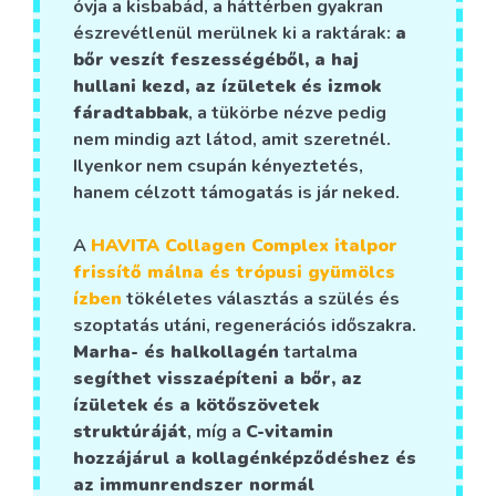
óvja a kisbabád, a háttérben gyakran
észrevétlenül merülnek ki a raktárak:
a
bőr veszít feszességéből, a haj
hullani kezd, az ízületek és izmok
fáradtabbak
, a tükörbe nézve pedig
nem mindig azt látod, amit szeretnél.
Ilyenkor nem csupán kényeztetés,
hanem célzott támogatás is jár neked.
A
HAVITA Collagen Complex italpor
frissítő málna és trópusi gyümölcs
ízben
tökéletes választás a szülés és
szoptatás utáni, regenerációs időszakra.
Marha- és halkollagén
tartalma
segíthet visszaépíteni a bőr, az
ízületek és a kötőszövetek
struktúráját
, míg a
C-vitamin
hozzájárul a kollagénképződéshez és
az immunrendszer normál