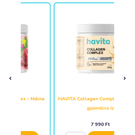
Málna
HAVITA Collagen Complex – Trópusi
gyümölcs íz
7 990
Ft