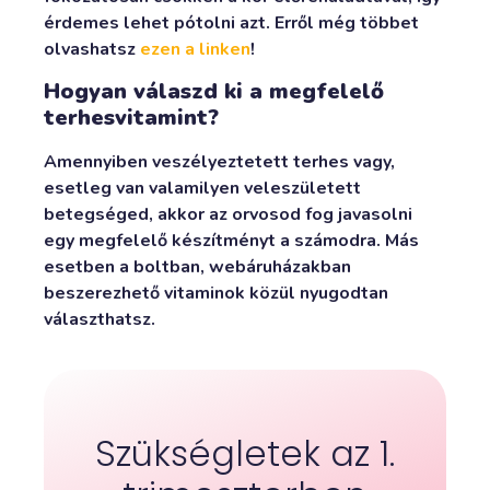
érdemes lehet pótolni azt. Erről még többet
olvashatsz
ezen a linken
!
Hogyan válaszd ki a megfelelő
terhesvitamint?
Amennyiben veszélyeztetett terhes vagy,
esetleg van valamilyen veleszületett
betegséged, akkor az orvosod fog javasolni
egy megfelelő készítményt a számodra. Más
esetben a boltban, webáruházakban
beszerezhető vitaminok közül nyugodtan
választhatsz.
Szükségletek az 1.
csökkentéséhez.
hozzájárulnak a fáradtságérzet