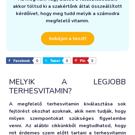
akkor töltsd ki a szakértőnk által összeállított
kérdőívet, hogy meg tudd melyik a számodra
megfelelő vitamin.
Induljon a teszt!
Facebook
0
Tweet
0
Pin
0
MELYIK A LEGJOBB
TERHESVITAMIN?
A megfelelő terhesvitamin kiválasztása sok
fejtörést okozhat azoknak, akik nem tudják, hogy
milyen szempontokat szükséges figyelembe
venni. Az alábbi cikkünkből megtudhatod, hogy
mit érdemes szem előtt tartani a terhesvitamin