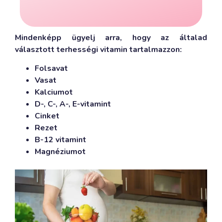
A szoptatás során a csecsemő
Mindenképp ügyelj arra, hogy az általad
választott terhességi vitamin tartalmazzon:
Folsavat
Vasat
Kalciumot
D-, C-, A-, E-vitamint
Cinket
Rezet
B-12 vitamint
Magnéziumot