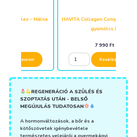
Málna
HAVITA Collagen Complex – Trópusi
gyümölcs íz
7 990
Ft
Alternative:
Alternative:
Kosárba teszem
REGENERÁCIÓ A SZÜLÉS ÉS
SZOPTATÁS UTÁN - BELSŐ
MEGÚJULÁS TUDATOSAN
A hormonváltozások, a bőr és a
kötőszövetek igénybevétele
természetes velejárói a gyermekágyi