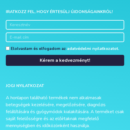
IRATKOZZ FEL, HOGY ÉRTESÜLJ ÚJDONSÁGAINKRÓL!
Elolvastam és elfogadom az
adatvédelmi nyilatkozatot.
Kérem a kedvezményt!
Alternative:
JOGI NYILATKOZAT
A honlapon található termékek nem alkalmasak
betegségek kezelésére, megelőzésére, diagnózis
felállítására és gyógymódok kialakítására. A terméket csak
saját felelősségre és az előírtaknak megfelelő
mennyiségben és időközönként használja.