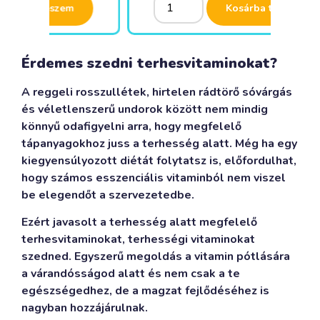
Alternative:
Alternative:
Kosárba teszem
Érdemes szedni terhesvitaminokat?
A reggeli rosszullétek, hirtelen rádtörő sóvárgás
és véletlenszerű undorok között nem mindig
könnyű odafigyelni arra, hogy megfelelő
tápanyagokhoz juss a terhesség alatt. Még ha egy
kiegyensúlyozott diétát folytatsz is, előfordulhat,
hogy számos esszenciális vitaminból nem viszel
be elegendőt a szervezetedbe.
Ezért javasolt a terhesség alatt megfelelő
terhesvitaminokat, terhességi vitaminokat
szedned. Egyszerű megoldás a vitamin pótlására
a várandósságod alatt és nem csak a te
egészségedhez, de a magzat fejlődéséhez is
nagyban hozzájárulnak.