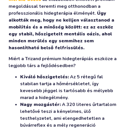
megoldással teremti meg otthonodban a
professzionális hidegterápia élményét.
Úgy
alkották meg, hogy ne kelljen választanod a
mobilitás és a minőség között: ez az eszköz
egy stabil, hőszigetelt mentális oázis, ahol
minden merülés egy semmihez sem
hasonlítható belső felfrissülés.
Miért a Trizand prémium hidegterápiás eszköze a
legjobb társ a fejlődésedben?
Kiváló hőszigetelés:
Az 5 rétegű fal
stabilan tartja a hőmérsékletet, így
kevesebb jéggel is tartósabb és mélyebb
marad a hidegélmény.
Nagy mozgástér:
A 320 literes űrtartalom
lehetővé teszi a kényelmes, ülő
testhelyzetet, ami elengedhetetlen a
búvárreflex és a mély regeneráció