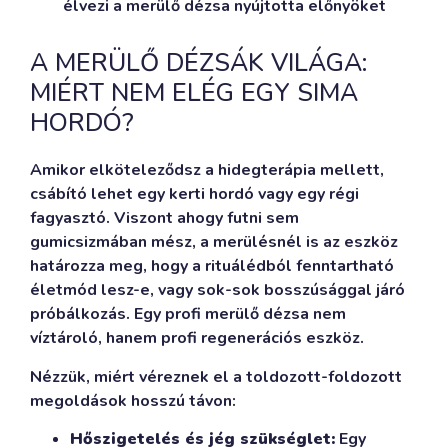
A MERÜLŐ DÉZSÁK VILÁGA:
MIÉRT NEM ELÉG EGY SIMA
HORDÓ?
Amikor elköteleződsz a hidegterápia mellett,
csábító lehet egy kerti hordó vagy egy régi
fagyasztó. Viszont ahogy futni sem
gumicsizmában mész, a merülésnél is az eszköz
határozza meg, hogy a rituálédból fenntartható
életmód lesz-e, vagy sok-sok bosszúsággal járó
próbálkozás. Egy profi merülő dézsa nem
víztároló, hanem profi regenerációs eszköz.
Nézzük, miért véreznek el a toldozott-foldozott
megoldások hosszú távon:
Hőszigetelés és jég szükséglet:
Egy