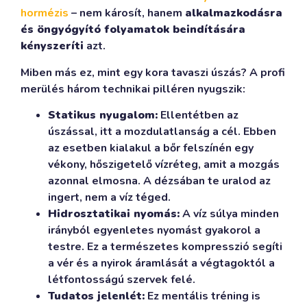
hormézis
– nem károsít, hanem
alkalmazkodásra
és öngyógyító folyamatok beindítására
kényszeríti
azt.
Miben más ez, mint egy kora tavaszi úszás? A profi
merülés három technikai pilléren nyugszik:
Statikus nyugalom:
Ellentétben az
úszással, itt a mozdulatlanság a cél. Ebben
az esetben kialakul a bőr felszínén egy
vékony, hőszigetelő vízréteg, amit a mozgás
azonnal elmosna. A dézsában te uralod az
ingert, nem a víz téged.
Hidrosztatikai nyomás:
A víz súlya minden
irányból egyenletes nyomást gyakorol a
testre. Ez a természetes kompresszió segíti
a vér és a nyirok áramlását a végtagoktól a
létfontosságú szervek felé.
Tudatos jelenlét:
Ez mentális tréning is