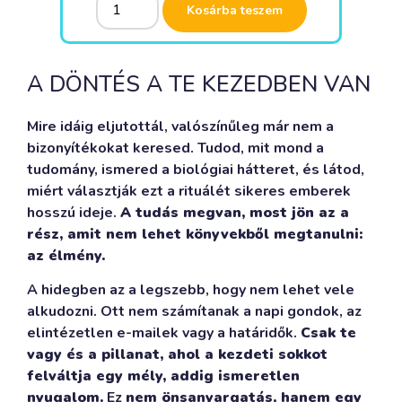
Kosárba teszem
A DÖNTÉS A TE KEZEDBEN VAN
Mire idáig eljutottál, valószínűleg már nem a
bizonyítékokat keresed. Tudod, mit mond a
tudomány, ismered a biológiai hátteret, és látod,
miért választják ezt a rituálét sikeres emberek
hosszú ideje.
A tudás megvan, most jön az a
rész, amit nem lehet könyvekből megtanulni:
az élmény.
A hidegben az a legszebb, hogy nem lehet vele
alkudozni. Ott nem számítanak a napi gondok, az
elintézetlen e-mailek vagy a határidők.
Csak te
vagy és a pillanat, ahol a kezdeti sokkot
felváltja egy mély, addig ismeretlen
nyugalom.
Ez
nem önsanyargatás, hanem egy