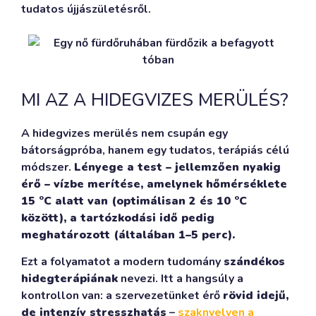
tudatos újjászületésről.
MI AZ A HIDEGVIZES MERÜLÉS?
A hidegvizes merülés nem csupán egy
bátorságpróba, hanem egy tudatos, terápiás célú
módszer.
Lényege a test – jellemzően nyakig
érő – vízbe merítése, amelynek hőmérséklete
15 °C alatt van (optimálisan 2 és 10 °C
között), a tartózkodási idő pedig
meghatározott (általában 1–5 perc).
Ezt a folyamatot a modern tudomány
szándékos
hidegterápiának
nevezi. Itt a hangsúly a
kontrollon van: a szervezetünket érő
rövid idejű,
de intenzív stresszhatás
–
szaknyelven a