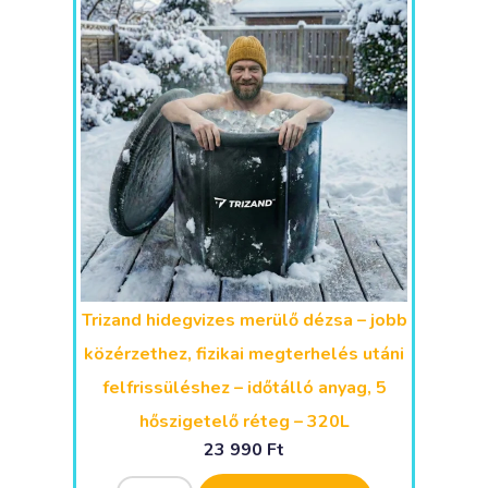
Trizand hidegvizes merülő dézsa – jobb
közérzethez, fizikai megterhelés utáni
felfrissüléshez – időtálló anyag, 5
hőszigetelő réteg – 320L
23 990
Ft
Alternative: