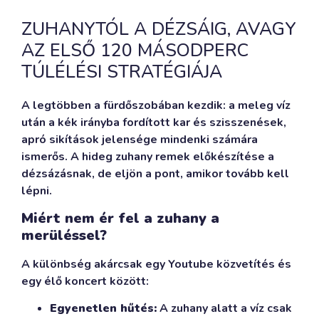
ZUHANYTÓL A DÉZSÁIG, AVAGY
AZ ELSŐ 120 MÁSODPERC
TÚLÉLÉSI STRATÉGIÁJA
A legtöbben a fürdőszobában kezdik: a meleg víz
után a kék irányba fordított kar és szisszenések,
apró sikítások jelensége mindenki számára
ismerős. A hideg zuhany remek előkészítése a
dézsázásnak, de eljön a pont, amikor tovább kell
lépni.
Miért nem ér fel a zuhany a
merüléssel?
A különbség akárcsak egy Youtube közvetítés és
egy élő koncert között:
Egyenetlen hűtés:
A zuhany alatt a víz csak