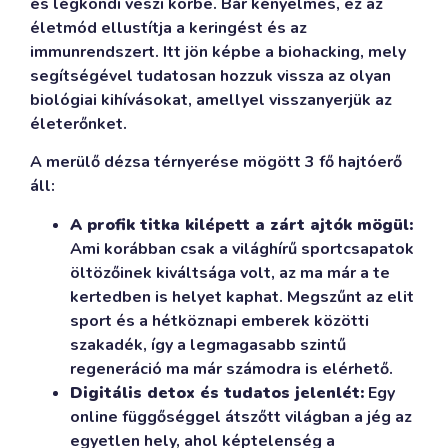
és légkondi veszi körbe. Bár kényelmes, ez az
életmód ellustítja a keringést és az
immunrendszert. Itt jön képbe a biohacking, mely
segítségével tudatosan hozzuk vissza az olyan
biológiai kihívásokat, amellyel visszanyerjük az
életerőnket.
A merülő dézsa térnyerése mögött 3 fő hajtóerő
áll:
A profik titka kilépett a zárt ajtók mögül:
Ami korábban csak a világhírű sportcsapatok
öltözőinek kiváltsága volt, az ma már a te
kertedben is helyet kaphat. Megszűnt az elit
sport és a hétköznapi emberek közötti
szakadék, így a legmagasabb szintű
regeneráció ma már számodra is elérhető.
Digitális detox és tudatos jelenlét:
Egy
online függőséggel átszőtt világban a jég az
egyetlen hely, ahol képtelenség a