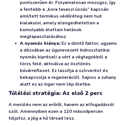
pontszerűen ér. Folyamatosan mozogsz, így
a fentebb a „kora tavaszi úszás” kapcsán
említett termikus védőréteg nem tud
kialakulni, amely elengedhetetlen a
komolyabb élettani hatások
megtapasztalásához.
A nyomás hiánya:
Ez a döntő faktor, ugyanis
a dézsában az úgynevezett hidrosztatikai
nyomás kipréseli a vért a végtagokból a
törzs felé, aktiválva az ösztönös
búvárreflexet. Ez lassítja a szívverést és
bekapcsolja a regenerációt. Sajnos a zuhany
alatt ez az inger nem lép életbe.
Túlélési stratégia: Az első 2 perc
A merülés nem az erőről, hanem az elfogadásról
szól. Amennyiben ezen a 120 másodpercen
túljutsz, a jég a hű társad lesz.