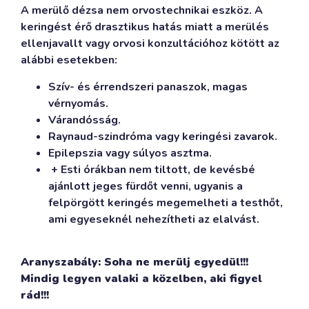
A merülő dézsa nem orvostechnikai eszköz. A
keringést érő drasztikus hatás miatt a merülés
ellenjavallt vagy orvosi konzultációhoz kötött az
alábbi esetekben:
Szív- és érrendszeri panaszok, magas
vérnyomás.
Várandósság.
Raynaud-szindróma vagy keringési zavarok.
Epilepszia vagy súlyos asztma.
+ Esti órákban nem tiltott, de kevésbé
ajánlott jeges fürdőt venni, ugyanis a
felpörgött keringés megemelheti a testhőt,
ami egyeseknél nehezítheti az elalvást.
Aranyszabály: Soha ne merülj egyedül!!!
Mindig legyen valaki a közelben, aki figyel
rád!!!