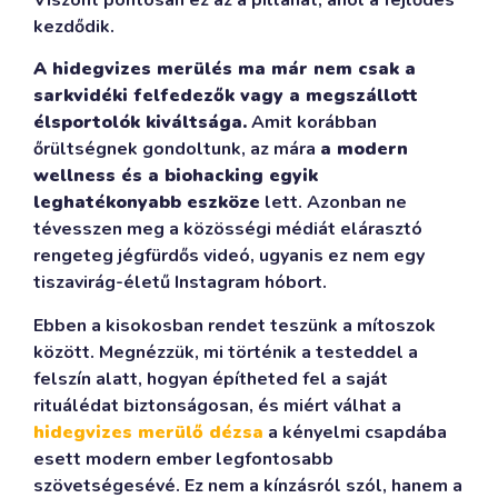
kezdődik.
A hidegvizes merülés ma már nem csak a
sarkvidéki felfedezők vagy a megszállott
élsportolók kiváltsága.
Amit korábban
őrültségnek gondoltunk, az mára
a modern
wellness és a biohacking egyik
leghatékonyabb eszköze
lett. Azonban ne
tévesszen meg a közösségi médiát elárasztó
rengeteg jégfürdős videó, ugyanis ez nem egy
tiszavirág-életű Instagram hóbort.
Ebben a kisokosban rendet teszünk a mítoszok
között. Megnézzük, mi történik a testeddel a
felszín alatt, hogyan építheted fel a saját
rituálédat biztonságosan, és miért válhat a
hidegvizes merülő dézsa
a kényelmi csapdába
esett modern ember legfontosabb
szövetségesévé. Ez nem a kínzásról szól, hanem a