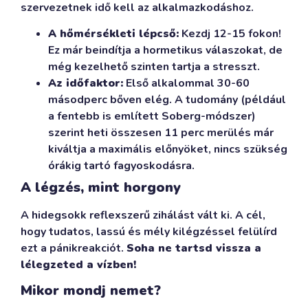
szervezetnek idő kell az alkalmazkodáshoz.
A hőmérsékleti lépcső:
Kezdj 12-15 fokon!
Ez már beindítja a hormetikus válaszokat, de
még kezelhető szinten tartja a stresszt.
Az időfaktor:
Első alkalommal 30-60
másodperc bőven elég. A tudomány (például
a fentebb is említett Soberg-módszer)
szerint heti összesen 11 perc merülés már
kiváltja a maximális előnyöket, nincs szükség
órákig tartó fagyoskodásra.
A légzés, mint horgony
A hidegsokk reflexszerű zihálást vált ki. A cél,
hogy tudatos, lassú és mély kilégzéssel felülírd
ezt a pánikreakciót.
Soha ne tartsd vissza a
lélegzeted a vízben!
Mikor mondj nemet?