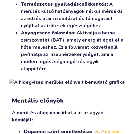
Természetes gyulladáscsökkentés:
A
merülés külső hatóanyagok nélkül mérsékli
az edzés utáni izomlázat és támogatást
nyújthat az ízületek egészségéhez.
Anyagcsere fokozása:
Aktiválja a barna
zsírszövetet (BAT), amely energiát éget el a
hőtermeléshez. Ez a folyamat közvetlenül
javíthatja az inzulinérzékenységet, ami a
modern egészségmegőrzés egyik
alappillére.
Mentális előnyök
A merülés alapjaiban írhatja át az agyad
kémiáját:
Dopamin szint emelkedése:
Dr. Andrew