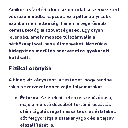
Amikor a víz eléri a kulcscsontodat, a szervezeted
vészüzemmódba kapcsol. Ez a pillanatnyi sokk
azonban nem ellenség, hanem a legerősebb
kémiai, biológiai szövetségesed. Egy olyan
jelenség, amely messze túlszárnyalja a
hétköznapi wellness-élményeket.
Nézzük a
hidegvizes merülés szervezetre gyakorolt
hatásait.
Fizikai előnyök
A hideg víz kényszeríti a testedet, hogy rendbe
rakja a szervezetedben zajló folyamatokat:
Értorna:
Az erek hirtelen összehúzódása,
majd a merülő dézsából történő kiszállás
utáni tágulás rugalmassá teszi az érfalakat,
sőt felgyorsítja a salakanyagok és a tejsav
elszállítását is.