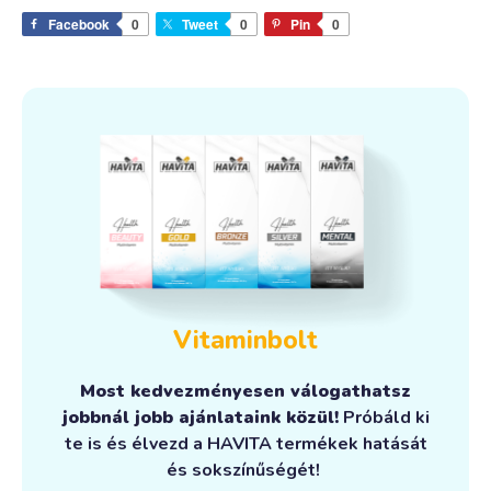
Facebook
0
Tweet
0
Pin
0
Vitaminbolt
Most kedvezményesen válogathatsz
jobbnál jobb ajánlataink közül!
Próbáld ki
te is és élvezd a HAVITA termékek hatását
és sokszínűségét!