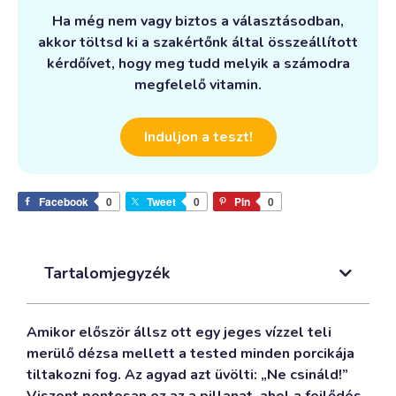
Ha még nem vagy biztos a választásodban,
akkor töltsd ki a szakértőnk által összeállított
kérdőívet, hogy meg tudd melyik a számodra
megfelelő vitamin.
Induljon a teszt!
Facebook
0
Tweet
0
Pin
0
Tartalomjegyzék
Amikor először állsz ott egy jeges vízzel teli
merülő dézsa mellett a tested minden porcikája
tiltakozni fog. Az agyad azt üvölti: „Ne csináld!”
Viszont pontosan ez az a pillanat, ahol a fejlődés