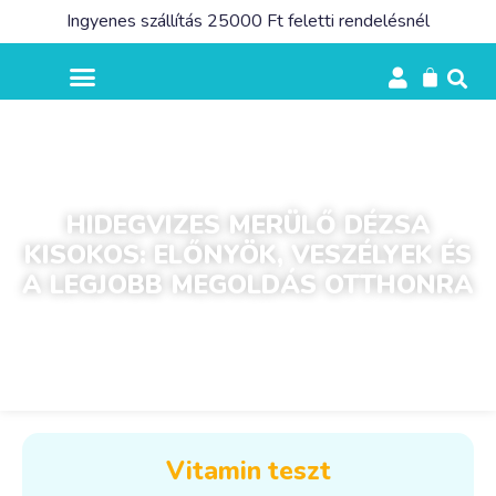
Ingyenes szállítás 25000 Ft feletti rendelésnél
HIDEGVIZES MERÜLŐ DÉZSA
KISOKOS: ELŐNYÖK, VESZÉLYEK ÉS
A LEGJOBB MEGOLDÁS OTTHONRA
Vitamin teszt