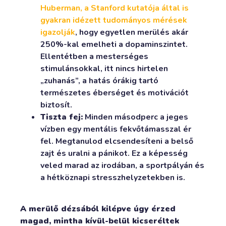
Huberman, a Stanford kutatója által is
gyakran idézett tudományos mérések
igazolják
, hogy egyetlen merülés akár
250%-kal emelheti a dopaminszintet.
Ellentétben a mesterséges
stimulánsokkal, itt nincs hirtelen
„zuhanás”, a hatás órákig tartó
természetes éberséget és motivációt
biztosít.
Tiszta fej:
Minden másodperc a jeges
vízben egy mentális fekvőtámasszal ér
fel. Megtanulod elcsendesíteni a belső
zajt és uralni a pánikot. Ez a képesség
veled marad az irodában, a sportpályán és
a hétköznapi stresszhelyzetekben is.
A merülő dézsából kilépve úgy érzed
magad, mintha kívül-belül kicseréltek