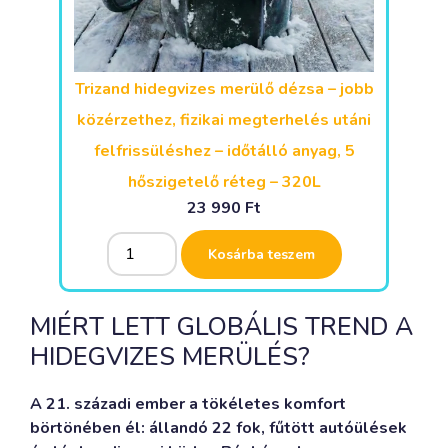
Trizand hidegvizes merülő dézsa – jobb
közérzethez, fizikai megterhelés utáni
felfrissüléshez – időtálló anyag, 5
hőszigetelő réteg – 320L
23 990
Ft
Alternative:
Kosárba teszem
MIÉRT LETT GLOBÁLIS TREND A
HIDEGVIZES MERÜLÉS?
A 21. századi ember a tökéletes komfort
börtönében él: állandó 22 fok, fűtött autóülések