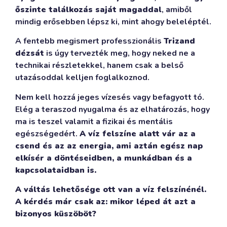
őszinte találkozás saját magaddal
, amiből
mindig erősebben lépsz ki, mint ahogy beleléptél.
A fentebb megismert professzionális
Trizand
dézsát
is úgy tervezték meg, hogy neked ne a
technikai részletekkel, hanem csak a belső
utazásoddal kelljen foglalkoznod.
Nem kell hozzá jeges vízesés vagy befagyott tó.
Elég a teraszod nyugalma és az elhatározás, hogy
ma is teszel valamit a fizikai és mentális
egészségedért.
A víz felszíne alatt vár az a
csend és az az energia, ami aztán egész nap
elkísér a döntéseidben, a munkádban és a
kapcsolataidban is.
A váltás lehetősége ott van a víz felszínénél.
A kérdés már csak az: mikor léped át azt a
bizonyos küszöböt?