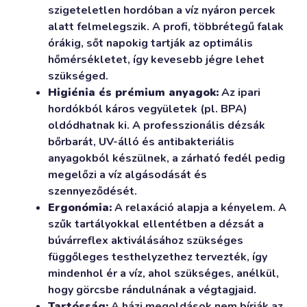
szigeteletlen hordóban a víz nyáron percek
alatt felmelegszik. A profi, többrétegű falak
órákig, sőt napokig tartják az optimális
hőmérsékletet, így kevesebb jégre lehet
szükséged.
Higiénia és prémium anyagok:
Az ipari
hordókból káros vegyületek (pl. BPA)
oldódhatnak ki. A professzionális dézsák
bőrbarát, UV-álló és antibakteriális
anyagokból készülnek, a zárható fedél pedig
megelőzi a víz algásodását és
szennyeződését.
Ergonómia:
A relaxáció alapja a kényelem. A
szűk tartályokkal ellentétben a dézsát a
búvárreflex aktiválásához szükséges
függőleges testhelyzethez tervezték, így
mindenhol ér a víz, ahol szükséges, anélkül,
hogy görcsbe rándulnának a végtagjaid.
Tartósság:
A házi megoldások nem bírják az