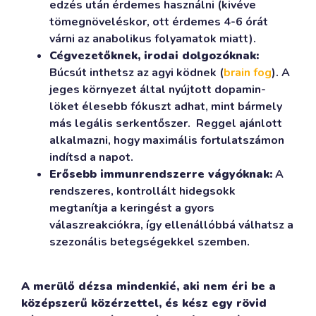
edzés után érdemes használni (kivéve
tömegnöveléskor, ott érdemes 4-6 órát
várni az anabolikus folyamatok miatt).
Cégvezetőknek, irodai dolgozóknak:
Búcsút inthetsz az agyi ködnek (
brain fog
). A
jeges környezet által nyújtott dopamin-
löket élesebb fókuszt adhat, mint bármely
más legális serkentőszer. Reggel ajánlott
alkalmazni, hogy maximális fortulatszámon
indítsd a napot.
Erősebb immunrendszerre vágyóknak:
A
rendszeres, kontrollált hidegsokk
megtanítja a keringést a gyors
válaszreakciókra, így ellenállóbbá válhatsz a
szezonális betegségekkel szemben.
A merülő dézsa mindenkié, aki nem éri be a
középszerű közérzettel, és kész egy rövid