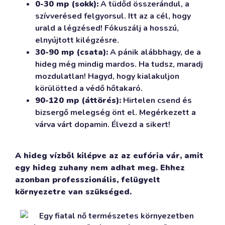
0-30 mp (sokk):
A tüdőd összerándul, a
szívverésed felgyorsul. Itt az a cél, hogy
urald a légzésed! Fókuszálj a hosszú,
elnyújtott kilégzésre.
30-90 mp (csata):
A pánik alábbhagy, de a
hideg még mindig mardos. Ha tudsz, maradj
mozdulatlan! Hagyd, hogy kialakuljon
körülötted a védő hőtakaró.
90-120 mp (áttörés):
Hirtelen csend és
bizsergő melegség önt el. Megérkezett a
várva várt dopamin. Élvezd a sikert!
A hideg vízből kilépve az az eufória vár, amit
egy hideg zuhany nem adhat meg. Ehhez
azonban professzionális, felügyelt
környezetre van szükséged.