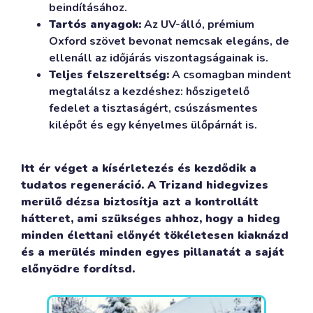
beindításához.
Tartós anyagok:
Az UV-álló, prémium
Oxford szövet bevonat nemcsak elegáns, de
ellenáll az időjárás viszontagságainak is.
Teljes felszereltség:
A csomagban mindent
megtalálsz a kezdéshez: hőszigetelő
fedelet a tisztaságért, csúszásmentes
kilépőt és egy kényelmes ülőpárnát is.
Itt ér véget a kísérletezés és kezdődik a
tudatos regeneráció. A Trizand hidegvizes
merülő dézsa biztosítja azt a kontrollált
hátteret, ami szükséges ahhoz, hogy a hideg
minden élettani előnyét tökéletesen kiaknázd
és a merülés minden egyes pillanatát a saját
előnyödre fordítsd.