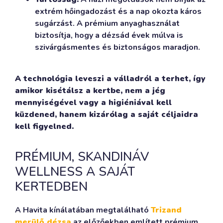
extrém hőingadozást és a nap okozta káros
sugárzást. A prémium anyaghasználat
biztosítja, hogy a dézsád évek múlva is
szivárgásmentes és biztonságos maradjon.
A technológia leveszi a válladról a terhet, így
amikor kisétálsz a kertbe, nem a jég
mennyiségével vagy a higiéniával kell
küzdened, hanem kizárólag a saját céljaidra
kell figyelned.
PRÉMIUM, SKANDINÁV
WELLNESS A SAJÁT
KERTEDBEN
A Havita kínálatában megtalálható
Trizand
merülő dézsa
az előzőekben említett prémium