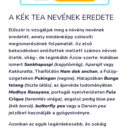
A KÉK TEA NEVÉNEK EREDETE
Először is vizsgáljuk meg a növény nevének
eredetét, amely mindenképp színesíti
megismerésének folyamatát. Az első
bekezdésben említettek mellett számos névvel
illetik, világ-, de leginkább Ázsia-szerte. Indiában
ismert
Sankhapuspi
(kagylóvirág)
,
Aparajit
vagy
Kakkuratta
, Thaiföldön
Nam dok anchan
, a Fülöp-
szigeteken
Pukingan
(vagina)
, Malajziában
Bunga
telang
(tiszta látás)
, az ájurvéda tudományában
Medhya Rasayana
, portugál nyelvterületen
Fula
Criqua
(teremtés virága)
, angolul pedig
blue pea
(kék borsó)
,
butterfly pea
vagy a
Darwin pea
jelzőket használják a gyógynövényre.
Azonban az egyik legérdekesebb, és sokáig