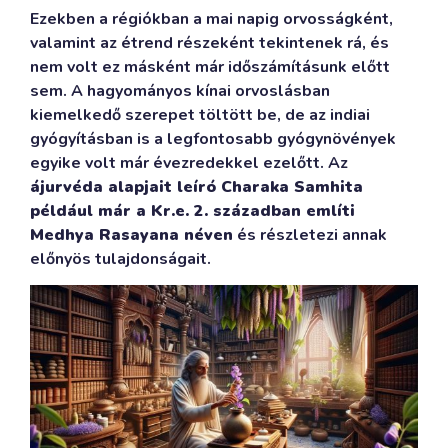
Ezekben a régiókban a mai napig orvosságként,
valamint az étrend részeként tekintenek rá, és
nem volt ez másként már időszámításunk előtt
sem. A hagyományos kínai orvoslásban
kiemelkedő szerepet töltött be, de az indiai
gyógyításban is a legfontosabb gyógynövények
egyike volt már évezredekkel ezelőtt. Az
ájurvéda alapjait leíró Charaka Samhita
például már a Kr.e. 2. században említi
Medhya Rasayana néven
és részletezi annak
előnyös tulajdonságait.