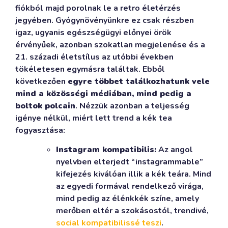
fiókból majd porolnak le a retro életérzés
jegyében. Gyógynövényünkre ez csak részben
igaz, ugyanis egészségügyi előnyei örök
érvényűek, azonban szokatlan megjelenése és a
21. századi életstílus az utóbbi években
tökéletesen egymásra találtak. Ebből
következően
egyre többet találkozhatunk vele
mind a közösségi médiában, mind pedig a
boltok polcain
. Nézzük azonban a teljesség
igénye nélkül, miért lett trend a kék tea
fogyasztása:
Instagram kompatibilis:
Az angol
nyelvben elterjedt “instagrammable”
kifejezés kiválóan illik a kék teára. Mind
az egyedi formával rendelkező virága,
mind pedig az élénkkék színe, amely
merőben eltér a szokásostól, trendivé,
social kompatibilissé teszi
.