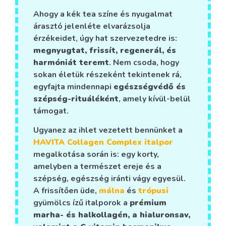
Ahogy a kék tea színe és nyugalmat
árasztó jelenléte elvarázsolja
érzékeidet, úgy hat szervezetedre is:
megnyugtat, frissít, regenerál, és
harmóniát teremt
. Nem csoda, hogy
sokan életük részeként tekintenek rá,
egyfajta mindennapi
egészségvédő és
szépség-rituáléként
, amely kívül-belül
támogat.
Ugyanez az ihlet vezetett bennünket a
HAVITA Collagen Complex italpor
megalkotása során is: egy korty,
amelyben a természet ereje és a
szépség, egészség iránti vágy egyesül.
A frissítően üde,
málna
és
trópusi
gyümölcs ízű italporok a
prémium
marha- és halkollagén, a hialuronsav,