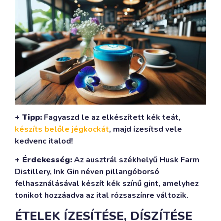
+ Tipp:
Fagyaszd le az elkészített kék teát,
készíts belőle jégkockát
, majd ízesítsd vele
kedvenc italod!
+ Érdekesség:
Az ausztrál székhelyű Husk Farm
Distillery, Ink Gin néven pillangóborsó
felhasználásával készít kék színű gint, amelyhez
tonikot hozzáadva az ital rózsaszínre változik.
ÉTELEK ÍZESÍTÉSE, DÍSZÍTÉSE