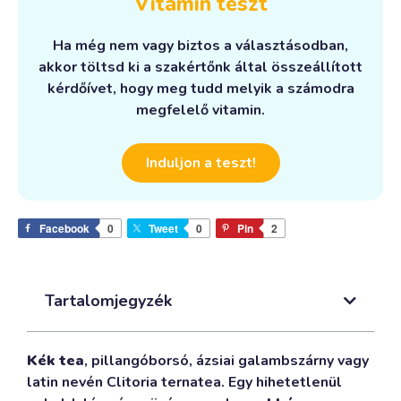
Vitamin teszt
Ha még nem vagy biztos a választásodban,
akkor töltsd ki a szakértőnk által összeállított
kérdőívet, hogy meg tudd melyik a számodra
megfelelő vitamin.
Induljon a teszt!
Facebook
0
Tweet
0
Pin
2
Tartalomjegyzék
Kék tea
, pillangóborsó, ázsiai galambszárny vagy
latin nevén Clitoria ternatea. Egy hihetetlenül