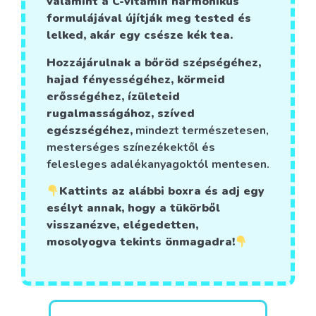
valamint a C-vitamin harmonikus
formulájával újítják meg tested és
lelked, akár egy csésze kék tea.
Hozzájárulnak a bőröd szépségéhez,
hajad fényességéhez, körmeid
erősségéhez, ízületeid
rugalmasságához, szíved
egészségéhez,
mindezt természetesen,
mesterséges színezékektől és
felesleges adalékanyagoktól mentesen.
Kattints az alábbi boxra és adj egy
esélyt annak, hogy a tükörből
visszanézve, elégedetten,
mosolyogva tekints önmagadra!