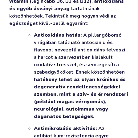
vitamin
(leginkább B6, B3 és B12),
antioxidáns
és egyéb ásványi anyag
tartalmának
köszönhetőek. Tekintsük meg hogyan védi az
egészséget kívül-belül egyaránt:
Antioxidáns hatás:
A pillangóborsó
virágában található antocianid és
flavonol nevezetű antioxidáns felveszi
a harcot a szervezetben kialakult
oxidatív stresszel, és semlegesíti a
szabadgyököket. Ennek köszönhetően
hatékony lehet az olyan krónikus és
degeneratív rendellenességekkel
szemben, mint a szív- és érrendszeri
(például magas vérnyomás),
neurológiai, autoimmun vagy
daganatos betegségek
.
Antimikrobális aktivitás:
Az
antibiotikum-rezisztencia egyre