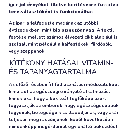
igen
jól érnyékol, illetve kerítésekre futtatva
térelválasztóként is funkcionálhat
.
Az ipar is felfedezte magának az utóbbi
évtizedekben, mint
bio színezőanyag
. A textil
festése mellett számos élvezeti cikk alapjául is
szolgál, mint például a hajfestékek, fürdősók,
vagy szappanok.
JÓTÉKONY HATÁSAI, VITAMIN-
ÉS TÁPANYAGTARTALMA
Az előző részben írt felhasználási módozatokból
kimaradt az egészségre irányuló alkalmazás.
Ennek oka, hogy a kék teát legfőképp azért
fogyasztják az emberek, hogy egészségesebbek
legyenek, betegségeik csillapodjanak, vagy akár
teljesen meg is szűnjenek. Ebből következően
mindenképp megérdemel egy önálló bekezdést.