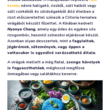
kerabu
névre hallgató, rizsből, sült halból vagy
sült csirkéből és zöldségekből álló ételben a
rizst előszeretettel színezik a Clitoria ternatea
virágából készült főzettel. A Kínában kedvelt
Nyonya Chang
,
amely egy édes és egyben sós
rizsgombóc, hasonló színezési eljárással készül.
Azonban olyan desszertek, mint a
fagylaltok,
jégkrémek, sütemények, vagy éppen a
vattacukor is egyedivé varázsolható általa
.
A virágok mellett a még fiatal,
zsenge hüvelyek
is fogyaszthatóak
, méghozzá megfőzve
önmagában vagy salátákhoz keverve.