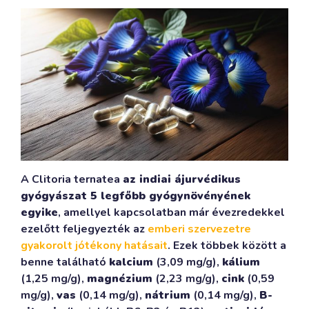
A Clitoria ternatea
az indiai ájurvédikus
gyógyászat 5 legfőbb gyógynövényének
egyike
, amellyel kapcsolatban már évezredekkel
ezelőtt feljegyezték az
emberi szervezetre
gyakorolt jótékony hatásait
. Ezek többek között a
benne található
kalcium
(3,09 mg/g),
kálium
(1,25 mg/g),
magnézium
(2,23 mg/g),
cink
(0,59
mg/g),
vas
(0,14 mg/g),
nátrium
(0,14 mg/g),
B-