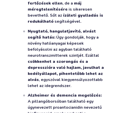
fertőzések ellen
, de a
máj
méregtelenítésére
is sikeresen
bevethető. Sőt az
ízületi gyulladás is
redukálható
segítségével.
Nyugtató, hangulatjavító, alvást
segítő hatás:
Úgy gondolják, hogy a
növény hatóanyagai képesek
befolyásolni az agyban található
neurotranszmitterek szintjét. Ezáltal
csökkenhet a szorongás és a
depresszióra való hajlam, javulhat a
kedélyállapot, pihentetőbb lehet az
alvás
, egyszóval kiegyensúlyozottabb
lehet az idegrendszer.
Alzheimer és demencia megelőzés:
A pillangóborsóban található egy
úgynevezett proantocianidin nevezetű