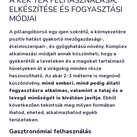
A KÉK TEA FELHASZNÁLÁSA,
ELKÉSZÍTÉSE ÉS FOGYASZTÁSI
MÓDJAI
A pillangóborsó egy igen sokrétű, a környezetére
pozitív hatást gyakorló mezőgazdasági-,
élelmiszeripari-, és gyógyhatású növény. Komplex
alkalmazási módjait annak köszönheti, hogy a
gyökerétől a leveleken és a magokat tartalmazó
hüvelyeken át a virágokig minden része
hasznosítható. Az akár 2-3 méterre is megnövő
kúszónövény,
mind emberi, mind pedig állati
fogyasztásra alkalmas, valamint a talaj és a
levegő minőségét is kiválóan javítja
. Ebből
következően tekintsük meg milyen formában
ihatod, eheted, alkalmazhatod egyéb
területeken.
Gasztronómiai felhasználás