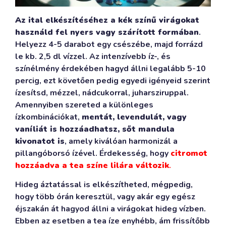
Az ital elkészítéséhez a kék színű virágokat
használd fel nyers vagy szárított formában
.
Helyezz 4-5 darabot egy csészébe, majd forrázd
le kb. 2,5 dl vízzel. Az intenzívebb íz-, és
színélmény érdekében hagyd állni legalább 5-10
percig, ezt követően pedig egyedi igényeid szerint
ízesítsd, mézzel, nádcukorral, juharsziruppal.
Amennyiben szereted a különleges
ízkombinációkat,
mentát, levendulát, vagy
vaníliát is hozzáadhatsz, sőt mandula
kivonatot is
, amely kiválóan harmonizál a
pillangóborsó ízével. Érdekesség, hogy
citromot
hozzáadva a tea színe lilára változik
.
Hideg áztatással is elkészítheted, mégpedig,
hogy több órán keresztül, vagy akár egy egész
éjszakán át hagyod állni a virágokat hideg vízben.
Ebben az esetben a tea íze enyhébb, ám frissítőbb