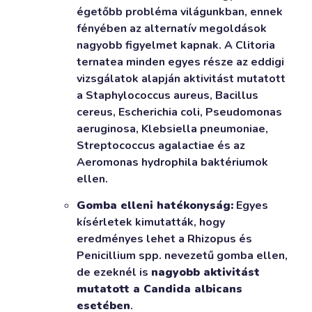
égetőbb probléma világunkban, ennek
fényében az alternatív megoldások
nagyobb figyelmet kapnak. A Clitoria
ternatea minden egyes része az eddigi
vizsgálatok alapján aktivitást mutatott
a Staphylococcus aureus, Bacillus
cereus, Escherichia coli, Pseudomonas
aeruginosa, Klebsiella pneumoniae,
Streptococcus agalactiae és az
Aeromonas hydrophila baktériumok
ellen.
Gomba elleni hatékonyság:
Egyes
kísérletek kimutatták, hogy
eredményes lehet a Rhizopus és
Penicillium spp. nevezetű gomba ellen,
de ezeknél is
nagyobb aktivitást
mutatott a Candida albicans
esetében
.