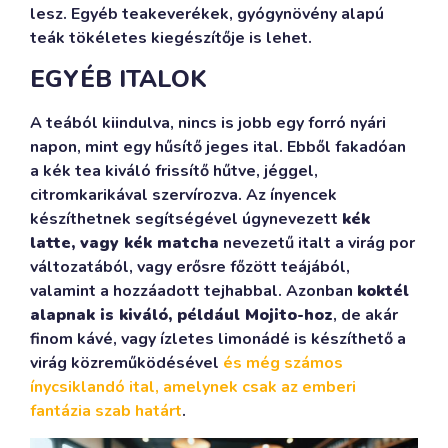
lesz. Egyéb teakeverékek, gyógynövény alapú
teák tökéletes kiegészítője is lehet.
EGYÉB ITALOK
A teából kiindulva, nincs is jobb egy forró nyári
napon, mint egy hűsítő jeges ital. Ebből fakadóan
a kék tea kiváló frissítő hűtve, jéggel,
citromkarikával szervírozva. Az ínyencek
készíthetnek segítségével úgynevezett
kék
latte, vagy kék matcha
nevezetű italt a virág por
változatából, vagy erősre főzött teájából,
valamint a hozzáadott tejhabbal. Azonban
koktél
alapnak is kiváló, például Mojito-hoz
, de akár
finom kávé, vagy ízletes limonádé is készíthető a
virág közreműködésével
és még számos
ínycsiklandó ital, amelynek csak az emberi
fantázia szab határt
.