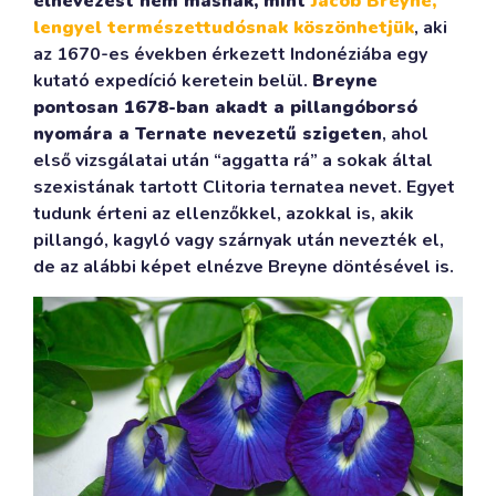
elnevezést nem másnak, mint
Jacob Breyne,
lengyel természettudósnak köszönhetjük
, aki
az 1670-es években érkezett Indonéziába egy
kutató expedíció keretein belül.
Breyne
pontosan 1678-ban akadt a pillangóborsó
nyomára a Ternate nevezetű szigeten
, ahol
első vizsgálatai után “aggatta rá” a sokak által
szexistának tartott Clitoria ternatea nevet. Egyet
tudunk érteni az ellenzőkkel, azokkal is, akik
pillangó, kagyló vagy szárnyak után nevezték el,
de az alábbi képet elnézve Breyne döntésével is.