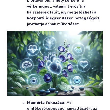
bioflavonoid, amely serkenti a
vérkeringést, valamint erősíti a
hajszálerek falát, így
megelőzheti a
központi idegrendszer betegségeit
,
javíthatja annak működését.
Memória fokozása:
Az
emlékezőképesség hanyatlásáért az