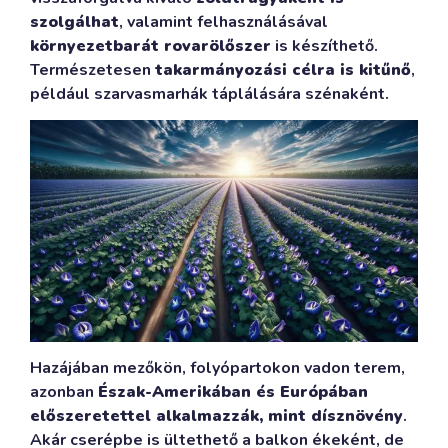
szolgálhat
, valamint felhasználásával
környezetbarát rovarölőszer
is készíthető.
Természetesen
takarmányozási célra is kitűnő
,
például szarvasmarhák táplálására szénaként.
Hazájában mezőkön, folyópartokon vadon terem,
azonban
Észak-Amerikában és Európában
előszeretettel alkalmazzák, mint dísznövény
.
Akár cserépbe is ültethető a balkon ékeként, de