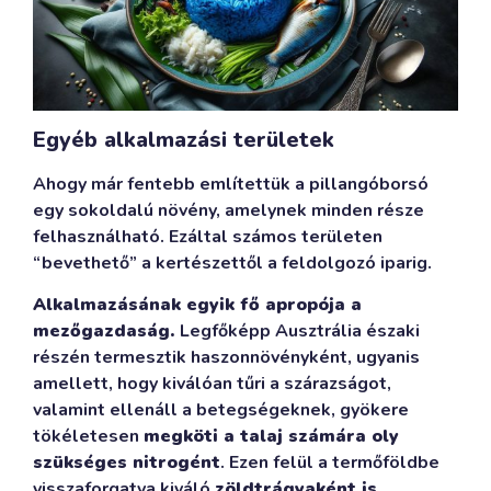
Egyéb alkalmazási területek
Ahogy már fentebb említettük a pillangóborsó
egy sokoldalú növény, amelynek minden része
felhasználható. Ezáltal számos területen
“bevethető” a kertészettől a feldolgozó iparig.
Alkalmazásának egyik fő apropója a
mezőgazdaság.
Legfőképp Ausztrália északi
részén termesztik haszonnövényként, ugyanis
amellett, hogy kiválóan tűri a szárazságot,
valamint ellenáll a betegségeknek, gyökere
tökéletesen
megköti a talaj számára oly
szükséges nitrogént
. Ezen felül a termőföldbe
visszaforgatva kiváló
zöldtrágyaként is