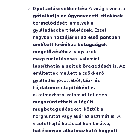
Gyulladáscsökkentés:
A virág kivonata
gátolhatja az úgynevezett citokinek
termelődését
, amelyek a
gyulladásokért felelősek. Ezzel
nagyban
hozzájárul az első pontban
említett krónikus betegségek
megelőzéséhez
, vagy azok
megszüntetéséhez, valamint
lassíthatja a sejtek öregedését
is. Az
említettek mellett a csökkenő
gyulladás jóvoltából,
láz- és
fájdalomcsillapítóként
is
alkalmazható, valamint teljesen
megszűntetheti a légúti
megbetegedéseket
, köztük a
hörghurutot vagy akár az asztmát is. A
vizelethajtó hatással kombinálva,
hatékonyan alkalmazható hugyúti