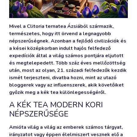
Mivel a Clitoria ternatea Ázsiából származik,
természetes, hogy itt örvend a legnagyobb
népszerűségnek. Azonban a fejlődő civilizációk és
a kései középkorban indult hajós felfedező
expedíciók által a világ számos pontjára eljutott
és megtelepedett. Több száz éves mellőzöttség
után, most az olyan, 21. századi felfedezők kezdik
ismét terjeszteni, divatba hozni, mint az utazó
bloggerek vagy az influenszerek, akik követőiket
győzik meg a kék tea különlegességéről.
A KÉK TEA MODERN KORI
NÉPSZERŰSÉGE
Amióta világ a világ az emberek számos tárgyat,
irányzatot vagy éppen élelmiszert vesznek elő a