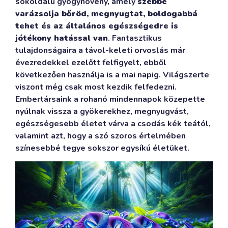
sokoldalú gyógynövény, amely
szebbé
varázsolja bőröd, megnyugtat, boldogabbá
tehet és az általános egészségedre is
jótékony hatással van
. Fantasztikus
tulajdonságaira a távol-keleti orvoslás már
évezredekkel ezelőtt felfigyelt, ebből
következően használja is a mai napig. Világszerte
viszont még csak most kezdik felfedezni.
Embertársaink a rohanó mindennapok közepette
nyúlnak vissza a gyökerekhez, megnyugvást,
egészségesebb életet várva a csodás kék teától,
valamint azt, hogy a szó szoros értelmében
színesebbé tegye sokszor egysíkú életüket.