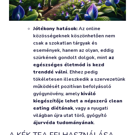
Jótékony hatások:
Az online
közösségeknek köszönhetően nem
csak a szokatlan tárgyak és
események, hanem az olyan, eddig
szürkének gondolt dolgok, mint
az
egészséges életmód is kezd
trenddé válni
. Ehhez pedig
tökéletesen illeszkedik a szervezetünk
működését pozitívan befolyásoló
gyógynövény, amely
kiváló
kiegészítője lehet a népszerű clean
eating diétának
, vagy a nyugati
világban újra utat törő, gyógyító
ájurvéda tudományának
.