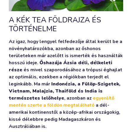
A KÉK TEA FÖLDRAJZA ÉS
TÖRTÉNELME
Az igaz, hogy lengyel felfedezője által került be a
növényhatározókba, azonban az őshonos
területeken már azelőtt is ismerték és használták
hosszú ideje.
Őshazája Ázsia déli, délkeleti
része
és mivel szaporodásához a trópusi éghajlat
az optimális, ezekben a régiókban terjedt el
leginkább. Ma már
Indonézia, a Fülöp-Szigetek,
Vietnam, Malajzia, Thaiföld és India is
természetes lelőhelye
, azonban az
egyenlítő
mentén szerte a földön megtalálható
a dél-
amerikai kontinenstől a közép-afrikai országokig,
kissé délebbre pedig Madagaszkáron és
Ausztráliában is.