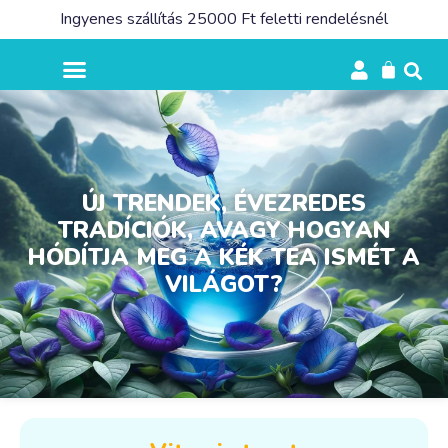
Ingyenes szállítás 25000 Ft feletti rendelésnél
ÚJ TRENDEK, ÉVEZREDES
TRADÍCIÓK, AVAGY HOGYAN
HÓDÍTJA MEG A KÉK TEA ISMÉT A
VILÁGOT?