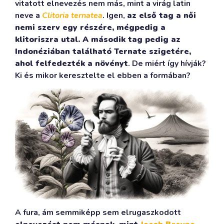
vitatott elnevezés nem más, mint a virág latin
neve a
Clitoria ternatea
. Igen,
az első tag a női
nemi szerv egy részére, mégpedig a
klitoriszra utal. A második tag pedig az
Indonéziában található Ternate szigetére,
ahol felfedezték a növényt
. De miért így hívják?
Ki és mikor keresztelte el ebben a formában?
A fura, ám semmiképp sem elrugaszkodott