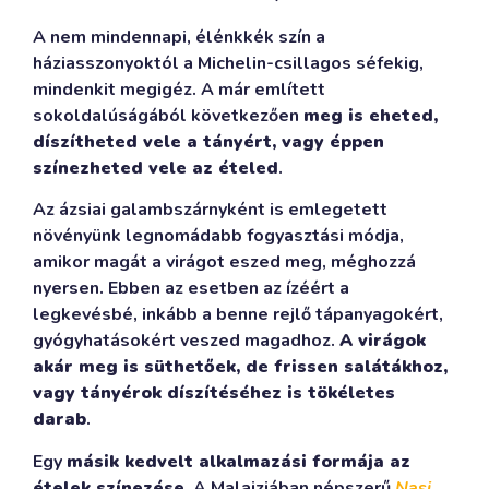
A nem mindennapi, élénkkék szín a
háziasszonyoktól a Michelin-csillagos séfekig,
mindenkit megigéz. A már említett
sokoldalúságából következően
meg is eheted,
díszítheted vele a tányért, vagy éppen
színezheted vele az ételed
.
Az ázsiai galambszárnyként is emlegetett
növényünk legnomádabb fogyasztási módja,
amikor magát a virágot eszed meg, méghozzá
nyersen. Ebben az esetben az ízéért a
legkevésbé, inkább a benne rejlő tápanyagokért,
gyógyhatásokért veszed magadhoz.
A virágok
akár meg is süthetőek, de frissen salátákhoz,
vagy tányérok díszítéséhez is tökéletes
darab
.
Egy
másik kedvelt alkalmazási formája az
ételek színezése
. A Malajziában népszerű
Nasi