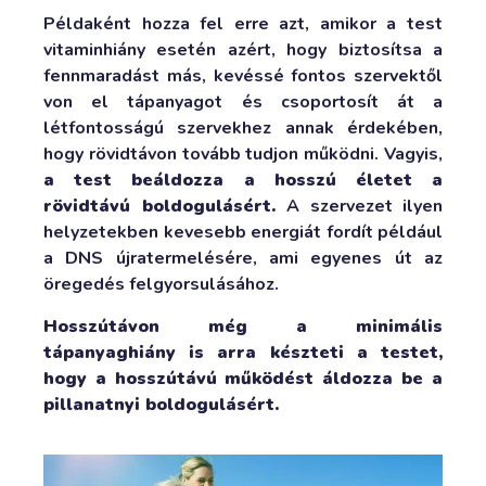
Példaként hozza fel erre azt, amikor a test
vitaminhiány esetén azért, hogy biztosítsa a
fennmaradást más, kevéssé fontos szervektől
von el tápanyagot és csoportosít át a
létfontosságú szervekhez annak érdekében,
hogy rövidtávon tovább tudjon működni. Vagyis,
a test beáldozza a hosszú életet a
rövidtávú boldogulásért.
A szervezet ilyen
helyzetekben kevesebb energiát fordít például
a DNS újratermelésére, ami egyenes út az
öregedés felgyorsulásához.
Hosszútávon még a minimális
tápanyaghiány is arra készteti a testet,
hogy a hosszútávú működést áldozza be a
pillanatnyi boldogulásért.