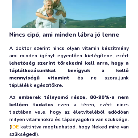
Nincs cipő, ami minden lábra jó lenne
A doktor szerint nincs olyan vitamin készítmény
ami minden igényt egyenlően kielégítene, ezért
lehetőség szerint törekedni kell arra, hogy a
táplálkozásunkkal bevigyük a kellő
mennyiségű vitamint
és ne szoruljunk
táplálékkiegészítőkre.
Az
emberek túlnyomó része, 80-90%-a nem
kellően tudatos
ezen a téren, ezért nincs
tisztában vele, hogy az életviteléből adódóan
milyen vitaminokra és tápanyagokra van szüksége.
(
IDE
kattintva megtudhatod, hogy Neked mire van
szükséged!).