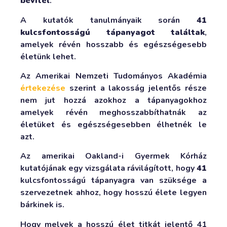
bevitel
.
A kutatók tanulmányaik során
41
kulcsfontosságú tápanyagot találtak
,
amelyek révén hosszabb és egészségesebb
életünk lehet.
Az Amerikai Nemzeti Tudományos Akadémia
értekezése
szerint a lakosság jelentős része
nem jut hozzá azokhoz a tápanyagokhoz
amelyek révén meghosszabbíthatnák az
életüket és egészségesebben élhetnék le
azt.
Az amerikai Oakland-i Gyermek Kórház
kutatójának egy vizsgálata rávilágított, hogy
41
kulcsfontosságú tápanyagra van szüksége a
szervezetnek ahhoz, hogy hosszú élete legyen
bárkinek is.
Hogy melyek a hosszú élet titkát jelentő 41