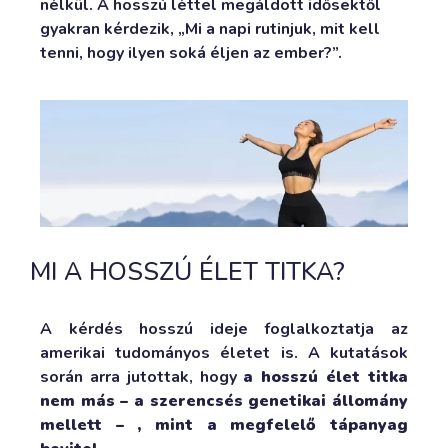
nélkül. A hosszú léttel megáldott idősektől
gyakran kérdezik, „Mi a napi rutinjuk, mit kell
tenni, hogy ilyen soká éljen az ember?”.
MI A HOSSZÚ ÉLET TITKA?
A kérdés hosszú ideje foglalkoztatja az
amerikai tudományos életet is. A kutatások
során arra jutottak, hogy
a hosszú élet titka
nem más – a szerencsés genetikai állomány
mellett – , mint a megfelelő tápanyag