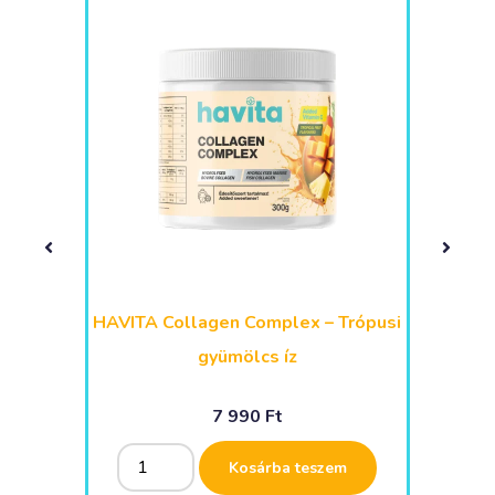
– Málna
HAVITA Collagen Complex – Trópusi
gyümölcs íz
7 990
Ft
Alternative:
Alternative:
em
Kosárba teszem