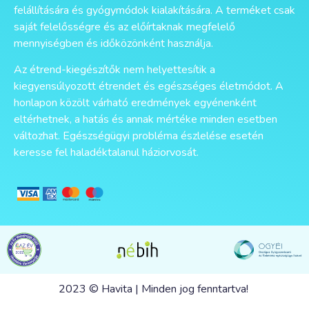
felállítására és gyógymódok kialakítására. A terméket csak
saját felelősségre és az előírtaknak megfelelő
mennyiségben és időközönként használja.
Az étrend-kiegészítők nem helyettesítik a
kiegyensúlyozott étrendet és egészséges életmódot. A
honlapon közölt várható eredmények egyénenként
eltérhetnek, a hatás és annak mértéke minden esetben
változhat. Egészségügyi probléma észlelése esetén
keresse fel haladéktalanul háziorvosát.
2023 © Havita | Minden jog fenntartva!