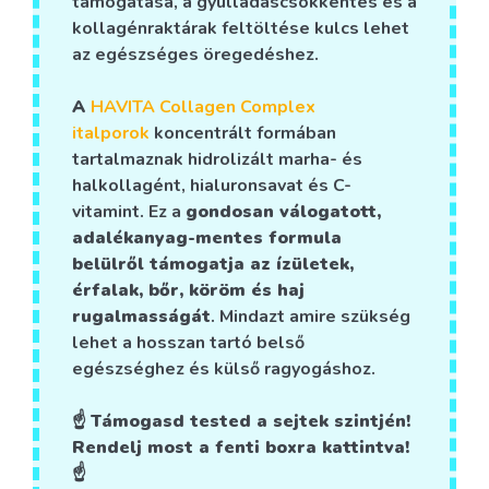
támogatása, a gyulladáscsökkentés és a
kollagénraktárak feltöltése kulcs lehet
az egészséges öregedéshez.
A
HAVITA Collagen Complex
italporok
koncentrált formában
tartalmaznak hidrolizált marha- és
halkollagént, hialuronsavat és C-
vitamint. Ez a
gondosan válogatott,
adalékanyag-mentes formula
belülről támogatja az ízületek,
érfalak, bőr, köröm és haj
rugalmasságát
. Mindazt amire szükség
lehet a hosszan tartó belső
egészséghez és külső ragyogáshoz.
☝️
Támogasd tested a sejtek szintjén!
Rendelj most a fenti boxra kattintva!
☝️