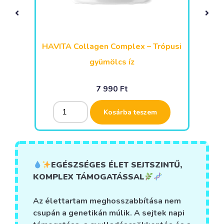
Málna
HAVITA Collagen Complex – Trópusi
gyümölcs íz
7 990
Ft
Alternative:
Alternative:
Kosárba teszem
EGÉSZSÉGES ÉLET SEJTSZINTŰ,
KOMPLEX TÁMOGATÁSSAL
Az élettartam meghosszabbítása nem
csupán a genetikán múlik. A sejtek napi