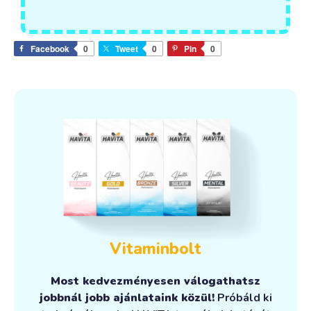
Facebook
0
Tweet
0
Pin
0
Vitaminbolt
Most kedvezményesen válogathatsz
jobbnál jobb ajánlataink közül!
Próbáld ki