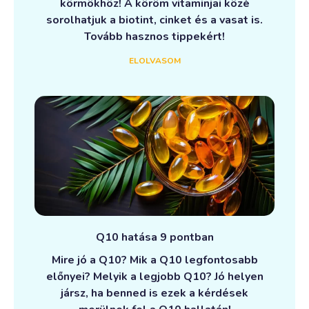
körmökhöz! A köröm vitaminjai közé
sorolhatjuk a biotint, cinket és a vasat is.
Tovább hasznos tippekért!
ELOLVASOM
Q10 hatása 9 pontban
Mire jó a Q10? Mik a Q10 legfontosabb
előnyei? Melyik a legjobb Q10? Jó helyen
jársz, ha benned is ezek a kérdések