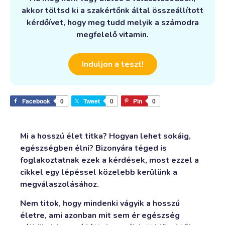
akkor töltsd ki a szakértőnk által összeállított
kérdőívet, hogy meg tudd melyik a számodra
megfelelő vitamin.
Induljon a teszt!
Facebook
0
Tweet
0
Pin
0
Mi a hosszú élet titka? Hogyan lehet sokáig,
egészségben élni? Bizonyára téged is
foglakoztatnak ezek a kérdések, most ezzel a
cikkel egy lépéssel közelebb kerülünk a
megválaszolásához.
Nem titok, hogy mindenki vágyik a hosszú
életre, ami azonban mit sem ér egészség