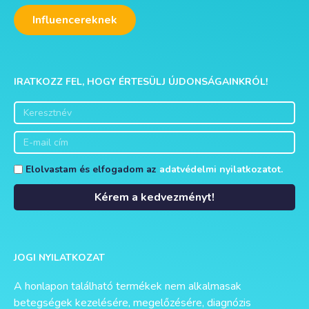
Influencereknek
IRATKOZZ FEL, HOGY ÉRTESÜLJ ÚJDONSÁGAINKRÓL!
Elolvastam és elfogadom az
adatvédelmi nyilatkozatot.
Kérem a kedvezményt!
Alternative:
JOGI NYILATKOZAT
A honlapon található termékek nem alkalmasak
betegségek kezelésére, megelőzésére, diagnózis