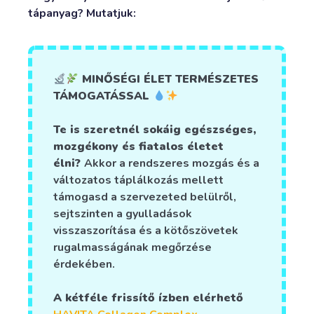
tápanyag? Mutatjuk:
MINŐSÉGI ÉLET TERMÉSZETES
TÁMOGATÁSSAL
Te is szeretnél sokáig egészséges,
mozgékony és fiatalos életet
élni?
Akkor a rendszeres mozgás és a
változatos táplálkozás mellett
támogasd a szervezeted belülről,
sejtszinten a gyulladások
visszaszorítása és a kötőszövetek
rugalmasságának megőrzése
érdekében.
A kétféle frissítő ízben elérhető