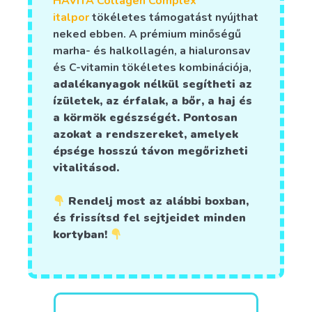
HAVITA Collagen Complex
italpor
tökéletes támogatást nyújthat
neked ebben. A prémium minőségű
marha- és halkollagén, a hialuronsav
és C-vitamin tökéletes kombinációja,
adalékanyagok nélkül segítheti az
ízületek, az érfalak, a bőr, a haj és
a körmök egészségét. Pontosan
azokat a rendszereket, amelyek
épsége hosszú távon megőrizheti
vitalitásod.
Rendelj most az alábbi boxban,
és frissítsd fel sejtjeidet minden
kortyban!