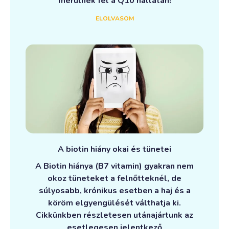
merülnek fel a Q10 hallatán!
ELOLVASOM
A biotin hiány okai és tünetei
A Biotin hiánya (B7 vitamin) gyakran nem
okoz tüneteket a felnőtteknél, de
súlyosabb, krónikus esetben a haj és a
köröm elgyengülését válthatja ki.
Cikkünkben részletesen utánajártunk az
esetlegesen jelentkező