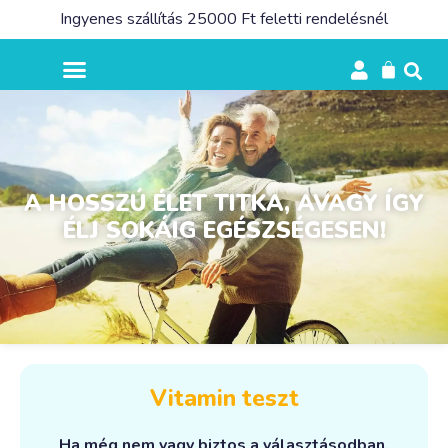
Ingyenes szállítás 25000 Ft feletti rendelésnél
A HOSSZÚ ÉLET TITKA, AVAGY ÍGY
ÉLJ SOKÁIG EGÉSZSÉGESEN!
Vitamin teszt
Ha még nem vagy biztos a választásodban,