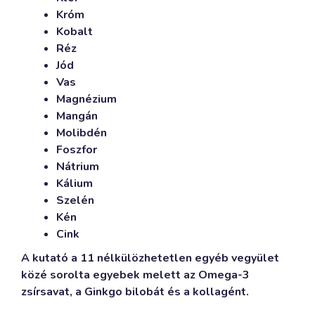
Króm
Kobalt
Réz
Jód
Vas
Magnézium
Mangán
Molibdén
Foszfor
Nátrium
Kálium
Szelén
Kén
Cink
A kutató a 11 nélkülözhetetlen egyéb vegyület
közé sorolta egyebek melett az Omega-3
zsírsavat, a Ginkgo bilobát és a kollagént.