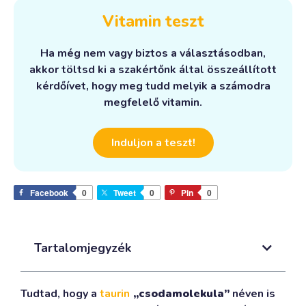
Vitamin teszt
Ha még nem vagy biztos a választásodban,
akkor töltsd ki a szakértőnk által összeállított
kérdőívet, hogy meg tudd melyik a számodra
megfelelő vitamin.
Induljon a teszt!
Facebook
0
Tweet
0
Pin
0
Tartalomjegyzék
Tudtad, hogy a
taurin
„csodamolekula”
néven is