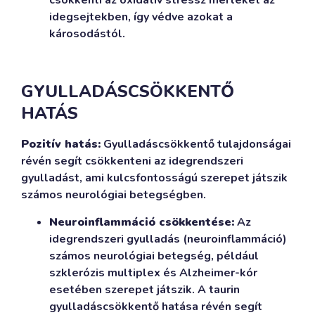
csökkenti az oxidatív stressz mértékét az
idegsejtekben, így védve azokat a
károsodástól.
GYULLADÁSCSÖKKENTŐ
HATÁS
Pozitív hatás:
Gyulladáscsökkentő tulajdonságai
révén segít csökkenteni az idegrendszeri
gyulladást, ami kulcsfontosságú szerepet játszik
számos neurológiai betegségben.
Neuroinflammáció csökkentése:
Az
idegrendszeri gyulladás (neuroinflammáció)
számos neurológiai betegség, például
szklerózis multiplex és Alzheimer-kór
esetében szerepet játszik. A taurin
gyulladáscsökkentő hatása révén segít