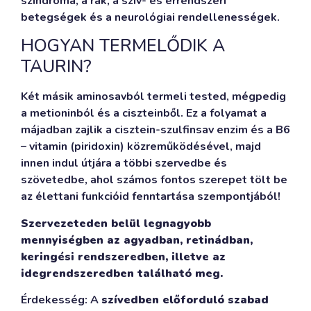
szindróma, a rák, a szív- és érrendszeri
betegségek és a neurológiai rendellenességek.
HOGYAN TERMELŐDIK A
TAURIN?
Két másik aminosavból termeli tested, mégpedig
a metioninból és a ciszteinből. Ez a folyamat a
májadban zajlik a cisztein-szulfinsav enzim és a B6
– vitamin (piridoxin) közreműködésével, majd
innen indul útjára a többi szervedbe és
szövetedbe, ahol számos fontos szerepet tölt be
az élettani funkcióid fenntartása szempontjából!
Szervezeteden belül legnagyobb
mennyiségben az agyadban, retinádban,
keringési rendszeredben, illetve az
idegrendszeredben található meg.
Érdekesség: A
szívedben előforduló szabad