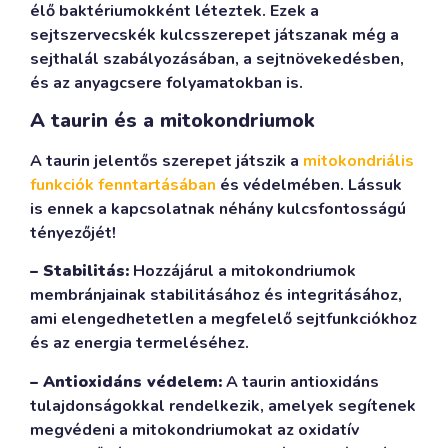
élő baktériumokként léteztek. Ezek a
sejtszervecskék kulcsszerepet játszanak még a
sejthalál szabályozásában, a sejtnövekedésben,
és az anyagcsere folyamatokban is.
A taurin és a mitokondriumok
A taurin jelentős szerepet játszik a
mitokondriális
funkciók fenntartásában
és védelmében. Lássuk
is ennek a kapcsolatnak néhány kulcsfontosságú
tényezőjét!
– Stabilitás:
Hozzájárul a mitokondriumok
membránjainak stabilitásához és integritásához,
ami elengedhetetlen a megfelelő sejtfunkciókhoz
és az energia termeléséhez.
– Antioxidáns védelem:
A taurin antioxidáns
tulajdonságokkal rendelkezik, amelyek segítenek
megvédeni a mitokondriumokat az oxidatív