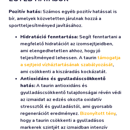
Pozitív hatás:
Számos egyéb pozitív hatással is
bír, amelyek közvetetten járulnak hozzá a
sportteljesítményed javításához.
Hidratáció fenntartása:
Segít fenntartani a
megfelelő hidratációt az izomsejtjeidben,
ami elengedhetetlen ahhoz, hogy jó
teljesítményed lehessen. A taurin
támogatja
a sejtjeid vízháztartásának szabályozását
,
ami csökkenti a kiszáradás kockázatát.
Antioxidáns és gyulladáscsökkentő
hatás:
A taurin antioxidáns és
gyulladáscsökkentő tulajdonságai révén védi
az izmaidat az edzés okozta oxidatív
stressztől és gyulladástól, ami gyorsabb
regenerációt eredményez.
Bizonyított tény
,
hogy a taurin csökkenti a gyulladásos
markerek szintjét az izmaidban intenzív