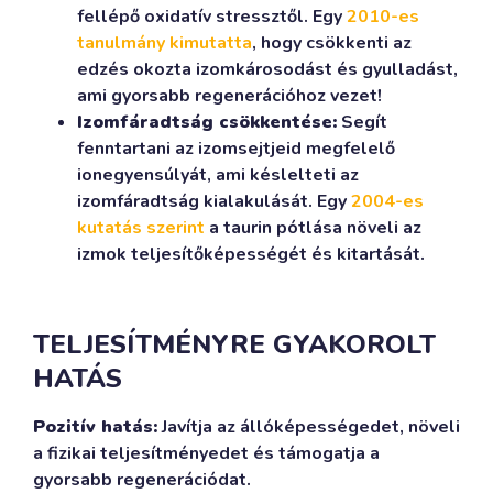
fellépő oxidatív stressztől. Egy
2010-es
tanulmány kimutatta
, hogy csökkenti az
edzés okozta izomkárosodást és gyulladást,
ami gyorsabb regenerációhoz vezet!
Izomfáradtság csökkentése:
Segít
fenntartani az izomsejtjeid megfelelő
ionegyensúlyát, ami késlelteti az
izomfáradtság kialakulását. Egy
2004-es
kutatás szerint
a taurin pótlása növeli az
izmok teljesítőképességét és kitartását.
TELJESÍTMÉNYRE GYAKOROLT
HATÁS
Pozitív hatás:
Javítja az állóképességedet, növeli
a fizikai teljesítményedet és támogatja a
gyorsabb regenerációdat.