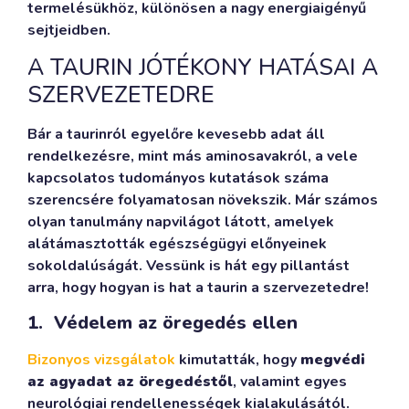
termelésükhöz, különösen a nagy energiaigényű
sejtjeidben.
A TAURIN JÓTÉKONY HATÁSAI A
SZERVEZETEDRE
Bár a taurinról egyelőre kevesebb adat áll
rendelkezésre, mint más aminosavakról, a vele
kapcsolatos tudományos kutatások száma
szerencsére folyamatosan növekszik. Már számos
olyan tanulmány napvilágot látott, amelyek
alátámasztották egészségügyi előnyeinek
sokoldalúságát. Vessünk is hát egy pillantást
arra, hogy hogyan is hat a taurin a szervezetedre!
1. Védelem az öregedés ellen
Bizonyos vizsgálatok
kimutatták, hogy
megvédi
az agyadat az öregedéstől
, valamint egyes
neurológiai rendellenességek kialakulásától.