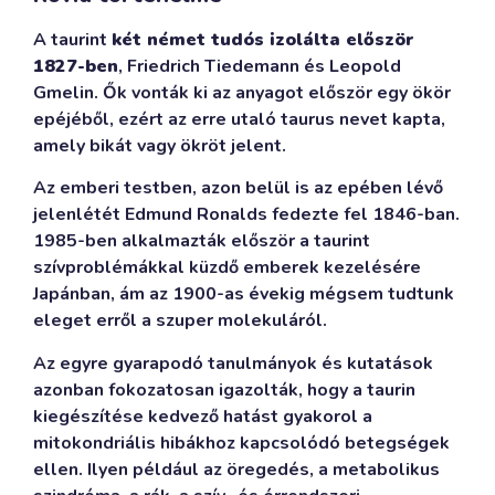
A taurint
két német tudós izolálta először
1827-ben
, Friedrich Tiedemann és Leopold
Gmelin. Ők vonták ki az anyagot először egy ökör
epéjéből, ezért az erre utaló taurus nevet kapta,
amely bikát vagy ökröt jelent.
Az emberi testben, azon belül is az epében lévő
jelenlétét Edmund Ronalds fedezte fel 1846-ban.
1985-ben alkalmazták először a taurint
szívproblémákkal küzdő emberek kezelésére
Japánban, ám az 1900-as évekig mégsem tudtunk
eleget erről a szuper molekuláról.
Az egyre gyarapodó tanulmányok és kutatások
azonban fokozatosan igazolták, hogy a taurin
kiegészítése kedvező hatást gyakorol a
mitokondriális hibákhoz kapcsolódó betegségek
ellen. Ilyen például az öregedés, a metabolikus