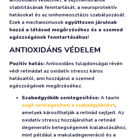
stabilitásának fenntartását, a neuroprotektív
hatásokat és az ionhomeosztázis szabályozását.
Ezek a mechanizmusok
együttesen járulnak
hozzá a látásod megőrzéséhez és a szemed
egészségének fenntartásához
!
ANTIOXIDÁNS VÉDELEM
Pozitív hatás:
Antioxidáns tulajdonságai révén
védi retinádat az oxidatív stressz káros
hatásaitól, ami hozzájárul a szemed
egészségének megőrzéséhez.
Szabadgyökök semlegesítése:
A taurin
segít semlegesíteni a szabadgyököket
,
amelyek károsíthatják a retinád sejtjeit. Az
oxidatív stressz hozzájárulhat a retinád
degeneratív betegségeinek kialakulásához,
mint például a makuladegeneráció és a