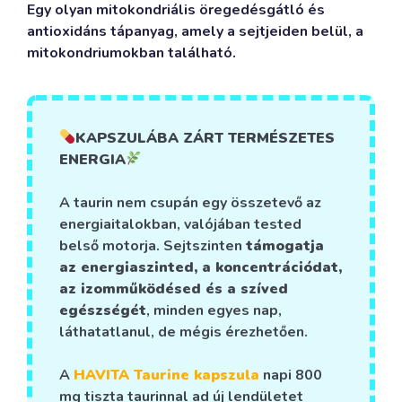
Egy olyan mitokondriális öregedésgátló és
antioxidáns tápanyag, amely a sejtjeiden belül, a
mitokondriumokban található.
KAPSZULÁBA ZÁRT TERMÉSZETES
ENERGIA
A taurin nem csupán egy összetevő az
energiaitalokban, valójában tested
belső motorja. Sejtszinten
támogatja
az energiaszinted, a koncentrációdat,
az izomműködésed és a szíved
egészségét
, minden egyes nap,
láthatatlanul, de mégis érezhetően.
A
HAVITA Taurine kapszula
napi 800
mg tiszta taurinnal ad új lendületet