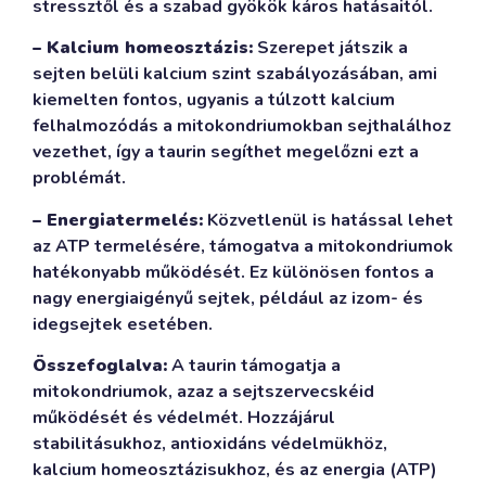
stressztől és a szabad gyökök káros hatásaitól.
– Kalcium homeosztázis:
Szerepet játszik a
sejten belüli kalcium szint szabályozásában, ami
kiemelten fontos, ugyanis a túlzott kalcium
felhalmozódás a mitokondriumokban sejthalálhoz
vezethet, így a taurin segíthet megelőzni ezt a
problémát.
– Energiatermelés:
Közvetlenül is hatással lehet
az ATP termelésére, támogatva a mitokondriumok
hatékonyabb működését. Ez különösen fontos a
nagy energiaigényű sejtek, például az izom- és
idegsejtek esetében.
Összefoglalva:
A taurin támogatja a
mitokondriumok, azaz a sejtszervecskéid
működését és védelmét. Hozzájárul
stabilitásukhoz, antioxidáns védelmükhöz,
kalcium homeosztázisukhoz, és az energia (ATP)