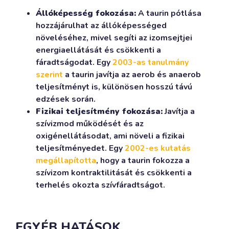
Állóképesség fokozása:
A taurin pótlása
hozzájárulhat az állóképességed
növeléséhez, mivel segíti az izomsejtjei
energiaellátását és csökkenti a
fáradtságodat. Egy
2003-as tanulmány
szerint
a taurin javítja az aerob és anaerob
teljesítményt is, különösen hosszú távú
edzések során.
Fizikai teljesítmény fokozása:
Javítja a
szívizmod működését és az
oxigénellátásodat, ami növeli a fizikai
teljesítményedet. Egy
2002-es kutatás
megállapította
, hogy a taurin fokozza a
szívizom kontraktilitását és csökkenti a
terhelés okozta szívfáradtságot.
EGYÉB HATÁSOK