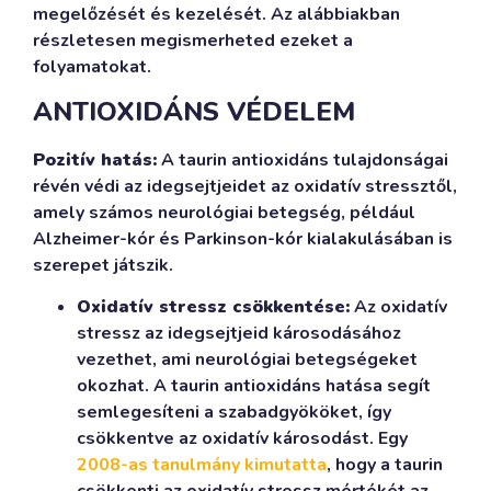
megelőzését és kezelését. Az alábbiakban
részletesen megismerheted ezeket a
folyamatokat.
ANTIOXIDÁNS VÉDELEM
Pozitív hatás:
A taurin antioxidáns tulajdonságai
révén védi az idegsejtjeidet az oxidatív stressztől,
amely számos neurológiai betegség, például
Alzheimer-kór és Parkinson-kór kialakulásában is
szerepet játszik.
Oxidatív stressz csökkentése:
Az oxidatív
stressz az idegsejtjeid károsodásához
vezethet, ami neurológiai betegségeket
okozhat. A taurin antioxidáns hatása segít
semlegesíteni a szabadgyököket, így
csökkentve az oxidatív károsodást. Egy
2008-as tanulmány kimutatta
, hogy a taurin