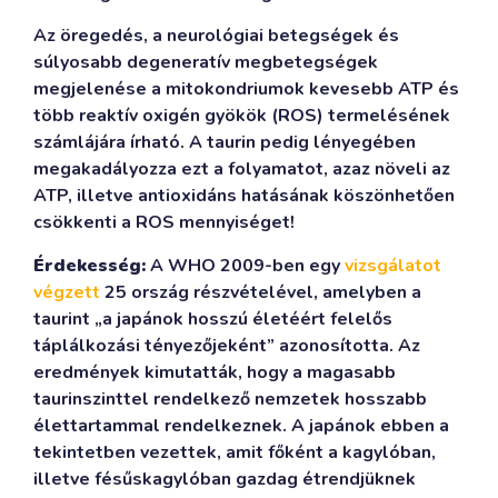
Az öregedés, a neurológiai betegségek és
súlyosabb degeneratív megbetegségek
megjelenése a mitokondriumok kevesebb ATP és
több reaktív oxigén gyökök (ROS) termelésének
számlájára írható. A taurin pedig lényegében
megakadályozza ezt a folyamatot, azaz növeli az
ATP, illetve antioxidáns hatásának köszönhetően
csökkenti a ROS mennyiséget!
Érdekesség:
A WHO 2009-ben egy
vizsgálatot
végzett
25 ország részvételével, amelyben a
taurint „a japánok hosszú életéért felelős
táplálkozási tényezőjeként” azonosította. Az
eredmények kimutatták, hogy a magasabb
taurinszinttel rendelkező nemzetek hosszabb
élettartammal rendelkeznek. A japánok ebben a
tekintetben vezettek, amit főként a kagylóban,
illetve fésűskagylóban gazdag étrendjüknek