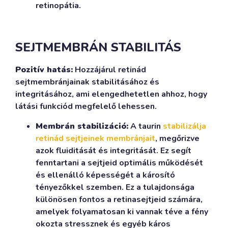
retinopátia.
SEJTMEMBRÁN STABILITÁS
Pozitív hatás:
Hozzájárul retinád
sejtmembránjainak stabilitásához és
integritásához, ami elengedhetetlen ahhoz, hogy
látási funkciód megfelelő lehessen.
Membrán stabilizáció:
A taurin
stabilizálja
retinád sejtjeinek membránjait
, megőrizve
azok fluiditását és integritását. Ez segít
fenntartani a sejtjeid optimális működését
és ellenálló képességét a károsító
tényezőkkel szemben. Ez a tulajdonsága
különösen fontos a retinasejtjeid számára,
amelyek folyamatosan ki vannak téve a fény
okozta stressznek és egyéb káros