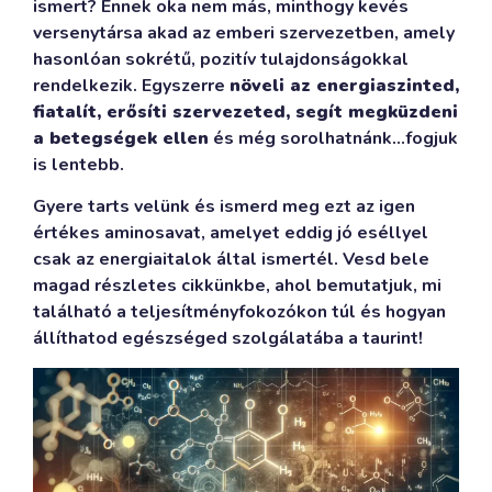
ismert? Ennek oka nem más, minthogy kevés
versenytársa akad az emberi szervezetben, amely
hasonlóan sokrétű, pozitív tulajdonságokkal
rendelkezik. Egyszerre
növeli az energiaszinted,
fiatalít, erősíti szervezeted, segít megküzdeni
a betegségek ellen
és még sorolhatnánk…fogjuk
is lentebb.
Gyere tarts velünk és ismerd meg ezt az igen
értékes aminosavat, amelyet eddig jó eséllyel
csak az energiaitalok által ismertél. Vesd bele
magad részletes cikkünkbe, ahol bemutatjuk, mi
található a teljesítményfokozókon túl és hogyan
állíthatod egészséged szolgálatába a taurint!