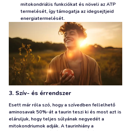
mitokondriális funkciókat és növeli az ATP
termelését, így támogatja az idegsejtjeid
energiatermelését.
3. Szív- és érrendszer
Esett már róla szó, hogy a szívedben fellelhető
aminosavak 50%-át a taurin teszi ki és most azt is
eláruljuk, hogy teljes súlyának negyedét a
mitokondriumok adják. A taurinhiány a