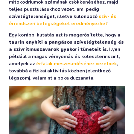
mitokodriumok számának csökkenéséhez, majd
teljes pusztulásukhoz vezet, ami pedig
szívelégtelenséget, illetve különböző
szív- és
érrendszeri betegségeket eredményezhet
!
Egy korábbi kutatás azt is megerősítette, hogy a
taurin enyhíti a pangásos szívelégtelenség és
a szívritmuszavarok gyakori tüneteit is
. Ilyen
például a magas vérnyomás és koleszterinszint,
amelyek az
érfalak meszesedéséhez vezetnek
,
továbbá a fizikai aktivitás közben jelentkező
légszomj, valamint a boka duzzanata.