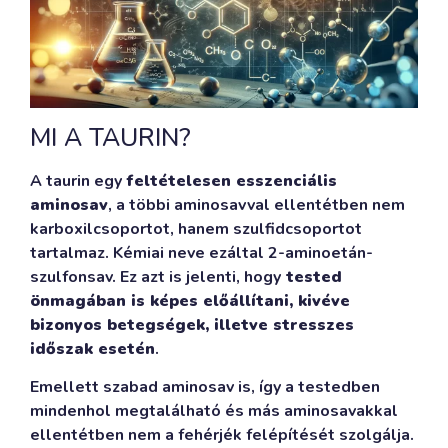
MI A TAURIN?
A taurin egy
feltételesen esszenciális
aminosav
, a többi aminosavval ellentétben nem
karboxilcsoportot, hanem szulfidcsoportot
tartalmaz. Kémiai neve ezáltal 2-aminoetán-
szulfonsav. Ez azt is jelenti, hogy
tested
önmagában is képes előállítani, kivéve
bizonyos betegségek, illetve stresszes
időszak esetén
.
Emellett szabad aminosav is, így a testedben
mindenhol megtalálható és más aminosavakkal
ellentétben nem a fehérjék felépítését szolgálja.