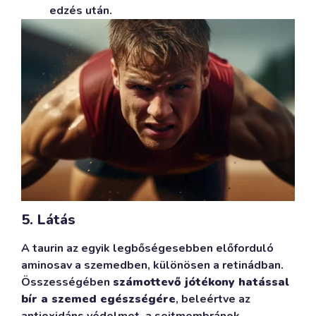
edzés után.
5. Látás
A taurin az egyik legbőségesebben előforduló
aminosav a szemedben, különösen a retinádban.
Összességében
számottevő jótékony hatással
bír a szemed egészségére
, beleértve az
antioxidáns védelmet, a sejtmembránok