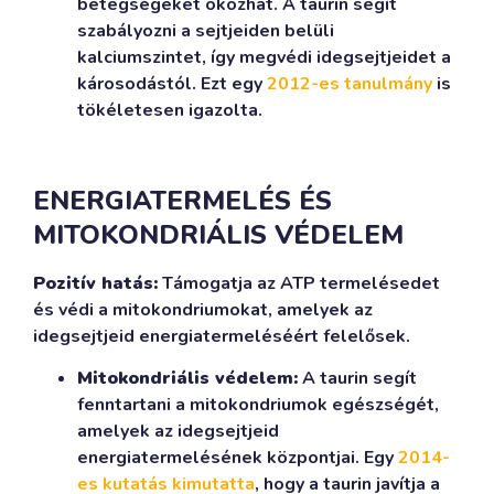
betegségeket okozhat. A taurin segít
szabályozni a sejtjeiden belüli
kalciumszintet, így megvédi idegsejtjeidet a
károsodástól. Ezt egy
2012-es tanulmány
is
tökéletesen igazolta.
ENERGIATERMELÉS ÉS
MITOKONDRIÁLIS VÉDELEM
Pozitív hatás:
Támogatja az ATP termelésedet
és védi a mitokondriumokat, amelyek az
idegsejtjeid energiatermeléséért felelősek.
Mitokondriális védelem:
A taurin segít
fenntartani a mitokondriumok egészségét,
amelyek az idegsejtjeid
energiatermelésének központjai. Egy
2014-
es kutatás kimutatta
, hogy a taurin javítja a