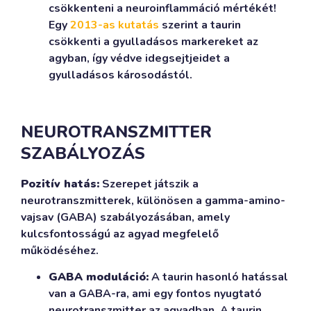
csökkenteni a neuroinflammáció mértékét!
Egy
2013-as kutatás
szerint a taurin
csökkenti a gyulladásos markereket az
agyban, így védve idegsejtjeidet a
gyulladásos károsodástól.
NEUROTRANSZMITTER
SZABÁLYOZÁS
Pozitív hatás:
Szerepet játszik a
neurotranszmitterek, különösen a gamma-amino-
vajsav (GABA) szabályozásában, amely
kulcsfontosságú az agyad megfelelő
működéséhez.
GABA moduláció:
A taurin hasonló hatással
van a GABA-ra, ami egy fontos nyugtató
neurotranszmitter az agyadban. A taurin