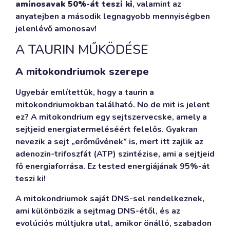
aminosavak 50%-át teszi ki
, valamint az
anyatejben a második legnagyobb mennyiségben
jelenlévő amonosav!
A TAURIN MŰKÖDÉSE
A mitokondriumok szerepe
Ugyebár említettük, hogy a taurin a
mitokondriumokban található. No de mit is jelent
ez? A mitokondrium egy sejtszervecske, amely a
sejtjeid energiatermeléséért felelős. Gyakran
nevezik a sejt „erőművének” is, mert itt zajlik az
adenozin-trifoszfát (ATP) szintézise, ami a sejtjeid
fő energiaforrása. Ez tested energiájának 95%-át
teszi ki!
A mitokondriumok saját DNS-sel rendelkeznek,
ami különbözik a sejtmag DNS-étől, és az
evolúciós múltjukra utal, amikor önálló, szabadon