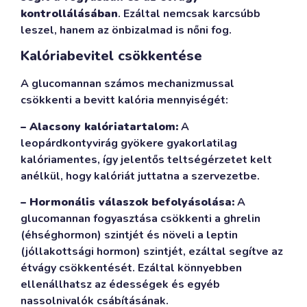
kontrollálásában
. Ezáltal nemcsak karcsúbb
leszel, hanem az önbizalmad is nőni fog.
Kalóriabevitel csökkentése
A glucomannan számos mechanizmussal
csökkenti a bevitt kalória mennyiségét:
– Alacsony kalóriatartalom:
A
leopárdkontyvirág gyökere gyakorlatilag
kalóriamentes, így jelentős teltségérzetet kelt
anélkül, hogy kalóriát juttatna a szervezetbe.
– Hormonális válaszok befolyásolása:
A
glucomannan fogyasztása csökkenti a ghrelin
(éhséghormon) szintjét és növeli a leptin
(jóllakottsági hormon) szintjét, ezáltal segítve az
étvágy csökkentését. Ezáltal könnyebben
ellenállhatsz az édességek és egyéb
nassolnivalók csábításának.