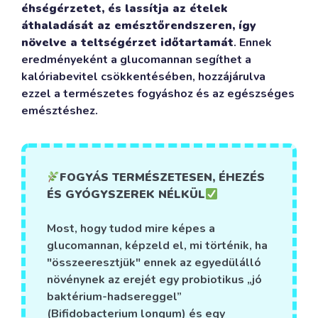
éhségérzetet, és lassítja az ételek
áthaladását az emésztőrendszeren, így
növelve a teltségérzet időtartamát
. Ennek
eredményeként a glucomannan segíthet a
kalóriabevitel csökkentésében, hozzájárulva
ezzel a természetes fogyáshoz és az egészséges
emésztéshez.
FOGYÁS TERMÉSZETESEN, ÉHEZÉS
ÉS GYÓGYSZEREK NÉLKÜL
Most, hogy tudod mire képes a
glucomannan, képzeld el, mi történik, ha
"összeeresztjük" ennek az egyedülálló
növénynek az erejét egy probiotikus „jó
baktérium-hadsereggel”
(Bifidobacterium longum) és egy