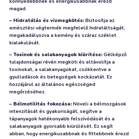
könnyedebbnek és energikusabbnak érezd
magad.
– Hidratálás és vízmegkötés:
Biztosítja az
emésztési végtermék megfelelő hidratáltságát,
megakadályozva a kemény és száraz széklet
kialakulását.
– Toxinok és salakanyagok kiürítése:
Gélképző
tulajdonságai révén megköti és eltávolítja a
toxinokat, a salakanyagokat, csökkentve a
gyulladások és betegségek kockázatát. Ez
hozzájárul az általános egészséged
megőrzéséhez.
– Bélmotilitás fokozása:
Növeli a bélmozgások
intenzitását és gyakoriságát, segítve a
tápanyagok hatékonyabb felszívódását és a
salakanyagok gyorsabb kiürülését. Ez segít
abban, hogy energikusabbnak és fittebbnek érezd