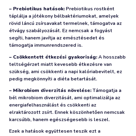
– Prebiotikus hatások:
Prebiotikus rostként
táplálja a jótékony bélbaktériumokat, amelyek
rövid láncú zsírsavakat termelnek, támogatva az
étvágy szabályozását. Ez nemcsak a fogyást
segíti, hanem javítja az emésztésedet és
támogatja immunrendszered is.
– Csökkentett étkezési gyakoriság:
A hosszabb
teltségérzet miatt kevesebb étkezésre van
szükség, ami csökkenti a napi kalóriabevitelt, ez
pedig megkönnyíti a diéta betartását.
– Mikrobiom diverzitás növelése:
Támogatja a
bél mikrobiom diverzitását, ami optimalizálja az
energiafelhasználást és csökkenti az
elraktározott zsírt. Ennek köszönhetően nemcsak
karcsúbb, hanem egészségesebb is leszel.
Ezek a hatások együttesen teszik ezt a