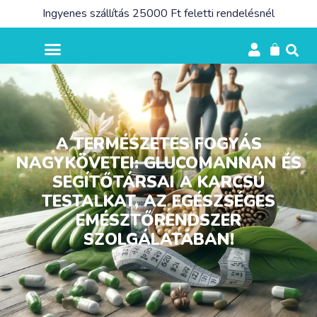
Ingyenes szállítás 25000 Ft feletti rendelésnél
A TERMÉSZETES FOGYÁS
NAGYKÖVETEI: GLUCOMANNAN ÉS
SEGÍTŐTÁRSAI A KARCSÚ
TESTALKAT, AZ EGÉSZSÉGES
EMÉSZTŐRENDSZER
SZOLGÁLATÁBAN!