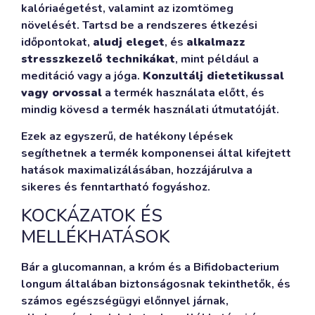
kalóriaégetést, valamint az izomtömeg
növelését. Tartsd be a rendszeres étkezési
időpontokat,
aludj eleget
, és
alkalmazz
stresszkezelő technikákat
, mint például a
meditáció vagy a jóga.
Konzultálj dietetikussal
vagy orvossal
a termék használata előtt, és
mindig kövesd a termék használati útmutatóját.
Ezek az egyszerű, de hatékony lépések
segíthetnek a termék komponensei által kifejtett
hatások maximalizálásában, hozzájárulva a
sikeres és fenntartható fogyáshoz.
KOCKÁZATOK ÉS
MELLÉKHATÁSOK
Bár a glucomannan, a króm és a Bifidobacterium
longum általában biztonságosnak tekinthetők, és
számos egészségügyi előnnyel járnak,