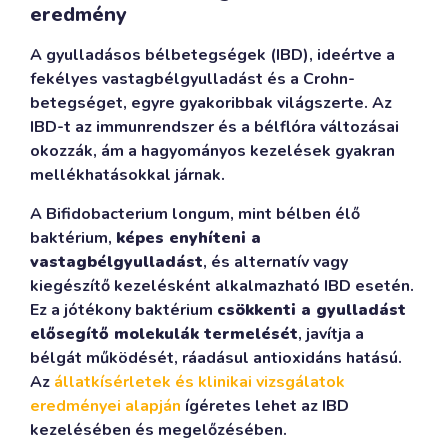
eredmény
A gyulladásos bélbetegségek (IBD), ideértve a
fekélyes vastagbélgyulladást és a Crohn-
betegséget, egyre gyakoribbak világszerte. Az
IBD-t az immunrendszer és a bélflóra változásai
okozzák, ám a hagyományos kezelések gyakran
mellékhatásokkal járnak.
A Bifidobacterium longum, mint bélben élő
baktérium,
képes enyhíteni a
vastagbélgyulladást
, és alternatív vagy
kiegészítő kezelésként alkalmazható IBD esetén.
Ez a jótékony baktérium
csökkenti a gyulladást
elősegítő molekulák termelését
, javítja a
bélgát működését, ráadásul antioxidáns hatású.
Az
állatkísérletek és klinikai vizsgálatok
eredményei alapján
ígéretes lehet az IBD
kezelésében és megelőzésében.