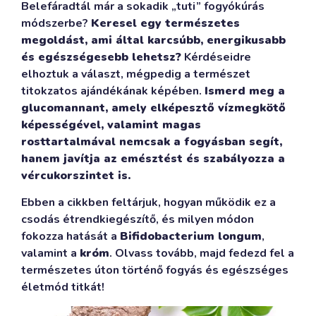
Belefáradtál már a sokadik „tuti” fogyókúrás
módszerbe?
Keresel egy természetes
megoldást, ami által karcsúbb, energikusabb
és egészségesebb lehetsz?
Kérdéseidre
elhoztuk a választ, mégpedig a természet
titokzatos ajándékának képében.
Ismerd meg a
glucomannant, amely elképesztő vízmegkötő
képességével, valamint magas
rosttartalmával nemcsak a fogyásban segít,
hanem javítja az emésztést és szabályozza a
vércukorszintet is.
Ebben a cikkben feltárjuk, hogyan működik ez a
csodás étrendkiegészítő, és milyen módon
fokozza hatását a
B
ifidobacterium longum
,
valamint a
króm
. Olvass tovább, majd fedezd fel a
természetes úton történő fogyás és egészséges
életmód titkát!