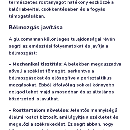
természetes rostanyagot hatékony eszközzé a
kalóriabevitel csökkentésében és a fogyás
támogatásában.
Bélmozgás javítása
A glucomannan különleges tulajdonságai révén
segíti az emésztési folyamatokat és javítja a
bélmozgást:
– Mechanikai tisztítás:
A belekben megduzzadva
növeli a széklet tömegét, serkentve a
bélmozgásokat és elősegítve a perisztaltikus
mozgásokat. Ebből kifolyólag sokkal könnyebb
dolgod lehet majd a mosdóban és az általános
közérzeted is javulhat.
– Rosttartalom növelése:
Jelentős mennyiségű
élelmi rostot biztosít, ami lágyítja a székletet és
megelőzi a székrekedést. Ez segít abban, hogy