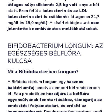
átlagos súlycsökkenés 2,5 kg volt
a nyolc hét
alatt. Ezen felül a
koleszterin és az LDL
koleszterin szint is csökkent
( átlagosan 21,7
mg/dl és 15,0 mg/dl). A kísérlet ideje alatt
nem
jelentettek nemkívánatos mellékhatásokat
.
BIFIDOBACTERIUM LONGUM: AZ
EGÉSZSÉGES BÉLFLÓRA
KULCSA
Mi a Bifidobacterium longum?
A Bifidobacterium longum egy
hasznos
baktériumfaj
, amely az emberi bélrendszerben
él. Ez a probiotikum
hozzájárul a bélflóra
egyensúlyának fenntartásához, támogatja az
emésztési folyamatokat, és erősíti az
immunrendszert
. Rendszeres fogyasztása segíti