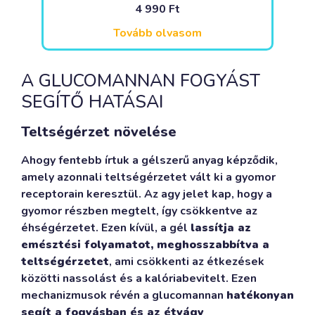
4 990
Ft
Tovább olvasom
A GLUCOMANNAN FOGYÁST
SEGÍTŐ HATÁSAI
Teltségérzet növelése
Ahogy fentebb írtuk a gélszerű anyag képződik,
amely azonnali teltségérzetet vált ki a gyomor
receptorain keresztül. Az agy jelet kap, hogy a
gyomor részben megtelt, így csökkentve az
éhségérzetet. Ezen kívül, a gél
lassítja az
emésztési folyamatot, meghosszabbítva a
teltségérzetet
, ami csökkenti az étkezések
közötti nassolást és a kalóriabevitelt. Ezen
mechanizmusok révén a glucomannan
hatékonyan
segít a fogyásban és az étvágy