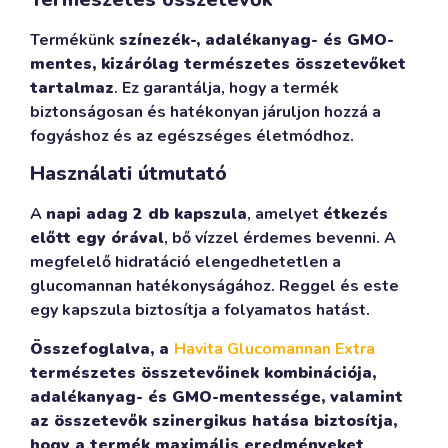
Termékünk
színezék-, adalékanyag- és GMO-
mentes, kizárólag természetes összetevőket
tartalmaz
. Ez garantálja, hogy a termék
biztonságosan és hatékonyan járuljon hozzá a
fogyáshoz és az egészséges életmódhoz.
Használati útmutató
A
napi adag 2 db kapszula
, amelyet
étkezés
előtt egy órával
, bő vízzel érdemes bevenni. A
megfelelő hidratáció elengedhetetlen a
glucomannan hatékonyságához. Reggel és este
egy kapszula biztosítja a folyamatos hatást.
Összefoglalva, a
Havita Glucomannan Extra
természetes összetevőinek kombinációja,
adalékanyag- és GMO-mentessége, valamint
az összetevők szinergikus hatása biztosítja,
hogy a termék maximális eredményeket