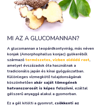
MI AZ A GLUCOMANNAN?
A glucomannan a leopárdkontyvirág, más néven
konjak (Amorphophallus konjac) gyökeréből
származó
természetes, vízben oldódó rost
,
amelyet évszázadok óta használnak a
tradicionális japán és kínai gyógyászatban.
Különleges vízmegkötő tulajdonságának
köszönhetően
akár saját tömegének
hatvanszorosát is képes felszívni
, ezáltal
gélszerű anyaggá alakul a gyomorban.
Ez a gél kitölti a gyomrot,
csökkenti az