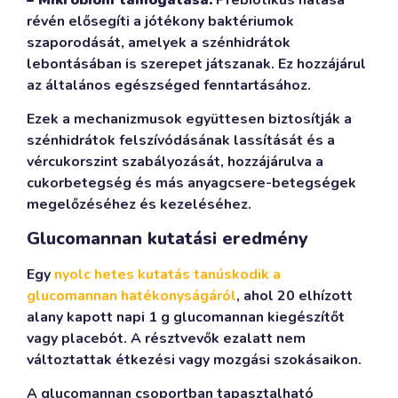
révén elősegíti a jótékony baktériumok
szaporodását, amelyek a szénhidrátok
lebontásában is szerepet játszanak. Ez hozzájárul
az általános egészséged fenntartásához.
Ezek a mechanizmusok együttesen biztosítják a
szénhidrátok felszívódásának lassítását és a
vércukorszint szabályozását, hozzájárulva a
cukorbetegség és más anyagcsere-betegségek
megelőzéséhez és kezeléséhez.
Glucomannan kutatási eredmény
Egy
nyolc hetes kutatás tanúskodik a
glucomannan hatékonyságáról
, ahol 20 elhízott
alany kapott napi 1 g glucomannan kiegészítőt
vagy placebót. A résztvevők ezalatt nem
változtattak étkezési vagy mozgási szokásaikon.
A glucomannan csoportban tapasztalható