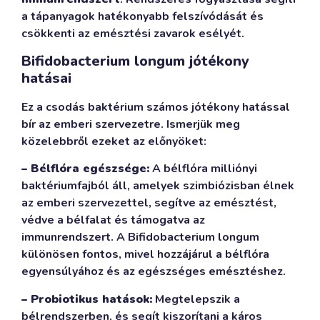
a tápanyagok hatékonyabb felszívódását és
csökkenti az emésztési zavarok esélyét.
Bifidobacterium longum jótékony
hatásai
Ez a csodás baktérium számos jótékony hatással
bír az emberi szervezetre. Ismerjük meg
közelebbről ezeket az előnyöket:
– Bélflóra egészsége:
A bélflóra milliónyi
baktériumfajból áll, amelyek szimbiózisban élnek
az emberi szervezettel, segítve az emésztést,
védve a bélfalat és támogatva az
immunrendszert. A Bifidobacterium longum
különösen fontos, mivel hozzájárul a bélflóra
egyensúlyához és az egészséges emésztéshez.
– Probiotikus hatások:
Megtelepszik a
bélrendszerben, és segít kiszorítani a káros