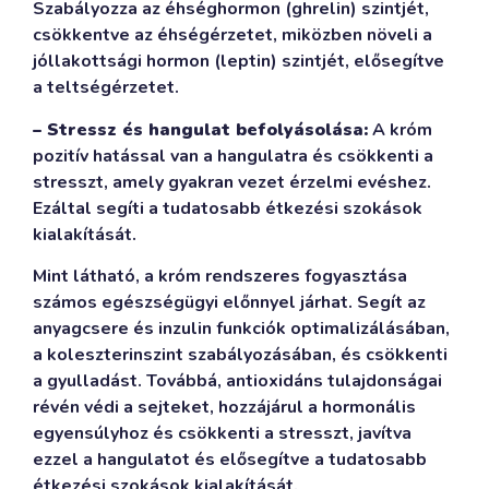
Szabályozza az éhséghormon (ghrelin) szintjét,
csökkentve az éhségérzetet, miközben növeli a
jóllakottsági hormon (leptin) szintjét, elősegítve
a teltségérzetet.
– Stressz és hangulat befolyásolása:
A króm
pozitív hatással van a hangulatra és csökkenti a
stresszt, amely gyakran vezet érzelmi evéshez.
Ezáltal segíti a tudatosabb étkezési szokások
kialakítását.
Mint látható, a króm rendszeres fogyasztása
számos egészségügyi előnnyel járhat. Segít az
anyagcsere és inzulin funkciók optimalizálásában,
a koleszterinszint szabályozásában, és csökkenti
a gyulladást. Továbbá, antioxidáns tulajdonságai
révén védi a sejteket, hozzájárul a hormonális
egyensúlyhoz és csökkenti a stresszt, javítva
ezzel a hangulatot és elősegítve a tudatosabb
étkezési szokások kialakítását.