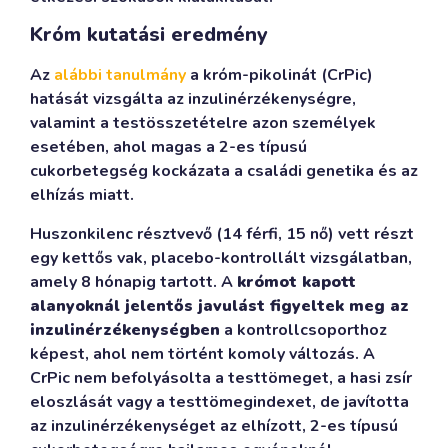
Króm kutatási eredmény
Az
alábbi tanulmány
a króm-pikolinát (CrPic)
hatását vizsgálta az inzulinérzékenységre,
valamint a testösszetételre azon személyek
esetében, ahol magas a 2-es típusú
cukorbetegség kockázata a családi genetika és az
elhízás miatt.
Huszonkilenc résztvevő (14 férfi, 15 nő) vett részt
egy kettős vak, placebo-kontrollált vizsgálatban,
amely 8 hónapig tartott. A
krómot kapott
alanyoknál jelentős javulást figyeltek meg az
inzulinérzékenységben
a kontrollcsoporthoz
képest, ahol nem történt komoly változás. A
CrPic nem befolyásolta a testtömeget, a hasi zsír
eloszlását vagy a testtömegindexet, de javította
az inzulinérzékenységet az elhízott, 2-es típusú