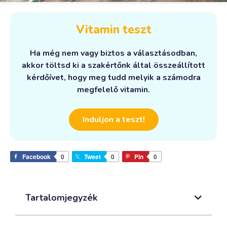
Vitamin teszt
Ha még nem vagy biztos a választásodban,
akkor töltsd ki a szakértőnk által összeállított
kérdőívet, hogy meg tudd melyik a számodra
megfelelő vitamin.
Induljon a teszt!
Facebook
0
Tweet
0
Pin
0
Tartalomjegyzék