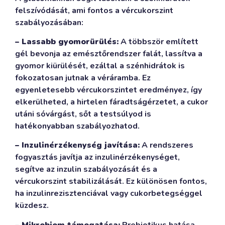
felszívódását, ami fontos a vércukorszint
szabályozásában:
– Lassabb gyomorürülés:
A többször említett
gél bevonja az emésztőrendszer falát, lassítva a
gyomor kiürülését, ezáltal a szénhidrátok is
fokozatosan jutnak a véráramba. Ez
egyenletesebb vércukorszintet eredményez, így
elkerülheted, a hirtelen fáradtságérzetet, a cukor
utáni sóvárgást, sőt a testsúlyod is
hatékonyabban szabályozhatod.
– Inzulinérzékenység javítása:
A rendszeres
fogyasztás javítja az inzulinérzékenységet,
segítve az inzulin szabályozását és a
vércukorszint stabilizálását. Ez különösen fontos,
ha inzulinrezisztenciával vagy cukorbetegséggel
küzdesz.
– Mikrobiom támogatása:
Prebiotikus hatása