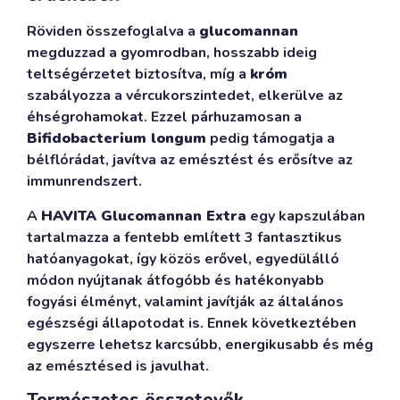
Röviden összefoglalva a
glucomannan
megduzzad a gyomrodban, hosszabb ideig
teltségérzetet biztosítva, míg a
króm
szabályozza a vércukorszintedet, elkerülve az
éhségrohamokat. Ezzel párhuzamosan a
Bifidobacterium longum
pedig támogatja a
bélflórádat, javítva az emésztést és erősítve az
immunrendszert.
A
HAVITA Glucomannan Extra
egy kapszulában
tartalmazza a fentebb említett 3 fantasztikus
hatóanyagokat, így közös erővel, egyedülálló
módon nyújtanak átfogóbb és hatékonyabb
fogyási élményt, valamint javítják az általános
egészségi állapotodat is. Ennek következtében
egyszerre lehetsz karcsúbb, energikusabb és még
az emésztésed is javulhat.
Természetes összetevők