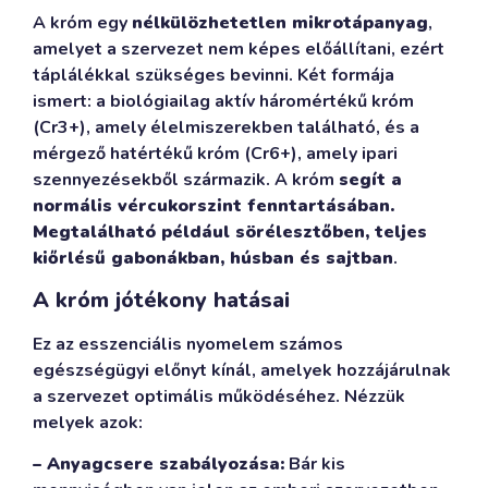
A króm egy
nélkülözhetetlen mikrotápanyag
,
amelyet a szervezet nem képes előállítani, ezért
táplálékkal szükséges bevinni. Két formája
ismert: a biológiailag aktív háromértékű króm
(Cr3+), amely élelmiszerekben található, és a
mérgező hatértékű króm (Cr6+), amely ipari
szennyezésekből származik. A króm
segít a
normális vércukorszint fenntartásában.
Megtalálható például sörélesztőben, teljes
kiőrlésű gabonákban, húsban és sajtban
.
A króm jótékony hatásai
Ez az esszenciális nyomelem számos
egészségügyi előnyt kínál, amelyek hozzájárulnak
a szervezet optimális működéséhez. Nézzük
melyek azok:
– Anyagcsere szabályozása:
Bár kis