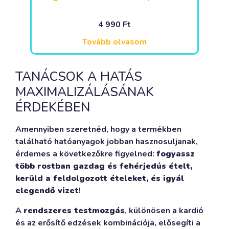
4 990
Ft
Tovább olvasom
TANÁCSOK A HATÁS
MAXIMALIZÁLÁSÁNAK
ÉRDEKÉBEN
Amennyiben szeretnéd, hogy a termékben
található hatóanyagok jobban hasznosuljanak,
érdemes a következőkre figyelned:
fogyassz
több rostban gazdag és fehérjedús ételt,
kerüld a feldolgozott ételeket, és igyál
elegendő vizet
!
A
rendszeres testmozgás
, különösen a kardió
és az erősítő edzések kombinációja, elősegíti a