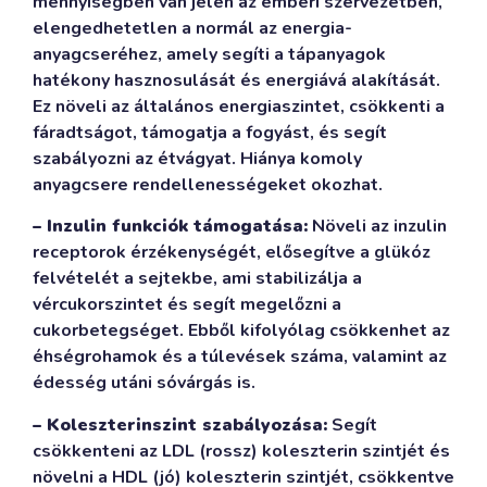
mennyiségben van jelen az emberi szervezetben,
elengedhetetlen a normál az energia-
anyagcseréhez, amely segíti a tápanyagok
hatékony hasznosulását és energiává alakítását.
Ez növeli az általános energiaszintet, csökkenti a
fáradtságot, támogatja a fogyást, és segít
szabályozni az étvágyat. Hiánya komoly
anyagcsere rendellenességeket okozhat.
– Inzulin funkciók támogatása:
Növeli az inzulin
receptorok érzékenységét, elősegítve a glükóz
felvételét a sejtekbe, ami stabilizálja a
vércukorszintet és segít megelőzni a
cukorbetegséget. Ebből kifolyólag csökkenhet az
éhségrohamok és a túlevések száma, valamint az
édesség utáni sóvárgás is.
– Koleszterinszint szabályozása:
Segít
csökkenteni az LDL (rossz) koleszterin szintjét és
növelni a HDL (jó) koleszterin szintjét, csökkentve