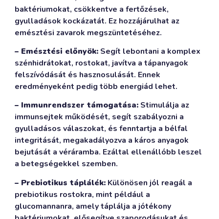
baktériumokat, csökkentve a fertőzések,
gyulladások kockázatát. Ez hozzájárulhat az
emésztési zavarok megszüntetéséhez.
– Emésztési előnyök:
Segít lebontani a komplex
szénhidrátokat, rostokat, javítva a tápanyagok
felszívódását és hasznosulását. Ennek
eredményeként pedig több energiád lehet.
– Immunrendszer támogatása:
Stimulálja az
immunsejtek működését, segít szabályozni a
gyulladásos válaszokat, és fenntartja a bélfal
integritását, megakadályozva a káros anyagok
bejutását a véráramba. Ezáltal ellenállóbb leszel
a betegségekkel szemben.
– Prebiotikus táplálék:
Különösen jól reagál a
prebiotikus rostokra, mint például a
glucomannanra, amely táplálja a jótékony
baktériumokat, elősegítve szaporodásukat és