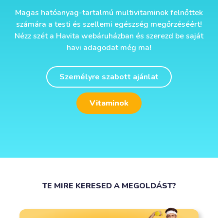
Magas hatóanyag-tartalmú multivitaminok felnőttek
számára a testi és szellemi egészség megőrzéséért!
Nézz szét a Havita webáruházban és szerezd be saját
havi adagodat még ma!
Személyre szabott ajánlat
Vitaminok
TE MIRE KERESED A MEGOLDÁST?