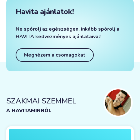
Havita ajánlatok!
Ne spórolj az egészségen, inkább spórolj a
HAVITA kedvezményes ajánlataival!
Megnézem a csomagokat
SZAKMAI SZEMMEL
SZAKMAI SZEMMEL
SZAKMAI SZEMMEL
SZAKMAI SZEMMEL
A HAVITAMINRÓL
A HAVITAMINRÓL
A HAVITAMINRÓL
A HAVITAMINRÓL
Az immunrendszerünk erősítésére a legjobb