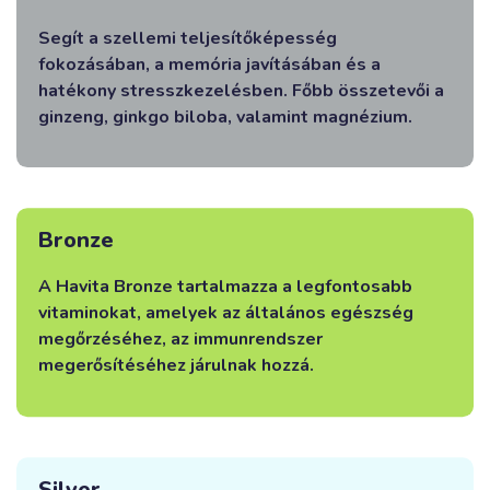
Segít a szellemi teljesítőképesség
fokozásában, a memória javításában és a
hatékony stresszkezelésben. Főbb összetevői a
ginzeng, ginkgo biloba, valamint magnézium.
Bronze
A Havita Bronze tartalmazza a legfontosabb
vitaminokat, amelyek az általános egészség
megőrzéséhez, az immunrendszer
megerősítéséhez járulnak hozzá.
Silver