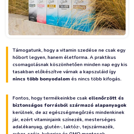
Támogatunk, hogy a vitamin szedése ne csak egy
hóbort legyen, hanem életforma. A praktikus
csomagolásnak köszönhetően minden nap egy kis
tasakban előkészítve várnak a kapszuláid így
nincs több bonyodalom
és nincs több kifogás.
Fontos, hogy termékeinkbe csak
ellenőrzött és
biztonságos forrásból származó alapanyagok
kerülnek, de az egészségmegőrzés mindenkinek
jár, ezért vitaminjaink színezék, mesterséges
adalékanyag, glutén-, laktóz-, tejszármazék,
cukor, szója, kukorica és GMO mentesek.