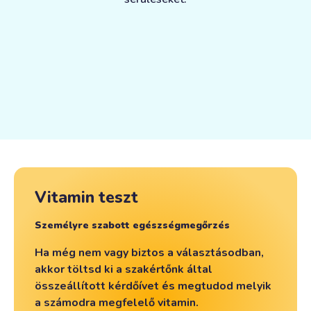
hosszútávon megőrizheted fiatalságod.
mindennapok okozta stressz hatásait.
vitaminhoz.
Erős körmök
A tasakban található extra A- és E-vitamin, kollagén és
a kalcium biztosítja körmeid növekedéséhez szükséges
tápanyagokat.
Vitamin teszt
Személyre szabott egészségmegőrzés
Ha még nem vagy biztos a választásodban,
akkor töltsd ki a szakértőnk által
összeállított kérdőívet és megtudod melyik
a számodra megfelelő vitamin.