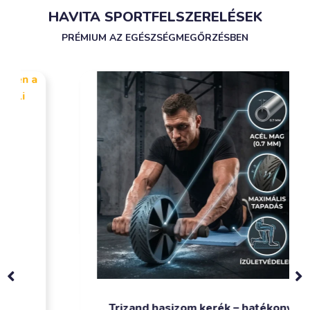
HAVITA SPORTFELSZERELÉSEK
PRÉMIUM AZ EGÉSZSÉGMEGŐRZÉSBEN
Trizand hasizom kerék – hatékony