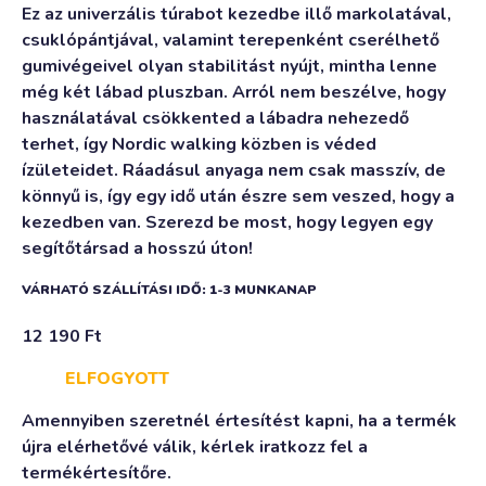
Ez az univerzális túrabot kezedbe illő markolatával,
csuklópántjával, valamint terepenként cserélhető
gumivégeivel olyan stabilitást nyújt, mintha lenne
még két lábad pluszban. Arról nem beszélve, hogy
használatával csökkented a lábadra nehezedő
terhet, így Nordic walking közben is véded
ízületeidet. Ráadásul anyaga nem csak masszív, de
könnyű is, így egy idő után észre sem veszed, hogy a
kezedben van. Szerezd be most, hogy legyen egy
segítőtársad a hosszú úton!
VÁRHATÓ SZÁLLÍTÁSI IDŐ: 1-3 MUNKANAP
12 190
Ft
ELFOGYOTT
Amennyiben szeretnél értesítést kapni, ha a termék
újra elérhetővé válik, kérlek iratkozz fel a
termékértesítőre.