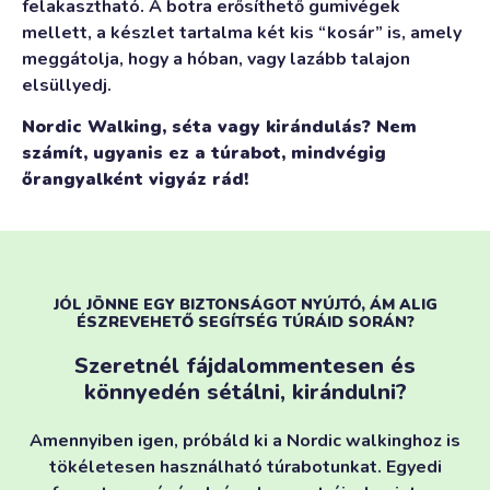
felakasztható. A botra erősíthető gumivégek
mellett, a készlet tartalma két kis “kosár” is, amely
meggátolja, hogy a hóban, vagy lazább talajon
elsüllyedj.
Nordic Walking, séta vagy kirándulás? Nem
számít, ugyanis ez a túrabot, mindvégig
őrangyalként vigyáz rád!
JÓL JÖNNE EGY BIZTONSÁGOT NYÚJTÓ, ÁM ALIG
ÉSZREVEHETŐ SEGÍTSÉG TÚRÁID SORÁN?
Szeretnél fájdalommentesen és
könnyedén sétálni, kirándulni?
Amennyiben igen, próbáld ki a Nordic walkinghoz is
tökéletesen használható túrabotunkat. Egyedi