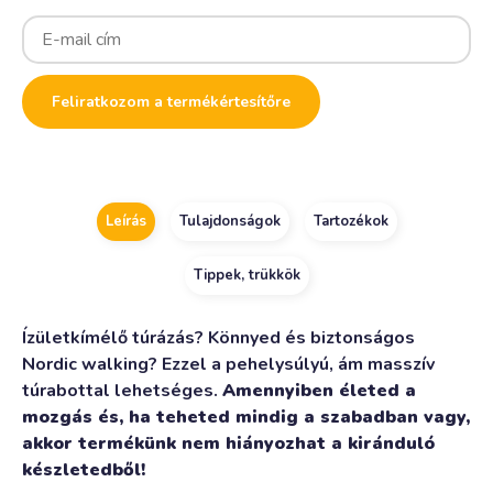
Enter
your
email
address
to
Feliratkozom a termékértesítőre
join
the
waitlist
for
this
product
Leírás
Tulajdonságok
Tartozékok
Tippek, trükkök
Ízületkímélő túrázás? Könnyed és biztonságos
Nordic walking? Ezzel a pehelysúlyú, ám masszív
túrabottal lehetséges.
Amennyiben életed a
mozgás és, ha teheted mindig a szabadban vagy,
akkor termékünk nem hiányozhat a kiránduló
készletedből!