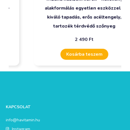
alakformálás egyetlen eszközzel –
kiváló tapadás, erős acéltengely,
tartozék térdvédő szőnyeg
2 490
Ft
Kosárba teszem
KAPCSOLAT
info@havitamin.hu
Instagram