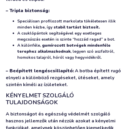
– Tripla biztonság:
Speciálisan profilozott markolata tökéletesen illik
minden kézbe, így
stabil tartást biztosít.
A csuklópántok segítségével egy esetleges
megcsúszás esetén is szinte “hozzád ragad” a bot.
A különféle,
gumírozott botvégek mindenféle
terephez alkalmazkodnak
, legyen szó aszfaltról,
homokos talajról, hóról vagy hegyvidékről.
– Beépített lengéscsillapító:
A botba épített rugó
elnyeli a különböző rezgéseket, ütéseket, amely
szintén kíméli az ízületeket.
KÉNYELMET SZOLGÁLÓ
TULAJDONSÁGOK
A biztonságot és egészség védelmét szolgáló
hasznos jellemzők után nézzük azokat a kényelmi
funkciókat, amelynek köszönhetően kiemelkedik