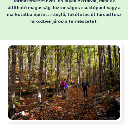
formatervezésével, és olyan extráival, mint az
állítható magasság, biztonságos csuklópánt vagy a
markolatba épített iránytű, tökéletes útitársad lesz
miközben járod a természetet.