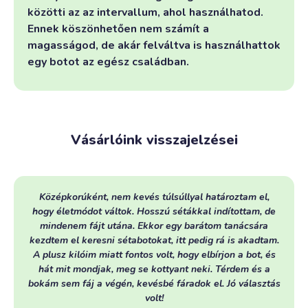
közötti az az intervallum, ahol használhatod.
Ennek köszönhetően nem számít a
magasságod, de akár felváltva is használhattok
egy botot az egész családban.
Vásárlóink visszajelzései
Középkorúként, nem kevés túlsúllyal határoztam el,
hogy életmódot váltok. Hosszú sétákkal indítottam, de
mindenem fájt utána. Ekkor egy barátom tanácsára
kezdtem el keresni sétabotokat, itt pedig rá is akadtam.
A plusz kilóim miatt fontos volt, hogy elbírjon a bot, és
hát mit mondjak, meg se kottyant neki. Térdem és a
bokám sem fáj a végén, kevésbé fáradok el. Jó választás
volt!