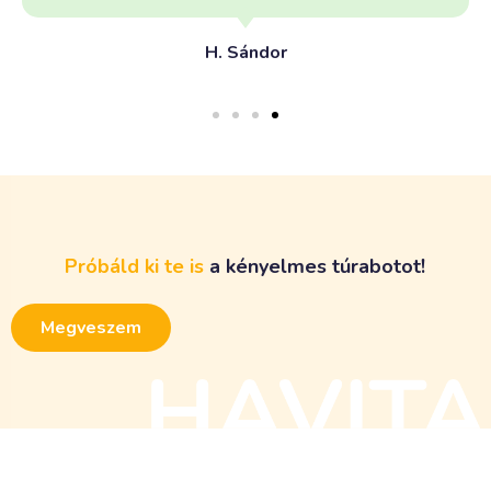
H. Sándor
Próbáld
ki
te
is
a
k
é
n
y
e
l
m
e
s
t
ú
r
a
b
o
t
o
t
!
Megveszem