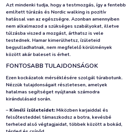
Azt mindenki tudja, hogy a testmozgás, így a fentebb
említett túrázás és Nordic walking is pozitív
hatással van az egészségre. Azonban amennyiben
nem alkalmazod a szükséges szabályokat, illetve
túlzásba viszed a mozgást, árthatsz is vele
testednek. Hamar kimerülhetsz, ízületeid
begyulladhatnak, nem megfelelő körülmények
között akár baleset is érhet.
FONTOSABB TULAJDONSÁGOK
Ezen kockázatok mérséklésére szolgál túrabotunk.
Nézzük tulajdonságait részletesen, amelyek
hatalmas segítséget nyújtanak számodra
kirándulásaid során.
–
Kíméli ízületeidet:
Miközben karjaiddal és
felsőtesteddel támaszkodsz a botra, kevésbé
terheled alsó végtagjaidat, többek között a bokád,
térded és csípőd.