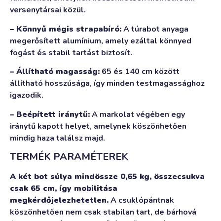
versenytársai közül.
– Könnyű mégis strapabíró:
A túrabot anyaga
megerősített alumínium, amely ezáltal könnyed
fogást és stabil tartást biztosít.
– Állítható magasság:
65 és 140 cm között
állítható hosszúsága, így minden testmagassághoz
igazodik.
– Beépített iránytű:
A markolat végében egy
iránytű kapott helyet, amelynek köszönhetően
mindig haza találsz majd.
TERMÉK PARAMÉTEREK
A két bot súlya mindössze 0,65 kg, összecsukva
csak 65 cm, így mobilitása
megkérdőjelezhetetlen.
A csuklópántnak
köszönhetően nem csak stabilan tart, de bárhová