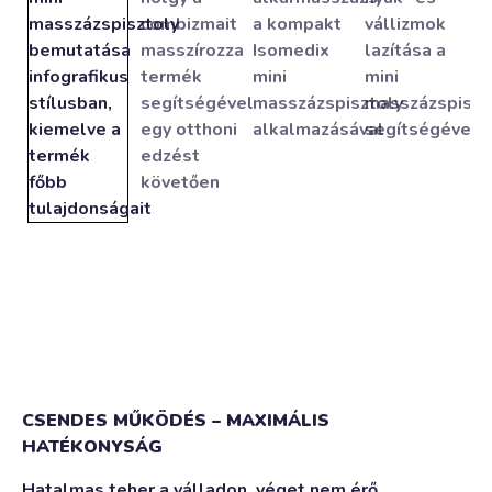
CSENDES MŰKÖDÉS – MAXIMÁLIS
HATÉKONYSÁG
Hatalmas teher a válladon, véget nem érő