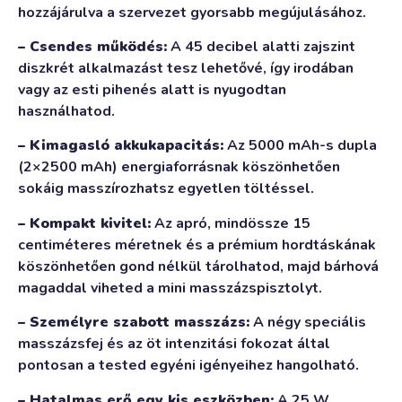
hozzájárulva a szervezet gyorsabb megújulásához.
– Csendes működés:
A 45 decibel alatti zajszint
diszkrét alkalmazást tesz lehetővé, így irodában
vagy az esti pihenés alatt is nyugodtan
használhatod.
– Kimagasló akkukapacitás:
Az 5000 mAh-s dupla
(2×2500 mAh) energiaforrásnak köszönhetően
sokáig masszírozhatsz egyetlen töltéssel.
– Kompakt kivitel:
Az apró, mindössze 15
centiméteres méretnek és a prémium hordtáskának
köszönhetően gond nélkül tárolhatod, majd bárhová
magaddal viheted a mini masszázspisztolyt.
– Személyre szabott masszázs:
A négy speciális
masszázsfej és az öt intenzitási fokozat által
pontosan a tested egyéni igényeihez hangolható.
– Hatalmas erő egy kis eszközben:
A 25 W