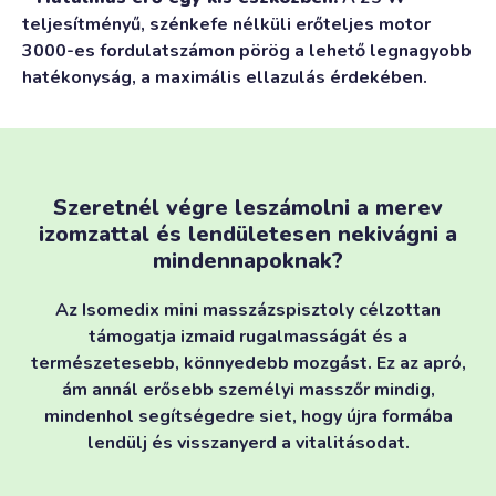
teljesítményű, szénkefe nélküli erőteljes motor
3000-es fordulatszámon pörög a lehető legnagyobb
hatékonyság, a maximális ellazulás érdekében.
Szeretnél végre leszámolni a merev
izomzattal és lendületesen nekivágni a
mindennapoknak?
Az Isomedix mini masszázspisztoly célzottan
támogatja izmaid rugalmasságát és a
természetesebb, könnyedebb mozgást. Ez az apró,
ám annál erősebb személyi masszőr mindig,
mindenhol segítségedre siet, hogy újra formába
lendülj és visszanyerd a vitalitásodat.