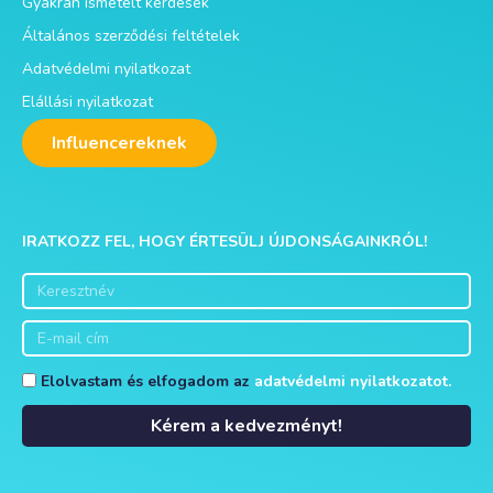
Gyakran ismételt kérdések
Általános szerződési feltételek
Adatvédelmi nyilatkozat
Elállási nyilatkozat
Influencereknek
IRATKOZZ FEL, HOGY ÉRTESÜLJ ÚJDONSÁGAINKRÓL!
Elolvastam és elfogadom az
adatvédelmi nyilatkozatot.
Kérem a kedvezményt!
Alternative: