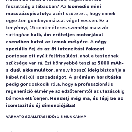
feszültség a lábadban? Az
Isomedix mini
masszázspisztoly
a azért született, hogy ennek
egyetlen gombnyomással véget vessen. Ez a
tenyérnyi, 15 centiméteres személyi masszőr
suttogóan
halk, ám erőteljes motorjával
csendben hatol az izmok mélyére
. A
négy
speciális fej és az öt intenzitási fokozat
pontosan ott nyújt felfrissülést, ahol a testednek
szüksége van rá. Ezt könnyebbé teszi az
5000 mAh-
s duál akkumulátor,
amely hosszú ideig biztosítja a
kábel nélküli szabadságot. A
prémium hordtáska
pedig gondoskodik róla, hogy a professzionális
regeneráció élménye az edzőteremtől az utazásokig
bárhová elkísérjen.
Rendelj még ma, és lépj be az
izomlazítás új dimenziójába!
VÁRHATÓ SZÁLLÍTÁSI IDŐ: 1-3 MUNKANAP