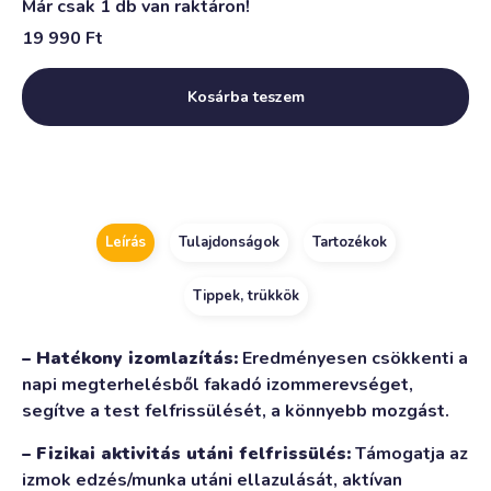
Már csak 1 db van raktáron!
19 990
Ft
Kosárba teszem
Alternative:
Leírás
Tulajdonságok
Tartozékok
Tippek, trükkök
– Hatékony izomlazítás:
Eredményesen csökkenti a
napi megterhelésből fakadó izommerevséget,
segítve a test felfrissülését, a könnyebb mozgást.
– Fizikai aktivitás utáni felfrissülés:
Támogatja az
izmok edzés/munka utáni ellazulását, aktívan