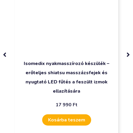
Isomedix nyakmasszírozó készülék –
erőteljes shiatsu masszázsfejek és
nyugtató LED fűtés a feszült izmok
ellazítására
17 990
Ft
Kosárba teszem