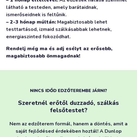
– 1 hónap elteltével:
Az edzések hatása szemmel
látható a testeden, amely barátaidnak,
ismerőseidnek is feltűnik.
– 2-3 hónap múltán:
Magabiztosabb lehet
testtartásod, izmaid szálkásabbak lehetnek,
energiaszinted fokozódhat.
Rendelj még ma és adj esélyt az erősebb,
magabiztosabb önmagadnak!
NINCS IDŐD EDZŐTEREMBE JÁRNI?
Szeretnél erőtől duzzadó, szálkás
felsőtestet?
Nem az edzőterem formál, hanem a döntés, amit a
saját fejlődésed érdekében hoztál! A Dunlop