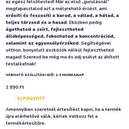
az egész felsőtested! Már az első „gurulásnál”
megtapasztalod azt a mélyreható érzést, ami
erősíti és feszesíti a karod, a vállad, a hátad, a
teljes törzsed és a hasad
. Eközben pedig
égetheted a zsírt, fejlesztheted
állóképességed, fokozhatod a koncentrációd,
valamint az egyensúlyérzéked
. Segítségével
otthon, bonyolult eszközök nélkül fejlesztheted
magad! Szerezd be még ma és adj esélyt az áhított
testalkatnak!
VÁRHATÓ SZÁLLÍTÁSI IDŐ: 1-3 MUNKANAP
2 890
Ft
ELFOGYOTT
Amennyiben szeretnél értesítést kapni, ha a termék
újra elérhetővé válik, kérlek iratkozz fel a
termékértesítőre.