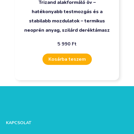
Trizand alakformáló öv –
hatékonyabb testmozgás és a
stabilabb mozdulatok – termikus
neoprén anyag, szilárd deréktámasz
5 990
Ft
Kosárba teszem
KAPCSOLAT