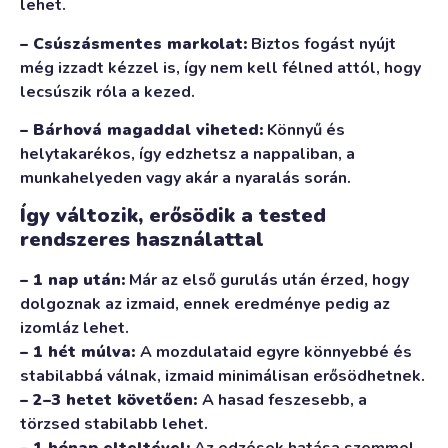
lehet.
– Csúszásmentes markolat:
Biztos fogást nyújt
még izzadt kézzel is, így nem kell félned attól, hogy
lecsúszik róla a kezed.
– Bárhová magaddal viheted:
Könnyű és
helytakarékos, így edzhetsz a nappaliban, a
munkahelyeden vagy akár a nyaralás során.
Így változik, erősödik a tested
rendszeres használattal
– 1 nap után:
Már az első gurulás után érzed, hogy
dolgoznak az izmaid, ennek eredménye pedig az
izomláz lehet.
– 1 hét múlva:
A mozdulataid egyre könnyebbé és
stabilabbá válnak, izmaid minimálisan erősödhetnek.
– 2–3 hetet követően:
A hasad feszesebb, a
törzsed stabilabb lehet.