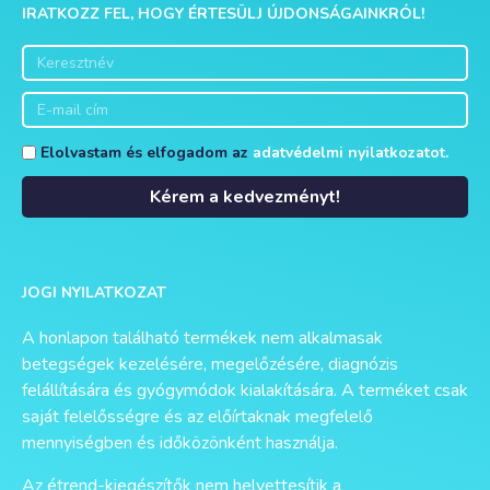
IRATKOZZ FEL, HOGY ÉRTESÜLJ ÚJDONSÁGAINKRÓL!
Elolvastam és elfogadom az
adatvédelmi nyilatkozatot.
Kérem a kedvezményt!
Alternative:
JOGI NYILATKOZAT
A honlapon található termékek nem alkalmasak
betegségek kezelésére, megelőzésére, diagnózis
felállítására és gyógymódok kialakítására. A terméket csak
saját felelősségre és az előírtaknak megfelelő
mennyiségben és időközönként használja.
Az étrend-kiegészítők nem helyettesítik a