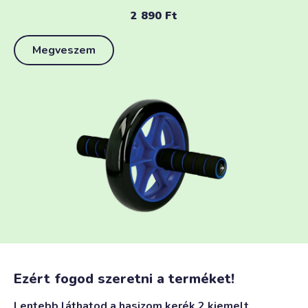
2 890
Ft
Megveszem
Ezért fogod szeretni a terméket!
Lentebb láthatod a hasizom kerék 2 kiemelt