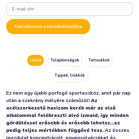
Enter
your
email
address
to
Feliratkozom a termékértesítőre
join
the
waitlist
for
this
product
Leírás
Tulajdonságok
Tartozékok
Tippek, trükkök
Ez nem egy újabb porfogó sporteszköz, amit pár nap
után a szekrény mélyére száműzöl!
Az
acélszerkezetű hasizom kerék már az első
alkalommal felébreszti alvó izmaid, így minden
gördüléssel erősebb és erősebb lehetsz…ez
pedig teljes mértékben függővé tesz.
Az összes
mozdulat koncentrációt, egyensúlyérzéket és