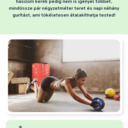
hasizom kerék pedig nem is igényel többet,
mindössze pár négyzetméter teret és napi néhány
gurítást, ami tökéletesen átalakíthatja tested!