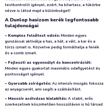
testkontrollt igényel, ezért, ha kitartasz, a tükörbe
nézve is látod majd a különbséget!
A Dunlop hasizom kerék legfontosabb
tulajdonságai
– Komplex felsőtest edzés:
Minden egyes
gurulással aktiválja a has, a hát, a váll, a kar és a
törzs izmait is. Közvetve pedig formálhatja a fenék
és a comb izmait.
– Fejleszti az egyensúlyt és koncentrációt:
Minden egyes gyakorlat maximális odafigyelést és
pontosságot igényel.
– Gyorsabb zsírégetés:
Az intenzív mozgás fokozza
az anyagcserét, ami segíti a szálkásítást.
– Masszív acélvázas kialakítás:
A stabil, erős
szerkezetnek kösznhetően hosszútávon is hű társad