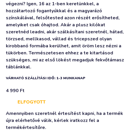
végezni? Igen, 16 az 1-ben keretünkkel, a
hozzátartozó fogantyúkkal és a magyarázó
színskálával, felsőtested azon részét erősítheted,
amelyiket csak óhajtod. Akár a plusz kilókat
szeretnéd leadni, akár szálkásítani szeretnél, hátad,
törzsed, mellkasod, vállad és tricepszed olyan
kirobbanó formába kerülhet, amit öröm lesz nézni a
tükörben. Természetesen ehhez a te kitartásod
szükséges, mi az első lökést megadjuk fekvőtámasz
táblánkkal.
VÁRHATÓ SZÁLLÍTÁSI IDŐ: 1-3 MUNKANAP
4 990
Ft
ELFOGYOTT
Amennyiben szeretnél értesítést kapni, ha a termék
újra elérhetővé válik, kérlek iratkozz fel a
termékértesítőre.