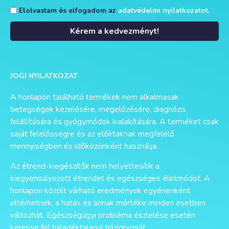
Elolvastam és elfogadom az
adatvédelmi nyilatkozatot.
Kérem a kedvezményt!
Alternative:
JOGI NYILATKOZAT
A honlapon található termékek nem alkalmasak
betegségek kezelésére, megelőzésére, diagnózis
felállítására és gyógymódok kialakítására. A terméket csak
saját felelősségre és az előírtaknak megfelelő
mennyiségben és időközönként használja.
Az étrend-kiegészítők nem helyettesítik a
kiegyensúlyozott étrendet és egészséges életmódot. A
honlapon közölt várható eredmények egyénenként
eltérhetnek, a hatás és annak mértéke minden esetben
változhat. Egészségügyi probléma észlelése esetén
keresse fel haladéktalanul háziorvosát.