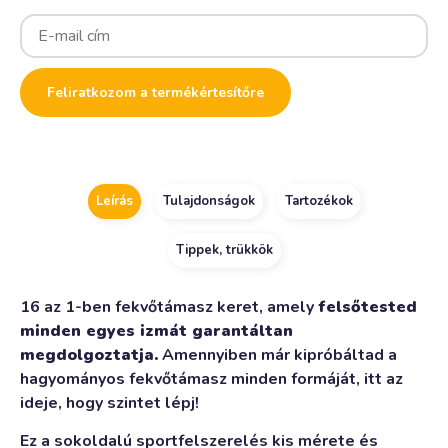
Enter
your
email
address
to
Feliratkozom a termékértesítőre
join
the
waitlist
for
this
product
Leírás
Tulajdonságok
Tartozékok
Tippek, trükkök
16 az 1-ben fekvőtámasz keret, amely
felsőtested
minden egyes izmát garantáltan
megdolgoztatja.
Amennyiben már kipróbáltad a
hagyományos fekvőtámasz minden formáját, itt az
ideje, hogy szintet lépj!
Ez a sokoldalú sportfelszerelés kis mérete és