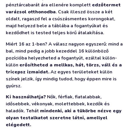
pénztárcabarát ára ellenére komplett
edzőtermet
varázsol otthonodba
. Csak illeszd össze a két
oldalt, ragaszd fel a csúszásmentes korongokat,
majd helyezd bele a táblába a fogantyúkat és
kezdődhet is tested teljes körű átalakítása.
Miért 16 az 1-ben? A válasz nagyon egyszerű: mind a
bal, mind pedig a jobb kezeddel 16 különböző
pozícióba helyezheted a fogantyút, ezáltal külön-
külön
erősítheted a mellkas, hát, törzs, váll és a
tricepsz izmaidat.
Az egyes területeket külön
színek jelzik, így mindig tudod, hogy éppen mire is
gyúrsz.
Ki használhatja?
Nők, férfiak, fiatalabbak,
idősebbek, vékonyak, molettebbek, kezdők és
haladók. Tehát
mindenki, aki a tükörbe nézve egy
olyan testalkatot szeretne látni, amellyel
elégedett.