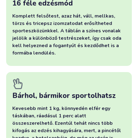
16 féle edzésmód
Komplett felsőtest, azaz hát, váll, mellkas,
törzs és tricepsz izomzatodat erősítheted
sporteszközünkkel. A táblán a színes vonalak
jelölik a különböző testrészeket, így csak oda
kell helyezned a fogantyút és kezdődhet is a
formába lendülés.
Bárhol, bármikor sportolhatsz
Kevesebb mint 1 kg, könnyedén elfér egy
táskában, ráadásul 1 perc alatt
összeszerelhető. Ezentúl tehát nincs több
kifogás az edzés kihagyására, mert, a pincétől
kezdve, a hotelszobáig, de még az utcán is