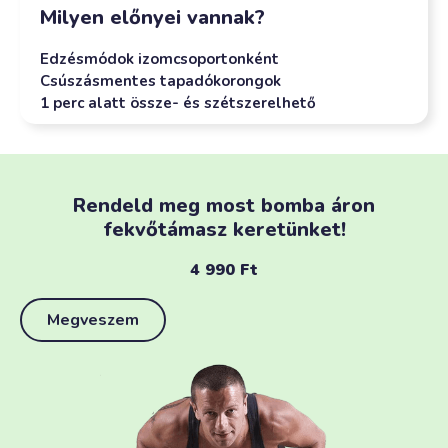
Milyen előnyei vannak?
Edzésmódok izomcsoportonként
Csúszásmentes tapadókorongok
1 perc alatt össze- és szétszerelhető
Rendeld meg most bomba áron
fekvőtámasz keretünket!
4 990
Ft
Megveszem