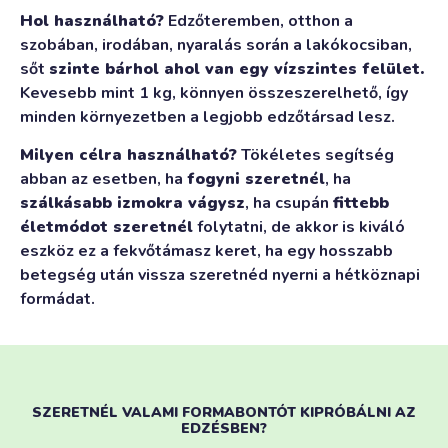
Hol használható?
Edzőteremben, otthon a
szobában, irodában, nyaralás során a lakókocsiban,
sőt
szinte bárhol ahol van egy vízszintes felület.
Kevesebb mint 1 kg, könnyen összeszerelhető, így
minden környezetben a legjobb edzőtársad lesz.
Milyen célra használható?
Tökéletes segítség
abban az esetben, ha
fogyni szeretnél
, ha
szálkásabb izmokra vágysz
, ha csupán
fittebb
életmódot szeretnél
folytatni, de akkor is kiváló
eszköz ez a fekvőtámasz keret, ha egy hosszabb
betegség után vissza szeretnéd nyerni a hétköznapi
formádat.
SZERETNÉL VALAMI FORMABONTÓT KIPRÓBÁLNI AZ
EDZÉSBEN?