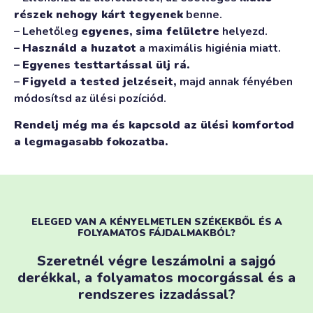
részek nehogy kárt tegyenek
benne.
– Lehetőleg
egyenes, sima felületre
helyezd.
–
Használd a huzatot
a maximális higiénia miatt.
–
Egyenes testtartással ülj rá.
–
Figyeld a tested jelzéseit,
majd annak fényében
módosítsd az ülési pozíciód.
Rendelj még ma és kapcsold az ülési komfortod
a legmagasabb fokozatba.
ELEGED VAN A KÉNYELMETLEN SZÉKEKBŐL ÉS A
FOLYAMATOS FÁJDALMAKBÓL?
Szeretnél végre leszámolni a sajgó
derékkal, a folyamatos mocorgással és a
rendszeres izzadással?