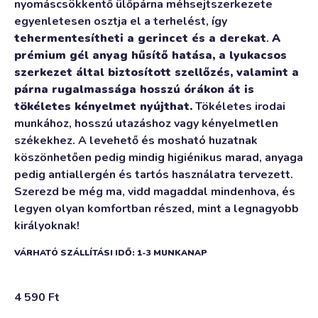
nyomáscsökkentő ülőpárna méhsejtszerkezete
egyenletesen osztja el a terhelést, így
tehermentesítheti a gerincet és a derekat
.
A
prémium gél anyag hűsítő hatása, a lyukacsos
szerkezet által biztosított szellőzés, valamint a
párna rugalmassága hosszú órákon át is
tökéletes kényelmet nyújthat.
Tökéletes irodai
munkához, hosszú utazáshoz vagy kényelmetlen
székekhez. A levehető és mosható huzatnak
köszönhetően pedig mindig higiénikus marad, anyaga
pedig antiallergén és tartós használatra tervezett.
Szerezd be még ma, vidd magaddal mindenhova, és
legyen olyan komfortban részed, mint a legnagyobb
királyoknak!
VÁRHATÓ SZÁLLÍTÁSI IDŐ: 1-3 MUNKANAP
4 590
Ft