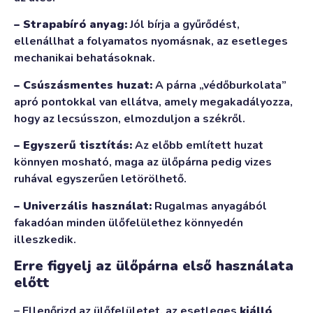
– Strapabíró anyag:
Jól bírja a gyűrődést,
ellenállhat a folyamatos nyomásnak, az esetleges
mechanikai behatásoknak.
– Csúszásmentes huzat:
A párna „védőburkolata”
apró pontokkal van ellátva, amely megakadályozza,
hogy az lecsússzon, elmozduljon a székről.
– Egyszerű tisztítás:
Az előbb említett huzat
könnyen mosható, maga az ülőpárna pedig vizes
ruhával egyszerűen letörölhető.
– Univerzális használat:
Rugalmas anyagából
fakadóan minden ülőfelülethez könnyedén
illeszkedik.
Erre figyelj az ülőpárna első használata
előtt
– Ellenőrizd az ülőfelületet, az esetleges
kiálló