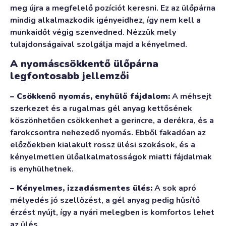
meg újra a megfelelő pozíciót keresni. Ez az ülőpárna
mindig alkalmazkodik igényeidhez, így nem kell a
munkaidőt végig szenvedned. Nézzük mely
tulajdonságaival szolgálja majd a kényelmed.
A nyomáscsökkentő ülőpárna
legfontosabb jellemzői
– Csökkenő nyomás, enyhülő fájdalom:
A méhsejt
szerkezet és a rugalmas gél anyag kettősének
köszönhetően csökkenhet a gerincre, a derékra, és a
farokcsontra nehezedő nyomás. Ebből fakadóan az
előzőekben kialakult rossz ülési szokások, és a
kényelmetlen ülőalkalmatosságok miatti fájdalmak
is enyhülhetnek.
– Kényelmes, izzadásmentes ülés:
A sok apró
mélyedés jó szellőzést, a gél anyag pedig hűsítő
érzést nyújt, így a nyári melegben is komfortos lehet
az ülés.