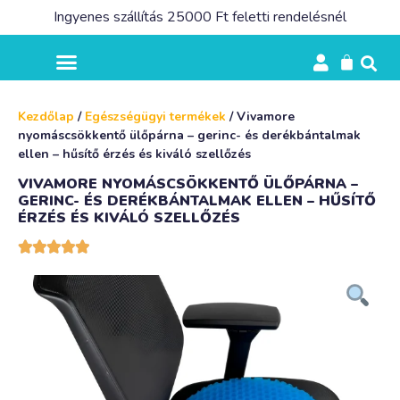
Ingyenes szállítás 25000 Ft feletti rendelésnél
Kezdőlap
/
Egészségügyi termékek
/ Vivamore
nyomáscsökkentő ülőpárna – gerinc- és derékbántalmak
ellen – hűsítő érzés és kiváló szellőzés
VIVAMORE NYOMÁSCSÖKKENTŐ ÜLŐPÁRNA –
GERINC- ÉS DERÉKBÁNTALMAK ELLEN – HŰSÍTŐ
ÉRZÉS ÉS KIVÁLÓ SZELLŐZÉS




