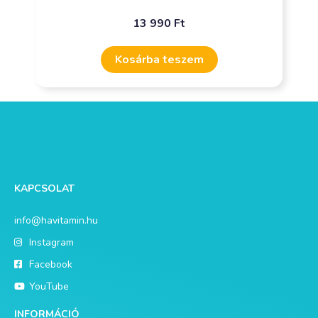
13 990
Ft
Kosárba teszem
KAPCSOLAT
info@havitamin.hu
Instagram
Facebook
YouTube
INFORMÁCIÓ