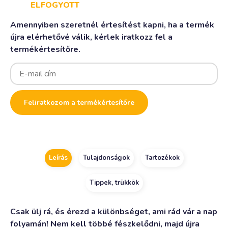
ELFOGYOTT
Amennyiben szeretnél értesítést kapni, ha a termék
újra elérhetővé válik, kérlek iratkozz fel a
termékértesítőre.
Enter
your
email
address
to
Feliratkozom a termékértesítőre
join
the
waitlist
for
this
product
Leírás
Tulajdonságok
Tartozékok
Tippek, trükkök
Csak ülj rá, és érezd a különbséget, ami rád vár a nap
folyamán! Nem kell többé fészkelődni, majd újra