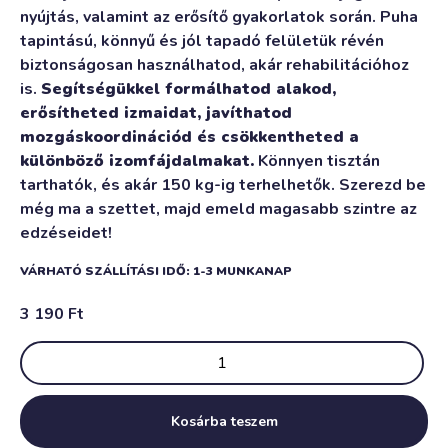
nyújtás, valamint az erősítő gyakorlatok során. Puha
tapintású, könnyű és jól tapadó felületük révén
biztonságosan használhatod, akár rehabilitációhoz
is.
Segítségükkel formálhatod alakod,
erősítheted izmaidat, javíthatod
mozgáskoordinációd és csökkentheted a
különböző izomfájdalmakat.
Könnyen tisztán
tarthatók, és akár 150 kg-ig terhelhetők. Szerezd be
még ma a szettet, majd emeld magasabb szintre az
edzéseidet!
VÁRHATÓ SZÁLLÍTÁSI IDŐ: 1-3 MUNKANAP
3 190
Ft
Kosárba teszem