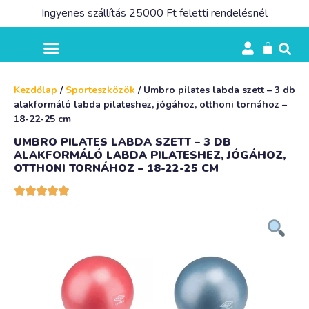
Ingyenes szállítás 25000 Ft feletti rendelésnél
Kezdőlap
/
Sporteszközök
/ Umbro pilates labda szett – 3 db
alakformáló labda pilateshez, jógához, otthoni tornához –
18-22-25 cm
UMBRO PILATES LABDA SZETT – 3 DB
ALAKFORMÁLÓ LABDA PILATESHEZ, JÓGÁHOZ,
OTTHONI TORNÁHOZ – 18-22-25 CM




