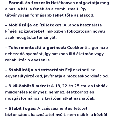
– Formál és feszesít:
Hatékonyan dolgoztatja meg
a has, a hát, a fenék és a comb izmait, így
látványosan formásabb lehet tőle az alakod.
– Mobilizálja az ízületeket:
A labda használata
kíméli az ízületeket, miközben fokozatosan növeli
azok mozgástartományát.
– Tehermentesíti a gerincet:
Csökkenti a gerincre
nehezedő nyomást, így hasznos ülő életmód vagy
rehabilitáció esetén is.
– Stabilizálja a testtartást:
Fejlesztheti az
egyensúlyérzéked, javíthatja a mozgáskoordinációd.
– 3 különböző méret:
A 18, 22 és 25 cm-es labdák
mindenféle igényhez, nemhez, életkorhoz és
mozgásformához is kiválóan alkalmazhatóak.
– Stabil fogás:
A csúszásmentes felület
biztonságos használatot nyújt, nem esik ki a kézből.