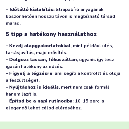
– Időtálló kialakítás:
Strapabíró anyagának
köszönhetően hosszú távon is megbízható társad
marad.
5 tipp a hatékony használathoz
–
Kezdj alapgyakorlatokkal
, mint például ülés,
tartásjavítás, majd erősítés.
–
Dolgozz lassan, fókuszáltan
, ugyanis így lesz
igazán hatékony az edzés.
–
Figyelj a légzésre
, ami segíti a kontrollt és oldja
a feszültséget.
–
Nyújtáshoz is ideális
, mert nem csak formál,
hanem lazít is.
–
Építsd be a napi rutinodba
: 10-15 perc is
elegendő lehet célod eléréséhez.