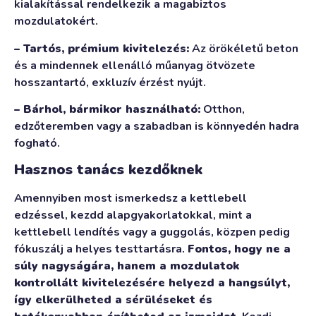
kialakítással rendelkezik a magabiztos
mozdulatokért.
– Tartós, prémium kivitelezés:
Az örökéletű beton
és a mindennek ellenálló műanyag ötvözete
hosszantartó, exkluzív érzést nyújt.
– Bárhol, bármikor használható:
Otthon,
edzőteremben vagy a szabadban is könnyedén hadra
fogható.
Hasznos tanács kezdőknek
Amennyiben most ismerkedsz a kettlebell
edzéssel, kezdd alapgyakorlatokkal, mint a
kettlebell lendítés vagy a guggolás, közpen pedig
fókuszálj a helyes testtartásra.
Fontos, hogy ne a
súly nagyságára, hanem a mozdulatok
kontrollált kivitelezésére helyezd a hangsúlyt,
így elkerülheted a sérüléseket és