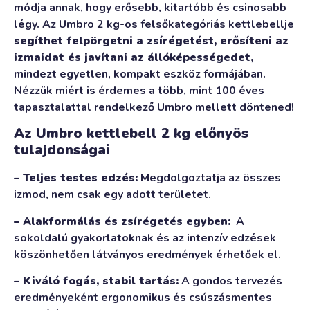
módja annak, hogy erősebb, kitartóbb és csinosabb
légy. Az Umbro 2 kg-os felsőkategóriás kettlebellje
segíthet felpörgetni a zsírégetést, erősíteni az
izmaidat és javítani az állóképességedet,
mindezt egyetlen, kompakt eszköz formájában.
Nézzük miért is érdemes a több, mint 100 éves
tapasztalattal rendelkező Umbro mellett döntened!
Az Umbro kettlebell 2 kg előnyös
tulajdonságai
– Teljes testes edzés:
Megdolgoztatja az összes
izmod, nem csak egy adott területet.
– Alakformálás és zsírégetés egyben:
A
sokoldalú gyakorlatoknak és az intenzív edzések
köszönhetően látványos eredmények érhetőek el.
– Kiváló fogás, stabil tartás:
A gondos tervezés
eredményeként ergonomikus és csúszásmentes