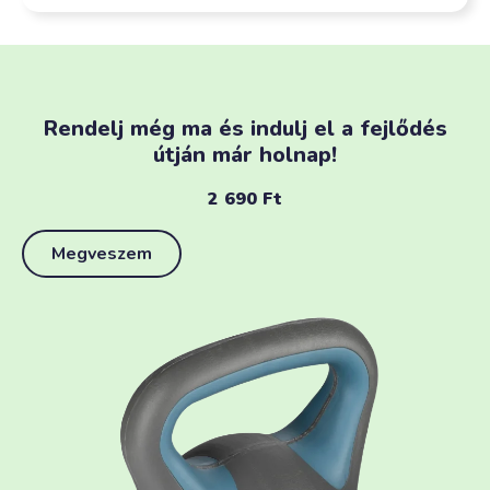
Rendelj még ma és indulj el a fejlődés
útján már holnap!
2 690
Ft
Megveszem