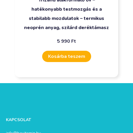
Trizand alakformáló öv –
hatékonyabb testmozgás és a
stabilabb mozdulatok – termikus
neoprén anyag, szilárd deréktámasz
5 990
Ft
Kosárba teszem
KAPCSOLAT