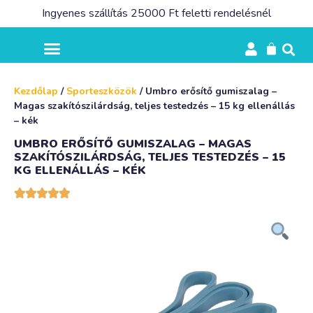
Ingyenes szállítás 25000 Ft feletti rendelésnél
Kezdőlap
/
Sporteszközök
/ Umbro erősítő gumiszalag –
Magas szakítószilárdság, teljes testedzés – 15 kg ellenállás
– kék
UMBRO ERŐSÍTŐ GUMISZALAG – MAGAS
SZAKÍTÓSZILÁRDSÁG, TELJES TESTEDZÉS – 15
KG ELLENÁLLÁS – KÉK




