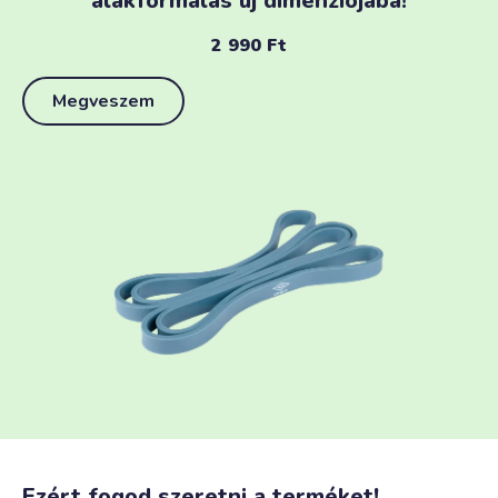
alakformálás új dimenziójába!
2 990
Ft
Megveszem
Ezért fogod szeretni a terméket!