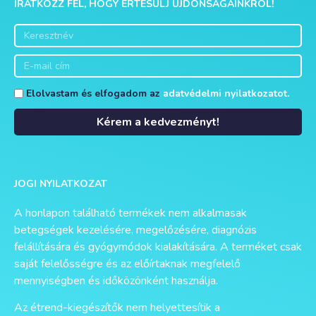
IRATKOZZ FEL, HOGY ÉRTESÜLJ ÚJDONSÁGAINKRÓL!
Elolvastam és elfogadom az
adatvédelmi nyilatkozatot.
Kérem a kedvezményt!
Alternative:
JOGI NYILATKOZAT
A honlapon található termékek nem alkalmasak
betegségek kezelésére, megelőzésére, diagnózis
felállítására és gyógymódok kialakítására. A terméket csak
saját felelősségre és az előírtaknak megfelelő
mennyiségben és időközönként használja.
Az étrend-kiegészítők nem helyettesítik a