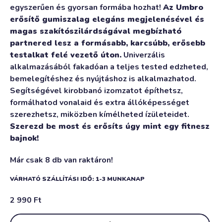
egyszerűen és gyorsan formába hozhat!
Az Umbro
erősítő gumiszalag elegáns megjelenésével és
magas szakítószilárdságával megbízható
partnered lesz a formásabb, karcsúbb, erősebb
testalkat felé vezető úton.
Univerzális
alkalmazásából fakadóan a teljes tested edzheted,
bemelegítéshez és nyújtáshoz is alkalmazhatod.
Segítségével kirobbanó izomzatot építhetsz,
formálhatod vonalaid és extra állóképességet
szerezhetsz, miközben kímélheted ízületeidet.
Szerezd be most és erősíts úgy mint egy fitnesz
bajnok!
Már csak 8 db van raktáron!
VÁRHATÓ SZÁLLÍTÁSI IDŐ: 1-3 MUNKANAP
2 990
Ft