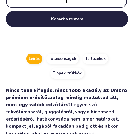
Kosárba teszem
Alternative:
Leírás
Tulajdonságok
Tartozékok
Tippek, trükkök
Nincs több kifogás, nincs több akadály az Umbro
prémium erősítőszalag mindig melletted áll,
mint egy valódi edzőtárs!
Legyen szó
fekvőtámaszról, guggolásról, vagy a bicepszed
erősítéséről, hatékonysága nem ismer határokat,
kompakt jellegéből fakadóan pedig ott és akkor
használod, ahol és amikor csak akarod!