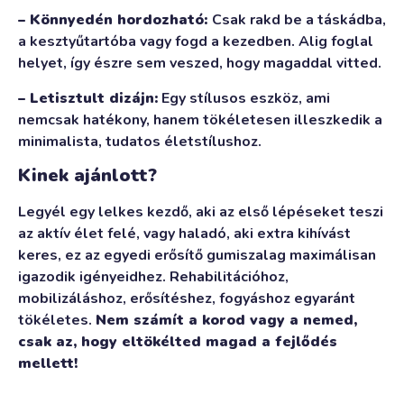
– Könnyedén hordozható:
Csak rakd be a táskádba,
a kesztyűtartóba vagy fogd a kezedben. Alig foglal
helyet, így észre sem veszed, hogy magaddal vitted.
– Letisztult dizájn:
Egy stílusos eszköz, ami
nemcsak hatékony, hanem tökéletesen illeszkedik a
minimalista, tudatos életstílushoz.
Kinek ajánlott?
Legyél egy lelkes kezdő, aki az első lépéseket teszi
az aktív élet felé, vagy haladó, aki extra kihívást
keres, ez az egyedi erősítő gumiszalag maximálisan
igazodik igényeidhez. Rehabilitációhoz,
mobilizáláshoz, erősítéshez, fogyáshoz egyaránt
tökéletes.
Nem számít a korod vagy a nemed,
csak az, hogy eltökélted magad a fejlődés
mellett!