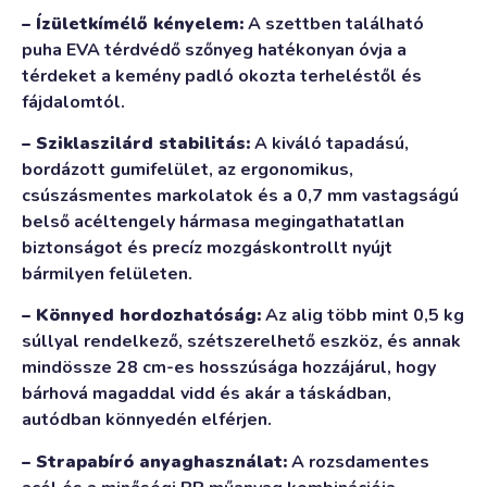
– Ízületkímélő kényelem:
A szettben található
puha EVA térdvédő szőnyeg hatékonyan óvja a
térdeket a kemény padló okozta terheléstől és
fájdalomtól.
– Sziklaszilárd stabilitás:
A kiváló tapadású,
bordázott gumifelület, az ergonomikus,
csúszásmentes markolatok és a 0,7 mm vastagságú
belső acéltengely hármasa megingathatatlan
biztonságot és precíz mozgáskontrollt nyújt
bármilyen felületen.
– Könnyed hordozhatóság:
Az alig több mint 0,5 kg
súllyal rendelkező, szétszerelhető eszköz, és annak
mindössze 28 cm-es hosszúsága hozzájárul, hogy
bárhová magaddal vidd és akár a táskádban,
autódban könnyedén elférjen.
– Strapabíró anyaghasználat:
A rozsdamentes