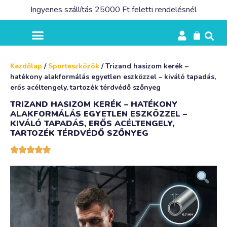
Ingyenes szállítás 25000 Ft feletti rendelésnél
Kezdőlap
/
Sporteszközök
/ Trizand hasizom kerék –
hatékony alakformálás egyetlen eszközzel – kiváló tapadás,
erős acéltengely, tartozék térdvédő szőnyeg
TRIZAND HASIZOM KERÉK – HATÉKONY
ALAKFORMÁLÁS EGYETLEN ESZKÖZZEL –
KIVÁLÓ TAPADÁS, ERŐS ACÉLTENGELY,
TARTOZÉK TÉRDVÉDŐ SZŐNYEG




