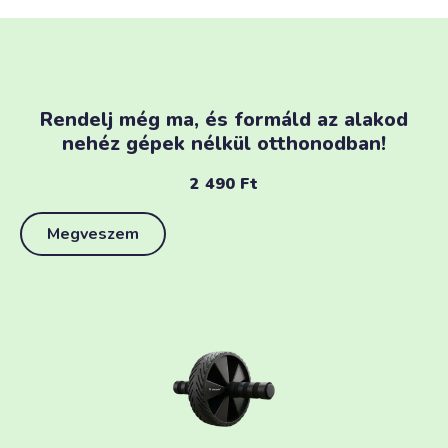
Rendelj még ma, és formáld az alakod
nehéz gépek nélkül otthonodban!
2 490
Ft
Megveszem