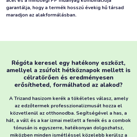
acél és a minőségi PP műanyag kombinációja
garantálja, hogy a termék hosszú évekig hű társad
maradjon az alakformálásban.
Régóta keresel egy hatékony eszközt,
amellyel a zsúfolt hétköznapok mellett is
célratörően és eredményesen
erősítheted, formálhatod az alakod?
A Trizand hasizom kerék a tökéletes válasz, amely
az edzőtermek professzionalizmusát hozza el
közvetlenül az otthonodba. Segítségével a has, a
hát, a váll és a kar izmai mellett a fenék és a combok
tónusán is egyszerre, hatékonyan dolgozhatsz,
miközben minden ismétléssel közelebb kerülsz a