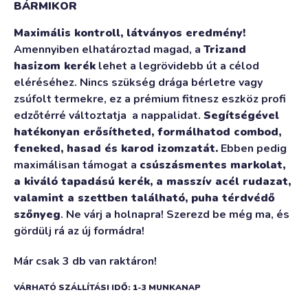
BÁRMIKOR
Maximális kontroll, látványos eredmény!
Amennyiben elhatároztad magad, a
Trizand
hasizom kerék
lehet a legrövidebb út a célod
eléréséhez. Nincs szükség drága bérletre vagy
zsúfolt termekre, ez a prémium fitnesz eszköz profi
edzőtérré változtatja a nappalidat.
Segítségével
hatékonyan erősítheted, formálhatod combod,
feneked, hasad és karod izomzatát.
Ebben pedig
maximálisan támogat a
csúszásmentes markolat,
a kiváló tapadású kerék, a masszív acél rudazat,
valamint a szettben található, puha térdvédő
szőnyeg
. Ne várj a holnapra! Szerezd be még ma, és
gördülj rá az új formádra!
Már csak 3 db van raktáron!
VÁRHATÓ SZÁLLÍTÁSI IDŐ: 1-3 MUNKANAP