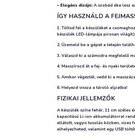
– Elegáns dizájn:
A szobád éke lesz ez
ÍGY HASZNÁLD A FEJMAS
1. Töltsd fel a készüléket a csomaghoz
készülék LED-lámpája pirosan világít)
2. Üzemeld be a gépet a tetején talá
3. Válaszd ki a számodra megfelelő m
4. Masszírozd át a fej- és nyaki terüle
5. Amikor végeztél, vedd ki a masszázs
6. Helyezd vissza a tároló aljzatba!
FIZIKAI JELLEMZŐK
A készülék színe fehér, 11 cm széles 
kapacitású Li-ion akkumulátorral ren
ellátott, vagyis tusolás közben, vizes
elhelyezheted, valamint egy USB töltőt