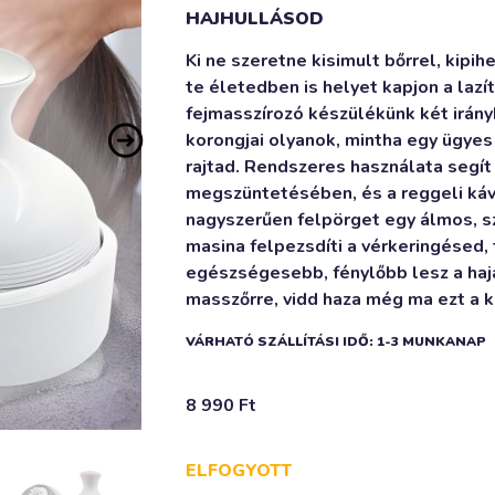
HAJHULLÁSOD
Ki ne szeretne kisimult bőrrel, kipihe
te életedben is helyet kapjon a lazí
fejmasszírozó készülékünk két irán
korongjai olyanok, mintha egy ügye
rajtad. Rendszeres használata segít 
megszüntetésében, és a reggeli kávé
nagyszerűen felpörget egy álmos, sz
masina felpezsdíti a vérkeringésed, 
egészségesebb, fénylőbb lesz a haja
masszőrre, vidd haza még ma ezt a k
VÁRHATÓ SZÁLLÍTÁSI IDŐ: 1-3 MUNKANAP
8 990
Ft
ELFOGYOTT