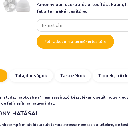
Amennyiben szeretnél értesítést kapni, ha
fel a termékértesítőre.
Enter
your
email
address
to
Feliratkozom a termékértesítőre
join
the
waitlist
for
this
product
s
Tulajdonságok
Tartozékok
Tippek, trük
em tudsz napközben? Fejmasszírozó készülékünk segít, hogy kiegy
de felfrissíti hajhagymáidat.
ONY HATÁSAI
katempó miatt kialakult tartós stressz nemcsak a lélekre, de test