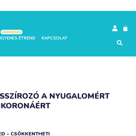
HAMAROSAN
NGYENES ÉTREND
KAPCSOLAT
SSZÍROZÓ A NYUGALOMÉRT
AJKORONÁÉRT
ED – CSÖKKENTHETI