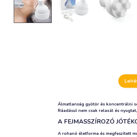
Leírá
Álmatlanság gyötör és koncentrálni s
Ráadásul nem csak relaxál és nyugtat, 
A FEJMASSZÍROZÓ JÓTÉK
A rohanó életforma és megfeszített mun