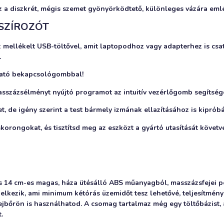
 a diszkrét, mégis szemet gyönyörködtető, különleges vázára eml
SZÍROZÓT
 mellékelt USB-töltővel, amit laptopodhoz vagy adapterhez is csatl
.
lható bekapcsológombbal!
asszázsélményt nyújtó programot az intuitív vezérlőgomb segítség
tet, de igény szerint a test bármely izmának ellazításához is kiprób
korongokat, és tisztítsd meg az eszközt a gyártó utasítását követv
és 14 cm-es magas, háza ütésálló ABS műanyagból, masszázsfejei p
delkezik, ami minimum kétórás üzemidőt tesz lehetővé, teljesítmé
 fejbőrön is használhatod. A csomag tartalmaz még egy töltőbázist,
.