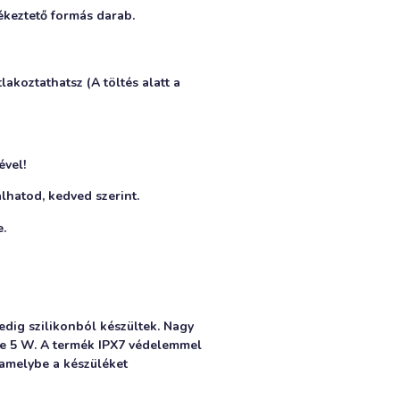
ékeztető formás darab.
akoztathatsz (A töltés alatt a
ével!
álhatod, kedved szerint.
e.
edig szilikonból készültek. Nagy
nye 5 W. A termék IPX7 védelemmel
 amelybe a készüléket