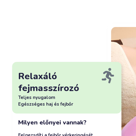
Relaxáló
fejmasszírozó
Teljes nyugalom
Egészséges haj és fejbőr
Milyen előnyei vannak?
Felpezsdíti a fejbőr vérkeringését