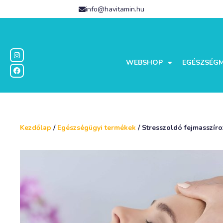
info@havitamin.hu
WEBSHOP
EGÉSZSÉG
Kezdőlap
/
Egészségügyi termékek
/ Stresszoldó fejmasszír