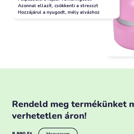
Azonnal ellazít, csökkenti a stresszt
Hozzájárul a nyugodt, mély alváshoz
Rendeld meg termékünket 
verhetetlen áron!
8 990
Ft
Megveszem