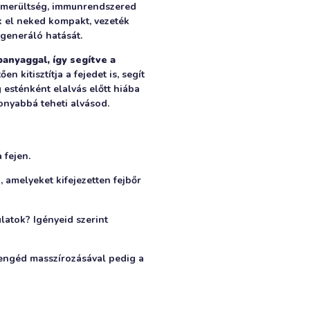
 kimerültség, immunrendszered
uk el neked kompakt, vezeték
egeneráló hatását.
panyaggal, így segítve a
n kitisztítja a fejedet is, segít
g esténként elalvás előtt hiába
onyabbá teheti alvásod.
 fejen.
 amelyeket kifejezetten fejbőr
tok? Igényeid szerint
engéd masszírozásával pedig a