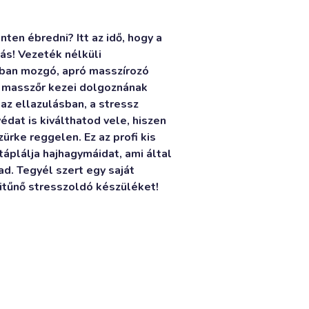
nten ébredni? Itt az idő, hogy a
tás! Vezeték nélküli
yban mozgó, apró masszírozó
s masszőr kezei dolgoznának
az ellazulásban, a stressz
dat is kiválthatod vele, hiszen
ürke reggelen. Ez az profi kis
táplálja hajhagymáidat, ami által
d. Tegyél szert egy saját
itűnő stresszoldó készüléket!