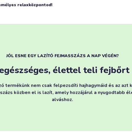
emélyes relaxközpontod!
JÓL ESNE EGY LAZÍTÓ FEJMASSZÁZS A NAP VÉGÉN?
egészséges, élettel teli fejbőrt
ó termékünk nem csak felpezsdíti hajhagymáid és az azt 
százs közben el is lazít, amely hozzájárul a nyugodtabb él
alváshoz.