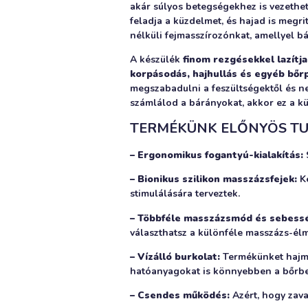
akár súlyos betegségekhez is vezethet
feladja a küzdelmet, és hajad is megr
nélküli fejmasszírozónkat, amellyel bá
A készülék
finom rezgésekkel lazítja
korpásodás, hajhullás és egyéb bőr
megszabadulni a feszültségektől és neg
számlálod a bárányokat, akkor ez a k
TERMÉKÜNK ELŐNYÖS T
– Ergonomikus fogantyú-kialakítás:
S
– Bionikus szilikon masszázsfejek:
Ké
stimulálására terveztek.
– Többféle masszázsmód és sebess
választhatsz a különféle masszázs-él
– Vízálló burkolat:
Termékünket hajmo
hatóanyagokat is könnyebben a bőrbe 
– Csendes működés:
Azért, hogy zava