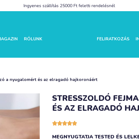
Ingyenes szállítás 25000 Ft feletti rendelésnél
MAGAZIN
RÓLUNK
FELIRATKOZÁS
I
ozó a nyugalomért és az elragadó hajkoronáért
STRESSZOLDÓ FEJMA
ÉS AZ ELRAGADÓ H





MEGNYUGTATJA TESTED ÉS LELK