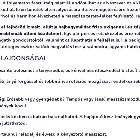
. A folyamatos feszültség miatt állandósulhat az alvászavar és a
itkulhat. Ezen tünetek ellensúlyozására illetve megelőzésére hozt
rhol és bármikor élvezheted a masszázs testet-lelket felfrissítő, r
 el fejbőröd izmait, ellátja hajhagymáidat friss oxigénnel és tá
problémák elleni küzdelmet
. Egy pár perces relaxkezelés érezhetőe
atív gondolatoktól, valamint csillapíthatja a fejfájást is. Ha pedi
ülönleges eszköz valódi megváltás lesz a számodra, ugyanis haték
ULAJDONSÁGAI
zinte belesimul a tenyeredbe, és kényelmes illeszkedést biztosít a
tirányú forgással és többirányú rotációs mozgással rendelkeznek,
ég:
Erősebb vagy gyengédebb? Tempós vagy lassú masszázsmozdula
mények közül.
sás közben is bátran használhatod. A hajápoló készítmények gy
juttathatod.
rtalanul relaxálj és élvezd a kényeztető masszázst.