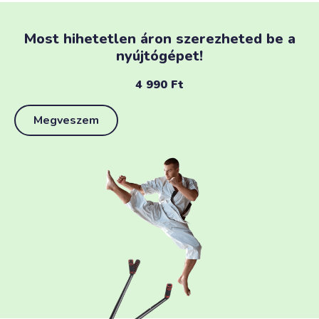
Most hihetetlen áron szerezheted be a
nyújtógépet!
4 990
Ft
Megveszem