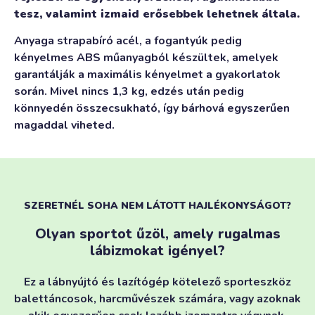
tesz, valamint izmaid erősebbek lehetnek általa.
Anyaga strapabíró acél, a fogantyúk pedig
kényelmes ABS műanyagból készültek, amelyek
garantálják a maximális kényelmet a gyakorlatok
során. Mivel nincs 1,3 kg, edzés után pedig
könnyedén összecsukható, így bárhová egyszerűen
magaddal viheted.
SZERETNÉL SOHA NEM LÁTOTT HAJLÉKONYSÁGOT?
Olyan sportot űzöl, amely rugalmas
lábizmokat igényel?
Ez a lábnyújtó és lazítógép kötelező sporteszköz
balettáncosok, harcművészek számára, vagy azoknak