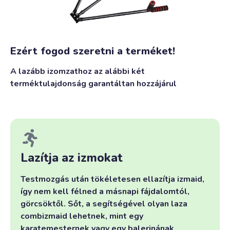
Ezért fogod szeretni a terméket!
A lazább izomzathoz az alábbi két
terméktulajdonság garantáltan hozzájárul
Lazítja az izmokat
Testmozgás után tökéletesen ellazítja izmaid,
így nem kell félned a másnapi fájdalomtól,
görcsöktől. Sőt, a segítségével olyan laza
combizmaid lehetnek, mint egy
karatemesternek vagy egy balerinának.