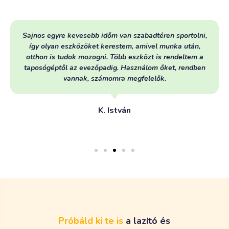
Sajnos egyre kevesebb időm van szabadtéren sportolni,
így olyan eszközöket kerestem, amivel munka után,
otthon is tudok mozogni. Több eszközt is rendeltem a
taposógéptől az evezőpadig. Használom őket, rendben
vannak, számomra megfelelők.
K. István
Próbáld
ki
te
is
a
l
a
z
í
t
ó
é
s
n
y
ú
j
t
ó
g
é
p
e
t
!