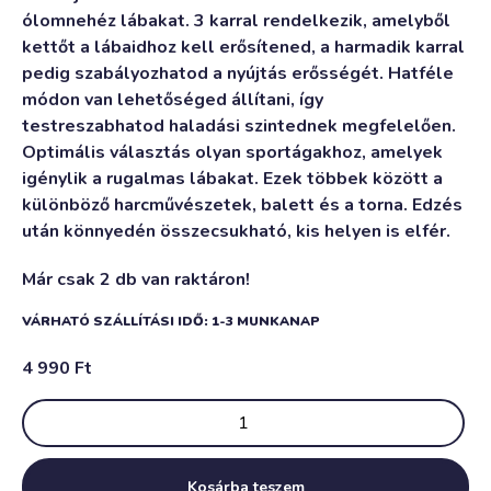
ólomnehéz lábakat. 3 karral rendelkezik, amelyből
kettőt a lábaidhoz kell erősítened, a harmadik karral
pedig szabályozhatod a nyújtás erősségét. Hatféle
módon van lehetőséged állítani, így
testreszabhatod haladási szintednek megfelelően.
Optimális választás olyan sportágakhoz, amelyek
igénylik a rugalmas lábakat. Ezek többek között a
különböző harcművészetek, balett és a torna. Edzés
után könnyedén összecsukható, kis helyen is elfér.
Már csak 2 db van raktáron!
VÁRHATÓ SZÁLLÍTÁSI IDŐ: 1-3 MUNKANAP
4 990
Ft
Kosárba teszem