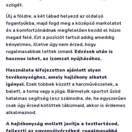
szögét.
Ülj a földre, a két lábad helyezd az oldalsó
fogantyúkba, majd fogd meg a középső markolatot
és a komfortzónádnak megfelelően kezdd el húzni
magad felé. Ezt a pozíciót tartsd addig ameddig
kényelmes, illetve úgy nem érzed, hogy
rugalmasabbak lettek izmaid.
Edzések után is
hasznos lehet, az izomzat nyújtásához.
Használata kifejezetten ajánlott olyan
tevékenységhez, amely hajlékony alkatot
igényel.
Ezek többek között a harcművészetek, a
balett, a torna vagy a jóga. Bármelyik sportot űzöd
hatalmas segítség lesz számodra, de, ha egyszerűen
csak úgy érzed kötöttek lábizmaid, akkor is érdemes
alkalmaznod.
A hajlékonyság mellett javítja a testtartásod,
fejleszti az egyensúlyérzéked, rugalmasabbá