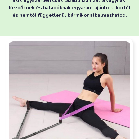
akik egyszerűen csak lazább izomzatra vágynak.
Kezdőknek és haladóknak egyaránt ajánlott, kortól
és nemtől függetlenül bármikor alkalmazhatod.