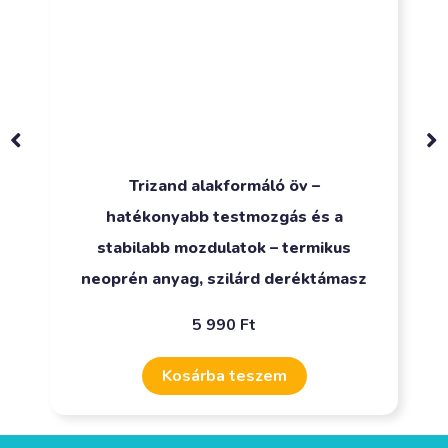
Trizand alakformáló öv –
hatékonyabb testmozgás és a
stabilabb mozdulatok – termikus
neoprén anyag, szilárd deréktámasz
5 990
Ft
Kosárba teszem