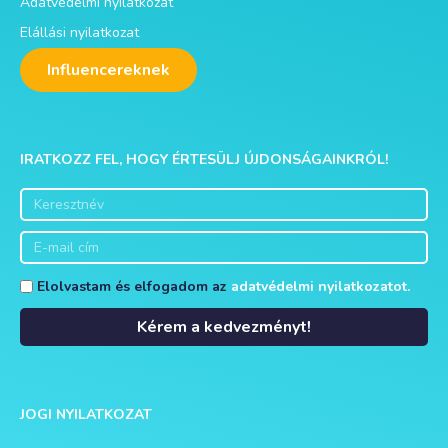
Adatvédelmi nyilatkozat
Elállási nyilatkozat
Influencereknek
IRATKOZZ FEL, HOGY ÉRTESÜLJ ÚJDONSÁGAINKRÓL!
Elolvastam és elfogadom az
adatvédelmi nyilatkozatot.
Kérem a kedvezményt!
Alternative:
JOGI NYILATKOZAT