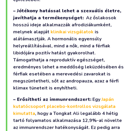
– Jótékony hatással lehet a szexuális életre,
javíthatja a termékenységet:
Az őslakosok
hosszú ideje alkalmazzák afrodiziákumként,
melynek alapját
klinikai vizsgálatok
is
alátámasztják. A hormonális egyensúly
helyreállításával, mind a nők, mind a férfiak
libidójára pozitív hatást gyakorolhat.
Támogathatja a reproduktív egészséget,
eredményes lehet a meddőség leküzdésében és
férfiak esetében a merevedési zavarokat is
megszüntetheti, sőt az andropauza, azaz a férfi
klimax tüneteit is enyhítheti.
– Erősítheti az immunrendszert:
Egy
Japán
kutatócsoport placebo-kontrollos vizsgálata
kimutatta
, hogy a Tongkat Ali legalább 4 hétig
tartó folyamatos alkalmazása 12,9%-al növelte
az immunrendszer hatékonyságát. Ez pedig arra