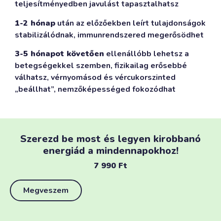
teljesítményedben javulást tapasztalhatsz
1-2 hónap
után az előzőekben leírt tulajdonságok
stabilizálódnak, immunrendszered megerősödhet
3-5 hónapot követően
ellenállóbb lehetsz a
betegségekkel szemben, fizikailag erősebbé
válhatsz, vérnyomásod és vércukorszinted
„beállhat”, nemzőképességed fokozódhat
Szerezd be most és legyen kirobbanó
energiád a mindennapokhoz!
7 990
Ft
Megveszem