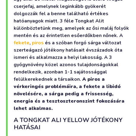
cserjefaj, amelynek leginkább gyökerét
dolgozzák fel a benne található értékes
hatóanyagok miatt. 3 féle Tongkat Alit
különböztetünk meg, amelyek az ősi maláj folyók
mentén és az érintetlen esőerdőkben nőnek. A
fekete
,
piros
és a szóban forgó sárga változat
szerteágazó jótékony hatásait évszázadok óta
ismeri és alkalmazza a helyi lakosság. A 3
gyógynövény közel azonos tulajdonságokkal
rendelkezik, azonban 1-1 sajátossággal
felülkerekednek a társaikon.
A piros a
vérkeringés problémáira, a fekete a libidó
növelésére, a sárga pedig a frissesség,
energia és a tesztoszteronszint fokozására
lehet alkalmas.
A TONGKAT ALI YELLOW JÓTÉKONY
HATÁSAI