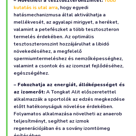
– Növelheti a tesztoszteronszintet:
Több
kutatás is utal arra
, hogy egyedi
hatásmechanizmusa által aktiválhatja a
mellékvesét, az agyalapi mirigyet, a heréket,
valamint a petefészket a több tesztoszteron
termelés érdekében. Az optimális
tesztoszteronszint hozzájárulhat a libidó
növekedéséhez, a megfelelő
spermiumtermeléshez és nemzőképességhez,
valamint a csontok és az izomzat fejlődéséhez,
egészségéhez.
– Fokozhatja az energiát, állóképességet és
az izomerőt:
A Tongkat Alit előszeretettel
alkalmazzák a sportolók az edzés megkezdése
előtt hatékonyságuk növelése érdekében.
Folyamatos alkalmazása növelheti az anaerob
teljesítményt, segíthet az izmok
regenerációjában és a sovány izomtömeg
építésében.