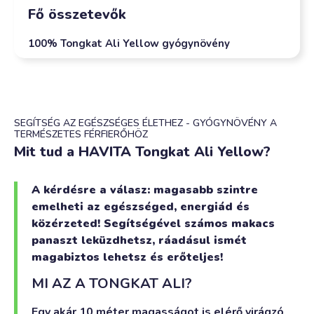
Fő összetevők
100% Tongkat Ali Yellow gyógynövény
SEGÍTSÉG AZ EGÉSZSÉGES ÉLETHEZ - GYÓGYNÖVÉNY A
TERMÉSZETES FÉRFIERŐHÖZ
Mit tud a HAVITA Tongkat Ali Yellow?
A kérdésre a válasz: magasabb szintre
emelheti az egészséged, energiád és
közérzeted! Segítségével számos makacs
panaszt leküzdhetsz, ráadásul ismét
magabiztos lehetsz és erőteljes!
MI AZ A TONGKAT ALI?
Egy akár 10 méter magasságot is elérő virágzó