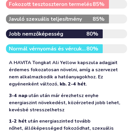
Fokozott tesztoszteron termelés
85%
Javuló szexuális teljesítmény
85%
Jobb nemzőképesség
80%
Normál vérnyomás és vércukorszint
80%
A HAVITA Tongkat Ali Yellow kapszula adagjait
érdemes fokozatosan növelni, amíg a szervezet
nem alkalmazkodik a hatóanyagokhoz. Ez
egyénenként változó,
kb. 2-4 hét
.
3-4 nap
után után már érezhetsz enyhe
energiaszint növekedést, közérzeted jobb lehet,
kevésbé stresszelhetsz
1-2 hét
után energiaszinted tovább
nőhet,
állóképességed fokozódhat,
szexuális