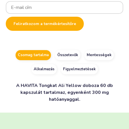
Enter
your
email
address
to
Feliratkozom a termékértesítőre
join
the
waitlist
for
this
product
Csomag tartalma
Összetevők
Mentességek
Alkalmazás
Figyelmeztetések
A HAVITA Tongkat Ali Yellow doboza 60 db
kapszulát tartalmaz, egyenként 300 mg
hatóanyaggal.