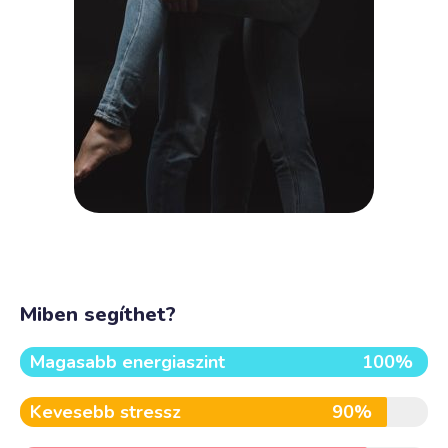
Miben segíthet?
Magasabb energiaszint
100%
Kevesebb stressz
90%