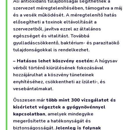
Ali antioxidáns tulajdonságai segíthetnek a
szervezet méregtelenítésében, támogatva a máj
és a vesék működését. A méregtelenítő hatás
elősegítheti a toxinok eltávolítását a
szervezetből, javítva ezzel az általános
egészséget és vitalitást. Továbbá
gyulladáscsökkentő, baktérium- és parazitaökő
tulajdonságokkal is rendelkezhet.
– Hatásos lehet köszvény esetén:
A húgysav
vérből történő kiürülésének fokozásával
hozzájárulhat a köszvény tüneteinek
enyhítéséhez, csökkentheti az ízületi-, és
vesebántalmakat.
Összesen már
több mint 300 vizsgálatot és
kísérletet végeztek a gyógynövénnyel
kapcsolatban
, amelyek mindegyike
megerősítette a hatékonyságát és
biztonságosságát.
Jelenleg is folynak