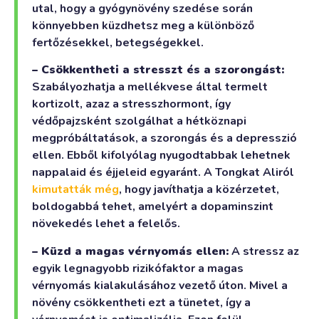
utal, hogy a gyógynövény szedése során
könnyebben küzdhetsz meg a különböző
fertőzésekkel, betegségekkel.
– Csökkentheti a stresszt és a szorongást:
Szabályozhatja a mellékvese által termelt
kortizolt, azaz a stresszhormont, így
védőpajzsként szolgálhat a hétköznapi
megpróbáltatások, a szorongás és a depresszió
ellen. Ebből kifolyólag nyugodtabbak lehetnek
nappalaid és éjjeleid egyaránt. A Tongkat Aliról
kimutatták még
, hogy javíthatja a közérzetet,
boldogabbá tehet, amelyért a dopaminszint
növekedés lehet a felelős.
– Küzd a magas vérnyomás ellen:
A stressz az
egyik legnagyobb rizikófaktor a magas
vérnyomás kialakulásához vezető úton. Mivel a
növény csökkentheti ezt a tünetet, így a