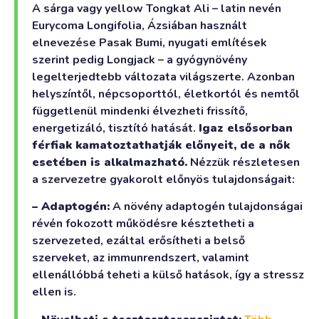
A sárga vagy yellow Tongkat Ali – latin nevén
Eurycoma Longifolia, Ázsiában használt
elnevezése Pasak Bumi, nyugati említések
szerint pedig Longjack – a gyógynövény
legelterjedtebb változata világszerte. Azonban
helyszíntől, népcsoporttól, életkortól és nemtől
függetlenül mindenki élvezheti frissítő,
energetizáló, tisztító hatását.
Igaz elsősorban
férfiak kamatoztathatják előnyeit, de a nők
esetében is alkalmazható.
Nézzük részletesen
a szervezetre gyakorolt előnyös tulajdonságait:
– Adaptogén:
A növény adaptogén tulajdonságai
révén fokozott működésre késztetheti a
szervezeted, ezáltal erősítheti a belső
szerveket, az immunrendszert, valamint
ellenállóbbá teheti a külső hatások, így a stressz
ellen is.