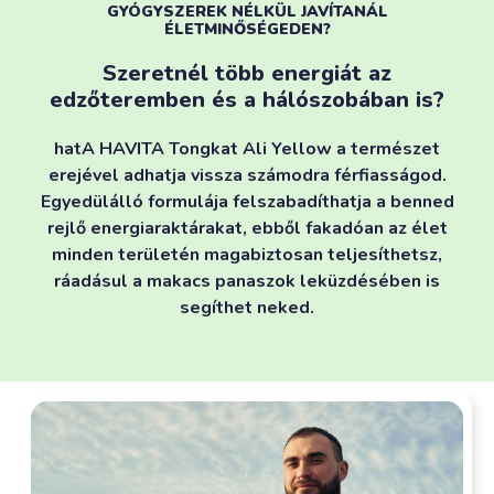
GYÓGYSZEREK NÉLKÜL JAVÍTANÁL
ÉLETMINŐSÉGEDEN?
Szeretnél több energiát az
edzőteremben és a hálószobában is?
hatA HAVITA Tongkat Ali Yellow a természet
erejével adhatja vissza számodra férfiasságod.
Egyedülálló formulája felszabadíthatja a benned
rejlő energiaraktárakat, ebből fakadóan az élet
minden területén magabiztosan teljesíthetsz,
ráadásul a makacs panaszok leküzdésében is
segíthet neked.