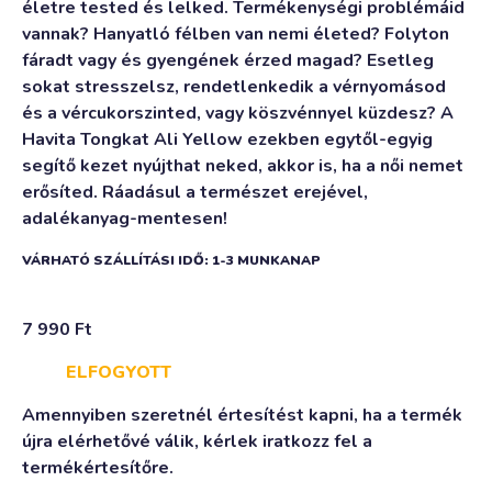
életre tested és lelked. Termékenységi problémáid
vannak? Hanyatló félben van nemi életed? Folyton
fáradt vagy és gyengének érzed magad? Esetleg
sokat stresszelsz, rendetlenkedik a vérnyomásod
és a vércukorszinted, vagy köszvénnyel küzdesz? A
Havita Tongkat Ali Yellow ezekben egytől-egyig
segítő kezet nyújthat neked, akkor is, ha a női nemet
erősíted. Ráadásul a természet erejével,
adalékanyag-mentesen!
VÁRHATÓ SZÁLLÍTÁSI IDŐ: 1-3 MUNKANAP
7 990
Ft
ELFOGYOTT
Amennyiben szeretnél értesítést kapni, ha a termék
újra elérhetővé válik, kérlek iratkozz fel a
termékértesítőre.