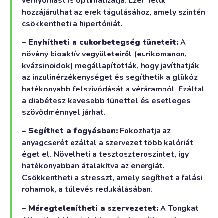
vérnyomást is optimalizálja. Ezen felül
hozzájárulhat az erek tágulásához, amely szintén
csökkentheti a hipertóniát.
– Enyhítheti a cukorbetegség tüneteit:
A
növény bioaktív vegyületeiről (eurikomanon,
kvázsinoidok) megállapították, hogy javíthatják
az inzulinérzékenységet és segíthetik a glükóz
hatékonyabb felszívódását a véráramból. Ezáltal
a diabétesz kevesebb tünettel és esetleges
szövődménnyel járhat.
– Segíthet a fogyásban:
Fokozhatja az
anyagcserét ezáltal a szervezet több kalóriát
éget el. Növelheti a tesztoszteroszintet, így
hatékonyabban átalakítva az energiát.
Csökkentheti a stresszt, amely segíthet a falási
rohamok, a túlevés redukálásában.
– Méregtelenítheti a szervezetet:
A Tongkat