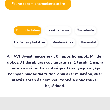
to
Feliratkozom a termékértesítőre
join
the
waitlist
for
this
product
Doboz tartalma
Tasak tartalma
Összetevők
Hatóanyag tartalom
Mentességek
Használat
A HAVITA-nál nincsenek 30 napos hónapok. Minden
doboz 31 darab tasakot tartalmaz. 1 tasak, 1 napra
fedezi a számodra szükséges tápanyagokat, így
könnyen magaddal tudod vinni akár munkába, akár
utazás során és nem kell többé a dobozokkal
bajlódnod.