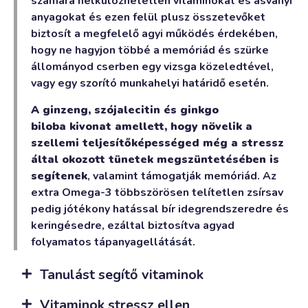
számára nélkülözhetetlen vitaminokat és ásványi
anyagokat és ezen felül plusz összetevőket
biztosít a megfelelő agyi működés érdekében,
hogy ne hagyjon többé a memóriád és szürke
állományod cserben egy vizsga közeledtével,
vagy egy szorító munkahelyi határidő esetén.
A ginzeng, szójalecitin és ginkgo
biloba kivonat amellett, hogy növelik a
szellemi teljesítőképességed még a stressz
által okozott tünetek megszüntetésében is
segítenek
, valamint támogatják memóriád. Az
extra Omega-3 többszörösen telítetlen zsírsav
pedig jótékony hatással bír idegrendszeredre és
keringésedre, ezáltal biztosítva agyad
folyamatos tápanyagellátását.
Tanulást segítő vitaminok
Vitaminok stressz ellen