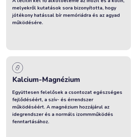
A lecitin két fő alkotóeleme az inozit és a kolin,
melyekről kutatások sora bizonyította, hogy
jótékony hatással bír memóriádra és az agyad
működésére.
Kalcium-Magnézium
Együttesen felelősek a csontozat egészséges
fejlődéséért, a szív- és érrendszer
működéséért. A magnézium hozzájárul az
idegrendszer és a normáls izommműködés
fenntartásához.