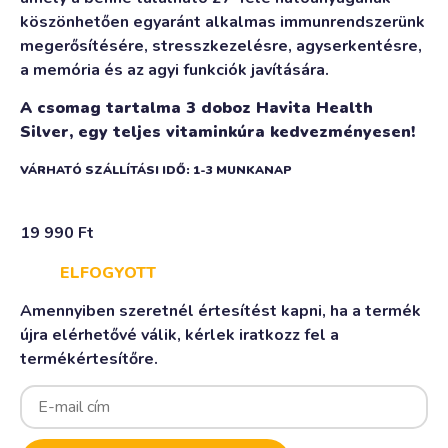
köszönhetően egyaránt alkalmas immunrendszerünk
megerősítésére, stresszkezelésre, agyserkentésre,
a memória és az agyi funkciók javítására.
A csomag tartalma 3 doboz Havita Health
Silver, egy teljes vitaminkúra kedvezményesen!
VÁRHATÓ SZÁLLÍTÁSI IDŐ: 1-3 MUNKANAP
19 990
Ft
ELFOGYOTT
Amennyiben szeretnél értesítést kapni, ha a termék
újra elérhetővé válik, kérlek iratkozz fel a
termékértesítőre.
Enter
your
email
address