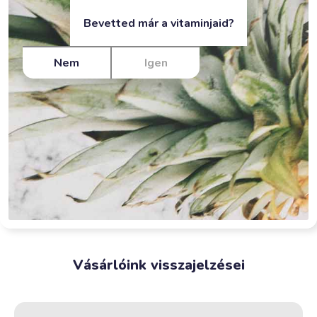
Bevetted már a vitaminjaid?
Nem
Igen
Vásárlóink visszajelzései