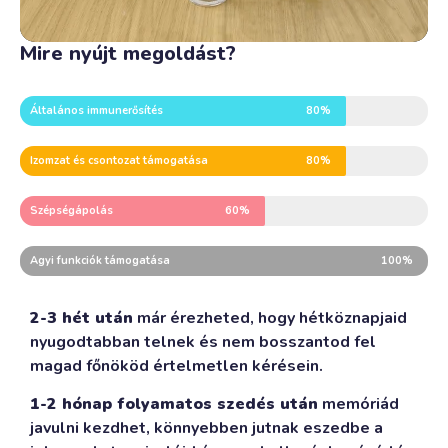
Mire nyújt megoldást?
Általános immunerősítés
80%
Izomzat és csontozat támogatása
80%
Szépségápolás
60%
Agyi funkciók támogatása
100%
2-3 hét után
már érezheted, hogy hétköznapjaid
nyugodtabban telnek és nem bosszantod fel
magad főnököd értelmetlen kérésein.
1-2 hónap folyamatos szedés után
memóriád
javulni kezdhet, könnyebben jutnak eszedbe a