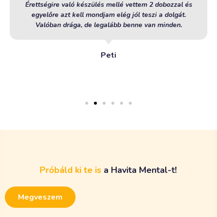
Érettségire való készülés mellé vettem 2 dobozzal és
egyelőre azt kell mondjam elég jól teszi a dolgát.
Valóban drága, de legalább benne van minden.
Peti
Próbáld
ki
te
is
a
H
a
v
i
t
a
M
e
n
t
a
l
-
t
!
Megveszem