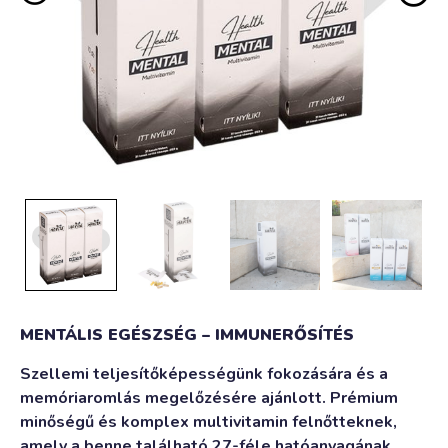
MENTÁLIS EGÉSZSÉG – IMMUNERŐSÍTÉS
Szellemi teljesítőképességünk fokozására és a
memóriaromlás megelőzésére ajánlott. Prémium
minőségű és komplex multivitamin felnőtteknek,
amely a benne található 27-féle hatóanyagának