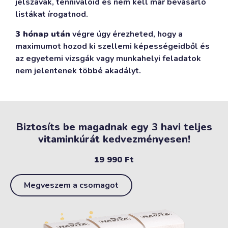
jelszavak, tennivalóid és nem kell már bevásárló
listákat írogatnod.
3 hónap után
végre úgy érezheted, hogy a
maximumot hozod ki szellemi képességeidből és
az egyetemi vizsgák vagy munkahelyi feladatok
nem jelentenek többé akadályt.
Biztosíts be magadnak egy 3 havi teljes
vitaminkúrát kedvezményesen!
19 990
Ft
Megveszem a csomagot