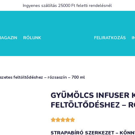
Ingyenes szállítás 25000 Ft feletti rendelésnél
MAGAZIN
RÓLUNK
FELIRATKOZÁS
I
szetes feltöltődéshez – rózsaszín – 700 ml
GYÜMÖLCS INFUSER 
FELTÖLTŐDÉSHEZ – R





STRAPABÍRÓ SZERKEZET – KÖNN