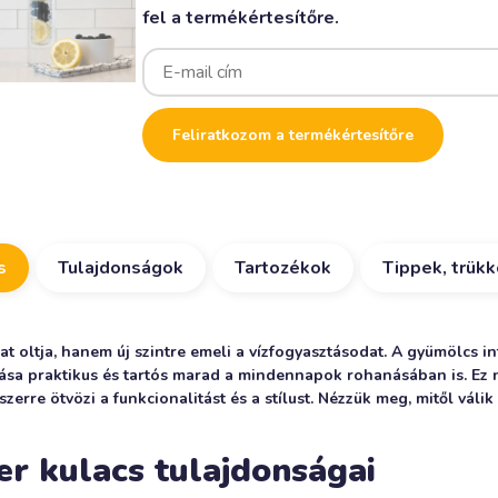
fel a termékértesítőre.
Enter
your
email
address
to
Feliratkozom a termékértesítőre
join
the
waitlist
for
this
product
s
Tulajdonságok
Tartozékok
Tippek, trük
t oltja, hanem új szintre emeli a vízfogyasztásodat. A gyümölcs in
tása praktikus és tartós marad a mindennapok rohanásában is. Ez n
zerre ötvözi a funkcionalitást és a stílust. Nézzük meg, mitől váli
er kulacs tulajdonságai