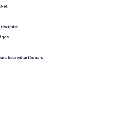
kel.
isztítást.
ágos.
an, kesztyűtartódban.