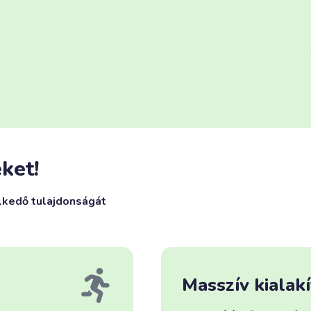
ket!
lkedő tulajdonságát
Masszív kialakí