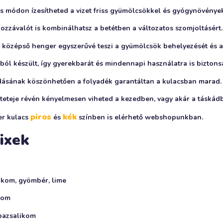
 módon ízesítheted a vizet friss gyümölcsökkel és gyógynövények
ozzávalót is kombinálhatsz a betétben a változatos szomjoltásért.
 középső henger egyszerűvé teszi a gyümölcsök behelyezését és a t
l készült, így gyerekbarát és mindennapi használatra is biztons
ásának köszönhetően a folyadék garantáltan a kulacsban marad.
eteje révén kényelmesen viheted a kezedben, vagy akár a táskádb
piros
kék
er kulacs
és
színben is elérhető webshopunkban.
mixek
ikom, gyömbér, lime
trom
 bazsalikom