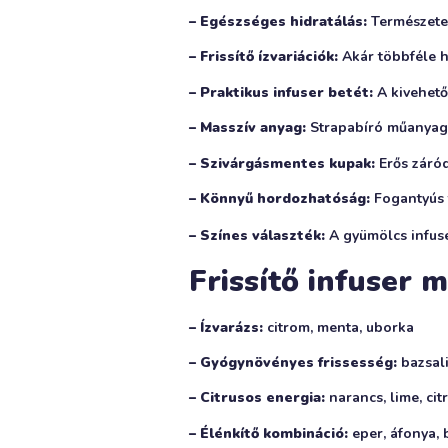
– Egészséges hidratálás:
Természetes
– Frissítő ízvariációk:
Akár többféle h
– Praktikus infuser betét:
A kivehető
– Masszív anyag:
Strapabíró műanyagbó
– Szivárgásmentes kupak:
Erős záród
– Könnyű hordozhatóság:
Fogantyús t
– Színes választék:
A gyümölcs infus
Frissítő infuser 
– Ízvarázs:
citrom, menta, uborka
– Gyógynövényes frissesség:
bazsal
– Citrusos energia:
narancs, lime, ci
– Élénkítő kombináció:
eper, áfonya,