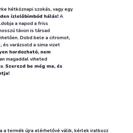
rke hétköznapi szokás, vagy egy
den ízlelőbimbód hálás!
A
dobja a napod a friss
osszú távon is társad
hetően. Dobd bele a citromot,
 és varázsold a sima vizet
yen hordozható, nem
tran magaddal viheted
ra.
Szerezd be még ma, és
tja!
 a termék újra elérhetővé válik, kérlek iratkozz