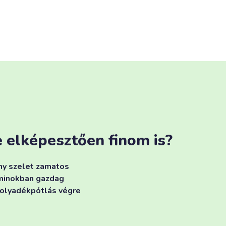
e elképesztően finom is?
ány szelet zamatos
taminokban gazdag
 folyadékpótlás végre