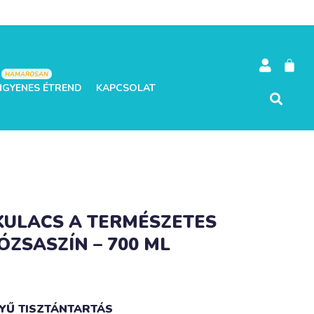
HAMAROSAN
NGYENES ÉTREND
KAPCSOLAT
KULACS A TERMÉSZETES
ÓZSASZÍN – 700 ML
YŰ TISZTÁNTARTÁS