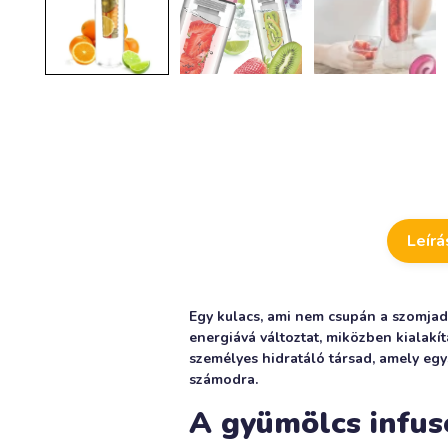
Leírá
Egy kulacs, ami nem csupán a szomjada
energiává változtat, miközben kialakí
személyes hidratáló társad, amely egys
számodra.
A gyümölcs infus