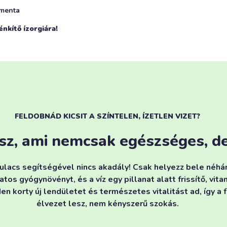
menta
énkítő ízorgiára!
FELDOBNÁD KICSIT A SZÍNTELEN, ÍZETLEN VIZET?
ysz, ami nemcsak egészséges, d
ulacs segítségével nincs akadály! Csak helyezz bele néh
atos gyógynövényt, és a víz egy pillanat alatt frissítő, vi
en korty új lendületet és természetes vitalitást ad, így a
élvezet lesz, nem kényszerű szokás.