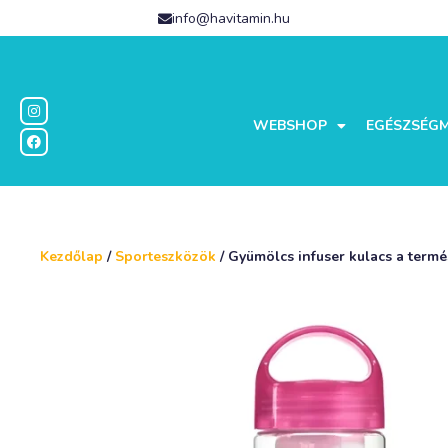
info@havitamin.hu
WEBSHOP
EGÉSZSÉG
Kezdőlap
/
Sporteszközök
/ Gyümölcs infuser kulacs a termé