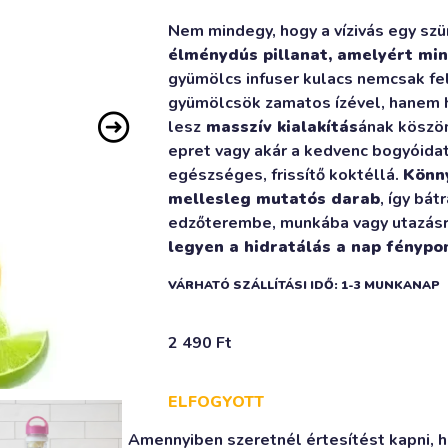
Nem mindegy, hogy a vízivás egy szü
élménydús pillanat, amelyért min
gyümölcs infuser kulacs nemcsak fel
gyümölcsök zamatos ízével, hanem h
lesz
masszív kialakítás
ának köszön
epret vagy akár a kedvenc bogyóidat,
egészséges, frissítő koktéllá.
Könn
mellesleg mutatós darab
, így bá
edzőterembe, munkába vagy utazás
legyen a hidratálás a nap fénypon
VÁRHATÓ SZÁLLÍTÁSI IDŐ: 1-3 MUNKANAP
2 490
Ft
ELFOGYOTT
Amennyiben szeretnél értesítést kapni, ha