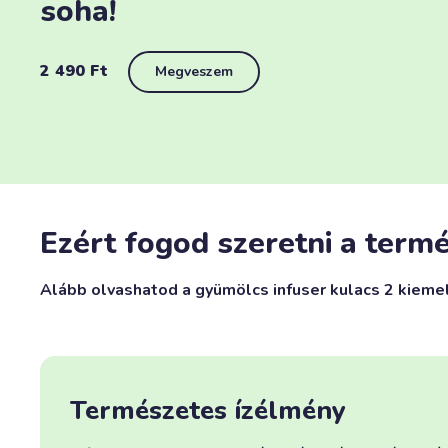
soha!
2 490
Ft
Megveszem
Ezért fogod szeretni a termé
Alább olvashatod a gyümölcs infuser kulacs 2 kieme
Természetes ízélmény