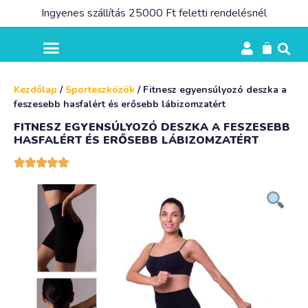
Ingyenes szállítás 25000 Ft feletti rendelésnél
Kezdőlap
/
Sporteszközök
/ Fitnesz egyensúlyozó deszka a
feszesebb hasfalért és erősebb lábizomzatért
FITNESZ EGYENSÚLYOZÓ DESZKA A FESZESEBB
HASFALÉRT ÉS ERŐSEBB LÁBIZOMZATÉRT




