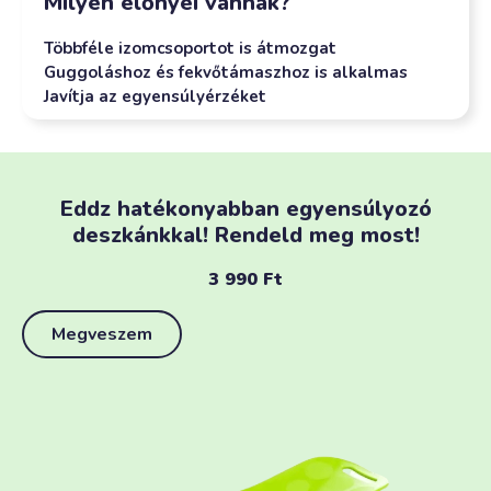
Milyen előnyei vannak?
Többféle izomcsoportot is átmozgat
Guggoláshoz és fekvőtámaszhoz is alkalmas
Javítja az egyensúlyérzéket
Eddz hatékonyabban egyensúlyozó
deszkánkkal! Rendeld meg most!
3 990
Ft
Megveszem