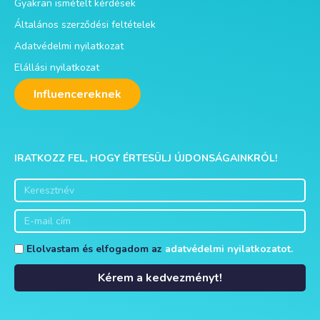
Gyakran ismételt kérdések
Általános szerződési feltételek
Adatvédelmi nyilatkozat
Elállási nyilatkozat
Influencereknek
IRATKOZZ FEL, HOGY ÉRTESÜLJ ÚJDONSÁGAINKRÓL!
Elolvastam és elfogadom az
adatvédelmi nyilatkozatot.
Kérem a kedvezményt!
Alternative: