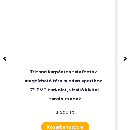
Trizand hasizom kerék – hatékony
alakformálás egyetlen eszközzel –
kiváló tapadás, erős acéltengely,
tartozék térdvédő szőnyeg
2 490
Ft
Kosárba teszem