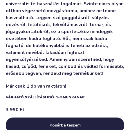
univerzális felhasználás fogalmát. Szinte nincs olyan
otthon végezhető mozgásforma, amihez ne lenne
használható. Legyen szó guggolásról, súlyzós
edzésről, felülésről, fekvőtámaszról, torna-, és
jógagyakorlatokról, ez a sporteszköz mindegyik
esetében hadra fogható. Sőt, nem csak hadra
fogható, de hatékonyabbá is teheti az edzést,
valamint nevéből fakadóan fejleszti
egyensúlyérzéked. Amennyiben szeretnéd, hogy
hasad, csípőd, feneket, combod és vádlid formásabb,
erősebb legyen, rendeld meg termékünket!
Már csak 1 db van raktáron!
VÁRHATÓ SZÁLLÍTÁSI IDŐ: 1-3 MUNKANAP
3 990
Ft
Kosárba teszem