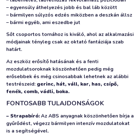
– egyensúly áthelyezés jobb és bal láb között
– bármilyen súlyzós edzés miközben a deszkán állsz
– bármi egyéb, ami eszedbe jut
Sőt csoportos tornához is kiváló, ahol az alkalmazási
módjainak tényleg csak az oktató fantáziája szab
határt.
Az eszköz erősítő hatásának és a fenti
mozdulatsoroknak köszönhetően pedig még
erősebbek és még csinosabbak lehetnek az alábbi
testrészeid:
gerinc, hát, váll, kar, has, csípő,
fenék, comb, vádli, boka.
FONTOSABB TULAJDONSÁGOK
– Strapabíró:
Az ABS anyagnak köszönhetően bírja a
gyűrődést, végezz bármilyen intenzív mozdulatokat
is a segítségével.