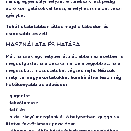
mindig egyensúlyi helyzetre törekszik, ezt pedig
apró korrigálásokkal teszi, amelyhez izmaidat veszi
igénybe.
Tehát stabilabban állsz majd a lábadon és
csinosabb leszel!
HASZNÁLATA ÉS HATÁSA
Már, ha csak egy helyben állnál, abban az esetben is
megdolgoztatna a deszka, na, de a legjobb az, ha a
megszokott mozdulatokat végzed rajta.
Nézzük
mely tornagyakorlatokkal kombinálva lesz még
hatékonyabb az edzésed:
– guggolás
– fekvőtámasz
– felülés
– oldalirányú mozgások álló helyzetben, guggolva
illetve fekvőtámasz pozícióban
– lábemelés, lábfelhúzás fekvőtámasz pozícióban