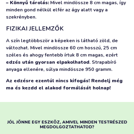
– Könnyű tárolás:
Mivel mindössze 8 cm magas, így
minden gond nélkül elfér az ágy alatt vagy a
szekrényben.
FIZIKAI JELLEMZŐK
A szín legtöbbször a képeken is látható zöld, de
változhat. Mivel mindössze 60 cm hosszú, 25 cm
széles és ahogy fentebb írtuk 8 cm magas, ezért
edzés után gyorsan elpakolhatod
. Strapabíró
anyaga ellenére, súlya mindössze 950 gramm.
Az edzésre ezentúl nincs kifogás! Rendelj még
ma és kezdd el alakod formálását holnap!
JÓL JÖNNE EGY ESZKÖZ, AMIVEL MINDEN TESTRÉSZED
MEGDOLGOZTATHATOD?