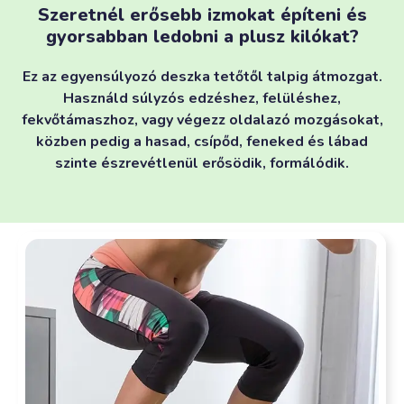
Szeretnél erősebb izmokat építeni és
gyorsabban ledobni a plusz kilókat?
Ez az egyensúlyozó deszka tetőtől talpig átmozgat.
Használd súlyzós edzéshez, felüléshez,
fekvőtámaszhoz, vagy végezz oldalazó mozgásokat,
közben pedig a hasad, csípőd, feneked és lábad
szinte észrevétlenül erősödik, formálódik.