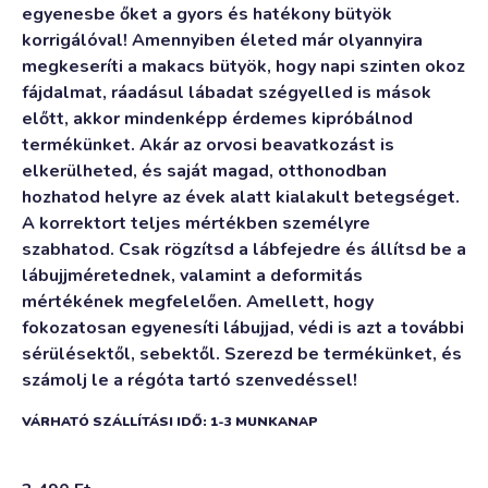
egyenesbe őket a gyors és hatékony bütyök
korrigálóval! Amennyiben életed már olyannyira
megkeseríti a makacs bütyök, hogy napi szinten okoz
fájdalmat, ráadásul lábadat szégyelled is mások
előtt, akkor mindenképp érdemes kipróbálnod
termékünket. Akár az orvosi beavatkozást is
elkerülheted, és saját magad, otthonodban
hozhatod helyre az évek alatt kialakult betegséget.
A korrektort teljes mértékben személyre
szabhatod. Csak rögzítsd a lábfejedre és állítsd be a
lábujjméretednek, valamint a deformitás
mértékének megfelelően. Amellett, hogy
fokozatosan egyenesíti lábujjad, védi is azt a további
sérülésektől, sebektől. Szerezd be termékünket, és
számolj le a régóta tartó szenvedéssel!
VÁRHATÓ SZÁLLÍTÁSI IDŐ: 1-3 MUNKANAP