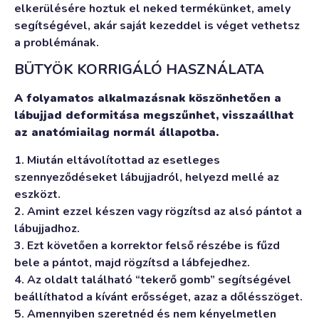
elkerülésére hoztuk el neked termékünket, amely
segítségével, akár saját kezeddel is véget vethetsz
a problémának.
BÜTYÖK KORRIGÁLÓ HASZNÁLATA
A folyamatos alkalmazásnak köszönhetően a
lábujjad deformitása megszűnhet, visszaállhat
az anatómiailag normál állapotba.
1. Miután eltávolítottad az esetleges
szennyeződéseket lábujjadról, helyezd mellé az
eszközt.
2. Amint ezzel készen vagy rögzítsd az alsó pántot a
lábujjadhoz.
3. Ezt követően a korrektor felső részébe is fűzd
bele a pántot, majd rögzítsd a lábfejedhez.
4. Az oldalt található “tekerő gomb” segítségével
beállíthatod a kívánt erősséget, azaz a dőlésszöget.
5. Amennyiben szeretnéd és nem kényelmetlen