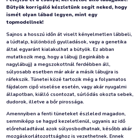
Bütyök korrigáló készletünk segít neked, hogy
ismét olyan lábad legyen, mint egy
topmodellnek!
Sajnos a hosszú időn át viselt kényelmetlen lábbeli,
a lúdtalp, különböző gyulladások, vagy a genetika
által egyaránt kialakulhat a bütyök. Ez abban
mutatkozik meg, hogy a lábujj (leginkább a
nagylábujj) a megszokottnál ferdébben áll,
súlyosabb esetben már akár a másik lábujjra is
ráfekszik. Tünetei közé tartozik még a folyamatos
fájdalom cipő viselése esetén, vagy akár nyugalmi
állapotban, kiálló csontozat, súrlódás okozta sebek,
dudorok, illetve a bőr pirossága.
Amennyiben a fenti tüneteket észleled magadon,
semmiképp se hagyd kezeletlenül, ugyanis az idő
előrehaladtával azok súlyosbodhatnak, később akár
mozgáskorlátozottsághoz is vezethetnek. Ennek