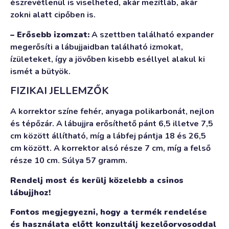
észrevétlenül is viselheted, akár mezítláb, akár
zokni alatt cipőben is.
– Erősebb izomzat:
A szettben található expander
megerősíti a lábujjaidban található izmokat,
ízületeket, így a jövőben kisebb eséllyel alakul ki
ismét a bütyök.
FIZIKAI JELLEMZŐK
A korrektor színe fehér, anyaga polikarbonát, nejlon
és tépőzár. A lábujjra erősíthető pánt 6,5 illetve 7,5
cm között állítható, míg a lábfej pántja 18 és 26,5
cm között. A korrektor alsó része 7 cm, míg a felső
része 10 cm. Súlya 57 gramm.
Rendelj most és kerülj közelebb a csinos
lábujjhoz!
Fontos megjegyezni, hogy a termék rendelése
és használata előtt konzultálj kezelőorvosoddal