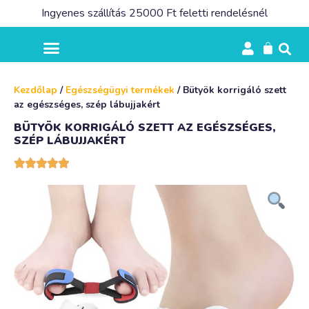
Ingyenes szállítás 25000 Ft feletti rendelésnél
Kezdőlap
/
Egészségügyi termékek
/ Bütyök korrigáló szett
az egészséges, szép lábujjakért
BÜTYÖK KORRIGÁLÓ SZETT AZ EGÉSZSÉGES,
SZÉP LÁBUJJAKÉRT




