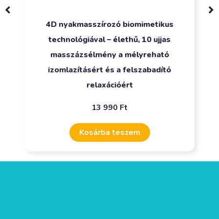
4D nyakmasszírozó biomimetikus
technológiával – élethű, 10 ujjas
masszázsélmény a mélyreható
izomlazításért és a felszabadító
relaxációért
13 990
Ft
Kosárba teszem