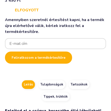
3 490
Ft
ELFOGYOTT
Amennyiben szeretnél értesítést kapni, ha a termék
újra elérhetővé válik, kérlek iratkozz fel a
termékértesítőre.
Enter
your
email
address
to
Feliratkozom a termékértesítőre
join
the
waitlist
for
this
product
Leírás
Tulajdonságok
Tartozékok
Tippek, trükkök
Felejtsd el a csúnya, keresztbe álló lábujjakat!