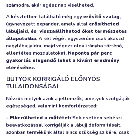
számodra, akár egész nap viselheted.
A készletben található még egy
erősítő szalag
,
úgynevezett expander, amely által
erősítheted
lábujjaid, és visszaállíthatod őket természetes
állapotukba
. A két végét egyszerűen csak akaszd
nagylábujjaidra, majd végezz oldalirányba történő,
ellentétes mozdulatokat.
Naponta pár perc
gyakorlás elegendő lehet a kívánt eredmény
eléréséhez.
BÜTYÖK KORRIGÁLÓ ELŐNYÖS
TULAJDONSÁGAI
Nézzük melyek azok a jellemzők, amelyek szolgálják
egészséged, valamint komfortérzeted:
– Elkerülheted a műtétet:
Sok esetben sebészi
beavatkozással korrigálják a lábujj deformitásait,
azonban termékünk által nincs szükség szikére, csak