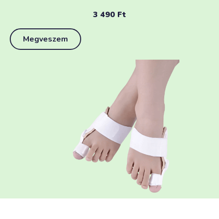
3 490
Ft
Megveszem