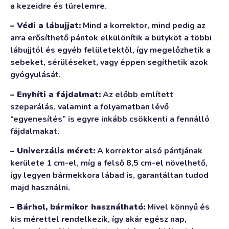
a kezeidre és türelemre.
– Védi a lábujjat:
Mind a korrektor, mind pedig az
arra erősíthető pántok elkülönítik a bütyköt a többi
lábujjtól és egyéb felületektől, így megelőzhetik a
sebeket, sérüléseket, vagy éppen segíthetik azok
gyógyulását.
– Enyhíti a fájdalmat:
Az előbb említett
szeparálás, valamint a folyamatban lévő
“egyenesítés” is egyre inkább csökkenti a fennálló
fájdalmakat.
– Univerzális méret:
A korrektor alsó pántjának
kerülete 1 cm-el, míg a felső 8,5 cm-el növelhető,
így legyen bármekkora lábad is, garantáltan tudod
majd használni.
– Bárhol, bármikor használható:
Mivel könnyű és
kis mérettel rendelkezik, így akár egész nap,