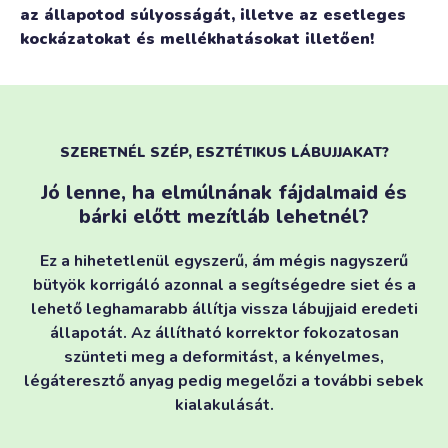
az állapotod súlyosságát, illetve az esetleges
kockázatokat és mellékhatásokat illetően!
SZERETNÉL SZÉP, ESZTÉTIKUS LÁBUJJAKAT?
Jó lenne, ha elmúlnának fájdalmaid és
bárki előtt mezítláb lehetnél?
Ez a hihetetlenül egyszerű, ám mégis nagyszerű
bütyök korrigáló azonnal a segítségedre siet és a
lehető leghamarabb állítja vissza lábujjaid eredeti
állapotát. Az állítható korrektor fokozatosan
szünteti meg a deformitást, a kényelmes,
légáteresztő anyag pedig megelőzi a további sebek
kialakulását.