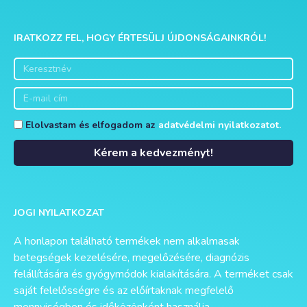
IRATKOZZ FEL, HOGY ÉRTESÜLJ ÚJDONSÁGAINKRÓL!
Elolvastam és elfogadom az
adatvédelmi nyilatkozatot.
Kérem a kedvezményt!
Alternative:
JOGI NYILATKOZAT
A honlapon található termékek nem alkalmasak
betegségek kezelésére, megelőzésére, diagnózis
felállítására és gyógymódok kialakítására. A terméket csak
saját felelősségre és az előírtaknak megfelelő
mennyiségben és időközönként használja.