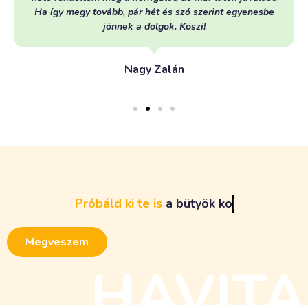
Ha így megy tovább, pár hét és szó szerint egyenesbe
jönnek a dolgok. Köszi!
Nagy Zalán
Próbáld
ki
te
is
a
b
ü
t
y
ö
k
k
o
r
r
i
g
á
l
ó
s
z
e
t
t
e
t
!
Megveszem