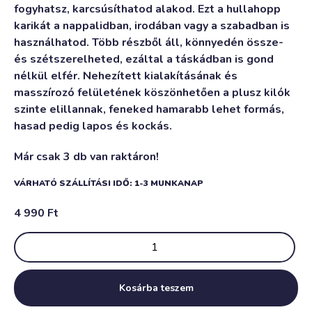
fogyhatsz, karcsúsíthatod alakod. Ezt a hullahopp
karikát a nappalidban, irodában vagy a szabadban is
használhatod. Több részből áll, könnyedén össze-
és szétszerelheted, ezáltal a táskádban is gond
nélkül elfér. Nehezített kialakításának és
masszírozó felületének köszönhetően a plusz kilók
szinte elillannak, feneked hamarabb lehet formás,
hasad pedig lapos és kockás.
Már csak 3 db van raktáron!
VÁRHATÓ SZÁLLÍTÁSI IDŐ: 1-3 MUNKANAP
4 990
Ft
Kosárba teszem