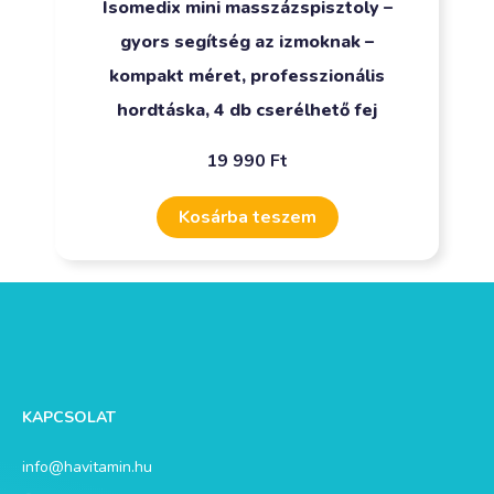
Isomedix mini masszázspisztoly –
gyors segítség az izmoknak –
kompakt méret, professzionális
hordtáska, 4 db cserélhető fej
19 990
Ft
Kosárba teszem
KAPCSOLAT
info@havitamin.hu