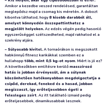
– Kis helyen, akár egy cipősdobozban is elfér.
Amikor a kezedbe veszed rendelésed, garantáltan
meglepődsz majd a csomag kis méretén. A dobozt
kibontva láthatod, hogy
8 kisebb darabból áll,
amelyet könnyedén összepattinthatsz a
megjelölt helyeken.
Az edzés végén pedig hasonló
egyszerűséggel szétszedheted, majd rakhatod el a
szekrény aljára.
– Súlyosabb kivitel.
A tornaórákon is megszokott
habkönnyű fitnesz karikákkal szemben ez a
hullahopp
több, mint 0,5 kg-ot nyom
. Miért is jó ez?
A következőkben említésre kerülő
masszírozó
hatás is jobban érvényesül, ám a súlynak
köszönhetően hatékonyabban megdolgoztatja a
csípőd, derekad, feneked és a hasad, jobban
megizzaszt, így erőteljesebben égeti a
felesleges zsírt
. Az itt található izmaid pedig
erőteljesebbek, dinamikusabbak lesznek.