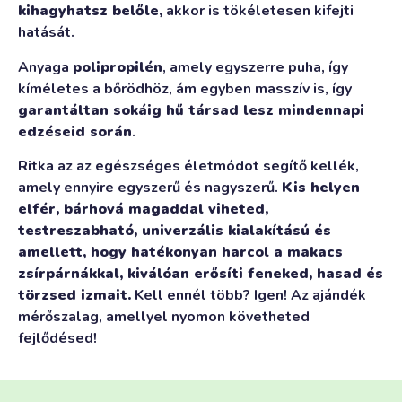
kihagyhatsz belőle,
akkor is tökéletesen kifejti
hatását.
Anyaga
polipropilén
, amely egyszerre puha, így
kíméletes a bőrödhöz, ám egyben masszív is, így
garantáltan sokáig hű társad lesz mindennapi
edzéseid során
.
Ritka az az egészséges életmódot segítő kellék,
amely ennyire egyszerű és nagyszerű.
Kis helyen
elfér, bárhová magaddal viheted,
testreszabható, univerzális kialakítású és
amellett, hogy hatékonyan harcol a makacs
zsírpárnákkal, kiválóan erősíti feneked, hasad és
törzsed izmait.
Kell ennél több? Igen! Az ajándék
mérőszalag, amellyel nyomon követheted
fejlődésed!