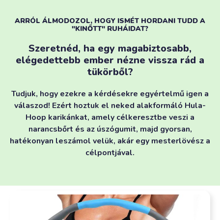
ARRÓL ÁLMODOZOL, HOGY ISMÉT HORDANI TUDD A
"KINŐTT" RUHÁIDAT?
Szeretnéd, ha egy magabiztosabb,
elégedettebb ember nézne vissza rád a
tükörből?
Tudjuk, hogy ezekre a kérdésekre egyértelmű igen a
válaszod! Ezért hoztuk el neked alakformáló Hula-
Hoop karikánkat, amely célkeresztbe veszi a
narancsbőrt és az úszógumit, majd gyorsan,
hatékonyan leszámol velük, akár egy mesterlövész a
célpontjával.