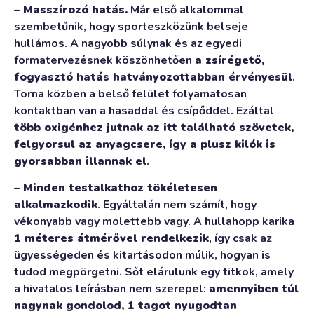
– Masszírozó hatás.
Már első alkalommal
szembetűnik, hogy sporteszközünk belseje
hullámos. A nagyobb súlynak és az egyedi
formatervezésnek köszönhetően
a zsírégető,
fogyasztó hatás hatványozottabban érvényesül
.
Torna közben a belső felület folyamatosan
kontaktban van a hasaddal és csípőddel. Ezáltal
több oxigénhez jutnak az itt található szövetek,
felgyorsul az anyagcsere, így a plusz kilók is
gyorsabban illannak el
.
– Minden testalkathoz tökéletesen
alkalmazkodik
. Egyáltalán nem számít, hogy
vékonyabb vagy molettebb vagy. A hullahopp karika
1 méteres átmérővel rendelkezik
, így csak az
ügyességeden és kitartásodon múlik, hogyan is
tudod megpörgetni. Sőt elárulunk egy titkok, amely
a hivatalos leírásban nem szerepel:
amennyiben túl
nagynak gondolod, 1 tagot nyugodtan