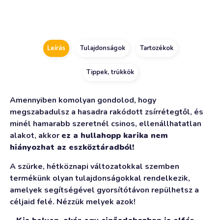
Alternative:
Leírás
Tulajdonságok
Tartozékok
Tippek, trükkök
Amennyiben komolyan gondolod, hogy
megszabadulsz a hasadra rakódott zsírrétegtől, és
minél hamarabb szeretnél csinos, ellenállhatatlan
alakot, akkor
ez a hullahopp karika nem
hiányozhat az eszköztáradból!
A szürke, hétköznapi változatokkal szemben
termékünk olyan tulajdonságokkal rendelkezik,
amelyek segítségével gyorsítótávon repülhetsz a
céljaid felé. Nézzük melyek azok!