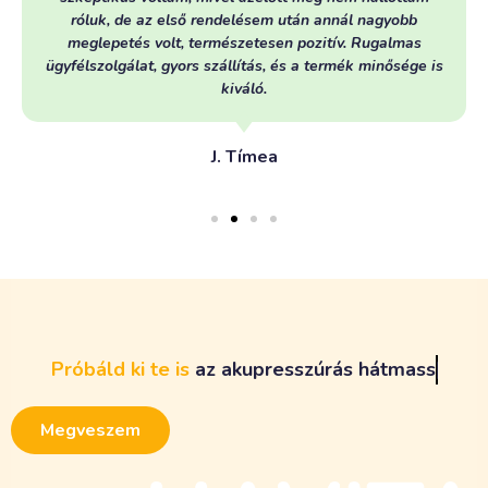
róluk, de az első rendelésem után annál nagyobb
meglepetés volt, természetesen pozitív. Rugalmas
ügyfélszolgálat, gyors szállítás, és a termék minősége is
kiváló.
J. Tímea
Próbáld
ki
te
is
a
z
a
k
u
p
r
e
s
s
z
ú
r
á
s
h
á
t
m
a
s
s
z
í
r
o
z
ó
t
!
Megveszem