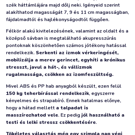
szék háttámlájára majd dőlj neki. Igényeid szerint
alakíthatod magasságát 7, 9 és 11 cm magasságban,
fájdalmadtól és hajlékonyságodtól függően.
Félkör alakú kivitelezésének, valamint az oldalt és a
középső sávban is megtalálható akupresszúrás
pontoknak köszönhetően számos jótékony hatással
rendelkezik.
Serkenti az izmok vérkeringését,
mobilizálja a merev gerincet, egyhíti a krónikus
stresszt, javul a hát-, és vállizmok
rugalmassága, csökken az izomfeszültség.
Mivel ABS és PP hab anyagból készült, ezen felül
150 kg teherbírással rendelkezik
, egyszerre
kényelmes és strapabíró. Ennek hatalmas előnye,
hogy a hátad mellett
a talpadat is
masszírozhatod vele
. Ez pedig
jól használható a
testi és lelki stressz csökkentésére
.
Tökéletes választás még egy szimpla nap végi