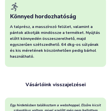
Könnyed hordozhatóság
A talprész, a masszírozó felület, valamint a
pántok alkotják mindössze a terméket. Nyújtás
előtt könnyedén összeszerelhető, majd
egyszerűen szétszedhető. 64 dkg-os súlyának
és kis méretének köszönhetően pedig bárhol
használható.
Vásárlóink visszajelzései
Egy hirdetésben találkoztam a webshoppal. Elsőre kicsit
szkeptikus voltam, mivel azelőtt még nem hallottam