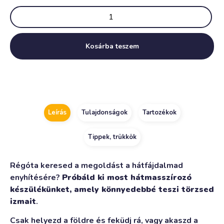
Kosárba teszem
Alternative:
Leírás
Tulajdonságok
Tartozékok
Tippek, trükkök
Régóta keresed a megoldást a hátfájdalmad
enyhítésére?
Próbáld ki most hátmasszírozó
készülékünket, amely könnyedebbé teszi törzsed
izmait
.
Csak helyezd a földre és feküdj rá, vagy akaszd a