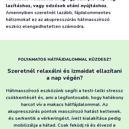
lazításhoz, vagy edzések utáni nyújtáshoz
.
Amennyiben szeretnél lazább, fájdalommentes
hátizmokat ez az akupresszúrás hátmasszírozó
eszköz elengedhetetlen számodra.
FOLYAMATOS HÁTFÁJDALOMMAL KÜZDESZ?
Szeretnél relaxálni és izmaidat ellazítani
a nap végén?
Hátmasszírozó eszközünk segíti a testi-lelki stressz
csökkentését és, ami a legfontosabb, hogy hatékony
harcot vív a makacs hátfájdalommal. Az
akupresszúrás pontok masszírozó hatást keltenek,
és serkentik a vérkeringést, ívelt kialakítása pedig
mobilizálja a hátad. Csak feküdj rá és élvezd a