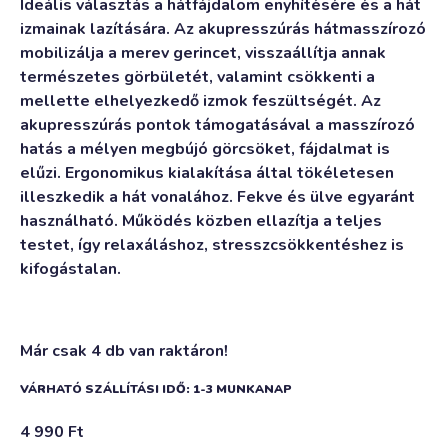
Ideális választás a hátfájdalom enyhítésére és a hát
izmainak lazítására. Az akupresszúrás hátmasszírozó
mobilizálja a merev gerincet, visszaállítja annak
természetes görbületét, valamint csökkenti a
mellette elhelyezkedő izmok feszültségét. Az
akupresszúrás pontok támogatásával a masszírozó
hatás a mélyen megbújó görcsöket, fájdalmat is
elűzi. Ergonomikus kialakítása által tökéletesen
illeszkedik a hát vonalához. Fekve és ülve egyaránt
használható. Működés közben ellazítja a teljes
testet, így relaxáláshoz, stresszcsökkentéshez is
kifogástalan.
Már csak 4 db van raktáron!
VÁRHATÓ SZÁLLÍTÁSI IDŐ: 1-3 MUNKANAP
4 990
Ft