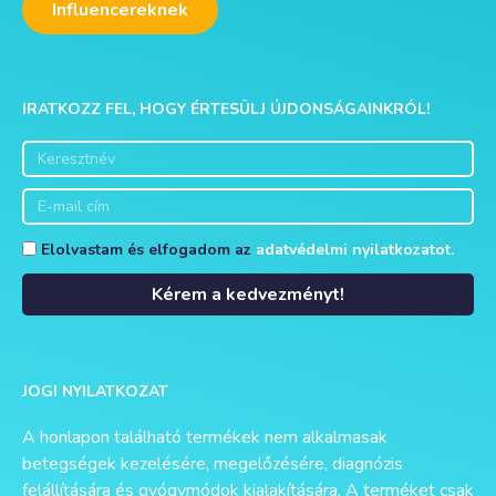
Influencereknek
IRATKOZZ FEL, HOGY ÉRTESÜLJ ÚJDONSÁGAINKRÓL!
Elolvastam és elfogadom az
adatvédelmi nyilatkozatot.
Kérem a kedvezményt!
Alternative:
JOGI NYILATKOZAT
A honlapon található termékek nem alkalmasak
betegségek kezelésére, megelőzésére, diagnózis
felállítására és gyógymódok kialakítására. A terméket csak