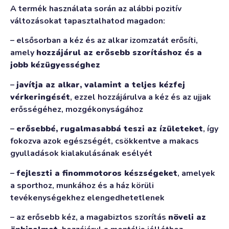
A termék használata során az alábbi pozitív
változásokat tapasztalhatod magadon:
– elsősorban a kéz és az alkar izomzatát erősíti,
amely
hozzájárul az erősebb szorításhoz és a
jobb kézügyességhez
–
javítja az alkar, valamint a teljes kézfej
vérkeringését
, ezzel hozzájárulva a kéz és az ujjak
erősségéhez, mozgékonyságához
–
erősebbé, rugalmasabbá teszi az ízületeket
, így
fokozva azok egészségét, csökkentve a makacs
gyulladások kialakulásának esélyét
–
fejleszti a finommotoros készségeket
, amelyek
a sporthoz, munkához és a ház körüli
tevékenységekhez elengedhetetlenek
– az erősebb kéz, a magabiztos szorítás
növeli az