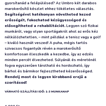
gyorsítanád a felépülésed? Az Umbro két darabos
marokerősítő készlet ehhez tökéletes választás.
Segítségével hatékonyan növelheted kezed
erősségét, fokozhatod kézügyességed és
elősegítheted a rehabilitációt.
Legyen szó fizikai
munkáról, vagy olyan sportágakról ahol az erős kéz
nélkülözhetetlen, – mint például a tenisz vagy a golf
– kiváló hasznát veszed! A puha, mégis tartós
szivacsos fogantyúk révén a marokerősítő
komfortosan illeszkedik a kezedbe, így az edzés
minden percét élvezheted. Súlyánál és méreténél
fogva egyszerűen tárolható és hordozható, így
bárhol és bármikor fejlesztheted kézerősséged.
Rendelj most és legyen kirobbanó erejű a
szorításod!
VÁRHATÓ SZÁLLÍTÁSI IDŐ: 1-3 MUNKANAP