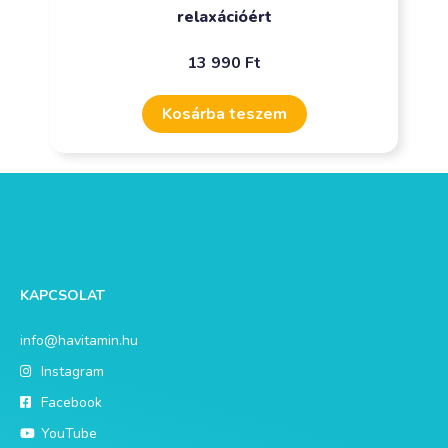
relaxációért
13 990
Ft
Kosárba teszem
KAPCSOLAT
info@havitamin.hu
Instagram
Facebook
YouTube