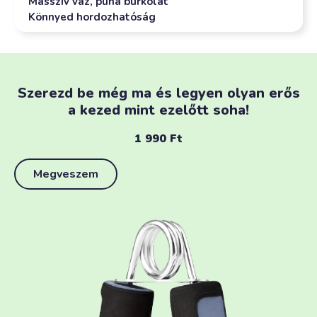
Masszív váz, puha burkolat
Könnyed hordozhatóság
Szerezd be még ma és legyen olyan erős
a kezed mint ezelőtt soha!
1 990
Ft
Megveszem