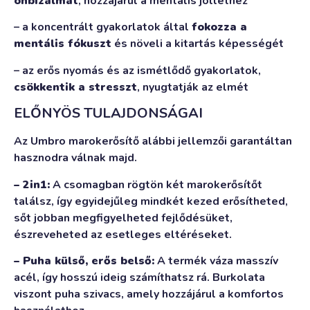
önbizalmat
, hozzájárul a mentális jólléthez
– a koncentrált gyakorlatok által
fokozza a
mentális fókuszt
és növeli a kitartás képességét
– az erős nyomás és az ismétlődő gyakorlatok,
csökkentik a stresszt
, nyugtatják az elmét
ELŐNYÖS TULAJDONSÁGAI
Az Umbro marokerősítő alábbi jellemzői garantáltan
hasznodra válnak majd.
– 2in1:
A csomagban rögtön két marokerősítőt
találsz, így egyidejűleg mindkét kezed erősítheted,
sőt jobban megfigyelheted fejlődésüket,
észreveheted az esetleges eltéréseket.
– Puha külső, erős belső:
A termék váza masszív
acél, így hosszú ideig számíthatsz rá. Burkolata
viszont puha szivacs, amely hozzájárul a komfortos