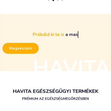
Próbáld
ki
te
is
a
m
a
s
s
z
í
v
U
m
b
r
o
m
a
r
o
k
e
r
ő
s
í
t
ő
t
!
Megveszem
HAVITA EGÉSZSÉGÜGYI TERMÉKEK
PRÉMIUM AZ EGÉSZSÉGMEGŐRZÉSBEN