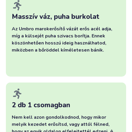
Masszív váz, puha burkolat
Az Umbro marokerősítő vázát erős acél adja,
míg a külsejét puha szivacs borítja. Ennek
köszönhetően hosszú ideig használhatod,
miközben a bőröddel kíméletesen bánik.
2 db 1 csomagban
Nem kell azon gondolkodnod, hogy mikor
melyik kezedet erősítsd, vagy attól félned,
hogy az egyik oldalon elfelejtettél edzeni. A