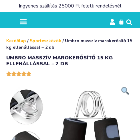
Ingyenes szállítás 25000 Ft feletti rendelésnél
Kezdőlap
/
Sporteszközök
/ Umbro masszív marokerősítő 15
kg ellenállással – 2 db
UMBRO MASSZÍV MAROKERŐSÍTŐ 15 KG
ELLENÁLLÁSSAL – 2 DB




