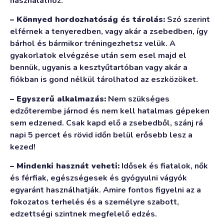
használathoz.
– Könnyed hordozhatóság és tárolás:
Szó szerint
elférnek a tenyeredben, vagy akár a zsebedben, így
bárhol és bármikor tréningezhetsz velük. A
gyakorlatok elvégzése után sem esel majd el
bennük, ugyanis a kesztyűtartóban vagy akár a
fiókban is gond nélkül tárolhatod az eszközöket.
– Egyszerű alkalmazás:
Nem szükséges
edzőterembe járnod és nem kell hatalmas gépeken
sem edzened. Csak kapd elő a zsebedből, szánj rá
napi 5 percet és rövid időn belül erősebb lesz a
kezed!
– Mindenki hasznát veheti:
Idősek és fiatalok, nők
és férfiak, egészségesek és gyógyulni vágyók
egyaránt használhatják. Amire fontos figyelni az a
fokozatos terhelés és a személyre szabott,
edzettségi szintnek megfelelő edzés.