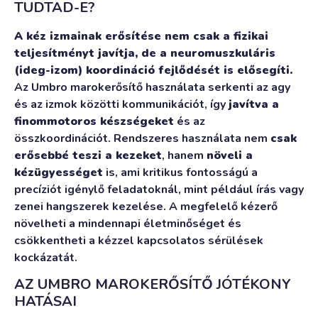
TUDTAD-E?
A kéz izmainak erősítése nem csak a fizikai
teljesítményt javítja, de a neuromuszkuláris
(ideg-izom) koordináció fejlődését is elősegíti.
Az Umbro marokerősítő használata serkenti az agy
és az izmok közötti kommunikációt, így
javítva a
finommotoros készségeket
és az
összkoordinációt. Rendszeres használata nem
csak
erősebbé teszi a kezeket
, hanem
növeli a
kézügyességet
is, ami kritikus fontosságú a
precíziót igénylő feladatoknál, mint például írás vagy
zenei hangszerek kezelése. A megfelelő kézerő
növelheti a mindennapi életminőséget és
csökkentheti a kézzel kapcsolatos sérülések
kockázatát.
AZ UMBRO MAROKERŐSÍTŐ JÓTÉKONY
HATÁSAI