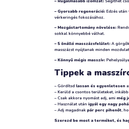
– Rugalmasabb izomzat:
Segíthet csö
– Gyorsabb regeneráció:
Edzés után 
vérkeringés fokozásához.
– Mozgástartomány növelése:
Rends
sokkal könnyebbé válhat.
– 5 önálló masszázsfelület:
A görgők
masszázst nyújtanak minden mozdulat
– Könnyű mégis masszív:
Pehelysúlya 
Tippek a masszír
– Gördítsd
lassan és egyenletesen
a
– Kerüld a csontos területeket, inkáb
– Csak akkora nyomást adj, ami
még j
– Használat után
igyál egy nagy pohá
– Adj magadnak
pár perc pihenőt
, h
Szerezd be most a terméket, és hag