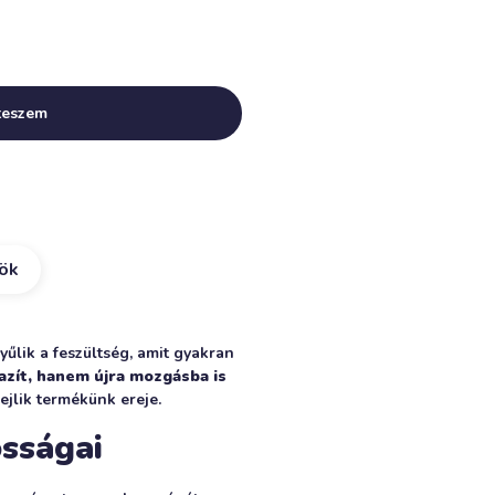
Alternative:
teszem
kök
yűlik a feszültség, amit gyakran
azít, hanem újra mozgásba is
ejlik termékünk ereje.
sságai