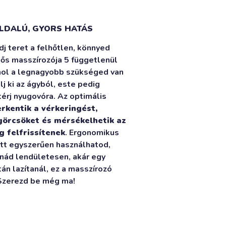
LDALÚ, GYORS HATÁS
dj teret a felhőtlen, könnyed
s masszírozója 5 függetlenül
ahol a legnagyobb szükséged van
lj ki az ágyból, este pedig
érj nyugovóra. Az optimális
erkentik a vérkeringést,
 görcsöket és mérsékelhetik az
g felfrissítenek
. Ergonomikus
tt egyszerűen használhatod,
anád lendületesen, akár egy
n lazítanál, ez a masszírozó
 Szerezd be még ma!