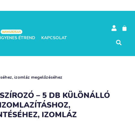
HAMAROSAN
NGYENES ÉTREND
KAPCSOLAT
éséhez, izomláz megelőzéséhez
ZÍROZÓ – 5 DB KÜLÖNÁLLÓ
IZOMLAZÍTÁSHOZ,
TÉSÉHEZ, IZOMLÁZ