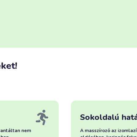
ket!
Sokoldalú hat
arantáltan nem
A masszírozó az izomlazí