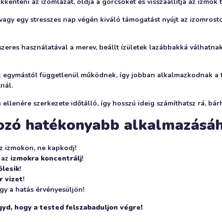
kkenteni az izomlázat, oldja a görcsöket és visszaállítja az izmok
vagy egy stresszes nap végén kiváló támogatást nyújt az izomrosto
zeres használatával a merev, beállt ízületek lazábbakká válhatnak
 egymástól függetlenül működnek, így jobban alkalmazkodnak a t
nál.
ellenére szerkezete időtálló, így hosszú ideig számíthatsz rá, bár
ozó hatékonyabb alkalmazásá
z izmokon, ne kapkodj!
b az
izmokra koncentrálj
!
ólesik
!
r vizet
!
ogy a hatás érvényesüljön!
yd, hogy a tested felszabaduljon végre!