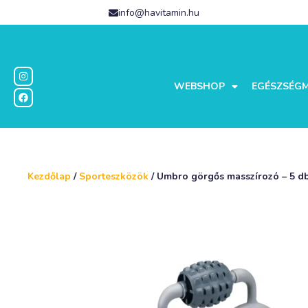
info@havitamin.hu
WEBSHOP
EGÉSZSÉG
Kezdőlap
/
Sporteszközök
/ Umbro görgős masszírozó – 5 db