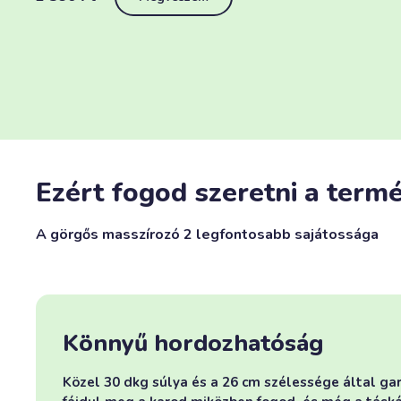
Ezért fogod szeretni a termé
A görgős masszírozó 2 legfontosabb sajátossága
Könnyű hordozhatóság
Közel 30 dkg súlya és a 26 cm szélessége által g