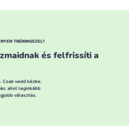
ÉNYEN TRÉNINGEZEL?
maidnak és felfrissíti a
e. Csak vedd kézbe,
zán, ahol leginkább
egjobb választás.