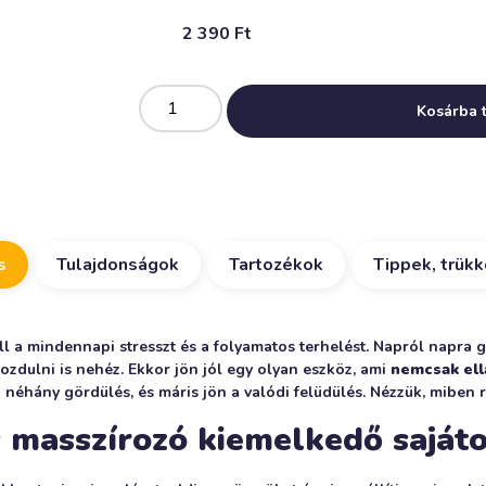
2 390
Ft
Kosárba 
s
Tulajdonságok
Tartozékok
Tippek, trük
l a mindennapi stresszt és a folyamatos terhelést. Napról napra g
ozdulni is nehéz. Ekkor jön jól egy olyan eszköz, ami
nemcsak ell
 néhány gördülés, és máris jön a valódi felüdülés. Nézzük, miben r
masszírozó kiemelkedő sajáto