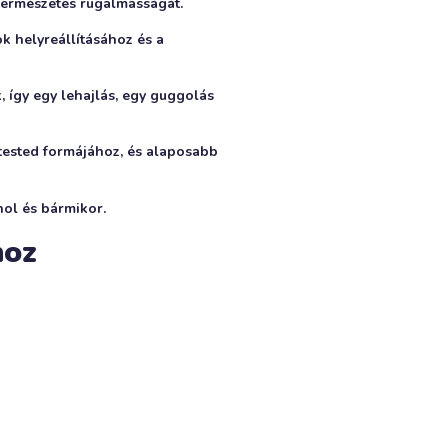
 természetes rugalmasságát.
k helyreállításához és a
, így egy lehajlás, egy guggolás
ested formájához, és alaposabb
hol és bármikor.
hoz