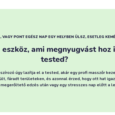
L, VAGY PONT EGÉSZ NAP EGY HELYBEN ÜLSZ, ESETLEG KEM
 eszköz, ami megnyugvást hoz iz
tested?
írozó úgy lazítja el a tested, akár egy profi masszőr kez
ült, fáradt területeken, és azonnal érzed, hogy ott hat iga
 megerőltető edzés után vagy egy stresszes nap előtt a l