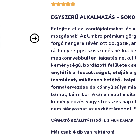





EGYSZERŰ ALKALMAZÁS – SOKO
Felejtsd el az izomfájdalmakat, és a
mozgásnak! Az Umbro prémium görgő
forgó hengere révén ott dolgozik, 
rá, hogy reggel szisszenés nélkül ke
megkönnyebbülten, jajgatás nélkül t
keménységű, bordázott felületek
s
enyhítik a feszültséget, oldják a
izomlázat, miközben tetőtől talpi
formatervezése és könnyű súlya mia
bárhol, bármikor. Akár a napot indít
kemény edzés vagy stresszes nap utá
nem hiányozhat az eszköztáradból.
VÁRHATÓ SZÁLLÍTÁSI IDŐ: 1-3 MUNKANAP
Már csak 4 db van raktáron!