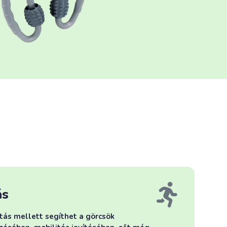
ás
tás mellett segíthet a görcsök