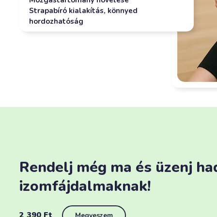
Mozgástartomány növelése
Strapabíró kialakítás, könnyed
hordozhatóság
Rendelj még ma és üzenj ha
izomfájdalmaknak!
2 390
Ft
Megveszem