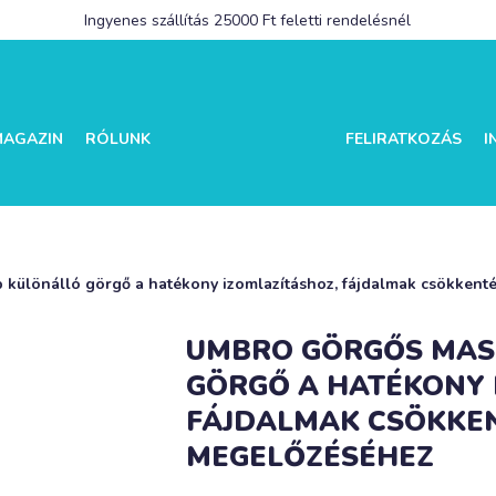
Ingyenes szállítás 25000 Ft feletti rendelésnél
MAGAZIN
RÓLUNK
FELIRATKOZÁS
I
 különálló görgő a hatékony izomlazításhoz, fájdalmak csökkent
UMBRO GÖRGŐS MASS
GÖRGŐ A HATÉKONY 
FÁJDALMAK CSÖKKEN
MEGELŐZÉSÉHEZ