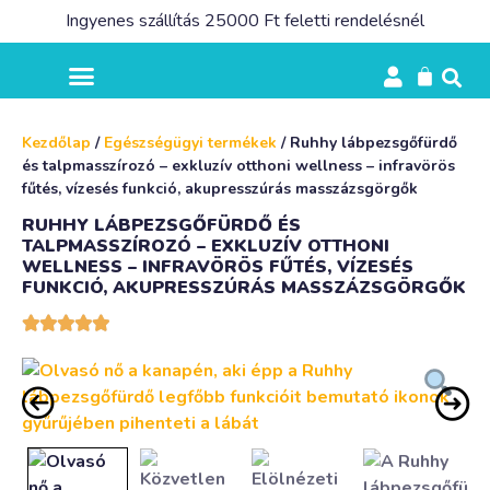
Ingyenes szállítás 25000 Ft feletti rendelésnél
Kezdőlap
/
Egészségügyi termékek
/ Ruhhy lábpezsgőfürdő
és talpmasszírozó – exkluzív otthoni wellness – infravörös
fűtés, vízesés funkció, akupresszúrás masszázsgörgők
RUHHY LÁBPEZSGŐFÜRDŐ ÉS
TALPMASSZÍROZÓ – EXKLUZÍV OTTHONI
WELLNESS – INFRAVÖRÖS FŰTÉS, VÍZESÉS
FUNKCIÓ, AKUPRESSZÚRÁS MASSZÁZSGÖRGŐK




