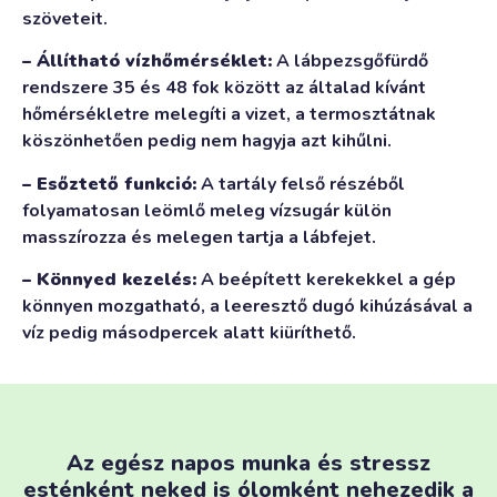
szöveteit.
– Állítható vízhőmérséklet:
A lábpezsgőfürdő
rendszere 35 és 48 fok között az általad kívánt
hőmérsékletre melegíti a vizet, a termosztátnak
köszönhetően pedig nem hagyja azt kihűlni.
– Esőztető funkció:
A tartály felső részéből
folyamatosan leömlő meleg vízsugár külön
masszírozza és melegen tartja a lábfejet.
– Könnyed kezelés:
A beépített kerekekkel a gép
könnyen mozgatható, a leeresztő dugó kihúzásával a
víz pedig másodpercek alatt kiüríthető.
Az egész napos munka és stressz
esténként neked is ólomként nehezedik a