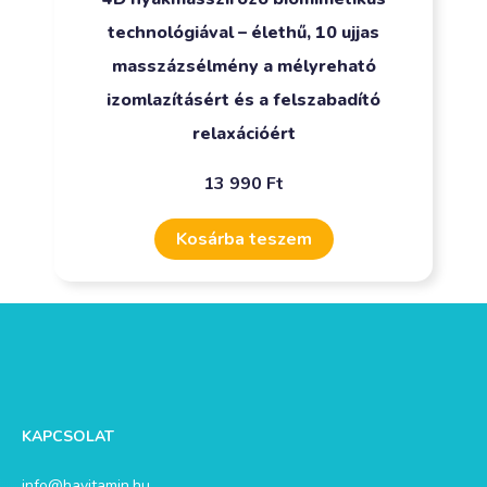
technológiával – élethű, 10 ujjas
masszázsélmény a mélyreható
izomlazításért és a felszabadító
relaxációért
13 990
Ft
Kosárba teszem
KAPCSOLAT
info@havitamin.hu