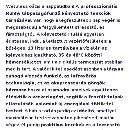
Wellness oázis a nappalidban! A
professzionális
Ruhhy lábpezsgőfürdő kényeztető funkciók
tárházával vár
, hogy a legfeszültebb nap végén is
megszabadulj a felgyülemlett stressztől és
fáradtságtól. A kényeztető rituálé egyetlen
érintéssel indul a letisztult vezérlőfelületen: a
bőséges,
13 literes tartályban
a víz eléri az
igényeidhez igazítható,
35 és 48°C közötti
hőmérsékletet
, amit a digitális termosztát stabilan
meg is tart. A valódi kiteljesedést azonban a
lágyan
zuhogó vízesés funkció, az infravörös
technológia, és az akupresszúrás görgők
hármasa
hozza el számodra, amelyek együttesen
élénkítik a vérkeringést, segítik a feszült talpak
ellazulását, valamint új energiával töltik fel
tested
. A hab a tortán pedig az
időzítő
, amellyel
maximálisan testreszabhatod pihenésed, miután
végeztél pedig
praktikus kerekek és a leeresztő