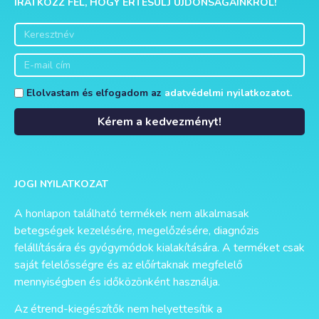
IRATKOZZ FEL, HOGY ÉRTESÜLJ ÚJDONSÁGAINKRÓL!
Elolvastam és elfogadom az
adatvédelmi nyilatkozatot.
Kérem a kedvezményt!
Alternative:
JOGI NYILATKOZAT
A honlapon található termékek nem alkalmasak
betegségek kezelésére, megelőzésére, diagnózis
felállítására és gyógymódok kialakítására. A terméket csak
saját felelősségre és az előírtaknak megfelelő
mennyiségben és időközönként használja.
Az étrend-kiegészítők nem helyettesítik a