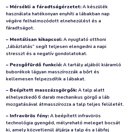
– Mérsékli a fáradtságérzetet:
A készülék
használata hatékonyan enyhíti a lábakban nap
végére felhalmozódott elnehezülést és a
fáradtságot.
– Mentálisan kikapcsol:
A nyugtató otthoni
„lábáztatás” segít teljesen elengedni a napi
stresszt és a negatív gondolatokat.
– Pezsgőfürdő funkció:
A tartály aljából kiáramló
buborékok lágyan masszírozzák a bőrt és
kellemesen felpezsdítik a lábakat.
– Beépített masszázsgörgők:
A talp alatt
elhelyezkedő 6 darab mechanikus görgő a láb
mozgatásával átmasszírozza a talp teljes felületét.
– Infravörös fény:
A beépített infravörös
technológia gyengéd, mélyreható meleget bocsát
ki, amely közvetlenül átjárja a talp és a lábfej