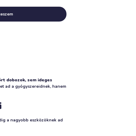
Alternative:
teszem
rt dobozok, sem ideges
et ad a gyógyszereidnek, hanem
i
pedig a nagyobb eszközöknek ad