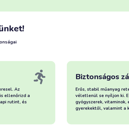
ünket!
donságai
Biztonságos z
eresel. Az
Erős, stabil műanyag ret
is ellenőrizd a
véletlenül se nyíljon ki.
pi rutint, és
gyógyszerek, vitaminok,
gyerekektől, valamint a k