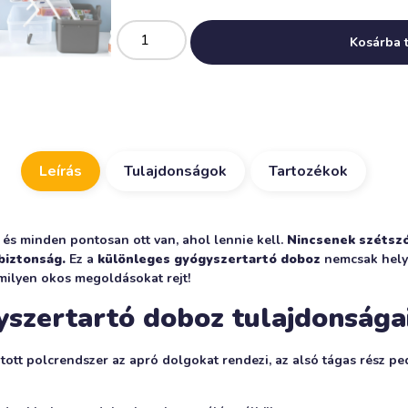
Kosárba 
Leírás
Tulajdonságok
Tartozékok
, és minden pontosan ott van, ahol lennie kell.
Nincsenek szétszó
biztonság.
Ez a
különleges gyógyszertartó doboz
nemcsak hely
 milyen okos megoldásokat rejt!
yszertartó doboz tulajdonsága
ztott polcrendszer az apró dolgokat rendezi, az alsó tágas rész 