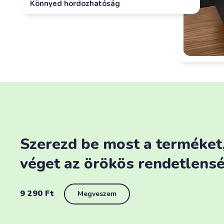
Könnyed hordozhatóság
Szerezd be most a terméket,
véget az örökös rendetlens
9 290
Ft
Megveszem