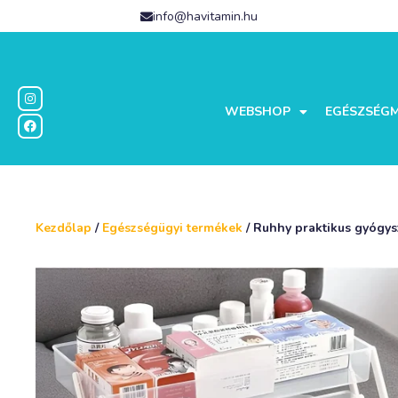
info@havitamin.hu
WEBSHOP
EGÉSZSÉG
Kezdőlap
/
Egészségügyi termékek
/ Ruhhy praktikus gyógysz