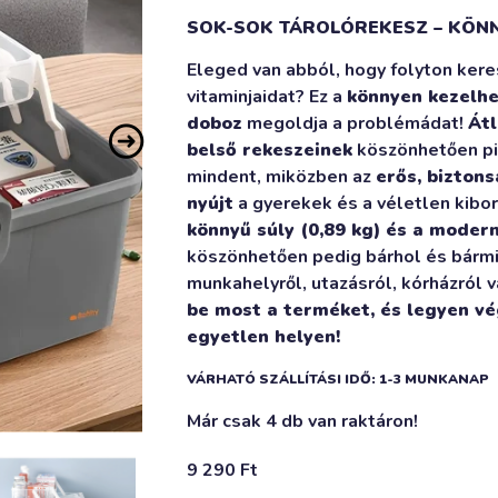
SOK-SOK TÁROLÓREKESZ – KÖNN
Eleged van abból, hogy folyton kere
vitaminjaidat? Ez a
könnyen kezelh
doboz
megoldja a problémádat!
Átl
belső rekeszeinek
köszönhetően pi
mindent, miközben az
erős, bizton
nyújt
a gyerekek és a véletlen kibor
könnyű súly (0,89 kg) és a moder
köszönhetően pedig bárhol és bármi
munkahelyről, utazásról, kórházról 
be most a terméket, és legyen v
egyetlen helyen!
VÁRHATÓ SZÁLLÍTÁSI IDŐ: 1-3 MUNKANAP
Már csak 4 db van raktáron!
9 290
Ft