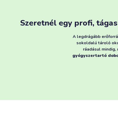
Szeretnél egy profi, tág
A legdrágább erőforrá
sokoldalú tároló ok
ráadásul mindig,
gyógyszertartó dobo