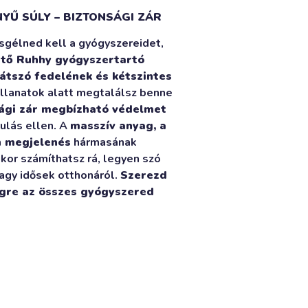
YŰ SÚLY – BIZTONSÁGI ZÁR
sgélned kell a gyógyszereidet,
ető Ruhhy gyógyszertartó
átszó fedelének és kétszintes
llanatok alatt megtalálsz benne
sági zár megbízható védelmet
ulás ellen. A
masszív anyag, a
n megjelenés
hármasának
kor számíthatsz rá, legyen szó
vagy idősek otthonáról.
Szerezd
égre az összes gyógyszered