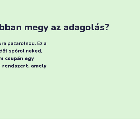
sabban megy az adagolás?
ra pazarolnod. Ez a
dőt spórol neked,
m csupán egy
 rendszert, amely