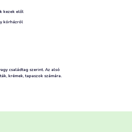
k kezek elől
gy kórházról
agy családtag szerint. Az alsó
tták, krémek, tapaszok számára.