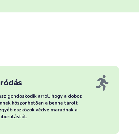
áródás
esz gondoskodik arról, hogy a doboz
 Ennek köszönhetően a benne tárolt
 egyéb eszközök védve maradnak a
iborulástól.