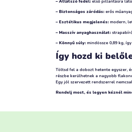
– Átlátszó fedél:
első pillantásra lát
– Biztonságos záródás:
erős műanyag 
– Esztétikus megjelenés:
modern, let
– Masszív anyaghasználat:
strapabíró
– Könnyű súly:
mindössze 0,89 kg, így
Így hozd ki belől
Töltsd fel a dobozt hetente egyszer, 
részbe kerülhetnek a nagyobb flakonok
Egy jól szervezett rendszerrel nemcsak
Rendelj most, és legyen kéznél min