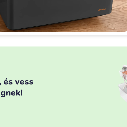
 és vess
égnek!