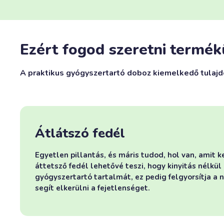
Ezért fogod szeretni termék
A praktikus gyógyszertartó doboz kiemelkedő tulaj
Átlátszó fedél
Egyetlen pillantás, és máris tudod, hol van, amit k
áttetsző fedél lehetővé teszi, hogy kinyitás nélkül 
gyógyszertartó tartalmát, ez pedig felgyorsítja a na
segít elkerülni a fejetlenséget.