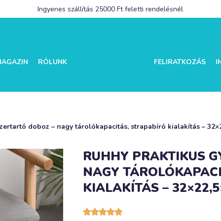
Ingyenes szállítás 25000 Ft feletti rendelésnél
MAGAZIN
RÓLUNK
FELIRATKOZÁS
I
ertartó doboz – nagy tárolókapacitás, strapabíró kialakítás – 32
RUHHY PRAKTIKUS G
NAGY TÁROLÓKAPACI
KIALAKÍTÁS – 32×22,




