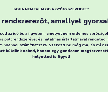
SOHA NEM TALÁLOD A GYÓGYSZEREIDET?
as rendszerezőt, amellyel gyor
sod az idő és a figyelem, amelyet nem érdemes apróságok
os polcrendszerével és hatalmas űrtartalmával rengeteg i
 mindenhol számíthatsz rá.
Szerezd be még ma, és mi ne
zt küldünk neked, hanem egy gondosan megtervezett
helyetted is figyel!