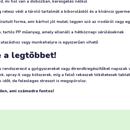
od, mi hol van a dobozban, keresgélés nélkül
retesz védi a tároló tartalmát a kiborulástól és a kíváncsi gyerme
isztult forma, ami bárhol jól mutat, legyen szó az irodáról vagy e
, tartós PP műanyag, amely ellenáll a hétköznapi sérüléseknek
 utazáshoz vagy munkahelyre is egyszerűen vihető
e a legtöbbet!
és rendszerezd a gyógyszereket vagy étrendkiegészítőket napszak v
, spray-k vagy kötszerek, míg a felső rekeszek tökéletesek table
 időt, de felesleges stresszt is megspórolsz.
den, ami számodra fontos!