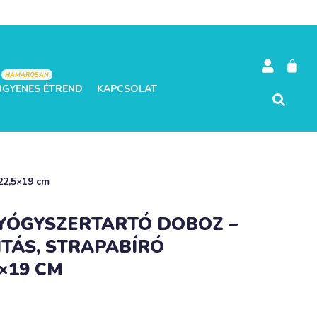
HAMAROSAN
NGYENES ÉTREND
KAPCSOLAT
×22,5×19 cm
YÓGYSZERTARTÓ DOBOZ –
TÁS, STRAPABÍRÓ
5×19 CM