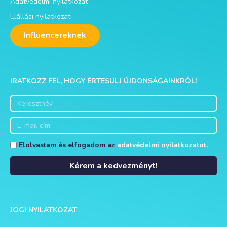
Adatvédelmi nyilatkozat
Elállási nyilatkozat
Influencereknek
IRATKOZZ FEL, HOGY ÉRTESÜLJ ÚJDONSÁGAINKRÓL!
Elolvastam és elfogadom az
adatvédelmi nyilatkozatot.
Kérem a kedvezményt!
Alternative:
JOGI NYILATKOZAT