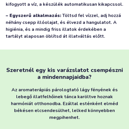
kifogyott a víz, a készülék automatikusan kikapcssol.
– Egyszerű alkalmazás:
Töltsd fel vízzel, adj hozzá
néhány csepp illóolajat, és élvezd a hangulatot. A
higiénia, és a mindig friss illatok érdekében a
tartályt alaposan öblítsd át illatváltás előtt.
Szeretnél egy kis varázslatot csempészni
a mindennapjaidba?
Az aromaterápiás párologtató lágy fényének és
lebegő illatfelhőinek tánca karöltve hoznak
harmóniát otthonodba. Ezáltal esténként elméd
békésen elcsendesülhet, lelked könnyebben
megpihenhet.