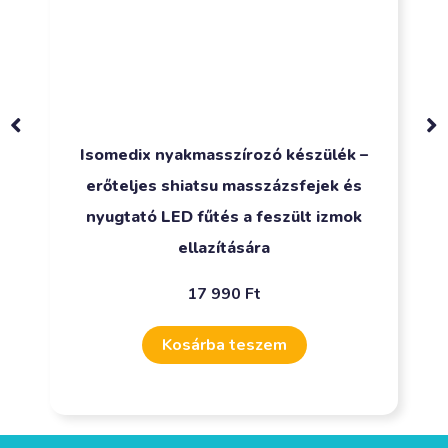
Isomedix nyakmasszírozó készülék –
erőteljes shiatsu masszázsfejek és
nyugtató LED fűtés a feszült izmok
ellazítására
17 990
Ft
Kosárba teszem