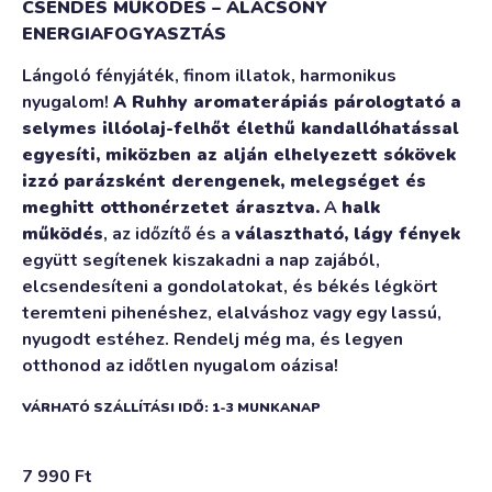
CSENDES MŰKÖDÉS – ALACSONY
ENERGIAFOGYASZTÁS
Lángoló fényjáték, finom illatok, harmonikus
nyugalom!
A Ruhhy aromaterápiás párologtató a
selymes illóolaj-felhőt élethű kandallóhatással
egyesíti, miközben az alján elhelyezett sókövek
izzó parázsként derengenek, melegséget és
meghitt otthonérzetet árasztva.
A
halk
működés
, az időzítő és a
választható, lágy fények
együtt segítenek kiszakadni a nap zajából,
elcsendesíteni a gondolatokat, és békés légkört
teremteni pihenéshez, elalváshoz vagy egy lassú,
nyugodt estéhez. Rendelj még ma, és legyen
otthonod az időtlen nyugalom oázisa!
VÁRHATÓ SZÁLLÍTÁSI IDŐ: 1-3 MUNKANAP
7 990
Ft