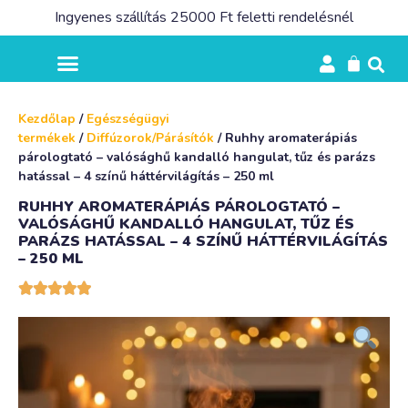
Ingyenes szállítás 25000 Ft feletti rendelésnél
Kezdőlap
/
Egészségügyi
termékek
/
Diffúzorok/Párásítók
/ Ruhhy aromaterápiás
párologtató – valósághű kandalló hangulat, tűz és parázs
hatással – 4 színű háttérvilágítás – 250 ml
RUHHY AROMATERÁPIÁS PÁROLOGTATÓ –
VALÓSÁGHŰ KANDALLÓ HANGULAT, TŰZ ÉS
PARÁZS HATÁSSAL – 4 SZÍNŰ HÁTTÉRVILÁGÍTÁS
– 250 ML




