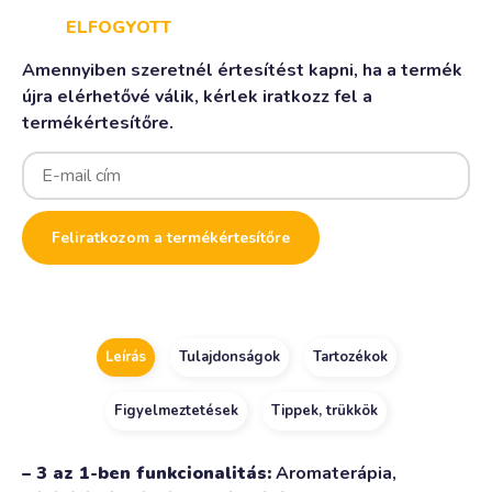
ELFOGYOTT
Amennyiben szeretnél értesítést kapni, ha a termék
újra elérhetővé válik, kérlek iratkozz fel a
termékértesítőre.
Enter
your
email
address
to
Feliratkozom a termékértesítőre
join
the
waitlist
for
this
product
Leírás
Tulajdonságok
Tartozékok
Figyelmeztetések
Tippek, trükkök
– 3 az 1-ben funkcionalitás:
Aromaterápia,