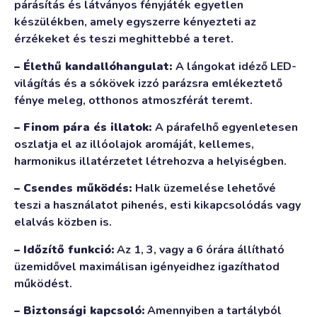
párásítás és látványos fényjáték egyetlen
készülékben, amely egyszerre kényezteti az
érzékeket és teszi meghittebbé a teret.
– Élethű kandallóhangulat:
A lángokat idéző LED-
világítás és a sókövek izzó parázsra emlékeztető
fénye meleg, otthonos atmoszférát teremt.
– Finom pára és illatok:
A párafelhő egyenletesen
oszlatja el az illóolajok aromáját, kellemes,
harmonikus illatérzetet létrehozva a helyiségben.
– Csendes működés:
Halk üzemelése lehetővé
teszi a használatot pihenés, esti kikapcsolódás vagy
elalvás közben is.
– Időzítő funkció:
Az 1, 3, vagy a 6 órára állítható
üzemidővel maximálisan igényeidhez igazíthatod
működést.
– Biztonsági kapcsoló:
Amennyiben a tartályból