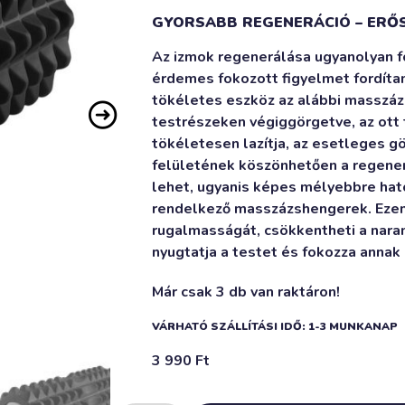
GYORSABB REGENERÁCIÓ – ERŐ
Az izmok regenerálása ugyanolyan f
érdemes fokozott figyelmet fordítani
tökéletes eszköz az alábbi masszáz
testrészeken végiggörgetve, az ott
tökéletesen lazítja, az esetleges g
felületének köszönhetően a regen
lehet, ugyanis képes mélyebbre hatol
rendelkező masszázshengerek. Ezen f
rugalmasságát, csökkentheti a naran
nyugtatja a testet és fokozza annak 
Már csak 3 db van raktáron!
VÁRHATÓ SZÁLLÍTÁSI IDŐ: 1-3 MUNKANAP
3 990
Ft