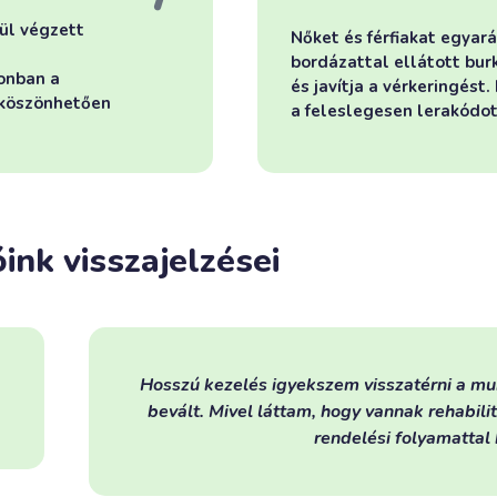
ül végzett
Nőket és férfiakat egyar
bordázattal ellátott bur
onban a
és javítja a vérkeringés
 köszönhetően
a feleslegesen lerakódott
ink visszajelzései
unkához és a nagybetűs élethez. A vitaminokat már szedem, 
itációs felszerelések rendeltem többet is lábam erősítésére. 
l kapcsolatban minden ok volt. Köszönöm.