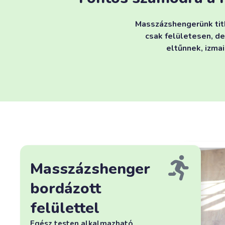
Masszázshengerünk titk
csak felületesen, de
eltűnnek, izma
Masszázshenger
bordázott
felülettel
Egész testen alkalmazható