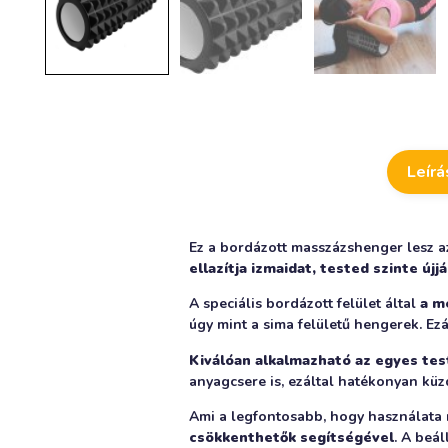
Leírá
Ez a bordázott masszázshenger lesz a
ellazítja izmaidat, tested szinte újj
A speciális bordázott felület által
a m
úgy mint a sima felületű hengerek. Ez
Kiválóan alkalmazható az egyes tes
anyagcsere is, ezáltal hatékonyan küz
Ami a legfontosabb, hogy használata 
csökkenthetők segítségével
. A beál