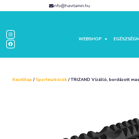
info@havitamin.hu
WEBSHOP
EGÉSZSÉG
Kezdőlap
/
Sporteszközök
/ TRIZAND Vízálló, bordázott mass