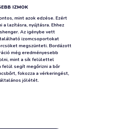
SEBB IZMOK
ontos, mint azok edzése. Ezért
 a lazításra, nyújtásra. Ehhez
shenger. Az igénybe vett
 található izomcsoportokat
örcsöket megszünteti. Bordázott
eráció még eredményesebb
ni, mint a sík felülettel
elül segít megőrizni a bőr
csbőrt, fokozza a vérkeringést,
általános jólétét.