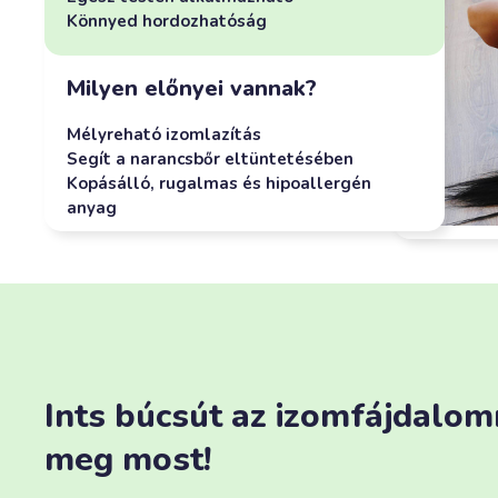
Könnyed hordozhatóság
Milyen előnyei vannak?
Mélyreható izomlazítás
Segít a narancsbőr eltüntetésében
Kopásálló, rugalmas és hipoallergén
anyag
Ints búcsút az izomfájdalom
meg most!