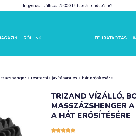
Ingyenes szállítás 25000 Ft feletti rendelésnél
MAGAZIN
RÓLUNK
FELIRATKOZÁS
I
zázshenger a testtartás javítására és a hát erősítésére
TRIZAND VÍZÁLLÓ, 
MASSZÁZSHENGER A 
A HÁT ERŐSÍTÉSÉRE




