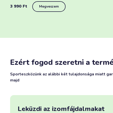
3 990
Ft
Megveszem
Ezért fogod szeretni a termé
Sporteszközünk az alábbi két tulajdonsága miatt gar
majd
Leküzdi az izomfájdalmakat