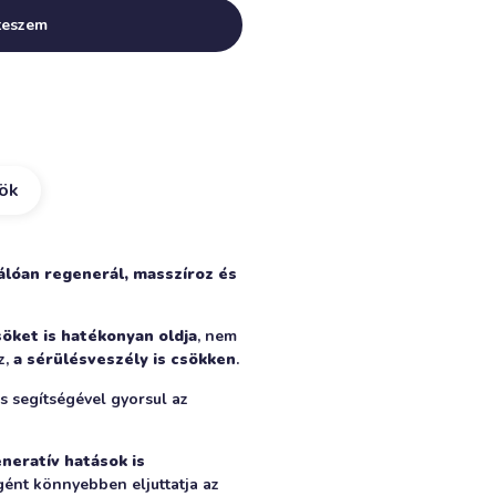
Alternative:
teszem
kök
álóan regenerál, masszíroz és
söket is hatékonyan oldja
, nem
z,
a sérülésveszély is csökken
.
s segítségével gyorsul az
neratív hatások is
igént könnyebben eljuttatja az