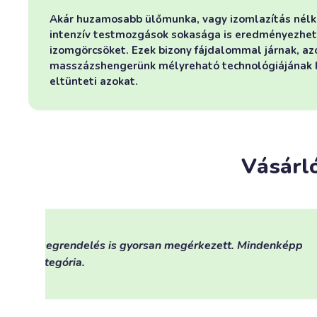
Akár huzamosabb ülőmunka, vagy izomlazítás nélk
intenzív testmozgások sokasága is eredményezhet
izomgörcsöket. Ezek bizony fájdalommal járnak, az
masszázshengerünk mélyreható technológiájának
eltünteti azokat.
Vásárló
Hosszú kezelés igyekszem visszatérni a m
bevált. Mivel láttam, hogy vannak rehabil
rendelési folyamatta