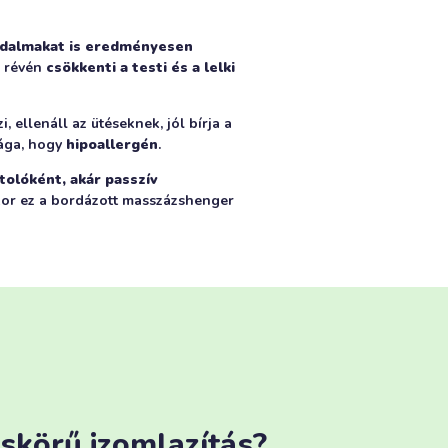
fájdalmakat is eredményesen
a révén
csökkenti a testi és a lelki
, ellenáll az ütéseknek, jól bírja a
sága, hogy
hipoallergén
.
tolóként, akár passzív
kor ez a bordázott masszázshenger
skörű izomlazítás?