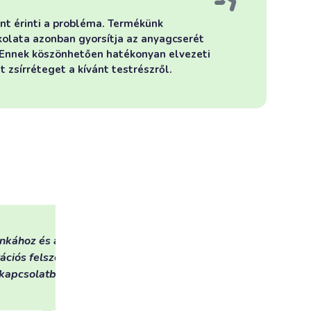
ánt érinti a probléma. Termékünk
kolata azonban gyorsítja az anyagcserét
t. Ennek köszönhetően hatékonyan elvezeti
 zsírréteget a kívánt testrészről.
az
Sajnos egyre kevesebb időm van szabad
A
után, otthon is tudok mozogni. Több esz
rendben