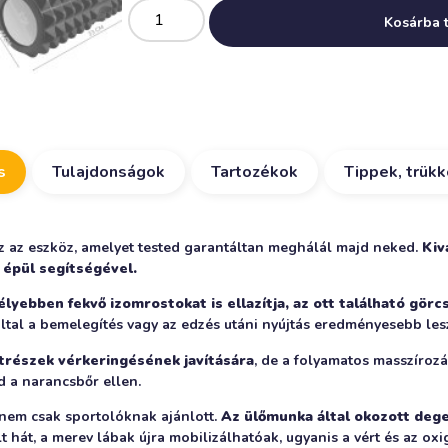
Kosárba 
s
Tulajdonságok
Tartozékok
Tippek, trük
z az eszköz, amelyet tested garantáltan meghálál majd neked.
Kiv
á épül segítségével.
élyebben fekvő izomrostokat is ellazítja, az ott található görc
által a bemelegítés vagy az edzés utáni nyújtás eredményesebb les
trészek vérkeringésének javítására
, de a folyamatos masszírozá
d a narancsbőr ellen.
nem csak sportolóknak ajánlott.
Az ülőmunka által okozott dege
lt hát, a merev lábak újra mobilizálhatóak, ugyanis a vért és az ox