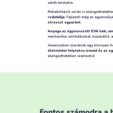
adott területre.
Rehabilitáció során is elengedhetetle
redukálja
. Fejleszti még az egyensúl
stresszt egyaránt
.
Anyaga az úgynevezett EVA hab, am
mechanikai súrlódásokat, kopásálló, 
Amennyiben szeretnél egy könnyen h
életmódot folytatva izmaid és az e
elengedhetetlen számodra!
Fontos számodra a h