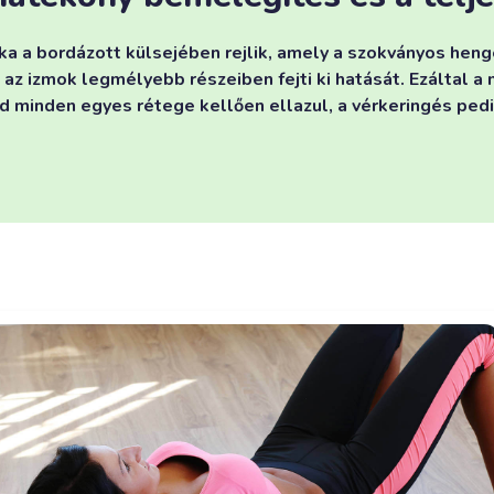
a a bordázott külsejében rejlik, amely a szokványos he
 az izmok legmélyebb részeiben fejti ki hatását. Ezáltal a
id minden egyes rétege kellően ellazul, a vérkeringés pedi