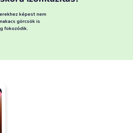
ngerekhez képest nem
 makacs görcsök is
g fokozódik.