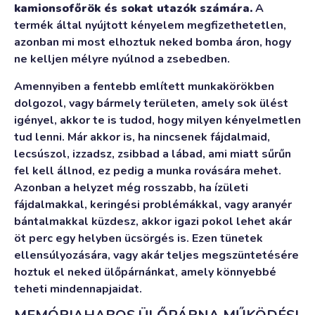
kamionsofőrök és sokat utazók számára.
A
termék által nyújtott kényelem megfizethetetlen,
azonban mi most elhoztuk neked bomba áron, hogy
ne kelljen mélyre nyúlnod a zsebedben.
Amennyiben a fentebb említett munkakörökben
dolgozol, vagy bármely területen, amely sok ülést
igényel, akkor te is tudod, hogy milyen kényelmetlen
tud lenni. Már akkor is, ha nincsenek fájdalmaid,
lecsúszol, izzadsz, zsibbad a lábad, ami miatt sűrűn
fel kell állnod, ez pedig a munka rovására mehet.
Azonban a helyzet még rosszabb, ha ízületi
fájdalmakkal, keringési problémákkal, vagy aranyér
bántalmakkal küzdesz, akkor igazi pokol lehet akár
öt perc egy helyben ücsörgés is. Ezen tünetek
ellensúlyozására, vagy akár teljes megszüntetésére
hoztuk el neked ülőpárnánkat, amely könnyebbé
teheti mindennapjaidat.