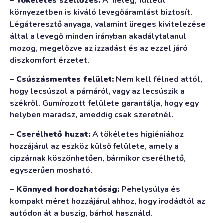
– Tökéletes szellőzés:
A meleg, fülledt
környezetben is kiváló levegőáramlást biztosít.
Légáteresztő anyaga, valamint üreges kivitelezése
által a levegő minden irányban akadálytalanul
mozog, megelőzve az izzadást és az ezzel járó
diszkomfort érzetet.
– Csúszásmentes felület:
Nem kell félned attól,
hogy lecsúszol a párnáról, vagy az lecsúszik a
székről. Gumírozott felülete garantálja, hogy egy
helyben maradsz, ameddig csak szeretnél.
– Cserélhető huzat:
A tökéletes higiéniához
hozzájárul az eszköz külső felülete, amely a
cipzárnak köszönhetően, bármikor cserélhető,
egyszerűen mosható.
– Könnyed hordozhatóság:
Pehelysúlya és
kompakt méret hozzájárul ahhoz, hogy irodádtól az
autódon át a buszig, bárhol használd.