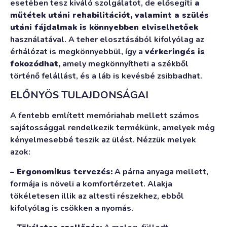
esetében tesz kiváló szolgálatot, de elősegíti
a
műtétek utáni rehabilitációt, valamint a szülés
utáni fájdalmak is könnyebben elviselhetőek
használatával. A teher elosztásából kifolyólag az
érhálózat is megkönnyebbül, így a
vérkeringés is
fokozódhat,
amely megkönnyítheti a székből
történő felállást, és a láb is kevésbé zsibbadhat.
ELŐNYÖS TULAJDONSÁGAI
A fentebb említett memóriahab mellett számos
sajátossággal rendelkezik termékünk, amelyek még
kényelmesebbé teszik az ülést. Nézzük melyek
azok:
– Ergonomikus tervezés:
A párna anyaga mellett,
formája is növeli a komfortérzetet. Alakja
tökéletesen illik az altesti részekhez, ebből
kifolyólag is csökken a nyomás.