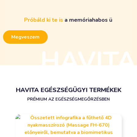
Próbáld
ki
te
is
a
m
e
m
ó
r
i
a
h
a
b
o
s
ü
l
ő
p
á
r
n
á
t
!
Megveszem
HAVITA EGÉSZSÉGÜGYI TERMÉKEK
PRÉMIUM AZ EGÉSZSÉGMEGŐRZÉSBEN