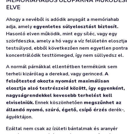
MEMÓRIAHABOS ÜLŐPÁRNA MŰKÖDÉSI
ELVE
Ahogy a nevéből is adódik anyagát a memóriahab
adja, amely
egyenletes súlyelosztást biztosít.
Hasonló elven működik, mint egy síléc, vagy egy
szörfdeszka, amely a hó vagy a víz felületén elosztja
testsúlyod, ebből következően nem egyetlen pontra
koncentrálódik testtömeged, így nem süllyedsz el.
A normál párnákkal ellentétben termékünk sem
terheli kizárólag a derekad, vagy gerinced.
A
felsőtested okozta nyomást maximálisan
elosztja alsó testrészeid között, így egyenként,
nagyságrendekkel kevesebb terhelést kell
elviselniük.
Ennek köszönhetően
megszűnhet az
állandó nyomó, szúró, égető, csípő érzés
derék-,
ágyéktájon.
Ezáltal nem csak az ízületi bántalmak és aranyér