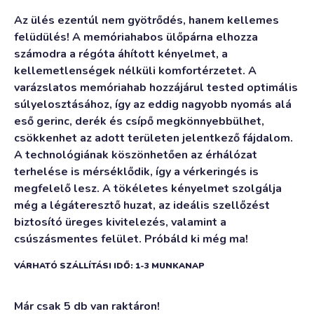
Az ülés ezentúl nem gyötrődés, hanem kellemes
felüdülés! A memóriahabos ülőpárna elhozza
számodra a régóta áhított kényelmet, a
kellemetlenségek nélküli komfortérzetet. A
varázslatos memóriahab hozzájárul tested optimális
súlyelosztásához, így az eddig nagyobb nyomás alá
eső gerinc, derék és csípő megkönnyebbülhet,
csökkenhet az adott területen jelentkező fájdalom.
A technológiának köszönhetően az érhálózat
terhelése is mérséklődik, így a vérkeringés is
megfelelő lesz. A tökéletes kényelmet szolgálja
még a légáteresztő huzat, az ideális szellőzést
biztosító üreges kivitelezés, valamint a
csúszásmentes felület. Próbáld ki még ma!
VÁRHATÓ SZÁLLÍTÁSI IDŐ: 1-3 MUNKANAP
Már csak 5 db van raktáron!