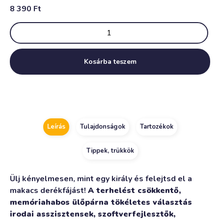
8 390
Ft
Kosárba teszem
Alternative:
Leírás
Tulajdonságok
Tartozékok
Tippek, trükkök
Ülj kényelmesen, mint egy király és felejtsd el a
makacs derékfájást!
A terhelést csökkentő,
memóriahabos ülőpárna tökéletes választás
irodai asszisztensek, szoftverfejlesztők,