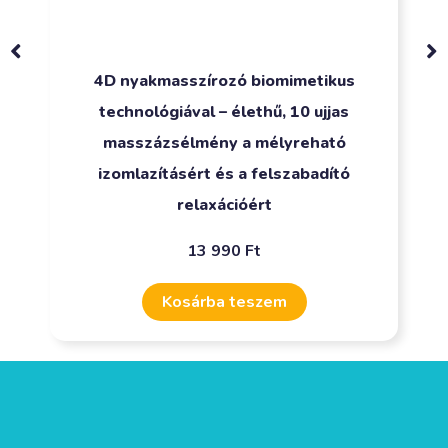
4D nyakmasszírozó biomimetikus
technológiával – élethű, 10 ujjas
masszázsélmény a mélyreható
izomlazításért és a felszabadító
relaxációért
13 990
Ft
Kosárba teszem