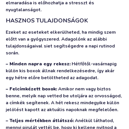
elmaradása is előhozhatja a stresszt és
nyugtalanságot.
HASZNOS TULAJDONSÁGOK
Ezeket az eseteket elkerülheted, ha mindig szem
előtt van a gyógyszered. Adagolónk az alábbi
tulajdonságaival siet segítségedre a napi rutinod
során.
– Minden napra egy rekesz:
Hétfőtől-vasárnapig
külön kis boxok állnak rendelkezésedre, így akár
egy hétre előre betöltheted az adagodat.
– Felcímkézett boxok:
Amikor nem vagy biztos
benne, melyik nap vetted be utoljára az orvosságod,
a címkék segítenek. A hét rekesz mindegyike külön
jelölést kapott az aktuális napoknak megfelelően.
– Teljes mértékben átlátszó:
Anélkül láthatod,
mennyi pirulát vettél be, hogy ki kellene nyitnod a