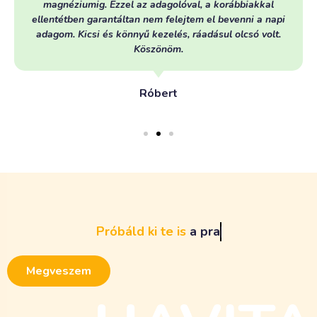
magnéziumig. Ezzel az adagolóval, a korábbiakkal
ellentétben garantáltan nem felejtem el bevenni a napi
adagom. Kicsi és könnyű kezelés, ráadásul olcsó volt.
Köszönöm.
Róbert
Próbáld
ki
te
is
a
p
r
a
k
t
i
k
u
s
g
y
ó
g
y
s
z
e
r
a
d
a
g
o
l
ó
t
!
Megveszem