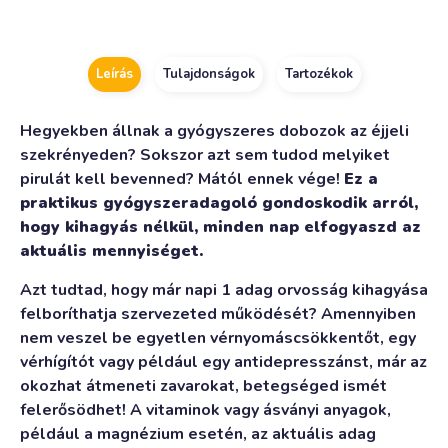
Leírás
Tulajdonságok
Tartozékok
Hegyekben állnak a gyógyszeres dobozok az éjjeli
szekrényeden? Sokszor azt sem tudod melyiket
pirulát kell bevenned? Mától ennek vége!
Ez a
praktikus gyógyszeradagoló gondoskodik arról,
hogy kihagyás nélkül, minden nap elfogyaszd az
aktuális mennyiséget.
Azt tudtad, hogy már napi 1 adag orvosság kihagyása
felboríthatja szervezeted működését? Amennyiben
nem veszel be egyetlen vérnyomáscsökkentőt, egy
vérhígítót vagy például egy antidepresszánst, már az
okozhat átmeneti zavarokat, betegséged ismét
felerősödhet! A vitaminok vagy ásványi anyagok,
például a magnézium esetén, az aktuális adag