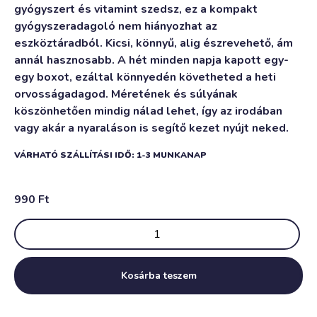
gyógyszert és vitamint szedsz, ez a kompakt
gyógyszeradagoló nem hiányozhat az
eszköztáradból. Kicsi, könnyű, alig észrevehető, ám
annál hasznosabb. A hét minden napja kapott egy-
egy boxot, ezáltal könnyedén követheted a heti
orvosságadagod. Méretének és súlyának
köszönhetően mindig nálad lehet, így az irodában
vagy akár a nyaraláson is segítő kezet nyújt neked.
VÁRHATÓ SZÁLLÍTÁSI IDŐ: 1-3 MUNKANAP
990
Ft
Kosárba teszem
Alternative: