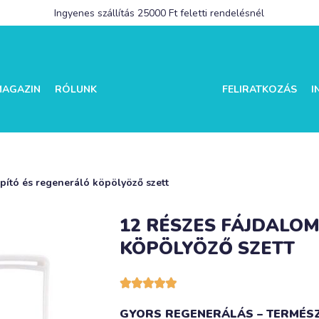
Ingyenes szállítás 25000 Ft feletti rendelésnél
MAGAZIN
RÓLUNK
FELIRATKOZÁS
I
apító és regeneráló köpölyöző szett
12 RÉSZES FÁJDALOM
KÖPÖLYÖZŐ SZETT





GYORS REGENERÁLÁS – TERMÉS