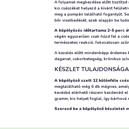
A folyamat megkezdése előtt tisztítsd m
kis csészéket helyezd a kívánt felület
meg a pumpán található fogantyút. So
bőr viselkedését, ezek alapján be tudo
A köpölyözés időtartama 2-5 perc át
végén egyszerűen csak húzd fel a csés
természetes reakció, fokozatosan szű
A kezelés előtt mindenképp érdemes k
daganat, cukorbetegség, krónikus szív
KÉSZLET TULAJDONSÁGA
A köpölyöző szett 12 különféle csé
megtalálható még 6 db mágnes, amelye
kevésbé elérhető részein kezdenéd el
gramm, kis helyet foglal, így bárhová
Szerezd be a köpölyöző készletet m