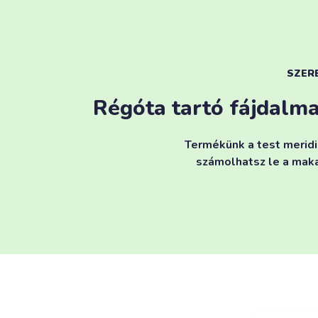
SZER
Régóta tartó fájdalm
Termékünk a test meridi
számolhatsz le a maka