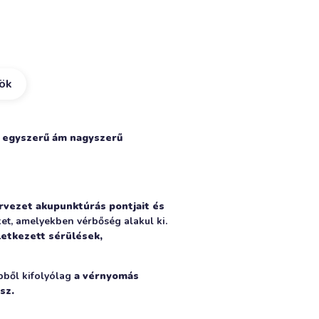
kök
t egyszerű ám nagyszerű
ervezet akupunktúrás pontjait és
eket, amelyekben vérbőség alakul ki.
eletkezett sérülések,
Ebből kifolyólag
a vérnyomás
sz.