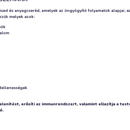
ésed és anyagcseréd, amelyek az öngyógyító folyamatok alapjai, e
zzük melyek azok:
sök
jdalom
ndellenességek
elenítést, erősíti az immunrendszert, valamint ellazítja a test
ó.