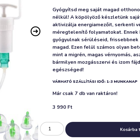
Gyógyítsd meg saját magad otthon
nélkül! A köpölyöző készletünk saját
aktivizálja energiamezőit, serkenti 
méregtelenítő folyamatokat. Enne
gyógyulnak sérüléseid, frissebbne
magad. Ezen felül számos olyan bet
mint a migrén, magas vérnyomás, as
bármilyen mozgásszervi és izom fáj
egészséged!
VÁRHATÓ SZÁLLÍTÁSI IDŐ: 1-3 MUNKANAP
Már csak 7 db van raktáron!
3 990
Ft
Kosárba 