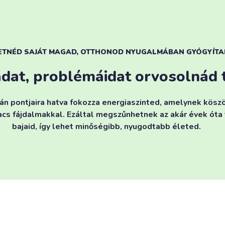
ETNÉD SAJÁT MAGAD, OTTHONOD NYUGALMÁBAN GYÓGYÍTA
adat, problémáidat orvosolnád
án pontjaira hatva fokozza energiaszinted, amelynek kö
cs fájdalmakkal. Ezáltal megszűnhetnek az akár évek óta
bajaid, így lehet minőségibb, nyugodtabb életed.