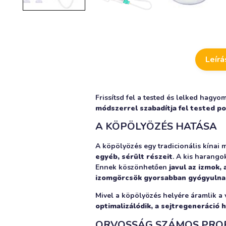
Leírá
Frissítsd fel a tested és lelked hagyo
módszerrel szabadítja fel tested poz
A KÖPÖLYÖZÉS HATÁSA
A köpölyözés egy tradicionális kínai
egyéb, sérült részeit
. A kis harangok
Ennek köszönhetően
javul az izmok,
izomgörcsök gyorsabban gyógyulna
Mivel a köpölyözés helyére áramlik a vé
optimalizálódik, a sejtregeneráció
ORVOSSÁG SZÁMOS PRO