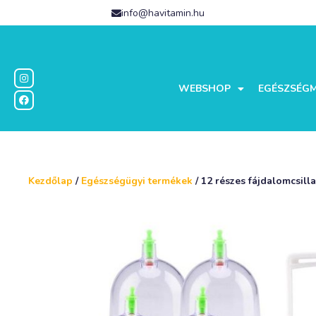
info@havitamin.hu
WEBSHOP
EGÉSZSÉG
Kezdőlap
/
Egészségügyi termékek
/ 12 részes fájdalomcsill