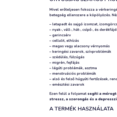
Mivel erőteljesen fokozza a vérkering
betegség ellenszere a köpölyözés. Né
– letapadt és sajgó izomzat, izomgörc
– nyak-, váll-, hát-, csípő-, és derékfá
– gerincsérv
– cellulit, elhízás
– magas vagy alacsony vérnyomás
– keringési zavarok, szívproblémák
– szédülés, fülzúgás
– migrén, fejfájás
– légúti problémák, asztma
– menstruációs problémák
– alsó és felső húgyúti fertőzések, re
– emésztési zavarok
Ezen felül a folyamat
segíti a méregt
stressz, a szorongás és a depresszi
A TERMÉK HASZNÁLATA