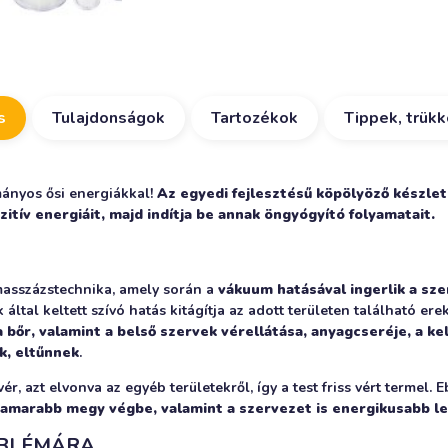
s
Tulajdonságok
Tartozékok
Tippek, trük
mányos ősi energiákkal!
Az egyedi fejlesztésű köpölyöző készle
itív energiáit, majd indítja be annak öngyógyító folyamatait.
 masszázstechnika, amely során a
vákuum hatásával ingerlik a sz
 által keltett szívó hatás kitágítja az adott területen található er
 a bőr, valamint a belső szervek vérellátása, anyagcseréje, a k
k, eltűnnek
.
r, azt elvonva az egyéb területekről, így a test friss vért termel. 
 hamarabb megy végbe, valamint a szervezet is energikusabb le
BLÉMÁRA