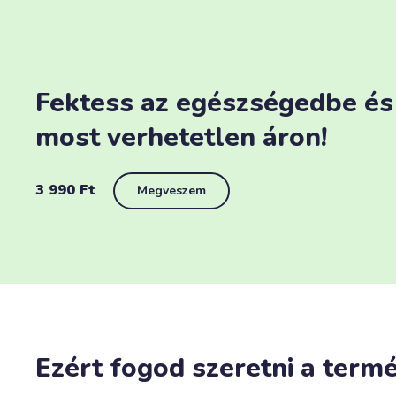
Fektess az egészségedbe és
most verhetetlen áron!
3 990
Ft
Megveszem
Ezért fogod szeretni a term