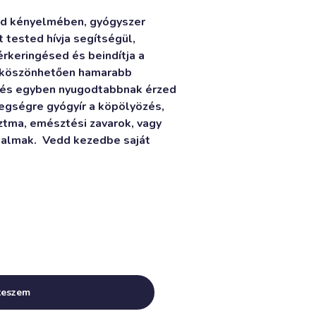
od kényelmében, gyógyszer
 tested hívja segítségül,
vérkeringésed és beindítja a
k köszönhetően hamarabb
k és egyben nyugodtabbnak érzed
egségre gyógyír a köpölyözés,
ztma, emésztési zavarok, vagy
dalmak. Vedd kezedbe saját
Alternative:
teszem