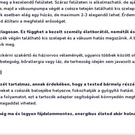
eg a kezelendő felületet. Száraz felületen is alkalmazható, de aján
re, majd a vákuumpumpa végét a csésze tetején található kis szelep
k esetben elég egy húzás, de maximum 2-3 elegendő lehet. Érdeme
d állítani a megfelelő erősséget.
lagosan. Ez függhet a kezelt személy életkorától, nemétől és
zék végén található kis szelepet és a vákuum hatás megszűnik. A 
nik meg.
ikérni szakértő és háziorvos véleményét, ugyanis többek között o
betegség, bőrallergia vagy láz, de terhesség idején sem javasolt a
I
szét tartalmaz, annak érdekében, hogy a tested bármely részé
ket a csészék belsejébe helyezve, fokozhatják a gyógyító hatást
 a folyamatot, ezt a tartozék adapter segítségével könnyedén me
 magaddal viheted.
ég ma és legyen fájdalommentes, energikus életed akár holn