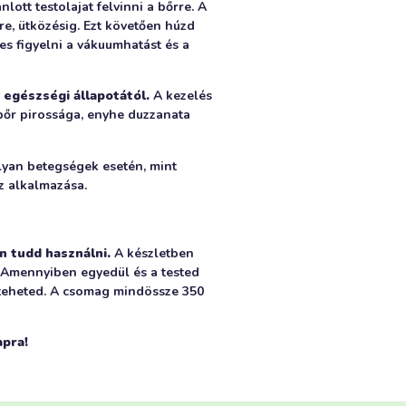
lott testolajat felvinni a bőrre. A
re, ütközésig. Ezt követően húzd
s figyelni a vákuumhatást és a
 egészségi állapotától.
A kezelés
bőr pirossága, enyhe duzzanata
lyan betegségek esetén, mint
z alkalmazása.
n tudd használni.
A készletben
. Amennyiben egyedül és a tested
gteheted. A csomag mindössze 350
apra!