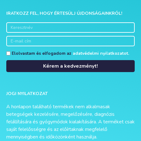
IRATKOZZ FEL, HOGY ÉRTESÜLJ ÚJDONSÁGAINKRÓL!
Elolvastam és elfogadom az
adatvédelmi nyilatkozatot.
Kérem a kedvezményt!
Alternative:
JOGI NYILATKOZAT
A honlapon található termékek nem alkalmasak
betegségek kezelésére, megelőzésére, diagnózis
felállítására és gyógymódok kialakítására. A terméket csak
saját felelősségre és az előírtaknak megfelelő
mennyiségben és időközönként használja.