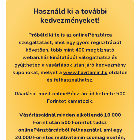
Használd ki a további
kedvezményeket!
Próbáld ki te is az onlinePénztárca
szolgáltatást, ahol egy gyors regisztrációt
követően, több mint 400 megbízható
webáruház kínálatából válogathatsz és
gyűjtheted a vásárlások után járó kedvezmény
kuponokat, melyet a
www.havitamin.hu
oldalon
és felhasználhatsz.
Ráadásul most onlinePénztárcád hetente 500
Forintot kamatozik.
Vásárlásaidnál minden elköltendő 10.000
Forint után 500 Forintot tudsz
onlinePénztárcádból felhasználni, ami egy
20.000 Forintos multivitamin csomag esetén,